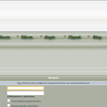
Belépés
Egy felhasználó profiljának megtekintéséhez be kell jelentkezned.
Elfelejtettem a jelszavam
Automatikus bejelentkezés
Bejelentkezés rejtettként