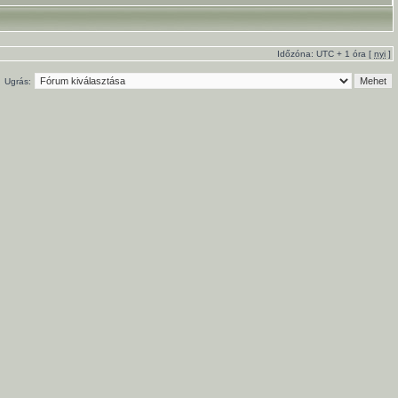
Időzóna: UTC + 1 óra [
nyi
]
Ugrás: