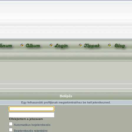
Belépés
Egy felhasználó profiljának megtekintéséhez be kell jelentkezned.
Elfelejtettem a jelszavam
Automatikus bejelentkezés
Bejelentkezés rejtettként