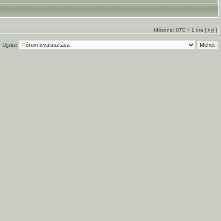
Időzóna: UTC + 1 óra [
nyi
]
Ugrás: