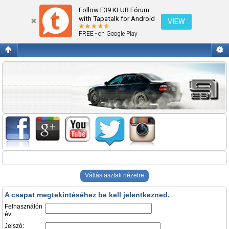
Belépés
Follow E39 KLUB Fórum
with Tapatalk for Android
VIEW
FREE - on Google Play
Váltás asztali nézetre
A csapat megtekintéséhez be kell jelentkezned.
Felhasználón
év:
Jelszó: