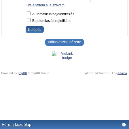
Elfelejtettem a jelszavam
Automatikus bejelentkezés
Bejelentkezés rejtettként
Váltás asztali nézetre
Powered by
phpBB
© phpBB Group.
phpBB Mobile / SEO by
Artodia
.
Fórum kezdőlap