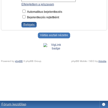
Elfelejtettem a jelszavam
Automatikus bejelentkezés
Bejelentkezés rejtettként
Váltás asztali nézetre
Powered by
phpBB
© phpBB Group.
phpBB Mobile / SEO by
Artodia
.
Fórum kezdőlap