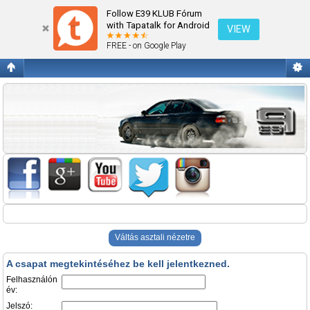
Belépés
Follow E39 KLUB Fórum
with Tapatalk for Android
VIEW
FREE - on Google Play
Váltás asztali nézetre
A csapat megtekintéséhez be kell jelentkezned.
Felhasználón
év:
Jelszó: