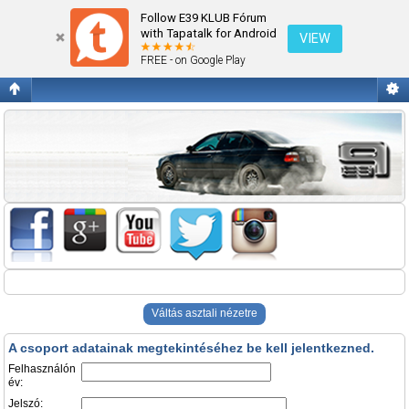
Belépés
Follow E39 KLUB Fórum
with Tapatalk for Android
VIEW
FREE - on Google Play
Váltás asztali nézetre
A csoport adatainak megtekintéséhez be kell jelentkezned.
Felhasználón
év:
Jelszó: