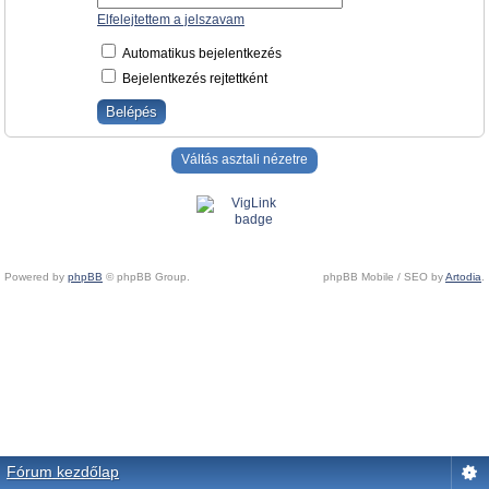
Elfelejtettem a jelszavam
Automatikus bejelentkezés
Bejelentkezés rejtettként
Váltás asztali nézetre
Powered by
phpBB
© phpBB Group.
phpBB Mobile / SEO by
Artodia
.
Fórum kezdőlap