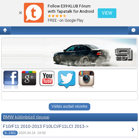
Fórum kezdőlap megtekintése
Follow E39 KLUB Fórum
with Tapatalk for Android
VIEW
FREE - on Google Play
Váltás asztali nézetre
BMW különböző típusai
F10/F11 2010-2013 F10LCI/F11LCI 2013->
8, 1361
2025.04.24. 19:50