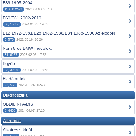
E39 1995-2004
118, 192571
2026.06.08. 21:18
E60/E61 2002-2010
30, 15356
2024.04.23. 19:03
E12 1972-1981/E28 1982-1988/E34 1988-1996 Az elődök!!
6, 576
2022.05.18. 16:26
Nem 5-ös BMW modelek.
31, 6257
2023.02.03. 17:53
Egyéb
53, 32875
2024.02.06. 18:48
Eladó autók
23, 559
2025.01.24. 16:43
Diagnosztika
OBDII/INPA/DIS
8, 4438
2024.06.07. 17:26
Alkatrész
Alkatrészt kínál