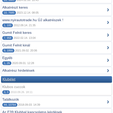
28, 5683
2024.02.06. 18:45
Alkatrészt keres
10, 7685
2023.12.14. 08:05
www.nyirautotrade.hu ÚJ alkatrészek !
1, 100
2012.09.14. 21:35
Gumit Felnit keres
7, 958
2022.02.14. 13:04
Gumit Felnit kinál
9, 1866
2021.09.02. 20:06
Egyéb
1, 26
2020.09.01. 12:28
Alkatrész hirdetések
Klubélet
Klubos cuccok
3, 3
2010.09.26. 18:11
Találkozók
44, 10764
2018.09.03. 14:39
Az E39 Klubbal kapcsolatos kérdések