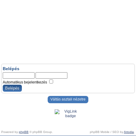
Belépés
Automatikus bejelentkezés
Váltás asztali nézetre
Powered by
phpBB
© phpBB Group.
phpBB Mobile / SEO by
Artodia
.