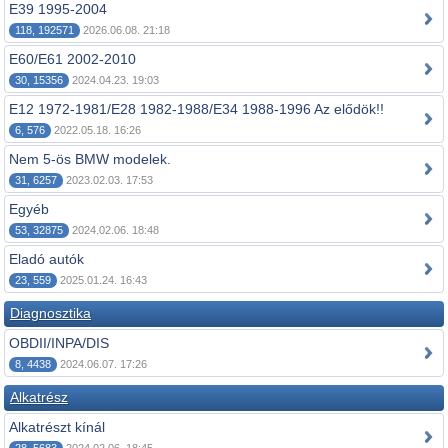
E39 1995-2004
118, 192571
2026.06.08. 21:18
E60/E61 2002-2010
30, 15356
2024.04.23. 19:03
E12 1972-1981/E28 1982-1988/E34 1988-1996 Az elődök!!
6, 576
2022.05.18. 16:26
Nem 5-ös BMW modelek.
31, 6257
2023.02.03. 17:53
Egyéb
53, 32875
2024.02.06. 18:48
Eladó autók
23, 559
2025.01.24. 16:43
Diagnosztika
OBDII/INPA/DIS
8, 4438
2024.06.07. 17:26
Alkatrész
Alkatrészt kínál