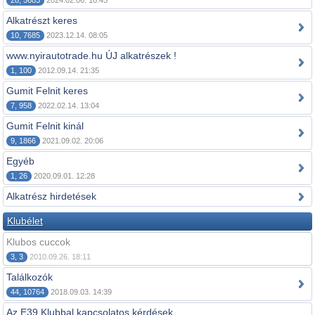
28, 5683
2024.02.06. 18:45
Alkatrészt keres
10, 7685
2023.12.14. 08:05
www.nyirautotrade.hu ÚJ alkatrészek !
1, 100
2012.09.14. 21:35
Gumit Felnit keres
7, 958
2022.02.14. 13:04
Gumit Felnit kinál
9, 1866
2021.09.02. 20:06
Egyéb
1, 26
2020.09.01. 12:28
Alkatrész hirdetések
Klubélet
Klubos cuccok
3, 3
2010.09.26. 18:11
Találkozók
44, 10764
2018.09.03. 14:39
Az E39 Klubbal kapcsolatos kérdések