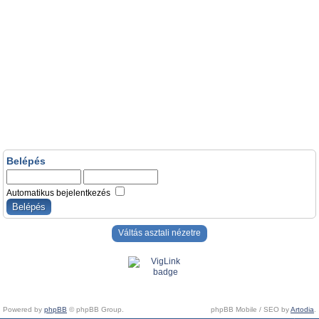
Belépés
Automatikus bejelentkezés
Váltás asztali nézetre
Powered by
phpBB
© phpBB Group.
phpBB Mobile / SEO by
Artodia
.