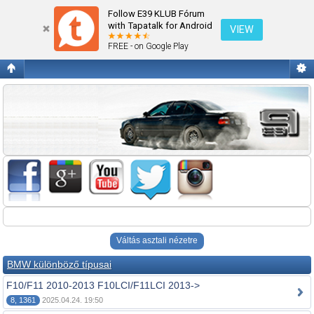
Fórum kezdőlap megtekintése
Follow E39 KLUB Fórum
with Tapatalk for Android
VIEW
FREE - on Google Play
Váltás asztali nézetre
BMW különböző típusai
F10/F11 2010-2013 F10LCI/F11LCI 2013->
8, 1361
2025.04.24. 19:50