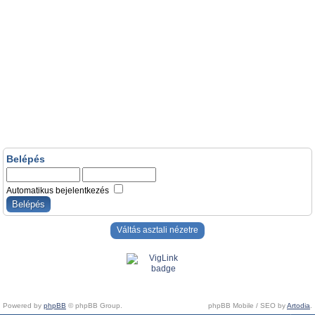
Belépés
Automatikus bejelentkezés
Váltás asztali nézetre
Powered by
phpBB
© phpBB Group.
phpBB Mobile / SEO by
Artodia
.