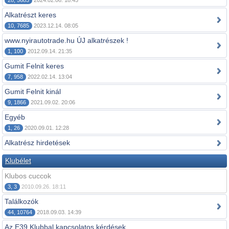
28, 5683
2024.02.06. 18:45
Alkatrészt keres
10, 7685
2023.12.14. 08:05
www.nyirautotrade.hu ÚJ alkatrészek !
1, 100
2012.09.14. 21:35
Gumit Felnit keres
7, 958
2022.02.14. 13:04
Gumit Felnit kinál
9, 1866
2021.09.02. 20:06
Egyéb
1, 26
2020.09.01. 12:28
Alkatrész hirdetések
Klubélet
Klubos cuccok
3, 3
2010.09.26. 18:11
Találkozók
44, 10764
2018.09.03. 14:39
Az E39 Klubbal kapcsolatos kérdések