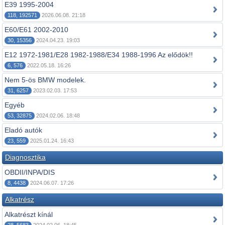
E39 1995-2004
118, 192571
2026.06.08. 21:18
E60/E61 2002-2010
30, 15356
2024.04.23. 19:03
E12 1972-1981/E28 1982-1988/E34 1988-1996 Az elődök!!
6, 576
2022.05.18. 16:26
Nem 5-ös BMW modelek.
31, 6257
2023.02.03. 17:53
Egyéb
53, 32875
2024.02.06. 18:48
Eladó autók
23, 559
2025.01.24. 16:43
Diagnosztika
OBDII/INPA/DIS
8, 4438
2024.06.07. 17:26
Alkatrész
Alkatrészt kínál