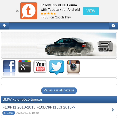
Fórum kezdőlap megtekintése
Follow E39 KLUB Fórum
with Tapatalk for Android
VIEW
FREE - on Google Play
Váltás asztali nézetre
BMW különböző típusai
F10/F11 2010-2013 F10LCI/F11LCI 2013->
8, 1361
2025.04.24. 19:50