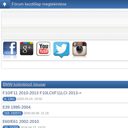
Fórum kezdőlap megtekintése
BMW különböző típusai
F10/F11 2010-2013 F10LCI/F11LCI 2013->
8, 1361
2025.04.24. 19:50
E39 1995-2004
118, 192571
2026.06.08. 21:18
E60/E61 2002-2010
30, 15356
2024.04.23. 19:03