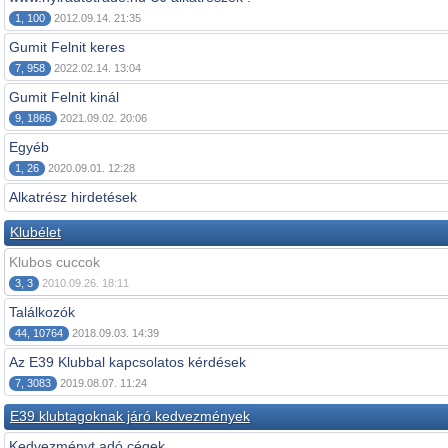
1, 100
2012.09.14. 21:35
Gumit Felnit keres
7, 958
2022.02.14. 13:04
Gumit Felnit kinál
9, 1866
2021.09.02. 20:06
Egyéb
1, 26
2020.09.01. 12:28
Alkatrész hirdetések
Klubélet
Klubos cuccok
3, 3
2010.09.26. 18:11
Találkozók
44, 10764
2018.09.03. 14:39
Az E39 Klubbal kapcsolatos kérdések
7, 3083
2019.08.07. 11:24
E39 klubtagoknak járó kedvezmények
Kedvezményt adó cégek