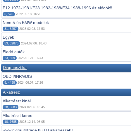
E12 1972-1981/E28 1982-1988/E34 1988-1996 Az elődök!!
6, 576
2022.05.18. 16:26
Nem 5-ös BMW modelek.
31, 6257
2023.02.03. 17:53
Egyéb
53, 32875
2024.02.06. 18:48
Eladó autók
23, 559
2025.01.24. 16:43
Diagnosztika
OBDII/INPA/DIS
8, 4438
2024.06.07. 17:26
Alkatrész
Alkatrészt kínál
28, 5683
2024.02.06. 18:45
Alkatrészt keres
10, 7685
2023.12.14. 08:05
www.nyirautotrade.hu ÚJ alkatrészek !