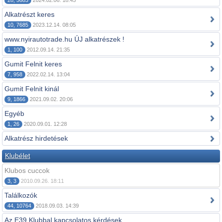
28, 5683
2024.02.06. 18:45
Alkatrészt keres
10, 7685
2023.12.14. 08:05
www.nyirautotrade.hu ÚJ alkatrészek !
1, 100
2012.09.14. 21:35
Gumit Felnit keres
7, 958
2022.02.14. 13:04
Gumit Felnit kinál
9, 1866
2021.09.02. 20:06
Egyéb
1, 26
2020.09.01. 12:28
Alkatrész hirdetések
Klubélet
Klubos cuccok
3, 3
2010.09.26. 18:11
Találkozók
44, 10764
2018.09.03. 14:39
Az E39 Klubbal kapcsolatos kérdések