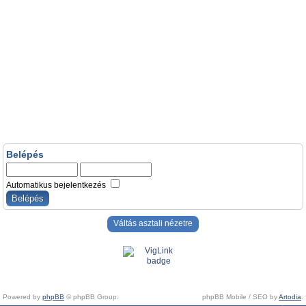
Belépés
Automatikus bejelentkezés
Váltás asztali nézetre
Powered by
phpBB
© phpBB Group.
phpBB Mobile / SEO by
Artodia
.