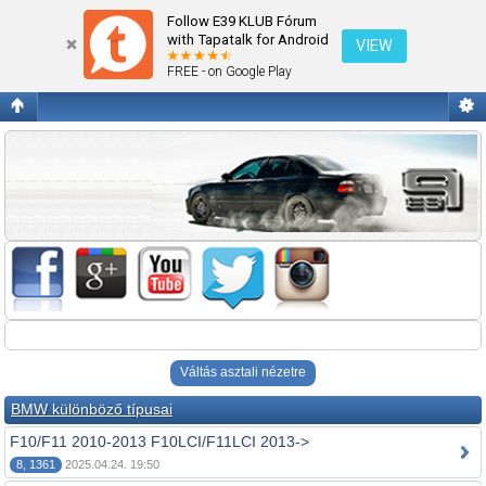
Fórum kezdőlap megtekintése
Follow E39 KLUB Fórum
with Tapatalk for Android
VIEW
FREE - on Google Play
Váltás asztali nézetre
BMW különböző típusai
F10/F11 2010-2013 F10LCI/F11LCI 2013->
8, 1361
2025.04.24. 19:50