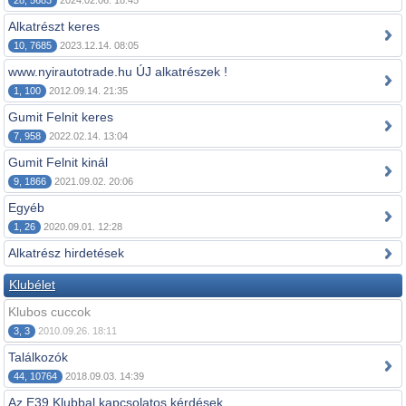
28, 5683
2024.02.06. 18:45
Alkatrészt keres
10, 7685
2023.12.14. 08:05
www.nyirautotrade.hu ÚJ alkatrészek !
1, 100
2012.09.14. 21:35
Gumit Felnit keres
7, 958
2022.02.14. 13:04
Gumit Felnit kinál
9, 1866
2021.09.02. 20:06
Egyéb
1, 26
2020.09.01. 12:28
Alkatrész hirdetések
Klubélet
Klubos cuccok
3, 3
2010.09.26. 18:11
Találkozók
44, 10764
2018.09.03. 14:39
Az E39 Klubbal kapcsolatos kérdések