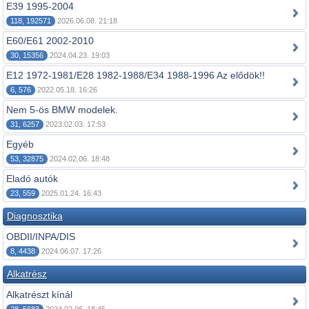
E39 1995-2004
118, 192571
2026.06.08. 21:18
E60/E61 2002-2010
30, 15356
2024.04.23. 19:03
E12 1972-1981/E28 1982-1988/E34 1988-1996 Az elődök!!
6, 576
2022.05.18. 16:26
Nem 5-ös BMW modelek.
31, 6257
2023.02.03. 17:53
Egyéb
53, 32875
2024.02.06. 18:48
Eladó autók
23, 559
2025.01.24. 16:43
Diagnosztika
OBDII/INPA/DIS
8, 4438
2024.06.07. 17:26
Alkatrész
Alkatrészt kínál