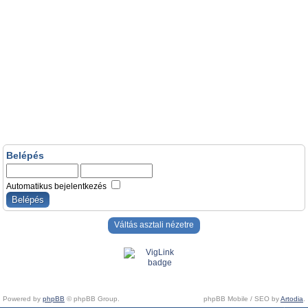
Belépés
Automatikus bejelentkezés
Váltás asztali nézetre
Powered by
phpBB
© phpBB Group.
phpBB Mobile / SEO by
Artodia
.