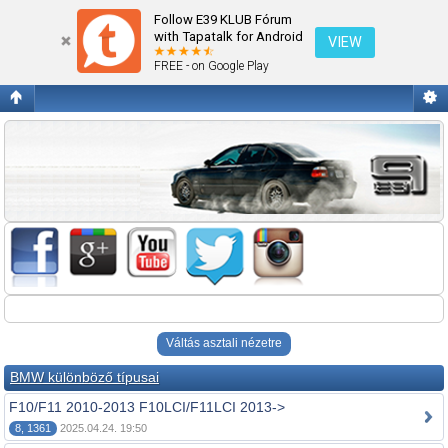
Fórum kezdőlap megtekintése
Follow E39 KLUB Fórum
with Tapatalk for Android
VIEW
FREE - on Google Play
Váltás asztali nézetre
BMW különböző típusai
F10/F11 2010-2013 F10LCI/F11LCI 2013->
8, 1361
2025.04.24. 19:50