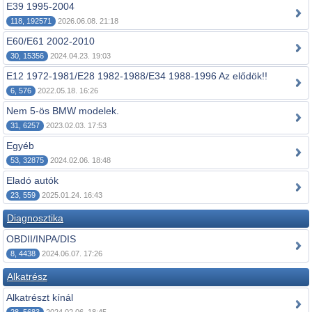
E39 1995-2004
118, 192571
2026.06.08. 21:18
E60/E61 2002-2010
30, 15356
2024.04.23. 19:03
E12 1972-1981/E28 1982-1988/E34 1988-1996 Az elődök!!
6, 576
2022.05.18. 16:26
Nem 5-ös BMW modelek.
31, 6257
2023.02.03. 17:53
Egyéb
53, 32875
2024.02.06. 18:48
Eladó autók
23, 559
2025.01.24. 16:43
Diagnosztika
OBDII/INPA/DIS
8, 4438
2024.06.07. 17:26
Alkatrész
Alkatrészt kínál