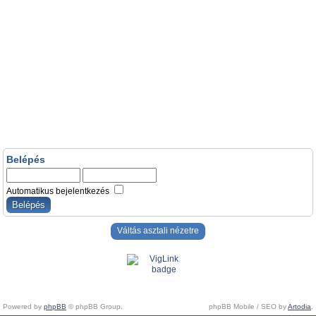
Belépés
Automatikus bejelentkezés
Váltás asztali nézetre
Powered by
phpBB
© phpBB Group.
phpBB Mobile / SEO by
Artodia
.