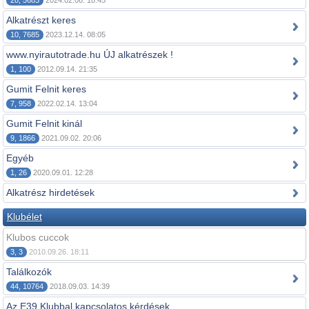
28, 5683
2024.02.06. 18:45
Alkatrészt keres
10, 7685
2023.12.14. 08:05
www.nyirautotrade.hu ÚJ alkatrészek !
1, 100
2012.09.14. 21:35
Gumit Felnit keres
7, 958
2022.02.14. 13:04
Gumit Felnit kinál
9, 1866
2021.09.02. 20:06
Egyéb
1, 26
2020.09.01. 12:28
Alkatrész hirdetések
Klubélet
Klubos cuccok
3, 3
2010.09.26. 18:11
Találkozók
44, 10764
2018.09.03. 14:39
Az E39 Klubbal kapcsolatos kérdések