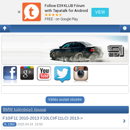
Fórum kezdőlap megtekintése
Follow E39 KLUB Fórum
with Tapatalk for Android
VIEW
FREE - on Google Play
Váltás asztali nézetre
BMW különböző típusai
F10/F11 2010-2013 F10LCI/F11LCI 2013->
8, 1361
2025.04.24. 19:50