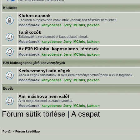
Klubélet
Klubos cuccok
Ezekben a topikokban csak infók vannak hozzászólni nem lehet!
Moderátorok:
kanyobence
,
Jerry
,
MChris
,
jackson
Találkozók
Találkozók szervezésével kapcsolatos témák.
Moderátorok:
kanyobence
,
Jerry
,
MChris
,
jackson
Az E39 Klubbal kapcsolatos kérdések
Moderátorok:
kanyobence
,
Jerry
,
MChris
,
jackson
E39 klubtagoknak járó kedvezmények
Kedvezményt adó cégek
Azok a cégek találhatóak itt akik kedvezményt biztosítanak a klub tagjainak.
Moderátorok:
kanyobence
,
Jerry
,
MChris
,
jackson
Egyéb
Ami máshova nem való!
Amit megszeretnél osztani másokal.
Moderátorok:
kanyobence
,
Jerry
,
MChris
,
jackson
Fórum sütik törlése
|
A csapat
Portál
»
Fórum kezdőlap