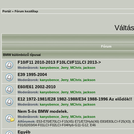
Portál
»
Fórum kezdőlap
Váltás
Fórum
BMW különböző típusai
F10/F11 2010-2013 F10LCI/F11LCI 2013->
Moderátorok:
kanyobence
,
Jerry
,
MChris
,
jackson
E39 1995-2004
Moderátorok:
kanyobence
,
Jerry
,
MChris
,
jackson
E60/E61 2002-2010
Moderátorok:
kanyobence
,
Jerry
,
MChris
,
jackson
E12 1972-1981/E28 1982-1988/E34 1988-1996 Az elődök!!
Moderátorok:
kanyobence
,
Jerry
,
MChris
,
jackson
Nem 5-ös BMW modelek.
Moderátorok:
kanyobence
,
Jerry
,
MChris
,
jackson
Alfórumok:
E53-E70/E70LCI-F15(X5) E71/E72Hyb(X6) E83/E83LCI-F25(X3)
,
F01/02/03/04-F01LCI-F02LCI-F04Hyb-G11-G12
,
E46
Egyéb