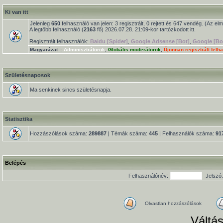
Ki van itt
Jelenleg
650
felhasználó van jelen: 3 regisztrált, 0 rejtett és 647 vendég. (Az el
A legtöbb felhasználó (
2163
fő) 2026.07.28. 21:09-kor tartózkodott itt.
Regisztrált felhasználók:
Baidu [Spider]
,
Google Adsense [Bot]
,
Google [Bo
Magyarázat ::
Adminisztrátorok
,
Globális moderátorok
,
Újonnan regisztrált felh
Születésnaposok
Ma senkinek sincs születésnapja.
Statisztika
Hozzászólások száma:
289887
| Témák száma:
445
| Felhasználók száma:
91
Belépés
Felhasználónév:
Jelszó:
Olvastlan hozzászólások
Váltás