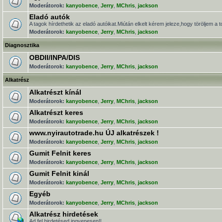
Moderátorok:
kanyobence
,
Jerry
,
MChris
,
jackson
Eladó autók
A tagok hírdethetik az eladó autóikat.Miútán elkelt kérem jeleze,hogy töröljem a t
Moderátorok:
kanyobence
,
Jerry
,
MChris
,
jackson
Diagnosztika
OBDII/INPA/DIS
Moderátorok:
kanyobence
,
Jerry
,
MChris
,
jackson
Alkatrész
Alkatrészt kínál
Moderátorok:
kanyobence
,
Jerry
,
MChris
,
jackson
Alkatrészt keres
Moderátorok:
kanyobence
,
Jerry
,
MChris
,
jackson
www.nyirautotrade.hu ÚJ alkatrészek !
Moderátorok:
kanyobence
,
Jerry
,
MChris
,
jackson
Gumit Felnit keres
Moderátorok:
kanyobence
,
Jerry
,
MChris
,
jackson
Gumit Felnit kinál
Moderátorok:
kanyobence
,
Jerry
,
MChris
,
jackson
Egyéb
Moderátorok:
kanyobence
,
Jerry
,
MChris
,
jackson
Alkatrész hirdetések
Ad fel hirdetésed ingyenesen!!