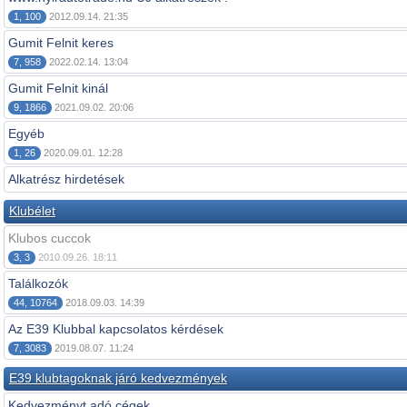
1, 100
2012.09.14. 21:35
Gumit Felnit keres
7, 958
2022.02.14. 13:04
Gumit Felnit kinál
9, 1866
2021.09.02. 20:06
Egyéb
1, 26
2020.09.01. 12:28
Alkatrész hirdetések
Klubélet
Klubos cuccok
3, 3
2010.09.26. 18:11
Találkozók
44, 10764
2018.09.03. 14:39
Az E39 Klubbal kapcsolatos kérdések
7, 3083
2019.08.07. 11:24
E39 klubtagoknak járó kedvezmények
Kedvezményt adó cégek