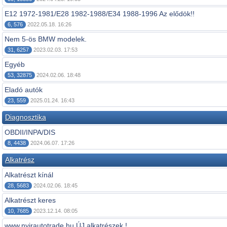
E12 1972-1981/E28 1982-1988/E34 1988-1996 Az elődök!!
6, 576
2022.05.18. 16:26
Nem 5-ös BMW modelek.
31, 6257
2023.02.03. 17:53
Egyéb
53, 32875
2024.02.06. 18:48
Eladó autók
23, 559
2025.01.24. 16:43
Diagnosztika
OBDII/INPA/DIS
8, 4438
2024.06.07. 17:26
Alkatrész
Alkatrészt kínál
28, 5683
2024.02.06. 18:45
Alkatrészt keres
10, 7685
2023.12.14. 08:05
www.nyirautotrade.hu ÚJ alkatrészek !