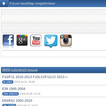
Fórum kezdőlap megtekintése
BMW különböző típusai
F10/F11 2010-2013 F10LCI/F11LCI 2013->
8, 1361
2025.04.24. 19:50
E39 1995-2004
118, 192571
2026.06.08. 21:18
E60/E61 2002-2010
30, 15356
2024.04.23. 19:03