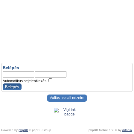
Belépés
Automatikus bejelentkezés
Váltás asztali nézetre
Powered by
phpBB
© phpBB Group.
phpBB Mobile / SEO by
Artodia
.