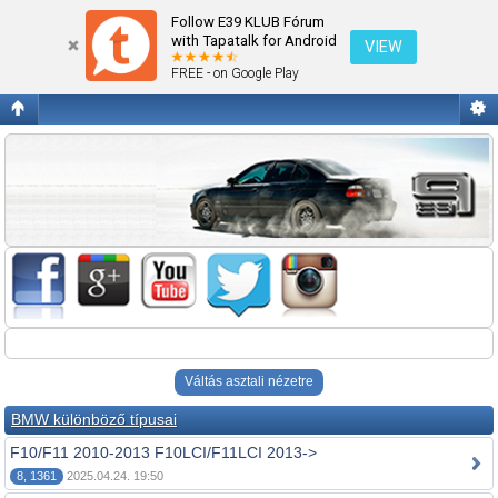
Fórum kezdőlap megtekintése
Follow E39 KLUB Fórum
with Tapatalk for Android
VIEW
FREE - on Google Play
Váltás asztali nézetre
BMW különböző típusai
F10/F11 2010-2013 F10LCI/F11LCI 2013->
8, 1361
2025.04.24. 19:50