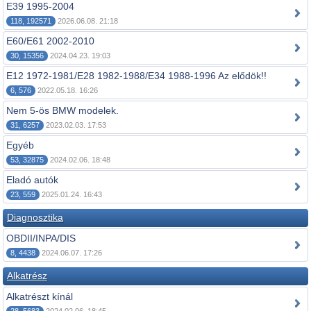
E39 1995-2004
118, 192571
2026.06.08. 21:18
E60/E61 2002-2010
30, 15356
2024.04.23. 19:03
E12 1972-1981/E28 1982-1988/E34 1988-1996 Az elődök!!
6, 576
2022.05.18. 16:26
Nem 5-ös BMW modelek.
31, 6257
2023.02.03. 17:53
Egyéb
53, 32875
2024.02.06. 18:48
Eladó autók
23, 559
2025.01.24. 16:43
Diagnosztika
OBDII/INPA/DIS
8, 4438
2024.06.07. 17:26
Alkatrész
Alkatrészt kínál