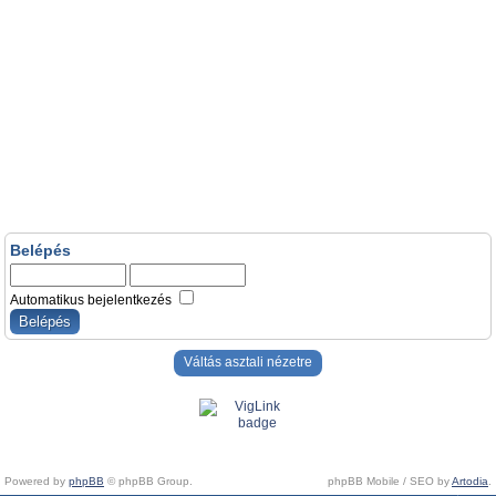
Belépés
Automatikus bejelentkezés
Váltás asztali nézetre
Powered by
phpBB
© phpBB Group.
phpBB Mobile / SEO by
Artodia
.