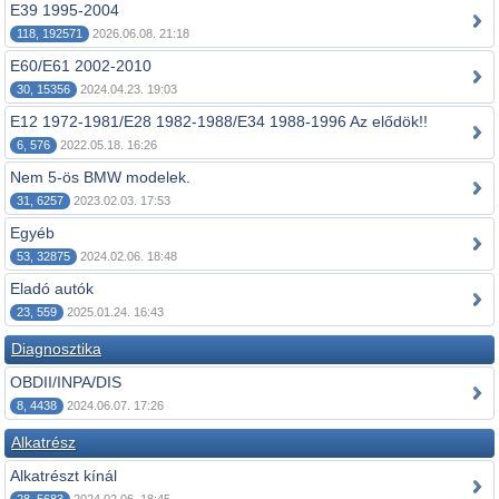
E39 1995-2004
118, 192571
2026.06.08. 21:18
E60/E61 2002-2010
30, 15356
2024.04.23. 19:03
E12 1972-1981/E28 1982-1988/E34 1988-1996 Az elődök!!
6, 576
2022.05.18. 16:26
Nem 5-ös BMW modelek.
31, 6257
2023.02.03. 17:53
Egyéb
53, 32875
2024.02.06. 18:48
Eladó autók
23, 559
2025.01.24. 16:43
Diagnosztika
OBDII/INPA/DIS
8, 4438
2024.06.07. 17:26
Alkatrész
Alkatrészt kínál