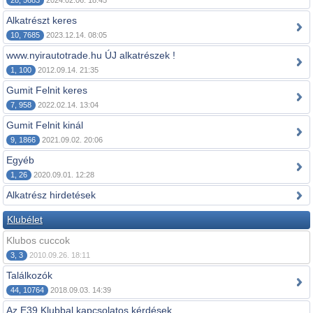
28, 5683
2024.02.06. 18:45
Alkatrészt keres
10, 7685
2023.12.14. 08:05
www.nyirautotrade.hu ÚJ alkatrészek !
1, 100
2012.09.14. 21:35
Gumit Felnit keres
7, 958
2022.02.14. 13:04
Gumit Felnit kinál
9, 1866
2021.09.02. 20:06
Egyéb
1, 26
2020.09.01. 12:28
Alkatrész hirdetések
Klubélet
Klubos cuccok
3, 3
2010.09.26. 18:11
Találkozók
44, 10764
2018.09.03. 14:39
Az E39 Klubbal kapcsolatos kérdések