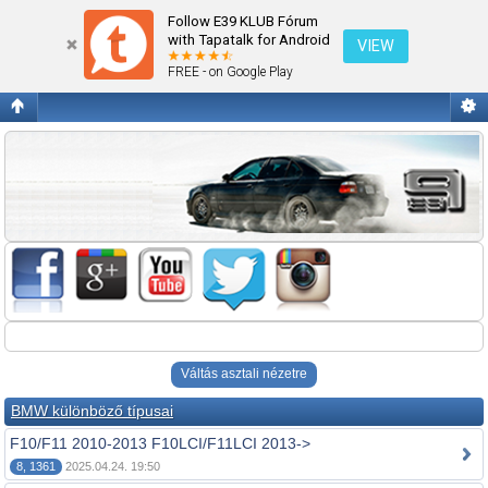
Fórum kezdőlap megtekintése
Follow E39 KLUB Fórum
with Tapatalk for Android
VIEW
FREE - on Google Play
Váltás asztali nézetre
BMW különböző típusai
F10/F11 2010-2013 F10LCI/F11LCI 2013->
8, 1361
2025.04.24. 19:50