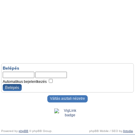
Belépés
Automatikus bejelentkezés
Váltás asztali nézetre
Powered by
phpBB
© phpBB Group.
phpBB Mobile / SEO by
Artodia
.