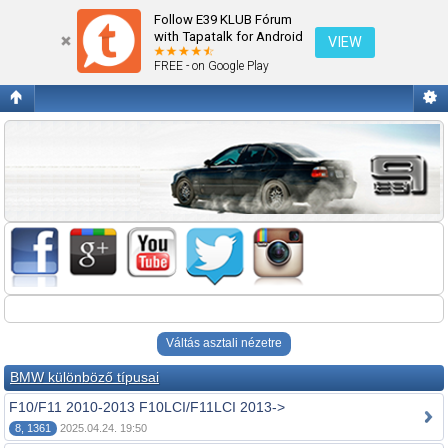
Fórum kezdőlap megtekintése
Follow E39 KLUB Fórum
with Tapatalk for Android
VIEW
FREE - on Google Play
Váltás asztali nézetre
BMW különböző típusai
F10/F11 2010-2013 F10LCI/F11LCI 2013->
8, 1361
2025.04.24. 19:50