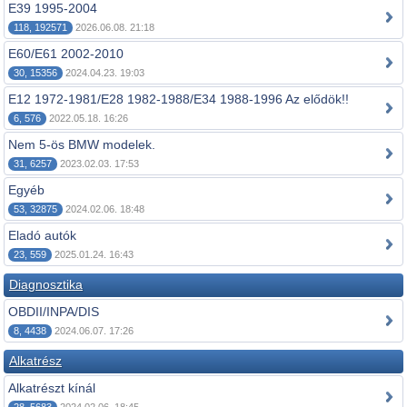
E39 1995-2004
118, 192571
2026.06.08. 21:18
E60/E61 2002-2010
30, 15356
2024.04.23. 19:03
E12 1972-1981/E28 1982-1988/E34 1988-1996 Az elődök!!
6, 576
2022.05.18. 16:26
Nem 5-ös BMW modelek.
31, 6257
2023.02.03. 17:53
Egyéb
53, 32875
2024.02.06. 18:48
Eladó autók
23, 559
2025.01.24. 16:43
Diagnosztika
OBDII/INPA/DIS
8, 4438
2024.06.07. 17:26
Alkatrész
Alkatrészt kínál