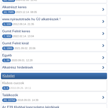
28, 5683
2024.02.06. 18:45
Alkatrészt keres
10, 7685
2023.12.14. 08:05
www.nyirautotrade.hu ÚJ alkatrészek !
1, 100
2012.09.14. 21:35
Gumit Felnit keres
7, 958
2022.02.14. 13:04
Gumit Felnit kinál
9, 1866
2021.09.02. 20:06
Egyéb
1, 26
2020.09.01. 12:28
Alkatrész hirdetések
Klubélet
Klubos cuccok
3, 3
2010.09.26. 18:11
Találkozók
44, 10764
2018.09.03. 14:39
Az E39 Klubbal kapcsolatos kérdések