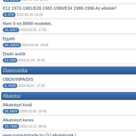
E12 1972-1981/E28 1982-1988/E34 1988-1996 Az elődök!!
6, 576
2022.05.18. 16:26
Nem 5-ös BMW modelek.
31, 6257
2023.02.03. 17:53
Egyéb
53, 32875
2024.02.06. 18:48
Eladó autók
23, 559
2025.01.24. 16:43
Diagnosztika
OBDII/INPA/DIS
8, 4438
2024.06.07. 17:26
Alkatrész
Alkatrészt kínál
28, 5683
2024.02.06. 18:45
Alkatrészt keres
10, 7685
2023.12.14. 08:05
www.nyirautotrade.hu ÚJ alkatrészek !