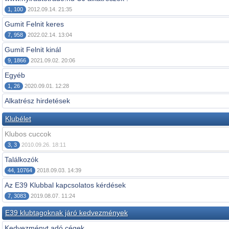
1, 100
2012.09.14. 21:35
Gumit Felnit keres
7, 958
2022.02.14. 13:04
Gumit Felnit kinál
9, 1866
2021.09.02. 20:06
Egyéb
1, 26
2020.09.01. 12:28
Alkatrész hirdetések
Klubélet
Klubos cuccok
3, 3
2010.09.26. 18:11
Találkozók
44, 10764
2018.09.03. 14:39
Az E39 Klubbal kapcsolatos kérdések
7, 3083
2019.08.07. 11:24
E39 klubtagoknak járó kedvezmények
Kedvezményt adó cégek