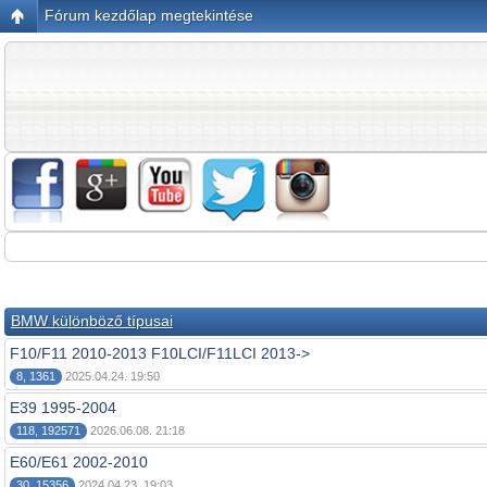
Fórum kezdőlap megtekintése
BMW különböző típusai
F10/F11 2010-2013 F10LCI/F11LCI 2013->
8, 1361
2025.04.24. 19:50
E39 1995-2004
118, 192571
2026.06.08. 21:18
E60/E61 2002-2010
30, 15356
2024.04.23. 19:03