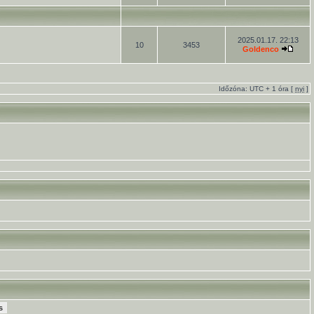
2025.01.17. 22:13
10
3453
Goldenco
Időzóna: UTC + 1 óra [
nyi
]