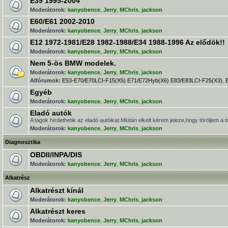
E39 1995-2004
Moderátorok:
kanyobence
,
Jerry
,
MChris
,
jackson
E60/E61 2002-2010
Moderátorok:
kanyobence
,
Jerry
,
MChris
,
jackson
E12 1972-1981/E28 1982-1988/E34 1988-1996 Az elődök!!
Moderátorok:
kanyobence
,
Jerry
,
MChris
,
jackson
Nem 5-ös BMW modelek.
Moderátorok:
kanyobence
,
Jerry
,
MChris
,
jackson
Alfórumok:
E53-E70/E70LCI-F15(X5) E71/E72Hyb(X6) E83/E83LCI-F25(X3)
,
Egyéb
Moderátorok:
kanyobence
,
Jerry
,
MChris
,
jackson
Eladó autók
A tagok hírdethetik az eladó autóikat.Miútán elkelt kérem jeleze,hogy töröljem a t
Moderátorok:
kanyobence
,
Jerry
,
MChris
,
jackson
Diagnosztika
OBDII/INPA/DIS
Moderátorok:
kanyobence
,
Jerry
,
MChris
,
jackson
Alkatrész
Alkatrészt kínál
Moderátorok:
kanyobence
,
Jerry
,
MChris
,
jackson
Alkatrészt keres
Moderátorok:
kanyobence
,
Jerry
,
MChris
,
jackson