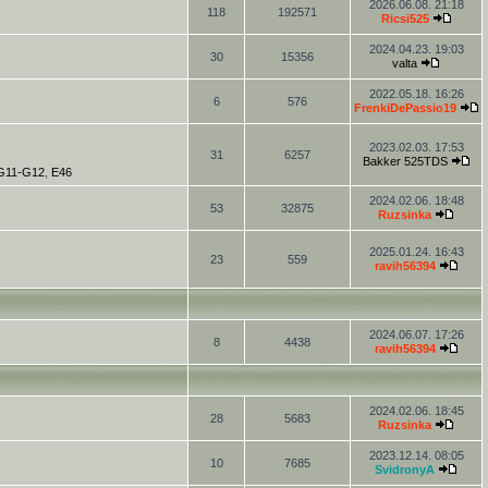
2026.06.08. 21:18
118
192571
Ricsi525
2024.04.23. 19:03
30
15356
valta
2022.05.18. 16:26
6
576
FrenkiDePassio19
2023.02.03. 17:53
31
6257
Bakker 525TDS
-G11-G12
,
E46
2024.02.06. 18:48
53
32875
Ruzsinka
2025.01.24. 16:43
23
559
ravih56394
2024.06.07. 17:26
8
4438
ravih56394
2024.02.06. 18:45
28
5683
Ruzsinka
2023.12.14. 08:05
10
7685
SvidronyA