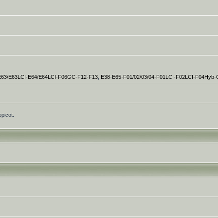
E63/E63LCI-E64/E64LCI-F06GC-F12-F13
,
E38-E65-F01/02/03/04-F01LCI-F02LCI-F04Hyb
opicot.