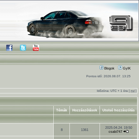
Blogok
GyIK
Pontos idő: 2026.08.07. 13:25
Időzóna: UTC + 1 óra [
nyi
]
Témák
Hozzászólások
Utolsó hozzászólás
2025.04.24. 19:50
8
1361
csabi747