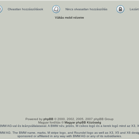
Olvastlan hozzászólások
Nincs olvasatlan hozzászólás
Lezárt
Váltás mobil nézetre
Powered by
phpBB
© 2000, 2002, 2005, 2007 phpBB Group
Magyar fordítás ©
Magyar phpBB Közösség
 BMW AG-val és leányvállalataival. A BMW név, jelzés, M csíkos logó és a kerek logó mind az X
th BMW AG. The BMW name, marks, M stripe logo, and Roundel logo as well as X3, X5 and X6 design
sponsored or affiliated in any way with BMW AG or any of its subsidiaries.