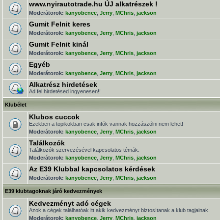
www.nyirautotrade.hu ÚJ alkatrészek !
Moderátorok:
kanyobence
,
Jerry
,
MChris
,
jackson
Gumit Felnit keres
Moderátorok:
kanyobence
,
Jerry
,
MChris
,
jackson
Gumit Felnit kinál
Moderátorok:
kanyobence
,
Jerry
,
MChris
,
jackson
Egyéb
Moderátorok:
kanyobence
,
Jerry
,
MChris
,
jackson
Alkatrész hirdetések
Ad fel hirdetésed ingyenesen!!
Klubélet
Klubos cuccok
Ezekben a topikokban csak infók vannak hozzászólni nem lehet!
Moderátorok:
kanyobence
,
Jerry
,
MChris
,
jackson
Találkozók
Találkozók szervezésével kapcsolatos témák.
Moderátorok:
kanyobence
,
Jerry
,
MChris
,
jackson
Az E39 Klubbal kapcsolatos kérdések
Moderátorok:
kanyobence
,
Jerry
,
MChris
,
jackson
E39 klubtagoknak járó kedvezmények
Kedvezményt adó cégek
Azok a cégek találhatóak itt akik kedvezményt biztosítanak a klub tagjainak.
Moderátorok:
kanyobence
,
Jerry
,
MChris
,
jackson