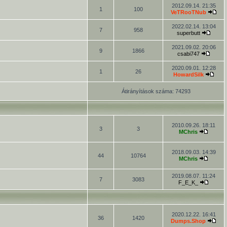
2012.09.14. 21:35
1
100
VeTRooTNub
2022.02.14. 13:04
7
958
superbutt
2021.09.02. 20:06
9
1866
csabi747
2020.09.01. 12:28
1
26
HowardSilk
Átirányítások száma: 74293
2010.09.26. 18:11
3
3
MChris
2018.09.03. 14:39
44
10764
MChris
2019.08.07. 11:24
7
3083
F_E_K_
2020.12.22. 16:41
36
1420
Dumps.Shop