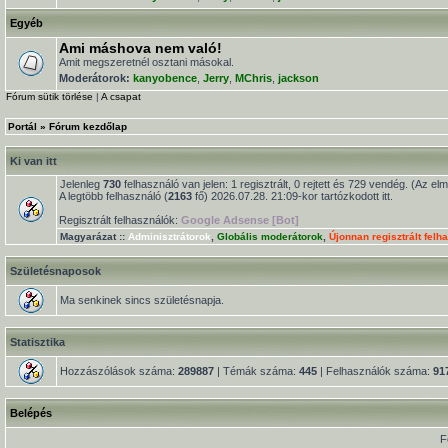
Egyéb
Ami máshova nem való!
Amit megszeretnél osztani másokal.
Moderátorok:
kanyobence
,
Jerry
,
MChris
,
jackson
Fórum sütik törlése
|
A csapat
Portál
»
Fórum kezdőlap
Ki van itt
Jelenleg
730
felhasználó van jelen: 1 regisztrált, 0 rejtett és 729 vendég. (Az el
A legtöbb felhasználó (
2163
fő) 2026.07.28. 21:09-kor tartózkodott itt.
Regisztrált felhasználók:
Google Adsense [Bot]
Magyarázat ::
Adminisztrátorok
,
Globális moderátorok
,
Újonnan regisztrált felh
Születésnaposok
Ma senkinek sincs születésnapja.
Statisztika
Hozzászólások száma:
289887
| Témák száma:
445
| Felhasználók száma:
91
Belépés
F