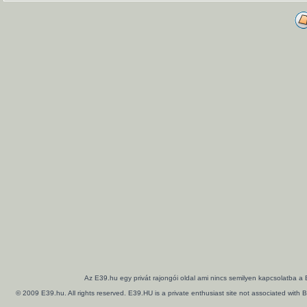
Az E39.hu egy privát rajongói oldal ami nincs semilyen kapcsolatba a
© 2009 E39.hu. All rights reserved. E39.HU is a private enthusiast site not associated wi