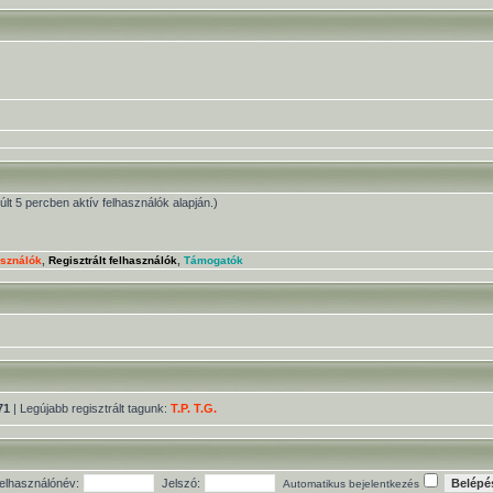
múlt 5 percben aktív felhasználók alapján.)
asználók
,
Regisztrált felhasználók
,
Támogatók
71
| Legújabb regisztrált tagunk:
T.P. T.G.
elhasználónév:
Jelszó:
Automatikus bejelentkezés