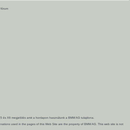
 fórum
3, X5 és X6 megjelölés amit a honlapon használunk a BMW AG tulajdona.
ations used in the pages of this Web Site are the property of BMW AG. This web site is not