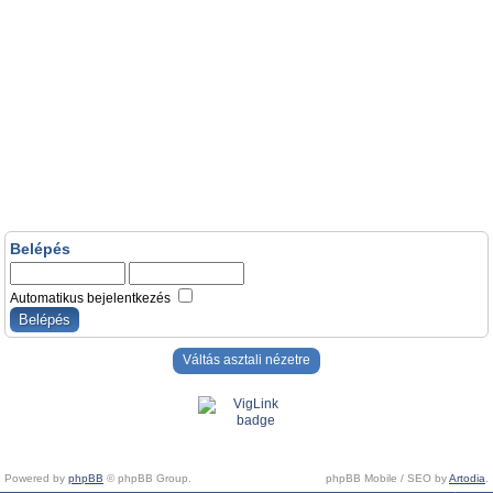
Belépés
Automatikus bejelentkezés
Váltás asztali nézetre
Powered by
phpBB
© phpBB Group.
phpBB Mobile / SEO by
Artodia
.