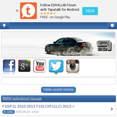
Fórum kezdőlap megtekintése
Follow E39 KLUB Fórum
with Tapatalk for Android
VIEW
FREE - on Google Play
Váltás asztali nézetre
BMW különböző típusai
F10/F11 2010-2013 F10LCI/F11LCI 2013->
8, 1361
2025.04.24. 19:50