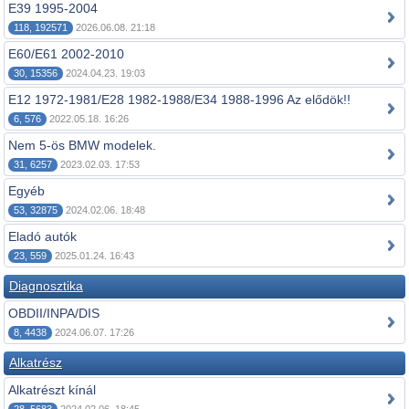
E39 1995-2004
118, 192571
2026.06.08. 21:18
E60/E61 2002-2010
30, 15356
2024.04.23. 19:03
E12 1972-1981/E28 1982-1988/E34 1988-1996 Az elődök!!
6, 576
2022.05.18. 16:26
Nem 5-ös BMW modelek.
31, 6257
2023.02.03. 17:53
Egyéb
53, 32875
2024.02.06. 18:48
Eladó autók
23, 559
2025.01.24. 16:43
Diagnosztika
OBDII/INPA/DIS
8, 4438
2024.06.07. 17:26
Alkatrész
Alkatrészt kínál