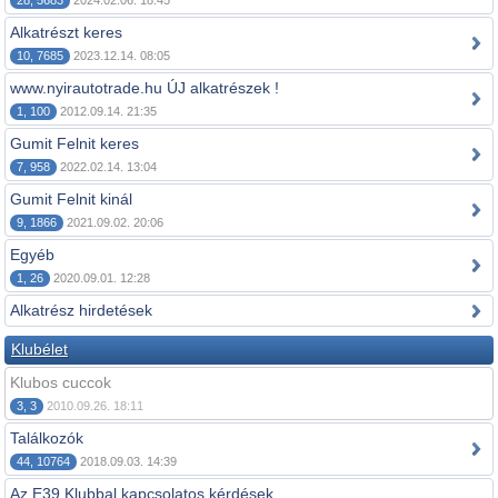
28, 5683
2024.02.06. 18:45
Alkatrészt keres
10, 7685
2023.12.14. 08:05
www.nyirautotrade.hu ÚJ alkatrészek !
1, 100
2012.09.14. 21:35
Gumit Felnit keres
7, 958
2022.02.14. 13:04
Gumit Felnit kinál
9, 1866
2021.09.02. 20:06
Egyéb
1, 26
2020.09.01. 12:28
Alkatrész hirdetések
Klubélet
Klubos cuccok
3, 3
2010.09.26. 18:11
Találkozók
44, 10764
2018.09.03. 14:39
Az E39 Klubbal kapcsolatos kérdések