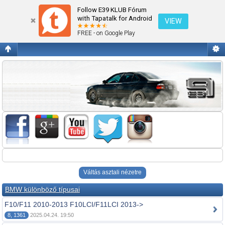
Fórum kezdőlap megtekintése
Follow E39 KLUB Fórum
with Tapatalk for Android
VIEW
FREE - on Google Play
Váltás asztali nézetre
BMW különböző típusai
F10/F11 2010-2013 F10LCI/F11LCI 2013->
8, 1361
2025.04.24. 19:50