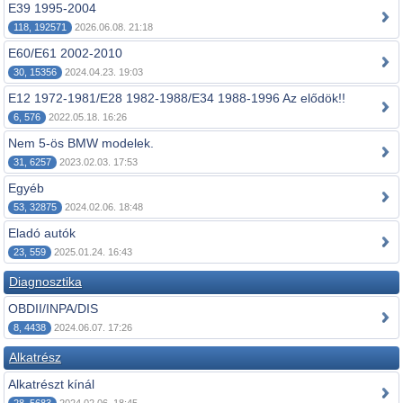
E39 1995-2004
118, 192571
2026.06.08. 21:18
E60/E61 2002-2010
30, 15356
2024.04.23. 19:03
E12 1972-1981/E28 1982-1988/E34 1988-1996 Az elődök!!
6, 576
2022.05.18. 16:26
Nem 5-ös BMW modelek.
31, 6257
2023.02.03. 17:53
Egyéb
53, 32875
2024.02.06. 18:48
Eladó autók
23, 559
2025.01.24. 16:43
Diagnosztika
OBDII/INPA/DIS
8, 4438
2024.06.07. 17:26
Alkatrész
Alkatrészt kínál