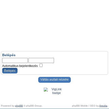
Belépés
Automatikus bejelentkezés
Váltás asztali nézetre
Powered by
phpBB
© phpBB Group.
phpBB Mobile / SEO by
Artodia
.