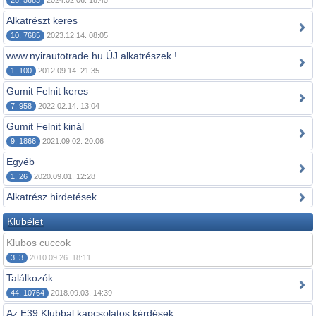
28, 5683
2024.02.06. 18:45
Alkatrészt keres
10, 7685
2023.12.14. 08:05
www.nyirautotrade.hu ÚJ alkatrészek !
1, 100
2012.09.14. 21:35
Gumit Felnit keres
7, 958
2022.02.14. 13:04
Gumit Felnit kinál
9, 1866
2021.09.02. 20:06
Egyéb
1, 26
2020.09.01. 12:28
Alkatrész hirdetések
Klubélet
Klubos cuccok
3, 3
2010.09.26. 18:11
Találkozók
44, 10764
2018.09.03. 14:39
Az E39 Klubbal kapcsolatos kérdések