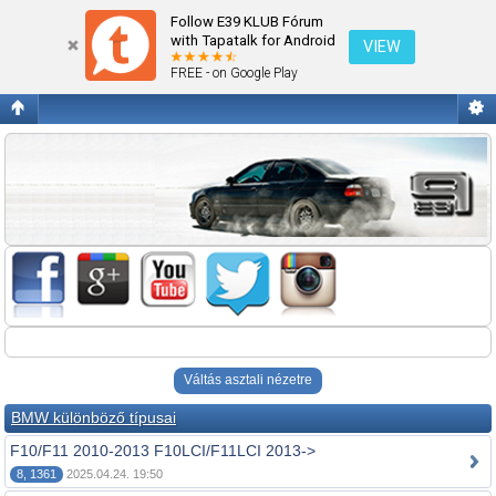
Fórum kezdőlap megtekintése
Follow E39 KLUB Fórum
with Tapatalk for Android
VIEW
FREE - on Google Play
Váltás asztali nézetre
BMW különböző típusai
F10/F11 2010-2013 F10LCI/F11LCI 2013->
8, 1361
2025.04.24. 19:50