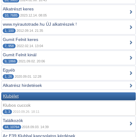
28, 5683
2024.02.06. 18:45
Alkatrészt keres
10, 7685
2023.12.14. 08:05
www.nyirautotrade.hu ÚJ alkatrészek !
1, 100
2012.09.14. 21:35
Gumit Felnit keres
7, 958
2022.02.14. 13:04
Gumit Felnit kinál
9, 1866
2021.09.02. 20:06
Egyéb
1, 26
2020.09.01. 12:28
Alkatrész hirdetések
Klubélet
Klubos cuccok
3, 3
2010.09.26. 18:11
Találkozók
44, 10764
2018.09.03. 14:39
Az E39 Klubbal kapcsolatos kérdések