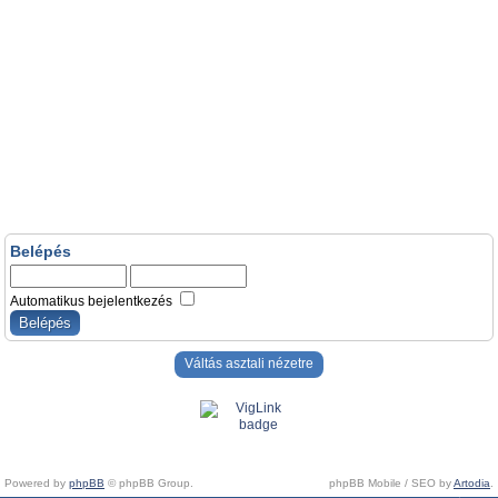
Belépés
Automatikus bejelentkezés
Váltás asztali nézetre
Powered by
phpBB
© phpBB Group.
phpBB Mobile / SEO by
Artodia
.