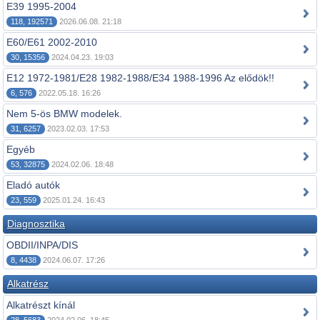
E39 1995-2004
118, 192571
2026.06.08. 21:18
E60/E61 2002-2010
30, 15356
2024.04.23. 19:03
E12 1972-1981/E28 1982-1988/E34 1988-1996 Az elődök!!
6, 576
2022.05.18. 16:26
Nem 5-ös BMW modelek.
31, 6257
2023.02.03. 17:53
Egyéb
53, 32875
2024.02.06. 18:48
Eladó autók
23, 559
2025.01.24. 16:43
Diagnosztika
OBDII/INPA/DIS
8, 4438
2024.06.07. 17:26
Alkatrész
Alkatrészt kínál