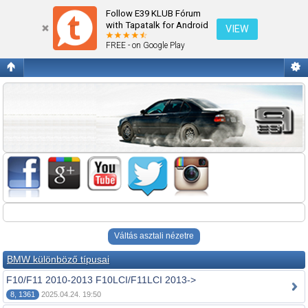
Fórum kezdőlap megtekintése
Follow E39 KLUB Fórum
with Tapatalk for Android
VIEW
FREE - on Google Play
Váltás asztali nézetre
BMW különböző típusai
F10/F11 2010-2013 F10LCI/F11LCI 2013->
8, 1361
2025.04.24. 19:50