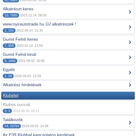
28, 5683
2024.02.06. 18:45
Alkatrészt keres
10, 7685
2023.12.14. 08:05
www.nyirautotrade.hu ÚJ alkatrészek !
1, 100
2012.09.14. 21:35
Gumit Felnit keres
7, 958
2022.02.14. 13:04
Gumit Felnit kinál
9, 1866
2021.09.02. 20:06
Egyéb
1, 26
2020.09.01. 12:28
Alkatrész hirdetések
Klubélet
Klubos cuccok
3, 3
2010.09.26. 18:11
Találkozók
44, 10764
2018.09.03. 14:39
Az E39 Klubbal kapcsolatos kérdések