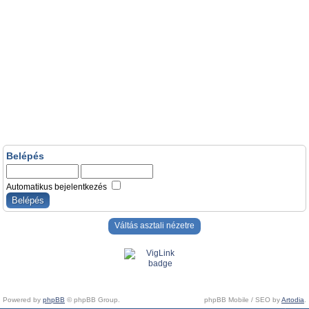
Belépés
Automatikus bejelentkezés
Váltás asztali nézetre
Powered by
phpBB
© phpBB Group.
phpBB Mobile / SEO by
Artodia
.