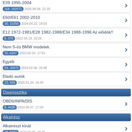
E39 1995-2004
118, 192571
2026.06.08. 21:18
E60/E61 2002-2010
30, 15356
2024.04.23. 19:03
E12 1972-1981/E28 1982-1988/E34 1988-1996 Az elődök!!
6, 576
2022.05.18. 16:26
Nem 5-ös BMW modelek.
31, 6257
2023.02.03. 17:53
Egyéb
53, 32875
2024.02.06. 18:48
Eladó autók
23, 559
2025.01.24. 16:43
Diagnosztika
OBDII/INPA/DIS
8, 4438
2024.06.07. 17:26
Alkatrész
Alkatrészt kínál