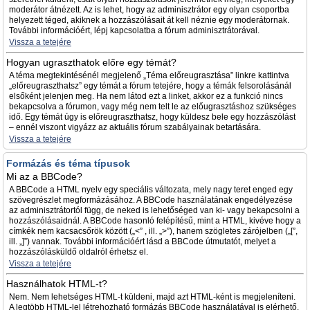
moderátor átnézett. Az is lehet, hogy az adminisztrátor egy olyan csoportba
helyezett téged, akiknek a hozzászólásait át kell néznie egy moderátornak.
További információért, lépj kapcsolatba a fórum adminisztrátorával.
Vissza a tetejére
Hogyan ugraszthatok előre egy témát?
A téma megtekintésénél megjelenő „Téma előreugrasztása” linkre kattintva
„előreugraszthatsz” egy témát a fórum tetejére, hogy a témák felsorolásánál
elsőként jelenjen meg. Ha nem látod ezt a linket, akkor ez a funkció nincs
bekapcsolva a fórumon, vagy még nem telt le az előugrasztáshoz szükséges
idő. Egy témát úgy is előreugraszthatsz, hogy küldesz bele egy hozzászólást
– ennél viszont vigyázz az aktuális fórum szabályainak betartására.
Vissza a tetejére
Formázás és téma típusok
Mi az a BBCode?
A BBCode a HTML nyelv egy speciális változata, mely nagy teret enged egy
szövegrészlet megformázásához. A BBCode használatának engedélyezése
az adminisztrátortól függ, de neked is lehetőséged van ki- vagy bekapcsolni a
hozzászólásaidnál. A BBCode hasonló felépítésű, mint a HTML, kivéve hogy a
címkék nem kacsacsőrök között („<” , ill. „>”), hanem szögletes zárójelben („[”,
ill. „]”) vannak. További információért lásd a BBCode útmutatót, melyet a
hozzászólásküldő oldalról érhetsz el.
Vissza a tetejére
Használhatok HTML-t?
Nem. Nem lehetséges HTML-t küldeni, majd azt HTML-ként is megjeleníteni.
A legtöbb HTML-lel létrehozható formázás BBCode használatával is elérhető.