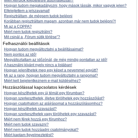
Miért kerülök kiléptetésre automatikusan?
Hogyan tudom megakadályozni, hogy mások lássák, mikor vagyok jelen?
Elfelejtettem a jelszavamat!
Regisztráltam, de mégsem tudok belépni
Korábban regisztráltam magam, azonban már nem tudok belépni?!
Mi az a COPPA?
Miért nem tudok regisztrálni?
Mit csinál a „Fórum sütik törlése”?
Felhasználói beállítások
Hogyan tudom megváltoztatni a beállításaimat?
Nem pontos az idő!
Megváltoztattam az időzónát, de még mindig pontatlan az idő!
A használni kívánt nyelv nincs a listában!
Hogyan jeleníthetek meg egy képet a nevemmel együtt?
Mi az a rang, hogyan tudom megváltoztatni a rangomat?
Miért kell bejelentkeznem e-mail küldéséhez?
Hozzászólással kapcsolatos kérdések
Hogyan készíthetek egy új témát egy fórumban?
Hogyan szerkeszthetek, illetve törölhetek egy hozzászólást?
Hogyan csatolhatom az aláírásomat a hozzászólásomhoz?
Hogyan készíthetek szavazást?
Hogyan szerkeszthetek vagy törölhetek egy szavazást?
Miért nem férek hozzá egy fórumhoz?
Miért nem tudok szavazni?
Miért nem tudok hozzáadni csatolmányokat?
Miért kaptam figyelmeztetést?