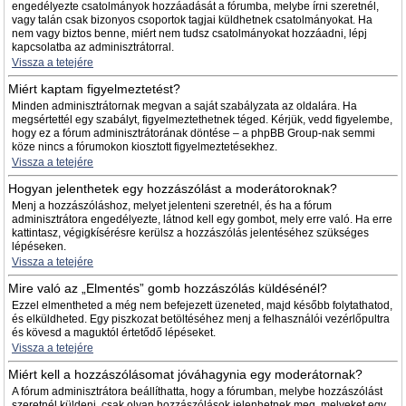
engedélyezte csatolmányok hozzáadását a fórumba, melybe írni szeretnél,
vagy talán csak bizonyos csoportok tagjai küldhetnek csatolmányokat. Ha
nem vagy biztos benne, miért nem tudsz csatolmányokat hozzáadni, lépj
kapcsolatba az adminisztrátorral.
Vissza a tetejére
Miért kaptam figyelmeztetést?
Minden adminisztrátornak megvan a saját szabályzata az oldalára. Ha
megsértettél egy szabályt, figyelmeztethetnek téged. Kérjük, vedd figyelembe,
hogy ez a fórum adminisztrátorának döntése – a phpBB Group-nak semmi
köze nincs a fórumokon kiosztott figyelmeztetésekhez.
Vissza a tetejére
Hogyan jelenthetek egy hozzászólást a moderátoroknak?
Menj a hozzászóláshoz, melyet jelenteni szeretnél, és ha a fórum
adminisztrátora engedélyezte, látnod kell egy gombot, mely erre való. Ha erre
kattintasz, végigkísérésre kerülsz a hozzászólás jelentéséhez szükséges
lépéseken.
Vissza a tetejére
Mire való az „Elmentés” gomb hozzászólás küldésénél?
Ezzel elmentheted a még nem befejezett üzeneted, majd később folytathatod,
és elküldheted. Egy piszkozat betöltéséhez menj a felhasználói vezérlőpultra
és kövesd a maguktól értetődő lépéseket.
Vissza a tetejére
Miért kell a hozzászólásomat jóváhagynia egy moderátornak?
A fórum adminisztrátora beállíthatta, hogy a fórumban, melybe hozzászólást
szeretnél küldeni, csak olyan hozzászólások jelenhetnek meg, melyeket egy