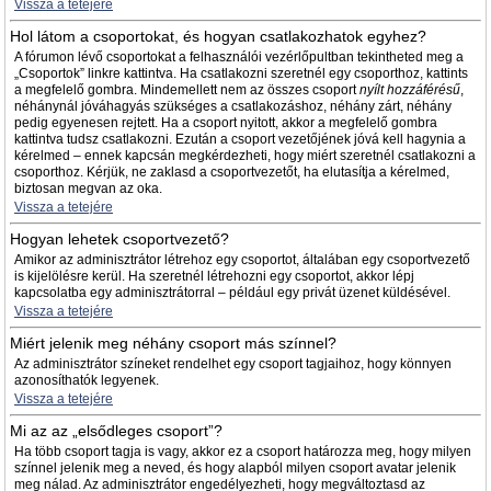
Vissza a tetejére
Hol látom a csoportokat, és hogyan csatlakozhatok egyhez?
A fórumon lévő csoportokat a felhasználói vezérlőpultban tekintheted meg a
„Csoportok” linkre kattintva. Ha csatlakozni szeretnél egy csoporthoz, kattints
a megfelelő gombra. Mindemellett nem az összes csoport
nyílt hozzáférésű
,
néhánynál jóváhagyás szükséges a csatlakozáshoz, néhány zárt, néhány
pedig egyenesen rejtett. Ha a csoport nyitott, akkor a megfelelő gombra
kattintva tudsz csatlakozni. Ezután a csoport vezetőjének jóvá kell hagynia a
kérelmed – ennek kapcsán megkérdezheti, hogy miért szeretnél csatlakozni a
csoporthoz. Kérjük, ne zaklasd a csoportvezetőt, ha elutasítja a kérelmed,
biztosan megvan az oka.
Vissza a tetejére
Hogyan lehetek csoportvezető?
Amikor az adminisztrátor létrehoz egy csoportot, általában egy csoportvezető
is kijelölésre kerül. Ha szeretnél létrehozni egy csoportot, akkor lépj
kapcsolatba egy adminisztrátorral – például egy privát üzenet küldésével.
Vissza a tetejére
Miért jelenik meg néhány csoport más színnel?
Az adminisztrátor színeket rendelhet egy csoport tagjaihoz, hogy könnyen
azonosíthatók legyenek.
Vissza a tetejére
Mi az az „elsődleges csoport”?
Ha több csoport tagja is vagy, akkor ez a csoport határozza meg, hogy milyen
színnel jelenik meg a neved, és hogy alapból milyen csoport avatar jelenik
meg nálad. Az adminisztrátor engedélyezheti, hogy megváltoztasd az