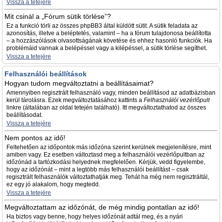
Vissza a tetejére
Mit csinál a „Fórum sütik törlése”?
Ez a funkció törli az összes phpBB3 által küldött sütit. A sütik feladata az
azonosítás, illetve a beléptetés, valamint – ha a fórum tulajdonosa beállította
– a hozzászólások olvasottságának követése és ehhez hasonló funkciók. Ha
problémáid vannak a belépéssel vagy a kilépéssel, a sütik törlése segíthet.
Vissza a tetejére
Felhasználói beállítások
Hogyan tudom megváltoztatni a beállításaimat?
Amennyiben regisztrált felhasználó vagy, minden beállításod az adatbázisban
kerül tárolásra. Ezek megváltoztatásához kattints a
Felhasználói vezérlőpult
linkre (általában az oldal tetején található). Itt megváltoztathatod az összes
beállításodat.
Vissza a tetejére
Nem pontos az idő!
Feltehetően az időpontok más időzóna szerint kerülnek megjelenítésre, mint
amiben vagy. Ez esetben változtasd meg a felhasználói vezérlőpultban az
időzónád a tartózkodási helyednek megfelelően. Kérjük, vedd figyelembe,
hogy az időzónát – mint a legtöbb más felhasználói beállítást – csak
regisztrált felhasználók változtathatják meg. Tehát ha még nem regisztráltál,
ez egy jó alakalom, hogy megtedd.
Vissza a tetejére
Megváltoztattam az időzónát, de még mindig pontatlan az idő!
Ha biztos vagy benne, hogy helyes időzónát adtál meg, és a nyári