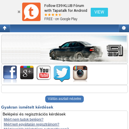
Gyakran ismételt kérdések
Follow E39 KLUB Fórum
with Tapatalk for Android
VIEW
FREE - on Google Play
Váltás asztali nézetre
Gyakran ismételt kérdések
Belépési és regisztrációs kérdések
Miért nem tudok belépni?
Miért kell egyáltalán regisztrálnom?