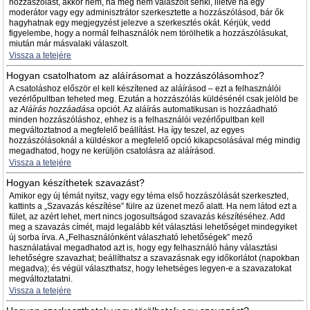
hozzászólást, akkor nem, ha még nem válaszolt senki, illetve ha egy
moderátor vagy egy adminisztrátor szerkesztette a hozzászólásod, bár ők
hagyhatnak egy megjegyzést jelezve a szerkesztés okát. Kérjük, vedd
figyelembe, hogy a normál felhasználók nem törölhetik a hozzászólásukat,
miután már másvalaki válaszolt.
Vissza a tetejére
Hogyan csatolhatom az aláírásomat a hozzászólásomhoz?
A csatoláshoz először el kell készítened az aláírásod – ezt a felhasználói
vezérlőpultban teheted meg. Ezután a hozzászólás küldésénél csak jelöld be
az
Aláírás hozzáadása
opciót. Az aláírás automatikusan is hozzáadható
minden hozzászóláshoz, ehhez is a felhasználói vezérlőpultban kell
megváltoztatnod a megfelelő beállítást. Ha így teszel, az egyes
hozzászólásoknál a küldéskor a megfelelő opció kikapcsolásával még mindig
megadhatod, hogy ne kerüljön csatolásra az aláírásod.
Vissza a tetejére
Hogyan készíthetek szavazást?
Amikor egy új témát nyitsz, vagy egy téma első hozzászólását szerkeszted,
kattints a „Szavazás készítése” fülre az üzenet mező alatt. Ha nem látod ezt a
fület, az azért lehet, mert nincs jogosultságod szavazás készítéséhez. Add
meg a szavazás címét, majd legalább két választási lehetőséget mindegyiket
új sorba írva. A „Felhasználónként válaszható lehetőségek” mező
használatával megadhatod azt is, hogy egy felhasználó hány választási
lehetőségre szavazhat; beállíthatsz a szavazásnak egy időkorlátot (napokban
megadva); és végül választhatsz, hogy lehetséges legyen-e a szavazatokat
megváltoztatatni.
Vissza a tetejére