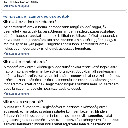
adminisztrátortól függ.
Vissza a tetejére
Felhasználói szintek és csoportok
Kik azok az adminisztrátorok?
Az adminisztrátorok a fórum legmagasabb rangú és jogú tagjai, ők
üzemeltetik, és tartják karban. A fórum minden részletét szabályozhatják,
például jogosultságokat adhatnak, kitilthatnak felhasználókat, csoportokat
hozhatnak létre, moderátorokat nevezhetnek ki stb. attól függően, hogy a
fórumalapító milyen jogosultságokat adott a többi adminisztrátornak.
Teljesjogú moderátorok is lehetnek az összes fórumban.
Vissza a tetejére
Kik azok a moderátorok?
A moderátorok olyan különleges jogosultságokkal rendelkező tagok, akik
napról napra figyelemmel követik a fórumokat. Jogukban áll szerkeszteni,
törölni a hozzászólásokat, valamint lezárni, megnyitni, áthelyezni, törölni és
szétválasztani a témákat az általuk moderált fórumban. Általánosságban a
moderátorok azért vannak, hogy meggátolják a témába nem illő, sértegető
vagy támadó hangvételű hozzászólások küldését.
Vissza a tetejére
Mik azok a csoportok?
A felhasználói csoportok segítségével felosztható a közösség olyan
egységekre, melyeket az adminisztrátor könnyen kezelhet. Minden
felhasználó több csoportba is tartozhat, és mindegyik csoporthoz saját
jogosultságok rendelhetők. Ezzel az adminisztrátor könnyedén létrehozhat
zártkörű fórumokat, moderátorrá tehet egyszerre több felhasználót stb.