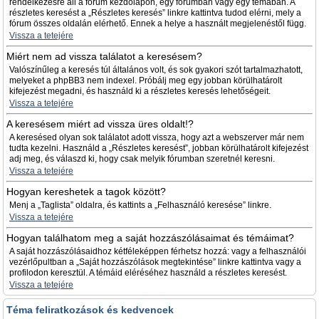
rendelkezésre áll a fórum kezdőlapon, egy fórumban vagy egy témában. A
részletes keresést a „Részletes keresés” linkre kattintva tudod elérni, mely a
fórum összes oldalán elérhető. Ennek a helye a használt megjelenéstől függ.
Vissza a tetejére
Miért nem ad vissza találatot a keresésem?
Valószínűleg a keresés túl általános volt, és sok gyakori szót tartalmazhatott,
melyeket a phpBB3 nem indexel. Próbálj meg egy jobban körülhatárolt
kifejezést megadni, és használd ki a részletes keresés lehetőségeit.
Vissza a tetejére
A keresésem miért ad vissza üres oldalt!?
A keresésed olyan sok találatot adott vissza, hogy azt a webszerver már nem
tudta kezelni. Használd a „Részletes keresést”, jobban körülhatárolt kifejezést
adj meg, és válaszd ki, hogy csak melyik fórumban szeretnél keresni.
Vissza a tetejére
Hogyan kereshetek a tagok között?
Menj a „Taglista” oldalra, és kattints a „Felhasználó keresése” linkre.
Vissza a tetejére
Hogyan találhatom meg a saját hozzászólásaimat és témáimat?
A saját hozzászólásaidhoz kétféleképpen férhetsz hozzá: vagy a felhasználói
vezérlőpultban a „Saját hozzászólások megtekintése” linkre kattintva vagy a
profilodon keresztül. A témáid eléréséhez használd a részletes keresést.
Vissza a tetejére
Téma feliratkozások és kedvencek