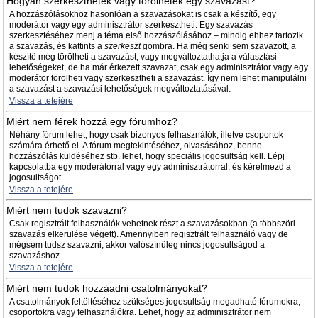
Hogyan szerkeszthetek vagy törölhetek egy szavazást?
A hozzászólásokhoz hasonlóan a szavazásokat is csak a készítő, egy
moderátor vagy egy adminisztrátor szerkesztheti. Egy szavazás
szerkesztéséhez menj a téma első hozzászólásához – mindig ehhez tartozik
a szavazás, és kattints a
szerkeszt
gombra. Ha még senki sem szavazott, a
készítő még törölheti a szavazást, vagy megváltoztathatja a választási
lehetőségeket, de ha már érkezett szavazat, csak egy adminisztrátor vagy egy
moderátor törölheti vagy szerkesztheti a szavazást. Így nem lehet manipulálni
a szavazást a szavazási lehetőségek megváltoztatásával.
Vissza a tetejére
Miért nem férek hozzá egy fórumhoz?
Néhány fórum lehet, hogy csak bizonyos felhasználók, illetve csoportok
számára érhető el. A fórum megtekintéséhez, olvasásához, benne
hozzászólás küldéséhez stb. lehet, hogy speciális jogosultság kell. Lépj
kapcsolatba egy moderátorral vagy egy adminisztrátorral, és kérelmezd a
jogosultságot.
Vissza a tetejére
Miért nem tudok szavazni?
Csak regisztrált felhasználók vehetnek részt a szavazásokban (a többszöri
szavazás elkerülése végett). Amennyiben regisztrált felhasználó vagy de
mégsem tudsz szavazni, akkor valószínűleg nincs jogosultságod a
szavazáshoz.
Vissza a tetejére
Miért nem tudok hozzáadni csatolmányokat?
A csatolmányok feltöltéséhez szükséges jogosultság megadható fórumokra,
csoportokra vagy felhasználókra. Lehet, hogy az adminisztrátor nem