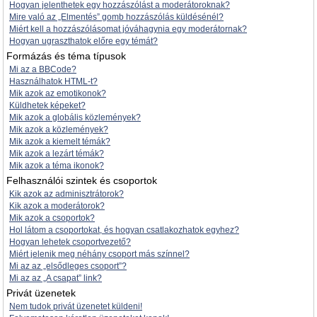
Hogyan jelenthetek egy hozzászólást a moderátoroknak?
Mire való az „Elmentés” gomb hozzászólás küldésénél?
Miért kell a hozzászólásomat jóváhagynia egy moderátornak?
Hogyan ugraszthatok előre egy témát?
Formázás és téma típusok
Mi az a BBCode?
Használhatok HTML-t?
Mik azok az emotikonok?
Küldhetek képeket?
Mik azok a globális közlemények?
Mik azok a közlemények?
Mik azok a kiemelt témák?
Mik azok a lezárt témák?
Mik azok a téma ikonok?
Felhasználói szintek és csoportok
Kik azok az adminisztrátorok?
Kik azok a moderátorok?
Mik azok a csoportok?
Hol látom a csoportokat, és hogyan csatlakozhatok egyhez?
Hogyan lehetek csoportvezető?
Miért jelenik meg néhány csoport más színnel?
Mi az az „elsődleges csoport”?
Mi az az „A csapat” link?
Privát üzenetek
Nem tudok privát üzenetet küldeni!