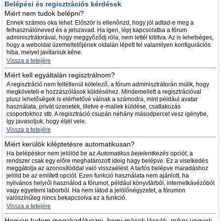
Belépési és regisztrációs kérdések
Miért nem tudok belépni?
Ennek számos oka lehet. Először is ellenőrizd, hogy jól adtad-e meg a
felhasználóneved és a jelszavad. Ha igen, lépj kapcsolatba a fórum
adminisztrátorával, hogy meggyőződj róla, nem lettél kitiltva. Az is lehetséges,
hogy a weboldal üzemeltetőjének oldalán lépett fel valamilyen konfigurációs
hiba, melyet javítaniuk kéne.
Vissza a tetejére
Miért kell egyáltalán regisztrálnom?
A regisztráció nem feltétlenül kötelező, a fórum adminisztrátorán múlik, hogy
megköveteli-e hozzászólások küldéséhez. Mindemellett a regisztrációval
plusz lehetőségek is elérhetővé válnak a számodra, mint például avatar
használata, privát üzenetek, illetve e-mailek küldése, csatlakozás
csoportokhoz stb. A regisztráció csupán néhány másodpercet vesz igénybe,
így javasoljuk, hogy éljél vele.
Vissza a tetejére
Miért kerülök kiléptetésre automatikusan?
Ha belépéskor nem jelölöd be az
Automatikus bejelentkezés
opciót, a
rendszer csak egy előre meghatározott ideig hagy belépve. Ez a viselkedés
meggátolja az azonosítóddal való visszaélést. A tartós belépve maradáshoz
jelöld be az említett opciót. Ezen funkció használata nem ajánlott, ha
nyilvános helyről használod a fórumot, például könyvtárból, internetkávézóból
vagy egyetemi laborból. Ha nem látod a jelölőnégyzetet, a fórumon
valószínűleg nincs bekapcsolva ez a funkció.
Vissza a tetejére
Hogyan tudom megakadályozni, hogy mások lássák, mikor vagyok