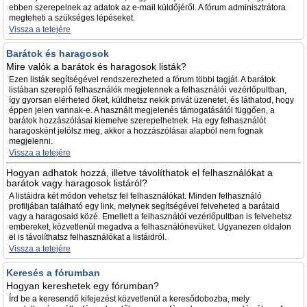
ebben szerepelnek az adatok az e-mail küldőjéről. A fórum adminisztrátora
megteheti a szükséges lépéseket.
Vissza a tetejére
Barátok és haragosok
Mire valók a barátok és haragosok listák?
Ezen listák segítségével rendszerezheted a fórum többi tagját. A barátok
listában szereplő felhasználók megjelennek a felhasználói vezérlőpultban,
így gyorsan elérheted őket, küldhetsz nekik privát üzenetet, és láthatod, hogy
éppen jelen vannak-e. A használt megjelenés támogatásától függően, a
barátok hozzászólásai kiemelve szerepelhetnek. Ha egy felhasználót
haragosként jelölsz meg, akkor a hozzászólásai alapból nem fognak
megjelenni.
Vissza a tetejére
Hogyan adhatok hozzá, illetve távolíthatok el felhasználókat a
barátok vagy haragosok listáról?
A listáidra két módon vehetsz fel felhasználókat. Minden felhasználó
profiljában található egy link, melynek segítségével felveheted a barátaid
vagy a haragosaid közé. Emellett a felhasználói vezérlőpultban is felvehetsz
embereket, közvetlenül megadva a felhasználónevüket. Ugyanezen oldalon
el is távolíthatsz felhasználókat a listáidról.
Vissza a tetejére
Keresés a fórumban
Hogyan kereshetek egy fórumban?
Írd be a keresendő kifejezést közvetlenül a keresődobozba, mely