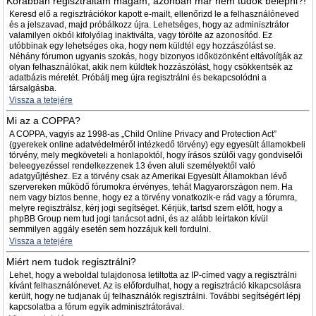
Korábban regisztráltam magam, azonban már nem tudok belépni?!
Keresd elő a regisztrációkor kapott e-mailt, ellenőrizd le a felhasználóneved
és a jelszavad, majd próbálkozz újra. Lehetséges, hogy az adminisztrátor
valamilyen okból kifolyólag inaktiválta, vagy törölte az azonosítód. Ez
utóbbinak egy lehetséges oka, hogy nem küldtél egy hozzászólást se.
Néhány fórumon ugyanis szokás, hogy bizonyos időközönként eltávolítják az
olyan felhasználókat, akik nem küldtek hozzászólást, hogy csökkentsék az
adatbázis méretét. Próbálj meg újra regisztrálni és bekapcsolódni a
társalgásba.
Vissza a tetejére
Mi az a COPPA?
A COPPA, vagyis az 1998-as „Child Online Privacy and Protection Act”
(gyerekek online adatvédelméről intézkedő törvény) egy egyesült államokbeli
törvény, mely megköveteli a honlapoktól, hogy írásos szülői vagy gondviselői
beleegyezéssel rendelkezzenek 13 éven aluli személyektől való
adatgyűjtéshez. Ez a törvény csak az Amerikai Egyesült Államokban lévő
szervereken működő fórumokra érvényes, tehát Magyarországon nem. Ha
nem vagy biztos benne, hogy ez a törvény vonatkozik-e rád vagy a fórumra,
melyre regisztrálsz, kérj jogi segítséget. Kérjük, tartsd szem előtt, hogy a
phpBB Group nem tud jogi tanácsot adni, és az alább leírtakon kívül
semmilyen aggály esetén sem hozzájuk kell fordulni.
Vissza a tetejére
Miért nem tudok regisztrálni?
Lehet, hogy a weboldal tulajdonosa letiltotta az IP-címed vagy a regisztrálni
kívánt felhasználónevet. Az is előfordulhat, hogy a regisztráció kikapcsolásra
került, hogy ne tudjanak új felhasználók regisztrálni. További segítségért lépj
kapcsolatba a fórum egyik adminisztrátorával.