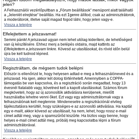
jelen?
A Felhasználói vezérlőpultban a „Fórum beállítások” menüpont alatt található
a „Jelenlét elrejtése” beállítás. Ha ezt
Igen
re állítod, csak az adminisztrátorok,
a moderátorok, illetve saját magad fogod látni, hogy jelen vagy-e.
Vissza a tetejére
Elfelejtettem a jelszavamat!
Semmi pánik! A jelszavad ugyan nem lehet utólag kideríteni, de lehetőséged
van új készítésére. Ehhez menj a belépés oldalra, majd kattints az
Elfelejtettem a jelszavam
linkre. Kövesd az utasításokat, és rövid időn belül
újra be kell tudnod lépned.
Vissza a tetejére
Regisztráltam, de mégsem tudok belépni
Először is ellenőrizd le, hogy helyesen adtad-e meg a felhasználóneved és a
jelszavad. Ha igen, akkor két dolog történhetett. Amennyiben a COPPA-
támogatás be van kapcsolva, és a regisztráció során megadtad, hogy 13
évesnél fiatalabb vagy, követned kell a kapott utasításokat. Számos fórum
megköveteli, hogy az új azonosítók aktiválásra kerüljenek, mielőtt
használatba lehetne venni őket. Ezt vagy egy adminisztrátornak vagy a
felhasználónak kell megtennie. Mindenesetre a regisztrációnál elvileg
tájékoztatásra kerültél, hogy szükséges-e az azonosító aktiválása. Ha kaptál
egy e-mailt, akkor kövesd az utasításait, ha nem, lehet, hogy rossz e-mail
címet adtál meg, vagy a spamszűrőd kiszűrte. Ha biztos vagy benne, hogy
helyes e-mail címet adtál meg, próbálj meg kapcsolatba lépni a fórum
adminisztrátorával.
Vissza a tetejére