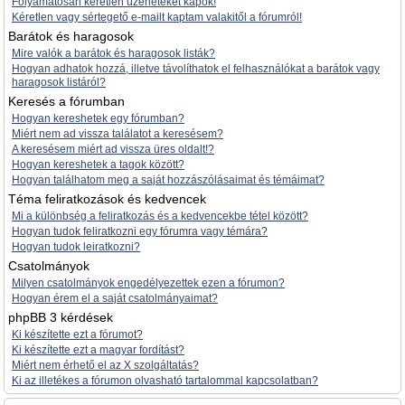
Folyamatosan kéretlen üzeneteket kapok!
Kéretlen vagy sértegető e-mailt kaptam valakitől a fórumról!
Barátok és haragosok
Mire valók a barátok és haragosok listák?
Hogyan adhatok hozzá, illetve távolíthatok el felhasználókat a barátok vagy
haragosok listáról?
Keresés a fórumban
Hogyan kereshetek egy fórumban?
Miért nem ad vissza találatot a keresésem?
A keresésem miért ad vissza üres oldalt!?
Hogyan kereshetek a tagok között?
Hogyan találhatom meg a saját hozzászólásaimat és témáimat?
Téma feliratkozások és kedvencek
Mi a különbség a feliratkozás és a kedvencekbe tétel között?
Hogyan tudok feliratkozni egy fórumra vagy témára?
Hogyan tudok leiratkozni?
Csatolmányok
Milyen csatolmányok engedélyezettek ezen a fórumon?
Hogyan érem el a saját csatolmányaimat?
phpBB 3 kérdések
Ki készítette ezt a fórumot?
Ki készítette ezt a magyar fordítást?
Miért nem érhető el az X szolgáltatás?
Ki az illetékes a fórumon olvasható tartalommal kapcsolatban?