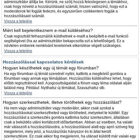
adminisztrátor állítja be. Kérünk, ne szólj hozzá feleslegesen a témákhoz,
csak hogy növeld a hozzászólásaid számát, hiszen valószínű, hogy ezt a
moderátorok fel fogják fedezni, és egyszerűen csökkenteni fogják a
hozzászólásaid számát.
Vissza a tetejére
Miért kell bejelentkeznem e-mail küldéséhez?
Csak regisztrált felhasználók küldhetnek e-mailt a beépített e-mail funkció
segítségével (ha az adminisztrátor bekapcsolta ezt a lehetőséget). Ez a
névtelen emberek nemkívánt leveleinek elkerülése végett szükséges.
Vissza a tetejére
Hozzászólással kapcsolatos kérdések
Hogyan készíthetek egy új témát egy fórumban?
Ha egy fórumban új témát szeretnél nyitni, kattints a megfelelő gombra a
fórumban vagy annak egy témájában. Hozzászólás küldéséhez lehet, hogy
előbb regisztrálnod kell. A jogosultságaidat a fórum vagy téma oldalak alján
találod meg. Például: Nyithatsz új témákat, Szavazhatsz stb.
Vissza a tetejére
Hogyan szerkeszthetek, illetve törölhetek egy hozzászólást?
Ha nem vagy adminisztrátor vagy moderátor, akkor csak azokat a
hozzászólásokat szerkesztheted vagy törölheted, melyeket te küldtél. Egy
hozzászólást a szerkesztés gombra kattintva tudsz szerkeszteni, általában
csak a beküldés utáni korlátozott időtartamban. Abban az esetben, ha valaki
már válaszolt a hozzászólásodra, a hozzászólásod alatt egy apró szöveg fog
megjelenni, mely jelzi, a hozzászólás hányszor és ki által került
szerkesztésre. Ez csak akkor fog megjelenni, ha utánad küldött már valaki egy