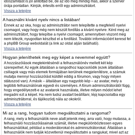
időszámítást is jól állítottad be, de az idő még mindig más, akkor a szerver
órája pontatlan. Kérjük, értesíts erről egy adminisztrátort.
Vissza a tetejére
A használni kívánt nyelv nincs a listában!
Ennek az az oka, hogy az adminisztrátor nem telepítette a megfelelő nyelvi
csomagot, vagy hogy még nem készült fordítás a kívánt nyelvre. Kérd meg az
adminisztrátort, hogy telepítse a nyelvi csomagot, amennyiben viszont még
nem létezik, nyugodtan készítsd el a fordítást. További információért keresd fel
a phpBB Group weboldalát (a link az oldal alján található).
Vissza a tetejére
Hogyan jeleníthetek meg egy képet a nevemmel együtt?
A hozzászólások megtekintésénél a felhasználónév mellett két kép
szerepelhet. Az egyik általában a rangodhoz kapcsolódik (ezek általában
csillagok vagy más elemek formájában kerülnek megjelenítésre, a számuk
mutatja mennyi hozzászólást küldtél eddig a fórumon, vagy hogy milyen
státuszod van). A másik – általában egy nagyobb kép – az avatar, mely a
legtöbb felhasználónak egyedi és személyes. A fórum adminisztrátorától függ,
hogy engedélyezett-e az avatarok használata, illetve milyen módot lehet
megadni ezt a képet. Ha nem tudsz avatart beállítani, lépj kapcsolatba egy
adminisztrátorral, és tájékozódj nála az okokról.
Vissza a tetejére
Mi az a rang, hogyan tudom megváltoztatni a rangomat?
A rang, mely a felhasználók neve alatt jelenik meg, arra való, hogy mutassa, a
felhasználó hozzászólásainak számát, illetve megkülönböztessen egyes
felhasználókat, például a moderátorokat és adminisztrátorokat. Általában a
felhasználók nem tudják közvetlenül megváltoztatni a rangjukat, mivel azt az