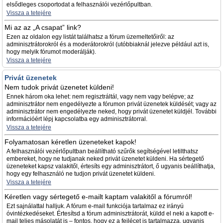
elsődleges csoportodat a felhasználói vezérlőpultban.
Vissza a tetejére
Mi az az „A csapat” link?
Ezen az oldalon egy listát találhatsz a fórum üzemeltetőiről: az
adminisztrátorokról és a moderátorokról (utóbbiaknál jelezve például azt is,
hogy melyik fórumot moderálják).
Vissza a tetejére
Privát üzenetek
Nem tudok privát üzenetet küldeni!
Ennek három oka lehet: nem regisztráltál, vagy nem vagy belépve; az
adminisztrátor nem engedélyezte a fórumon privát üzenetek küldését; vagy az
adminisztrátor nem engedélyezte neked, hogy privát üzenetet küldjél. További
információért lépj kapcsolatba egy adminisztrátorral.
Vissza a tetejére
Folyamatosan kéretlen üzeneteket kapok!
A felhasználói vezérlőpultban beállítható szűrők segítségével letilthatsz
embereket, hogy ne tudjanak neked privát üzenetet küldeni. Ha sértegető
üzeneteket kapsz valakitől, értesíts egy adminisztrátort, ő ugyanis beállíthatja,
hogy egy felhasználó ne tudjon privát üzenetet küldeni.
Vissza a tetejére
Kéretlen vagy sértegető e-mailt kaptam valakitől a fórumról!
Ezt sajnálattal halljuk. A fórum e-mail funkciója tartalmaz ez irányú
óvintézkedéseket. Értesítsd a fórum adminisztrátorát, küldd el neki a kapott e-
mail teljes másolatát is – fontos, hogy ez a fejlécet is tartalmazza, ugyanis