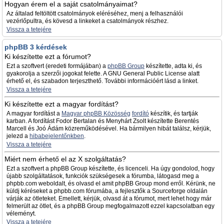
Hogyan érem el a saját csatolmányaimat?
Az általad feltöltött csatolmányok eléréséhez, menj a felhasználói
vezérlőpultra, és kövesd a linkeket a csatolmányok részhez.
Vissza a tetejére
phpBB 3 kérdések
Ki készítette ezt a fórumot?
Ezt a szoftvert (eredeti formájában) a
phpBB Group
készítette, adta ki, és
gyakorolja a szerzői jogokat felette. A GNU General Public License alatt
érhető el, és szabadon terjeszthető. További információért lásd a linket.
Vissza a tetejére
Ki készítette ezt a magyar fordítást?
A magyar fordítást a
Magyar phpBB Közösség
fordító
készítik, és tartják
karban. A fordítást Fodor Bertalan és Menyhárt Zsolt készítette Berentés
Marcell és Joó Ádám közreműködésével. Ha bármilyen hibát találsz, kérjük,
jelezd a
hibabejelentőnkben
.
Vissza a tetejére
Miért nem érhető el az X szolgáltatás?
Ezt a szoftvert a phpBB Group készítette, és licenceli. Ha úgy gondolod, hogy
újabb szolgáltatások, funkciók szükségesek a fórumba, látogasd meg a
phpbb.com weboldalt, és olvasd el amit phpBB Group mond erről. Kérünk, ne
küldj kéréseket a phpbb.com fórumába, a fejlesztők a Sourceforge oldalán
várják az ötleteket. Emellett, kérjük, olvasd át a fórumot, mert lehet hogy már
felmerült az ötlet, és a phpBB Group megfogalmazott ezzel kapcsolatban egy
véleményt.
Vissza a tetejére