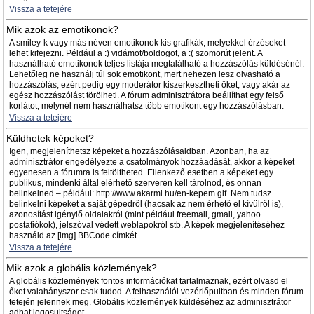
Vissza a tetejére
Mik azok az emotikonok?
A smiley-k vagy más néven emotikonok kis grafikák, melyekkel érzéseket
lehet kifejezni. Például a :) vidámot/boldogot, a :( szomorút jelent. A
használható emotikonok teljes listája megtalálható a hozzászólás küldésénél.
Lehetőleg ne használj túl sok emotikont, mert nehezen lesz olvasható a
hozzászólás, ezért pedig egy moderátor kiszerkesztheti őket, vagy akár az
egész hozzászólást törölheti. A fórum adminisztrátora beállíthat egy felső
korlátot, melynél nem használhatsz több emotikont egy hozzászólásban.
Vissza a tetejére
Küldhetek képeket?
Igen, megjeleníthetsz képeket a hozzászólásaidban. Azonban, ha az
adminisztrátor engedélyezte a csatolmányok hozzáadását, akkor a képeket
egyenesen a fórumra is feltöltheted. Ellenkező esetben a képeket egy
publikus, mindenki által elérhető szerveren kell tárolnod, és onnan
belinkelned – például: http://www.akarmi.hu/en-kepem.gif. Nem tudsz
belinkelni képeket a saját gépedről (hacsak az nem érhető el kívülről is),
azonosítást igénylő oldalakról (mint például freemail, gmail, yahoo
postafiókok), jelszóval védett weblapokról stb. A képek megjelenítéséhez
használd az [img] BBCode címkét.
Vissza a tetejére
Mik azok a globális közlemények?
A globális közlemények fontos információkat tartalmaznak, ezért olvasd el
őket valahányszor csak tudod. A felhasználói vezérlőpultban és minden fórum
tetején jelennek meg. Globális közlemények küldéséhez az adminisztrátor
adhat jogosultságot.