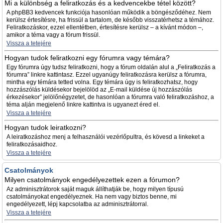
Mi a különbség a feliratkozás és a kedvencekbe tétel között?
A phpBB3 kedvencek funkciója hasonlóan működik a böngésződéhez. Nem
kerülsz értesítésre, ha frissül a tartalom, de később visszatérhetsz a témához.
Feliratkozáskor, ezzel ellentétben, értesítésre kerülsz – a kívánt módon –,
amikor a téma vagy a fórum frissül.
Vissza a tetejére
Hogyan tudok feliratkozni egy fórumra vagy témára?
Egy fórumra úgy tudsz feliratkozni, hogy a fórum oldalán alul a „Feliratkozás a
fórumra” linkre kattintasz. Ezzel ugyanúgy feliratkozásra kerülsz a fórumra,
mintha egy témára tetted volna. Egy témára úgy is feliratkozhatsz, hogy
hozzászólás küldésekor bejelölöd az „E-mail küldése új hozzászólás
érkezésekor” jelölőnégyzetet, de hasonlóan a fórumra való feliratkozáshoz, a
téma alján megjelenő linkre kattintva is ugyanezt éred el.
Vissza a tetejére
Hogyan tudok leiratkozni?
A leiratkozáshoz menj a felhasználói vezérlőpultra, és kövesd a linkeket a
feliratkozásaidhoz.
Vissza a tetejére
Csatolmányok
Milyen csatolmányok engedélyezettek ezen a fórumon?
Az adminisztrátorok saját maguk állíthatják be, hogy milyen típusú
csatolmányokat engedélyeznek. Ha nem vagy biztos benne, mi
engedélyezett, lépj kapcsolatba az adminisztrátorral.
Vissza a tetejére