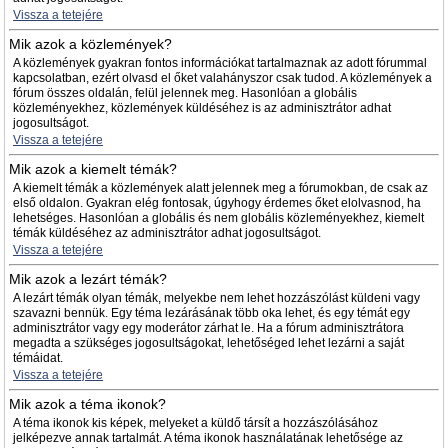
Vissza a tetejére
Mik azok a közlemények?
A közlemények gyakran fontos információkat tartalmaznak az adott fórummal
kapcsolatban, ezért olvasd el őket valahányszor csak tudod. A közlemények a
fórum összes oldalán, felül jelennek meg. Hasonlóan a globális
közleményekhez, közlemények küldéséhez is az adminisztrátor adhat
jogosultságot.
Vissza a tetejére
Mik azok a kiemelt témák?
A kiemelt témák a közlemények alatt jelennek meg a fórumokban, de csak az
első oldalon. Gyakran elég fontosak, úgyhogy érdemes őket elolvasnod, ha
lehetséges. Hasonlóan a globális és nem globális közleményekhez, kiemelt
témák küldéséhez az adminisztrátor adhat jogosultságot.
Vissza a tetejére
Mik azok a lezárt témák?
A lezárt témák olyan témák, melyekbe nem lehet hozzászólást küldeni vagy
szavazni bennük. Egy téma lezárásának több oka lehet, és egy témát egy
adminisztrátor vagy egy moderátor zárhat le. Ha a fórum adminisztrátora
megadta a szükséges jogosultságokat, lehetőséged lehet lezárni a saját
témáidat.
Vissza a tetejére
Mik azok a téma ikonok?
A téma ikonok kis képek, melyeket a küldő társít a hozzászólásához
jelképezve annak tartalmát. A téma ikonok használatának lehetősége az