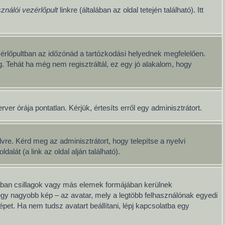
ználói vezérlőpult
linkre (általában az oldal tetején található). Itt
érlőpultban az időzónád a tartózkodási helyednek megfelelően.
g. Tehát ha még nem regisztráltál, ez egy jó alakalom, hogy
er órája pontatlan. Kérjük, értesíts erről egy adminisztrátort.
re. Kérd meg az adminisztrátort, hogy telepítse a nyelvi
át (a link az oldal alján található).
lában csillagok vagy más elemek formájában kerülnek
egy nagyobb kép – az avatar, mely a legtöbb felhasználónak egyedi
pet. Ha nem tudsz avatart beállítani, lépj kapcsolatba egy