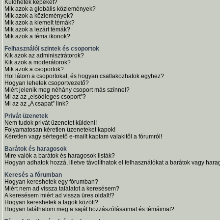
Küldhetek képeket?
Mik azok a globális közlemények?
Mik azok a közlemények?
Mik azok a kiemelt témák?
Mik azok a lezárt témák?
Mik azok a téma ikonok?
Felhasználói szintek és csoportok
Kik azok az adminisztrátorok?
Kik azok a moderátorok?
Mik azok a csoportok?
Hol látom a csoportokat, és hogyan csatlakozhatok egyhez?
Hogyan lehetek csoportvezető?
Miért jelenik meg néhány csoport más színnel?
Mi az az „elsődleges csoport”?
Mi az az „A csapat” link?
Privát üzenetek
Nem tudok privát üzenetet küldeni!
Folyamatosan kéretlen üzeneteket kapok!
Kéretlen vagy sértegető e-mailt kaptam valakitől a fórumról!
Barátok és haragosok
Mire valók a barátok és haragosok listák?
Hogyan adhatok hozzá, illetve távolíthatok el felhasználókat a barátok vagy harag
Keresés a fórumban
Hogyan kereshetek egy fórumban?
Miért nem ad vissza találatot a keresésem?
A keresésem miért ad vissza üres oldalt!?
Hogyan kereshetek a tagok között?
Hogyan találhatom meg a saját hozzászólásaimat és témáimat?