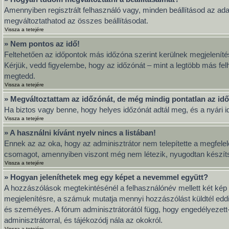
Amennyiben regisztrált felhasználó vagy, minden beállításod az ada
megváltoztathatod az összes beállításodat.
Vissza a tetejére
» Nem pontos az idő!
Feltehetően az időpontok más időzóna szerint kerülnek megjeleníté
Kérjük, vedd figyelembe, hogy az időzónát – mint a legtöbb más felh
megtedd.
Vissza a tetejére
» Megváltoztattam az időzónát, de még mindig pontatlan az idő
Ha biztos vagy benne, hogy helyes időzónát adtál meg, és a nyári idő
Vissza a tetejére
» A használni kívánt nyelv nincs a listában!
Ennek az az oka, hogy az adminisztrátor nem telepítette a megfelel
csomagot, amennyiben viszont még nem létezik, nyugodtan készítsd el
Vissza a tetejére
» Hogyan jeleníthetek meg egy képet a nevemmel együtt?
A hozzászólások megtekintésénél a felhasználónév mellett két kép 
megjelenítésre, a számuk mutatja mennyi hozzászólást küldtél eddi
és személyes. A fórum adminisztrátorától függ, hogy engedélyezett-e
adminisztrátorral, és tájékozódj nála az okokról.
Vissza a tetejére