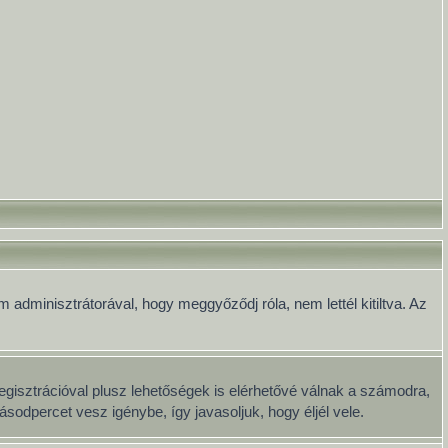
 adminisztrátorával, hogy meggyőződj róla, nem lettél kitiltva. Az
egisztrációval plusz lehetőségek is elérhetővé válnak a számodra,
sodpercet vesz igénybe, így javasoljuk, hogy éljél vele.