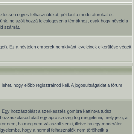
öztessen egyes felhasználókat, például a moderátorokat és
Kérünk, ne szólj hozzá feleslegesen a témákhoz, csak hogy növeld a
id számát.
séget). Ez a névtelen emberek nemkívánt leveleinek elkerülése végett
het, hogy előbb regisztrálnod kell. A jogosultságaidat a fórum
. Egy hozzászólást a szerkesztés gombra kattintva tudsz
hozzászólásod alatt egy apró szöveg fog megjelenni, mely jelzi, a
kkor nem, ha még nem válaszolt senki, illetve ha egy moderátor
igyelembe, hogy a normál felhasználók nem törölhetik a