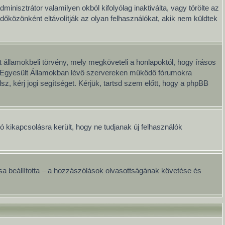
minisztrátor valamilyen okból kifolyólag inaktiválta, vagy törölte az
közönként eltávolítják az olyan felhasználókat, akik nem küldtek
 államokbeli törvény, mely megköveteli a honlapoktól, hogy írásos
ai Egyesült Államokban lévő szervereken működő fórumokra
, kérj jogi segítséget. Kérjük, tartsd szem előtt, hogy a phpBB
ció kikapcsolásra került, hogy ne tudjanak új felhasználók
onosa beállította – a hozzászólások olvasottságának követése és