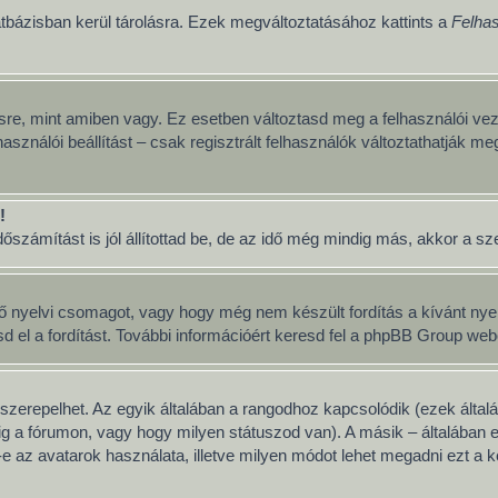
tbázisban kerül tárolásra. Ezek megváltoztatásához kattints a
Felhas
sre, mint amiben vagy. Ez esetben változtasd meg a felhasználói vez
asználói beállítást – csak regisztrált felhasználók változtathatják me
!
számítást is jól állítottad be, de az idő még mindig más, akkor a szerv
ő nyelvi csomagot, vagy hogy még nem készült fordítás a kívánt nyelv
 a fordítást. További információért keresd fel a phpBB Group weboldal
szerepelhet. Az egyik általában a rangodhoz kapcsolódik (ezek álta
g a fórumon, vagy hogy milyen státuszod van). A másik – általában 
 az avatarok használata, illetve milyen módot lehet megadni ezt a ké