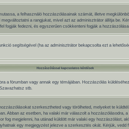
gy mutassa, a felhasználó hozzászólásainak számát, illetve megkülönb
 megváltoztatni a rangjukat, mivel azt az adminisztrátor állítja be. 
fel fogják fedezni, és egyszerűen csökkenteni fogják a hozzászólása
 funkció segítségével (ha az adminisztrátor bekapcsolta ezt a lehető
Hozzászólással kapcsolatos kérdések
mbra a fórumban vagy annak egy témájában. Hozzászólás küldéséhez le
, Szavazhatsz stb.
ozzászólásokat szerkesztheted vagy törölheted, melyeket te küldtél
mban. Abban az esetben, ha valaki már válaszolt a hozzászólásodra, a 
or fog megjelenni, ha utánad küldött már valaki egy hozzászólást, a
yhatnak egy megjegyzést jelezve a szerkesztés okát. Kérjük, vedd f