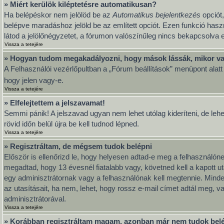
» Miért kerülök kiléptetésre automatikusan?
Ha belépéskor nem jelölöd be az
Automatikus bejelentkezés
opciót,
belépve maradáshoz jelöld be az említett opciót. Ezen funkció hasz
látod a jelölőnégyzetet, a fórumon valószínűleg nincs bekapcsolva e
Vissza a tetejére
» Hogyan tudom megakadályozni, hogy mások lássák, mikor va
A Felhasználói vezérlőpultban a „Fórum beállítások” menüpont alatt ta
hogy jelen vagy-e.
Vissza a tetejére
» Elfelejtettem a jelszavamat!
Semmi pánik! A jelszavad ugyan nem lehet utólag kideríteni, de leh
rövid időn belül újra be kell tudnod lépned.
Vissza a tetejére
» Regisztráltam, de mégsem tudok belépni
Először is ellenőrizd le, hogy helyesen adtad-e meg a felhasználó
megadtad, hogy 13 évesnél fiatalabb vagy, követned kell a kapott u
egy adminisztrátornak vagy a felhasználónak kell megtennie. Minden
az utasításait, ha nem, lehet, hogy rossz e-mail címet adtál meg, 
adminisztrátorával.
Vissza a tetejére
» Korábban regisztráltam magam, azonban már nem tudok bel