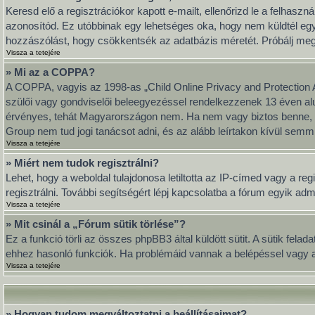
Keresd elő a regisztrációkor kapott e-mailt, ellenőrizd le a felhasz
azonosítód. Ez utóbbinak egy lehetséges oka, hogy nem küldtél eg
hozzászólást, hogy csökkentsék az adatbázis méretét. Próbálj meg ú
Vissza a tetejére
» Mi az a COPPA?
A COPPA, vagyis az 1998-as „Child Online Privacy and Protection A
szülői vagy gondviselői beleegyezéssel rendelkezzenek 13 éven al
érvényes, tehát Magyarországon nem. Ha nem vagy biztos benne, hog
Group nem tud jogi tanácsot adni, és az alább leírtakon kívül semmi
Vissza a tetejére
» Miért nem tudok regisztrálni?
Lehet, hogy a weboldal tulajdonosa letiltotta az IP-címed vagy a regi
regisztrálni. További segítségért lépj kapcsolatba a fórum egyik adm
Vissza a tetejére
» Mit csinál a „Fórum sütik törlése”?
Ez a funkció törli az összes phpBB3 által küldött sütit. A sütik fel
ehhez hasonló funkciók. Ha problémáid vannak a belépéssel vagy a k
Vissza a tetejére
» Hogyan tudom megváltoztatni a beállításaimat?