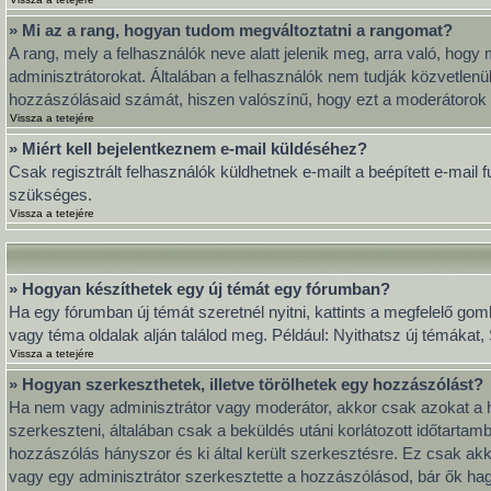
» Mi az a rang, hogyan tudom megváltoztatni a rangomat?
A rang, mely a felhasználók neve alatt jelenik meg, arra való, ho
adminisztrátorokat. Általában a felhasználók nem tudják közvetlenül
hozzászólásaid számát, hiszen valószínű, hogy ezt a moderátorok 
Vissza a tetejére
» Miért kell bejelentkeznem e-mail küldéséhez?
Csak regisztrált felhasználók küldhetnek e-mailt a beépített e-mail
szükséges.
Vissza a tetejére
» Hogyan készíthetek egy új témát egy fórumban?
Ha egy fórumban új témát szeretnél nyitni, kattints a megfelelő go
vagy téma oldalak alján találod meg. Például: Nyithatsz új témákat
Vissza a tetejére
» Hogyan szerkeszthetek, illetve törölhetek egy hozzászólást?
Ha nem vagy adminisztrátor vagy moderátor, akkor csak azokat a h
szerkeszteni, általában csak a beküldés utáni korlátozott időtarta
hozzászólás hányszor és ki által került szerkesztésre. Ez csak akk
vagy egy adminisztrátor szerkesztette a hozzászólásod, bár ők hag