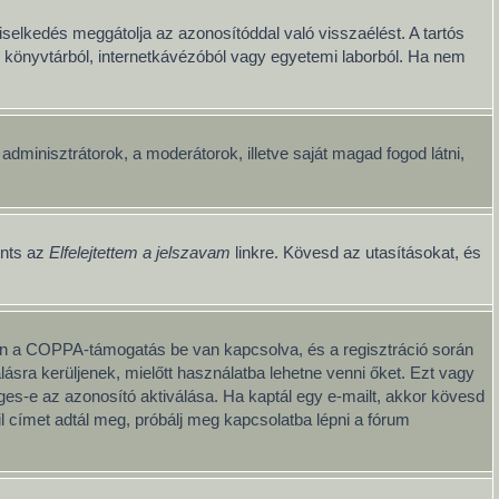
iselkedés meggátolja az azonosítóddal való visszaélést. A tartós
ul könyvtárból, internetkávézóból vagy egyetemi laborból. Ha nem
z adminisztrátorok, a moderátorok, illetve saját magad fogod látni,
ints az
Elfelejtettem a jelszavam
linkre. Kövesd az utasításokat, és
iben a COPPA-támogatás be van kapcsolva, és a regisztráció során
ásra kerüljenek, mielőtt használatba lehetne venni őket. Ezt vagy
éges-e az azonosító aktiválása. Ha kaptál egy e-mailt, akkor kövesd
l címet adtál meg, próbálj meg kapcsolatba lépni a fórum