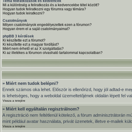
Téma feliratkozások és kedvencek
Mi a különbség a feliratkozás és a kedvencekbe tétel között?
Hogyan tudok feliratkozni egy fórumra vagy témára?
Hogyan tudok leiratkozni?
Csatolmányok
Milyen csatolmányok engedélyezettek ezen a fórumon?
Hogyan érem el a saját csatolmányaimat?
phpBB 3 kérdések
Ki készítette ezt a fórumot?
Ki készítette ezt a magyar fordítást?
Miért nem érhető el az X szolgáltatás?
Ki az illetékes a fórumon olvasható tartalommal kapcsolatban?
» Miért nem tudok belépni?
Ennek számos oka lehet. Először is ellenőrizd, hogy jól adtad-e meg
is lehetséges, hogy a weboldal üzemeltetőjének oldalán lépett fel va
Vissza a tetejére
» Miért kell egyáltalán regisztrálnom?
A regisztráció nem feltétlenül kötelező, a fórum adminisztrátorán 
mint például avatar használata, privát üzenetek, illetve e-mailek k
Vissza a tetejére