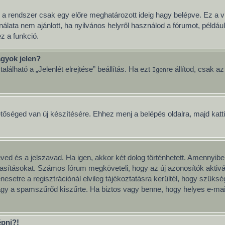
 a rendszer csak egy előre meghatározott ideig hagy belépve. Ez a v
nálata nem ajánlott, ha nyilvános helyről használod a fórumot, példá
z a funkció.
gyok jelen?
lálható a „Jelenlét elrejtése” beállítás. Ha ezt
re állítod, csak a
Igen
etőséged van új készítésére. Ehhez menj a belépés oldalra, majd katt
neved és a jelszavad. Ha igen, akkor két dolog történhetett. Amenny
tasításokat. Számos fórum megköveteli, hogy az új azonosítók aktivál
esetre a regisztrációnál elvileg tájékoztatásra kerültél, hogy szüks
vagy a spamszűrőd kiszűrte. Ha biztos vagy benne, hogy helyes e-mai
épni?!