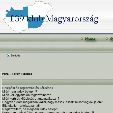
Belépés
Portál
»
Fórum kezdőlap
Belépési és regisztrációs kérdések
Miért nem tudok belépni?
Miért kell egyáltalán regisztrálnom?
Miért kerülök kiléptetésre automatikusan?
Hogyan tudom megakadályozni, hogy mások lássák, mikor vagyok jelen?
Elfelejtettem a jelszavamat!
Regisztráltam, de mégsem tudok belépni
Korábban regisztráltam magam, azonban már nem tudok belépni?!