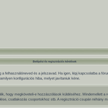
Belépési és regisztrációs kérdések
 a felhasználóneved és a jelszavad. Ha igen, lépj kapcsolatba a fórum
lamilyen konfigurációs hiba, melyet javítaniuk kéne.
múlik, hogy megköveteli-e hozzászólások küldéséhez. Mindemellett a r
üldése, csatlakozás csoportokhoz stb. A regisztráció csupán néhány má