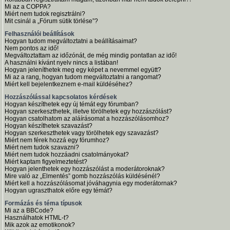
Mi az a COPPA?
Miért nem tudok regisztrálni?
Mit csinál a „Fórum sütik törlése”?
Felhasználói beállítások
Hogyan tudom megváltoztatni a beállításaimat?
Nem pontos az idő!
Megváltoztattam az időzónát, de még mindig pontatlan az idő!
A használni kívánt nyelv nincs a listában!
Hogyan jeleníthetek meg egy képet a nevemmel együtt?
Mi az a rang, hogyan tudom megváltoztatni a rangomat?
Miért kell bejelentkeznem e-mail küldéséhez?
Hozzászólással kapcsolatos kérdések
Hogyan készíthetek egy új témát egy fórumban?
Hogyan szerkeszthetek, illetve törölhetek egy hozzászólást?
Hogyan csatolhatom az aláírásomat a hozzászólásomhoz?
Hogyan készíthetek szavazást?
Hogyan szerkeszthetek vagy törölhetek egy szavazást?
Miért nem férek hozzá egy fórumhoz?
Miért nem tudok szavazni?
Miért nem tudok hozzáadni csatolmányokat?
Miért kaptam figyelmeztetést?
Hogyan jelenthetek egy hozzászólást a moderátoroknak?
Mire való az „Elmentés” gomb hozzászólás küldésénél?
Miért kell a hozzászólásomat jóváhagynia egy moderátornak?
Hogyan ugraszthatok előre egy témát?
Formázás és téma típusok
Mi az a BBCode?
Használhatok HTML-t?
Mik azok az emotikonok?