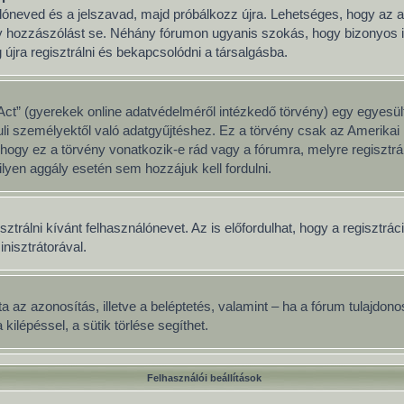
nálóneved és a jelszavad, majd próbálkozz újra. Lehetséges, hogy az ad
y hozzászólást se. Néhány fórumon ugyanis szokás, hogy bizonyos idő
jra regisztrálni és bekapcsolódni a társalgásba.
ct” (gyerekek online adatvédelméről intézkedő törvény) egy egyesült
uli személyektől való adatgyűjtéshez. Ez a törvény csak az Amerik
y ez a törvény vonatkozik-e rád vagy a fórumra, melyre regisztrálsz
lyen aggály esetén sem hozzájuk kell fordulni.
sztrálni kívánt felhasználónevet. Az is előfordulhat, hogy a regisztrá
inisztrátorával.
adata az azonosítás, illetve a beléptetés, valamint – ha a fórum tulajd
ilépéssel, a sütik törlése segíthet.
Felhasználói beállítások