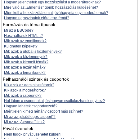
Hogyan jelenthetek egy hozzászólást a moderátoroknak?
Mire való az „Elmentés” gomb hozzászólás küldésénél?
Miért kell a hozzászólásomat jóváhagynia egy moderátornak?
Hogyan ugraszthatok előre egy témát?
Formázás és téma típusok
Mi az a BBCode?
Használhatok HTML-t?
Mik azok az emotikonok?
Küldhetek képeket?
Mik azok a globális közlemények?
Mik azok a közlemények?
Mik azok a kiemelt témák?
Mik azok a lezárt témák?
Mik azok a téma ikonok?
Felhasználói szintek és csoportok
Kik azok az adminisztrátorok?
Kik azok a moderátorok?
Mik azok a csoportok?
Hol látom a csoportokat, és hogyan csatlakozhatok egyhez?
Hogyan lehetek csoportvezető?
Miért jelenik meg néhány csoport más színnel?
Mi az az „elsődleges csoport”?
Mi az az „A csapat” link?
Privát üzenetek
Nem tudok privát üzenetet küldeni!