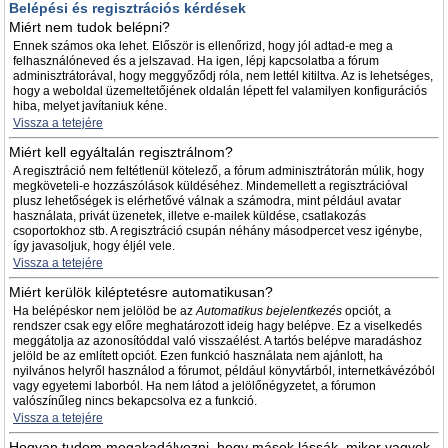
Belépési és regisztrációs kérdések
Miért nem tudok belépni?
Ennek számos oka lehet. Először is ellenőrizd, hogy jól adtad-e meg a
felhasználóneved és a jelszavad. Ha igen, lépj kapcsolatba a fórum
adminisztrátorával, hogy meggyőződj róla, nem lettél kitiltva. Az is lehetséges,
hogy a weboldal üzemeltetőjének oldalán lépett fel valamilyen konfigurációs
hiba, melyet javítaniuk kéne.
Vissza a tetejére
Miért kell egyáltalán regisztrálnom?
A regisztráció nem feltétlenül kötelező, a fórum adminisztrátorán múlik, hogy
megköveteli-e hozzászólások küldéséhez. Mindemellett a regisztrációval
plusz lehetőségek is elérhetővé válnak a számodra, mint például avatar
használata, privát üzenetek, illetve e-mailek küldése, csatlakozás
csoportokhoz stb. A regisztráció csupán néhány másodpercet vesz igénybe,
így javasoljuk, hogy éljél vele.
Vissza a tetejére
Miért kerülök kiléptetésre automatikusan?
Ha belépéskor nem jelölöd be az
Automatikus bejelentkezés
opciót, a
rendszer csak egy előre meghatározott ideig hagy belépve. Ez a viselkedés
meggátolja az azonosítóddal való visszaélést. A tartós belépve maradáshoz
jelöld be az említett opciót. Ezen funkció használata nem ajánlott, ha
nyilvános helyről használod a fórumot, például könyvtárból, internetkávézóból
vagy egyetemi laborból. Ha nem látod a jelölőnégyzetet, a fórumon
valószínűleg nincs bekapcsolva ez a funkció.
Vissza a tetejére
Hogyan tudom megakadályozni, hogy mások lássák, mikor vagyok