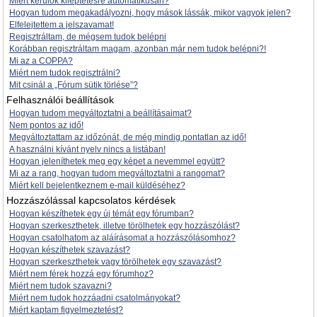
Miért kerülök kiléptetésre automatikusan?
Hogyan tudom megakadályozni, hogy mások lássák, mikor vagyok jelen?
Elfelejtettem a jelszavamat!
Regisztráltam, de mégsem tudok belépni
Korábban regisztráltam magam, azonban már nem tudok belépni?!
Mi az a COPPA?
Miért nem tudok regisztrálni?
Mit csinál a „Fórum sütik törlése”?
Felhasználói beállítások
Hogyan tudom megváltoztatni a beállításaimat?
Nem pontos az idő!
Megváltoztattam az időzónát, de még mindig pontatlan az idő!
A használni kívánt nyelv nincs a listában!
Hogyan jeleníthetek meg egy képet a nevemmel együtt?
Mi az a rang, hogyan tudom megváltoztatni a rangomat?
Miért kell bejelentkeznem e-mail küldéséhez?
Hozzászólással kapcsolatos kérdések
Hogyan készíthetek egy új témát egy fórumban?
Hogyan szerkeszthetek, illetve törölhetek egy hozzászólást?
Hogyan csatolhatom az aláírásomat a hozzászólásomhoz?
Hogyan készíthetek szavazást?
Hogyan szerkeszthetek vagy törölhetek egy szavazást?
Miért nem férek hozzá egy fórumhoz?
Miért nem tudok szavazni?
Miért nem tudok hozzáadni csatolmányokat?
Miért kaptam figyelmeztetést?