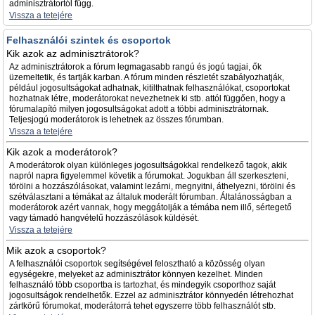
adminisztrátortól függ.
Vissza a tetejére
Felhasználói szintek és csoportok
Kik azok az adminisztrátorok?
Az adminisztrátorok a fórum legmagasabb rangú és jogú tagjai, ők
üzemeltetik, és tartják karban. A fórum minden részletét szabályozhatják,
például jogosultságokat adhatnak, kitilthatnak felhasználókat, csoportokat
hozhatnak létre, moderátorokat nevezhetnek ki stb. attól függően, hogy a
fórumalapító milyen jogosultságokat adott a többi adminisztrátornak.
Teljesjogú moderátorok is lehetnek az összes fórumban.
Vissza a tetejére
Kik azok a moderátorok?
A moderátorok olyan különleges jogosultságokkal rendelkező tagok, akik
napról napra figyelemmel követik a fórumokat. Jogukban áll szerkeszteni,
törölni a hozzászólásokat, valamint lezárni, megnyitni, áthelyezni, törölni és
szétválasztani a témákat az általuk moderált fórumban. Általánosságban a
moderátorok azért vannak, hogy meggátolják a témába nem illő, sértegető
vagy támadó hangvételű hozzászólások küldését.
Vissza a tetejére
Mik azok a csoportok?
A felhasználói csoportok segítségével felosztható a közösség olyan
egységekre, melyeket az adminisztrátor könnyen kezelhet. Minden
felhasználó több csoportba is tartozhat, és mindegyik csoporthoz saját
jogosultságok rendelhetők. Ezzel az adminisztrátor könnyedén létrehozhat
zártkörű fórumokat, moderátorrá tehet egyszerre több felhasználót stb.