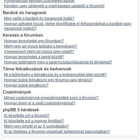
Folyamatosan kéretlen üzeneteket kapok!
Kéretlen vagy sértegető e-mailt kaptam valakitől a fórumról!
Barátok és haragosok
Mire valók a barátok és haragosok listák?
Hogyan adhatok hozzá, illetve távolíthatok el felhasználókat a barátok vagy
haragosok listáról?
Keresés a fórumban
Hogyan kereshetek egy fórumban?
Miért nem ad vissza találatot a keresésem?
A keresésem miért ad vissza üres oldalt!?
Hogyan kereshetek a tagok között?
Hogyan találhatom meg a saját hozzászólásaimat és témáimat?
Téma feliratkozások és kedvencek
Mi a különbség a feliratkozás és a kedvencekbe tétel között?
Hogyan tudok feliratkozni egy fórumra vagy témára?
Hogyan tudok leiratkozni?
Csatolmányok
Milyen csatolmányok engedélyezettek ezen a fórumon?
Hogyan érem el a saját csatolmányaimat?
phpBB 3 kérdések
Ki készítette ezt a fórumot?
Ki készítette ezt a magyar fordítást?
Miért nem érhető el az X szolgáltatás?
Ki az illetékes a fórumon olvasható tartalommal kapcsolatban?