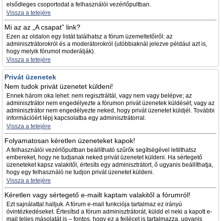
elsődleges csoportodat a felhasználói vezérlőpultban.
Vissza a tetejére
Mi az az „A csapat” link?
Ezen az oldalon egy listát találhatsz a fórum üzemeltetőiről: az
adminisztrátorokról és a moderátorokról (utóbbiaknál jelezve például azt is,
hogy melyik fórumot moderálják).
Vissza a tetejére
Privát üzenetek
Nem tudok privát üzenetet küldeni!
Ennek három oka lehet: nem regisztráltál, vagy nem vagy belépve; az
adminisztrátor nem engedélyezte a fórumon privát üzenetek küldését; vagy az
adminisztrátor nem engedélyezte neked, hogy privát üzenetet küldjél. További
információért lépj kapcsolatba egy adminisztrátorral.
Vissza a tetejére
Folyamatosan kéretlen üzeneteket kapok!
A felhasználói vezérlőpultban beállítható szűrők segítségével letilthatsz
embereket, hogy ne tudjanak neked privát üzenetet küldeni. Ha sértegető
üzeneteket kapsz valakitől, értesíts egy adminisztrátort, ő ugyanis beállíthatja,
hogy egy felhasználó ne tudjon privát üzenetet küldeni.
Vissza a tetejére
Kéretlen vagy sértegető e-mailt kaptam valakitől a fórumról!
Ezt sajnálattal halljuk. A fórum e-mail funkciója tartalmaz ez irányú
óvintézkedéseket. Értesítsd a fórum adminisztrátorát, küldd el neki a kapott e-
mail teljes másolatát is – fontos, hogy ez a fejlécet is tartalmazza, ugyanis