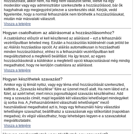
hozzászólást, akkor nem, ha még nem válaszolt senki, illetve ha egy
moderátor vagy egy adminisztrátor szerkesztette a hozzászólásod, bár ők
hagyhatnak egy megjegyzést jelezve a szerkesztés okát. Kérjük, vedd
figyelembe, hogy a normál felhasználók nem törölhetik a hozzászólásukat,
miután már másvalaki válaszolt.
Vissza a tetejére
Hogyan csatolhatom az aláírásomat a hozzászólásomhoz?
A csatoláshoz először el kell készítened az aláírásod – ezt a felhasználói
vezérlőpultban teheted meg. Ezután a hozzászólás küldésénél csak jelöld be
az
Aláírás hozzáadása
opciót. Az aláírás automatikusan is hozzáadható
minden hozzászóláshoz, ehhez is a felhasználói vezérlőpultban kell
megváltoztatnod a megfelelő beállítást. Ha így teszel, az egyes
hozzászólásoknál a küldéskor a megfelelő opció kikapcsolásával még mindig
megadhatod, hogy ne kerüljön csatolásra az aláírásod.
Vissza a tetejére
Hogyan készíthetek szavazást?
Amikor egy új témát nyitsz, vagy egy téma első hozzászólását szerkeszted,
kattints a „Szavazás készítése” fülre az üzenet mező alatt. Ha nem látod ezt a
fület, az azért lehet, mert nincs jogosultságod szavazás készítéséhez. Add
meg a szavazás címét, majd legalább két választási lehetőséget mindegyiket
új sorba írva. A „Felhasználónként válaszható lehetőségek” mező
használatával megadhatod azt is, hogy egy felhasználó hány választási
lehetőségre szavazhat; beállíthatsz a szavazásnak egy időkorlátot (napokban
megadva); és végül választhatsz, hogy lehetséges legyen-e a szavazatokat
megváltoztatatni.
Vissza a tetejére