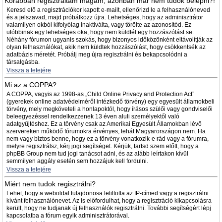
Korábban regisztráltam magam, azonban már nem tudok belépni?!
Keresd elő a regisztrációkor kapott e-mailt, ellenőrizd le a felhasználóneved
és a jelszavad, majd próbálkozz újra. Lehetséges, hogy az adminisztrátor
valamilyen okból kifolyólag inaktiválta, vagy törölte az azonosítód. Ez
utóbbinak egy lehetséges oka, hogy nem küldtél egy hozzászólást se.
Néhány fórumon ugyanis szokás, hogy bizonyos időközönként eltávolítják az
olyan felhasználókat, akik nem küldtek hozzászólást, hogy csökkentsék az
adatbázis méretét. Próbálj meg újra regisztrálni és bekapcsolódni a
társalgásba.
Vissza a tetejére
Mi az a COPPA?
A COPPA, vagyis az 1998-as „Child Online Privacy and Protection Act”
(gyerekek online adatvédelméről intézkedő törvény) egy egyesült államokbeli
törvény, mely megköveteli a honlapoktól, hogy írásos szülői vagy gondviselői
beleegyezéssel rendelkezzenek 13 éven aluli személyektől való
adatgyűjtéshez. Ez a törvény csak az Amerikai Egyesült Államokban lévő
szervereken működő fórumokra érvényes, tehát Magyarországon nem. Ha
nem vagy biztos benne, hogy ez a törvény vonatkozik-e rád vagy a fórumra,
melyre regisztrálsz, kérj jogi segítséget. Kérjük, tartsd szem előtt, hogy a
phpBB Group nem tud jogi tanácsot adni, és az alább leírtakon kívül
semmilyen aggály esetén sem hozzájuk kell fordulni.
Vissza a tetejére
Miért nem tudok regisztrálni?
Lehet, hogy a weboldal tulajdonosa letiltotta az IP-címed vagy a regisztrálni
kívánt felhasználónevet. Az is előfordulhat, hogy a regisztráció kikapcsolásra
került, hogy ne tudjanak új felhasználók regisztrálni. További segítségért lépj
kapcsolatba a fórum egyik adminisztrátorával.