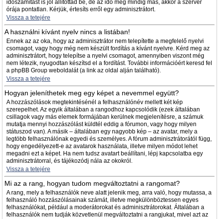
időszámítást is jól állítottad be, de az idő még mindig más, akkor a szerver
órája pontatlan. Kérjük, értesíts erről egy adminisztrátort.
Vissza a tetejére
A használni kívánt nyelv nincs a listában!
Ennek az az oka, hogy az adminisztrátor nem telepítette a megfelelő nyelvi
csomagot, vagy hogy még nem készült fordítás a kívánt nyelvre. Kérd meg az
adminisztrátort, hogy telepítse a nyelvi csomagot, amennyiben viszont még
nem létezik, nyugodtan készítsd el a fordítást. További információért keresd fel
a phpBB Group weboldalát (a link az oldal alján található).
Vissza a tetejére
Hogyan jeleníthetek meg egy képet a nevemmel együtt?
A hozzászólások megtekintésénél a felhasználónév mellett két kép
szerepelhet. Az egyik általában a rangodhoz kapcsolódik (ezek általában
csillagok vagy más elemek formájában kerülnek megjelenítésre, a számuk
mutatja mennyi hozzászólást küldtél eddig a fórumon, vagy hogy milyen
státuszod van). A másik – általában egy nagyobb kép – az avatar, mely a
legtöbb felhasználónak egyedi és személyes. A fórum adminisztrátorától függ,
hogy engedélyezett-e az avatarok használata, illetve milyen módot lehet
megadni ezt a képet. Ha nem tudsz avatart beállítani, lépj kapcsolatba egy
adminisztrátorral, és tájékozódj nála az okokról.
Vissza a tetejére
Mi az a rang, hogyan tudom megváltoztatni a rangomat?
A rang, mely a felhasználók neve alatt jelenik meg, arra való, hogy mutassa, a
felhasználó hozzászólásainak számát, illetve megkülönböztessen egyes
felhasználókat, például a moderátorokat és adminisztrátorokat. Általában a
felhasználók nem tudják közvetlenül megváltoztatni a rangjukat, mivel azt az