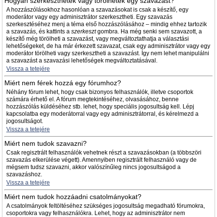
Hogyan szerkeszthetek vagy törölhetek egy szavazást?
A hozzászólásokhoz hasonlóan a szavazásokat is csak a készítő, egy
moderátor vagy egy adminisztrátor szerkesztheti. Egy szavazás
szerkesztéséhez menj a téma első hozzászólásához – mindig ehhez tartozik
a szavazás, és kattints a
szerkeszt
gombra. Ha még senki sem szavazott, a
készítő még törölheti a szavazást, vagy megváltoztathatja a választási
lehetőségeket, de ha már érkezett szavazat, csak egy adminisztrátor vagy egy
moderátor törölheti vagy szerkesztheti a szavazást. Így nem lehet manipulálni
a szavazást a szavazási lehetőségek megváltoztatásával.
Vissza a tetejére
Miért nem férek hozzá egy fórumhoz?
Néhány fórum lehet, hogy csak bizonyos felhasználók, illetve csoportok
számára érhető el. A fórum megtekintéséhez, olvasásához, benne
hozzászólás küldéséhez stb. lehet, hogy speciális jogosultság kell. Lépj
kapcsolatba egy moderátorral vagy egy adminisztrátorral, és kérelmezd a
jogosultságot.
Vissza a tetejére
Miért nem tudok szavazni?
Csak regisztrált felhasználók vehetnek részt a szavazásokban (a többszöri
szavazás elkerülése végett). Amennyiben regisztrált felhasználó vagy de
mégsem tudsz szavazni, akkor valószínűleg nincs jogosultságod a
szavazáshoz.
Vissza a tetejére
Miért nem tudok hozzáadni csatolmányokat?
A csatolmányok feltöltéséhez szükséges jogosultság megadható fórumokra,
csoportokra vagy felhasználókra. Lehet, hogy az adminisztrátor nem