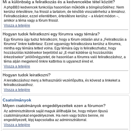
Mi a különbség a feliratkozás és a kedvencekbe tétel között?
A phpBB3 kedvencek funkciója hasonlóan működik a böngésződéhez. Nem
kerülsz értesítésre, ha frissül a tartalom, de később visszatérhetsz a témához.
Feliratkozáskor, ezzel ellentétben, értesítésre kerülsz – a kívánt módon –,
amikor a téma vagy a fórum frissül.
Vissza a tetejére
Hogyan tudok feliratkozni egy fórumra vagy témára?
Egy fórumra úgy tudsz feliratkozni, hogy a fórum oldalán alul a „Feliratkozás a
fórumra” linkre kattintasz. Ezzel ugyanúgy feliratkozásra kerülsz a fórumra,
mintha egy témára tetted volna. Egy témára úgy is feliratkozhatsz, hogy
hozzászólás küldésekor bejelölöd az „E-mail küldése új hozzászólás
érkezésekor” jelölőnégyzetet, de hasonlóan a fórumra való feliratkozáshoz, a
téma alján megjelenő linkre kattintva is ugyanezt éred el.
Vissza a tetejére
Hogyan tudok leiratkozni?
A leiratkozáshoz menj a felhasználói vezérlőpultra, és kövesd a linkeket a
feliratkozásaidhoz.
Vissza a tetejére
Csatolmányok
Milyen csatolmányok engedélyezettek ezen a fórumon?
Az adminisztrátorok saját maguk állíthatják be, hogy milyen típusú
csatolmányokat engedélyeznek. Ha nem vagy biztos benne, mi
engedélyezett, lépj kapcsolatba az adminisztrátorral.
Vissza a tetejére