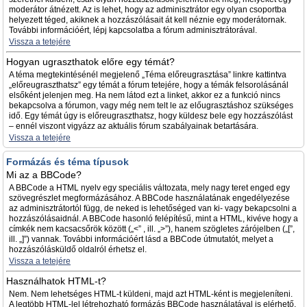
moderátor átnézett. Az is lehet, hogy az adminisztrátor egy olyan csoportba
helyezett téged, akiknek a hozzászólásait át kell néznie egy moderátornak.
További információért, lépj kapcsolatba a fórum adminisztrátorával.
Vissza a tetejére
Hogyan ugraszthatok előre egy témát?
A téma megtekintésénél megjelenő „Téma előreugrasztása” linkre kattintva
„előreugraszthatsz” egy témát a fórum tetejére, hogy a témák felsorolásánál
elsőként jelenjen meg. Ha nem látod ezt a linket, akkor ez a funkció nincs
bekapcsolva a fórumon, vagy még nem telt le az előugrasztáshoz szükséges
idő. Egy témát úgy is előreugraszthatsz, hogy küldesz bele egy hozzászólást
– ennél viszont vigyázz az aktuális fórum szabályainak betartására.
Vissza a tetejére
Formázás és téma típusok
Mi az a BBCode?
A BBCode a HTML nyelv egy speciális változata, mely nagy teret enged egy
szövegrészlet megformázásához. A BBCode használatának engedélyezése
az adminisztrátortól függ, de neked is lehetőséged van ki- vagy bekapcsolni a
hozzászólásaidnál. A BBCode hasonló felépítésű, mint a HTML, kivéve hogy a
címkék nem kacsacsőrök között („<” , ill. „>”), hanem szögletes zárójelben („[”,
ill. „]”) vannak. További információért lásd a BBCode útmutatót, melyet a
hozzászólásküldő oldalról érhetsz el.
Vissza a tetejére
Használhatok HTML-t?
Nem. Nem lehetséges HTML-t küldeni, majd azt HTML-ként is megjeleníteni.
A legtöbb HTML-lel létrehozható formázás BBCode használatával is elérhető.