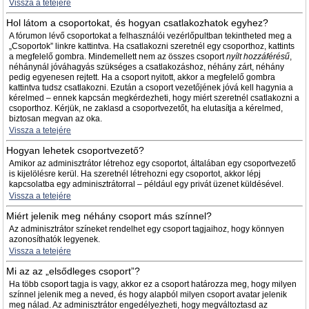
Vissza a tetejére
Hol látom a csoportokat, és hogyan csatlakozhatok egyhez?
A fórumon lévő csoportokat a felhasználói vezérlőpultban tekintheted meg a
„Csoportok” linkre kattintva. Ha csatlakozni szeretnél egy csoporthoz, kattints
a megfelelő gombra. Mindemellett nem az összes csoport
nyílt hozzáférésű
,
néhánynál jóváhagyás szükséges a csatlakozáshoz, néhány zárt, néhány
pedig egyenesen rejtett. Ha a csoport nyitott, akkor a megfelelő gombra
kattintva tudsz csatlakozni. Ezután a csoport vezetőjének jóvá kell hagynia a
kérelmed – ennek kapcsán megkérdezheti, hogy miért szeretnél csatlakozni a
csoporthoz. Kérjük, ne zaklasd a csoportvezetőt, ha elutasítja a kérelmed,
biztosan megvan az oka.
Vissza a tetejére
Hogyan lehetek csoportvezető?
Amikor az adminisztrátor létrehoz egy csoportot, általában egy csoportvezető
is kijelölésre kerül. Ha szeretnél létrehozni egy csoportot, akkor lépj
kapcsolatba egy adminisztrátorral – például egy privát üzenet küldésével.
Vissza a tetejére
Miért jelenik meg néhány csoport más színnel?
Az adminisztrátor színeket rendelhet egy csoport tagjaihoz, hogy könnyen
azonosíthatók legyenek.
Vissza a tetejére
Mi az az „elsődleges csoport”?
Ha több csoport tagja is vagy, akkor ez a csoport határozza meg, hogy milyen
színnel jelenik meg a neved, és hogy alapból milyen csoport avatar jelenik
meg nálad. Az adminisztrátor engedélyezheti, hogy megváltoztasd az