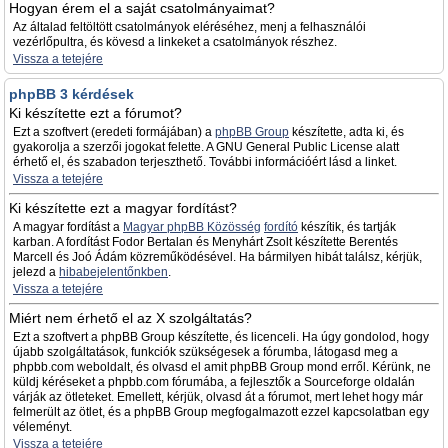
Hogyan érem el a saját csatolmányaimat?
Az általad feltöltött csatolmányok eléréséhez, menj a felhasználói
vezérlőpultra, és kövesd a linkeket a csatolmányok részhez.
Vissza a tetejére
phpBB 3 kérdések
Ki készítette ezt a fórumot?
Ezt a szoftvert (eredeti formájában) a
phpBB Group
készítette, adta ki, és
gyakorolja a szerzői jogokat felette. A GNU General Public License alatt
érhető el, és szabadon terjeszthető. További információért lásd a linket.
Vissza a tetejére
Ki készítette ezt a magyar fordítást?
A magyar fordítást a
Magyar phpBB Közösség
fordító
készítik, és tartják
karban. A fordítást Fodor Bertalan és Menyhárt Zsolt készítette Berentés
Marcell és Joó Ádám közreműködésével. Ha bármilyen hibát találsz, kérjük,
jelezd a
hibabejelentőnkben
.
Vissza a tetejére
Miért nem érhető el az X szolgáltatás?
Ezt a szoftvert a phpBB Group készítette, és licenceli. Ha úgy gondolod, hogy
újabb szolgáltatások, funkciók szükségesek a fórumba, látogasd meg a
phpbb.com weboldalt, és olvasd el amit phpBB Group mond erről. Kérünk, ne
küldj kéréseket a phpbb.com fórumába, a fejlesztők a Sourceforge oldalán
várják az ötleteket. Emellett, kérjük, olvasd át a fórumot, mert lehet hogy már
felmerült az ötlet, és a phpBB Group megfogalmazott ezzel kapcsolatban egy
véleményt.
Vissza a tetejére