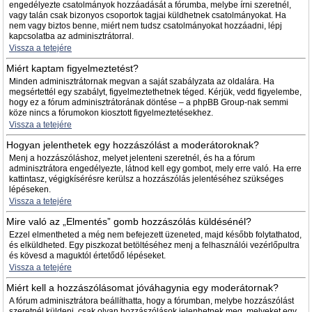
engedélyezte csatolmányok hozzáadását a fórumba, melybe írni szeretnél,
vagy talán csak bizonyos csoportok tagjai küldhetnek csatolmányokat. Ha
nem vagy biztos benne, miért nem tudsz csatolmányokat hozzáadni, lépj
kapcsolatba az adminisztrátorral.
Vissza a tetejére
Miért kaptam figyelmeztetést?
Minden adminisztrátornak megvan a saját szabályzata az oldalára. Ha
megsértettél egy szabályt, figyelmeztethetnek téged. Kérjük, vedd figyelembe,
hogy ez a fórum adminisztrátorának döntése – a phpBB Group-nak semmi
köze nincs a fórumokon kiosztott figyelmeztetésekhez.
Vissza a tetejére
Hogyan jelenthetek egy hozzászólást a moderátoroknak?
Menj a hozzászóláshoz, melyet jelenteni szeretnél, és ha a fórum
adminisztrátora engedélyezte, látnod kell egy gombot, mely erre való. Ha erre
kattintasz, végigkísérésre kerülsz a hozzászólás jelentéséhez szükséges
lépéseken.
Vissza a tetejére
Mire való az „Elmentés” gomb hozzászólás küldésénél?
Ezzel elmentheted a még nem befejezett üzeneted, majd később folytathatod,
és elküldheted. Egy piszkozat betöltéséhez menj a felhasználói vezérlőpultra
és kövesd a maguktól értetődő lépéseket.
Vissza a tetejére
Miért kell a hozzászólásomat jóváhagynia egy moderátornak?
A fórum adminisztrátora beállíthatta, hogy a fórumban, melybe hozzászólást
szeretnél küldeni, csak olyan hozzászólások jelenhetnek meg, melyeket egy