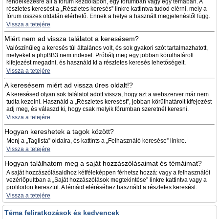
rendelkezésre áll a fórum kezdőlapon, egy fórumban vagy egy témában. A
részletes keresést a „Részletes keresés” linkre kattintva tudod elérni, mely a
fórum összes oldalán elérhető. Ennek a helye a használt megjelenéstől függ.
Vissza a tetejére
Miért nem ad vissza találatot a keresésem?
Valószínűleg a keresés túl általános volt, és sok gyakori szót tartalmazhatott,
melyeket a phpBB3 nem indexel. Próbálj meg egy jobban körülhatárolt
kifejezést megadni, és használd ki a részletes keresés lehetőségeit.
Vissza a tetejére
A keresésem miért ad vissza üres oldalt!?
A keresésed olyan sok találatot adott vissza, hogy azt a webszerver már nem
tudta kezelni. Használd a „Részletes keresést”, jobban körülhatárolt kifejezést
adj meg, és válaszd ki, hogy csak melyik fórumban szeretnél keresni.
Vissza a tetejére
Hogyan kereshetek a tagok között?
Menj a „Taglista” oldalra, és kattints a „Felhasználó keresése” linkre.
Vissza a tetejére
Hogyan találhatom meg a saját hozzászólásaimat és témáimat?
A saját hozzászólásaidhoz kétféleképpen férhetsz hozzá: vagy a felhasználói
vezérlőpultban a „Saját hozzászólások megtekintése” linkre kattintva vagy a
profilodon keresztül. A témáid eléréséhez használd a részletes keresést.
Vissza a tetejére
Téma feliratkozások és kedvencek