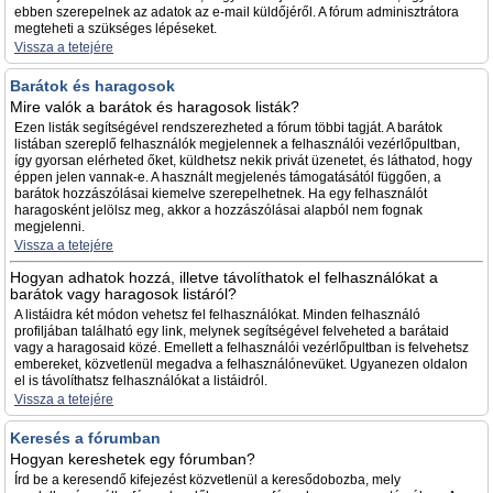
ebben szerepelnek az adatok az e-mail küldőjéről. A fórum adminisztrátora
megteheti a szükséges lépéseket.
Vissza a tetejére
Barátok és haragosok
Mire valók a barátok és haragosok listák?
Ezen listák segítségével rendszerezheted a fórum többi tagját. A barátok
listában szereplő felhasználók megjelennek a felhasználói vezérlőpultban,
így gyorsan elérheted őket, küldhetsz nekik privát üzenetet, és láthatod, hogy
éppen jelen vannak-e. A használt megjelenés támogatásától függően, a
barátok hozzászólásai kiemelve szerepelhetnek. Ha egy felhasználót
haragosként jelölsz meg, akkor a hozzászólásai alapból nem fognak
megjelenni.
Vissza a tetejére
Hogyan adhatok hozzá, illetve távolíthatok el felhasználókat a
barátok vagy haragosok listáról?
A listáidra két módon vehetsz fel felhasználókat. Minden felhasználó
profiljában található egy link, melynek segítségével felveheted a barátaid
vagy a haragosaid közé. Emellett a felhasználói vezérlőpultban is felvehetsz
embereket, közvetlenül megadva a felhasználónevüket. Ugyanezen oldalon
el is távolíthatsz felhasználókat a listáidról.
Vissza a tetejére
Keresés a fórumban
Hogyan kereshetek egy fórumban?
Írd be a keresendő kifejezést közvetlenül a keresődobozba, mely