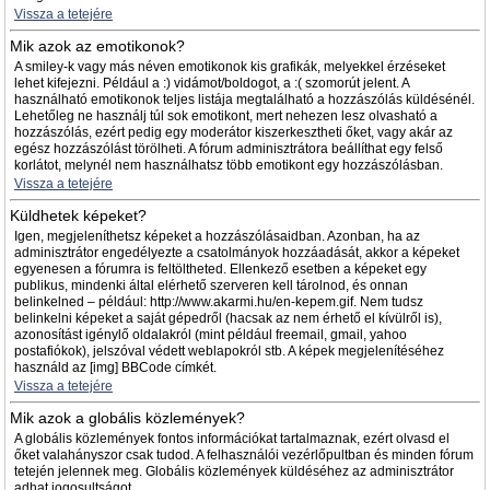
Vissza a tetejére
Mik azok az emotikonok?
A smiley-k vagy más néven emotikonok kis grafikák, melyekkel érzéseket
lehet kifejezni. Például a :) vidámot/boldogot, a :( szomorút jelent. A
használható emotikonok teljes listája megtalálható a hozzászólás küldésénél.
Lehetőleg ne használj túl sok emotikont, mert nehezen lesz olvasható a
hozzászólás, ezért pedig egy moderátor kiszerkesztheti őket, vagy akár az
egész hozzászólást törölheti. A fórum adminisztrátora beállíthat egy felső
korlátot, melynél nem használhatsz több emotikont egy hozzászólásban.
Vissza a tetejére
Küldhetek képeket?
Igen, megjeleníthetsz képeket a hozzászólásaidban. Azonban, ha az
adminisztrátor engedélyezte a csatolmányok hozzáadását, akkor a képeket
egyenesen a fórumra is feltöltheted. Ellenkező esetben a képeket egy
publikus, mindenki által elérhető szerveren kell tárolnod, és onnan
belinkelned – például: http://www.akarmi.hu/en-kepem.gif. Nem tudsz
belinkelni képeket a saját gépedről (hacsak az nem érhető el kívülről is),
azonosítást igénylő oldalakról (mint például freemail, gmail, yahoo
postafiókok), jelszóval védett weblapokról stb. A képek megjelenítéséhez
használd az [img] BBCode címkét.
Vissza a tetejére
Mik azok a globális közlemények?
A globális közlemények fontos információkat tartalmaznak, ezért olvasd el
őket valahányszor csak tudod. A felhasználói vezérlőpultban és minden fórum
tetején jelennek meg. Globális közlemények küldéséhez az adminisztrátor
adhat jogosultságot.