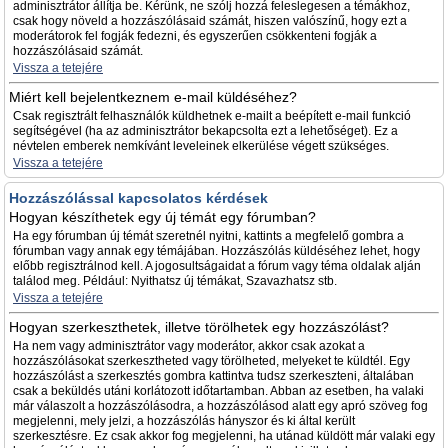
adminisztrátor állítja be. Kérünk, ne szólj hozzá feleslegesen a témákhoz,
csak hogy növeld a hozzászólásaid számát, hiszen valószínű, hogy ezt a
moderátorok fel fogják fedezni, és egyszerűen csökkenteni fogják a
hozzászólásaid számát.
Vissza a tetejére
Miért kell bejelentkeznem e-mail küldéséhez?
Csak regisztrált felhasználók küldhetnek e-mailt a beépített e-mail funkció
segítségével (ha az adminisztrátor bekapcsolta ezt a lehetőséget). Ez a
névtelen emberek nemkívánt leveleinek elkerülése végett szükséges.
Vissza a tetejére
Hozzászólással kapcsolatos kérdések
Hogyan készíthetek egy új témát egy fórumban?
Ha egy fórumban új témát szeretnél nyitni, kattints a megfelelő gombra a
fórumban vagy annak egy témájában. Hozzászólás küldéséhez lehet, hogy
előbb regisztrálnod kell. A jogosultságaidat a fórum vagy téma oldalak alján
találod meg. Például: Nyithatsz új témákat, Szavazhatsz stb.
Vissza a tetejére
Hogyan szerkeszthetek, illetve törölhetek egy hozzászólást?
Ha nem vagy adminisztrátor vagy moderátor, akkor csak azokat a
hozzászólásokat szerkesztheted vagy törölheted, melyeket te küldtél. Egy
hozzászólást a szerkesztés gombra kattintva tudsz szerkeszteni, általában
csak a beküldés utáni korlátozott időtartamban. Abban az esetben, ha valaki
már válaszolt a hozzászólásodra, a hozzászólásod alatt egy apró szöveg fog
megjelenni, mely jelzi, a hozzászólás hányszor és ki által került
szerkesztésre. Ez csak akkor fog megjelenni, ha utánad küldött már valaki egy