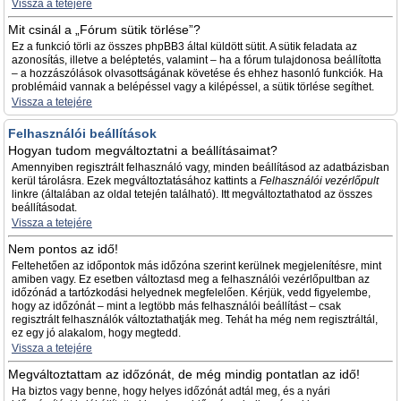
Vissza a tetejére
Mit csinál a „Fórum sütik törlése”?
Ez a funkció törli az összes phpBB3 által küldött sütit. A sütik feladata az
azonosítás, illetve a beléptetés, valamint – ha a fórum tulajdonosa beállította
– a hozzászólások olvasottságának követése és ehhez hasonló funkciók. Ha
problémáid vannak a belépéssel vagy a kilépéssel, a sütik törlése segíthet.
Vissza a tetejére
Felhasználói beállítások
Hogyan tudom megváltoztatni a beállításaimat?
Amennyiben regisztrált felhasználó vagy, minden beállításod az adatbázisban
kerül tárolásra. Ezek megváltoztatásához kattints a
Felhasználói vezérlőpult
linkre (általában az oldal tetején található). Itt megváltoztathatod az összes
beállításodat.
Vissza a tetejére
Nem pontos az idő!
Feltehetően az időpontok más időzóna szerint kerülnek megjelenítésre, mint
amiben vagy. Ez esetben változtasd meg a felhasználói vezérlőpultban az
időzónád a tartózkodási helyednek megfelelően. Kérjük, vedd figyelembe,
hogy az időzónát – mint a legtöbb más felhasználói beállítást – csak
regisztrált felhasználók változtathatják meg. Tehát ha még nem regisztráltál,
ez egy jó alakalom, hogy megtedd.
Vissza a tetejére
Megváltoztattam az időzónát, de még mindig pontatlan az idő!
Ha biztos vagy benne, hogy helyes időzónát adtál meg, és a nyári