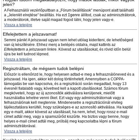
jelen?
A Felhasználói vezérlőpultban a „Fórum beállítások” menüpont alatt található
a „Jelenlét elrejtése” beállítás. Ha ezt
Igen
re állítod, csak az adminisztrátorok,
a moderátorok, illetve saját magad fogod látni, hogy jelen vagy-e.
Vissza a tetejére
Elfelejtettem a jelszavamat!
Semmi pánik! A jelszavad ugyan nem lehet utólag kideríteni, de lehetőséged
van új készítésére. Ehhez menj a belépés oldalra, majd kattints az
Elfelejtettem a jelszavam
linkre. Kövesd az utasításokat, és rövid időn belül
újra be kell tudnod lépned.
Vissza a tetejére
Regisztráltam, de mégsem tudok belépni
Először is ellenőrizd le, hogy helyesen adtad-e meg a felhasználóneved és a
jelszavad. Ha igen, akkor két dolog történhetett. Amennyiben a COPPA-
támogatás be van kapcsolva, és a regisztráció során megadtad, hogy 13
évesnél fiatalabb vagy, követned kell a kapott utasításokat. Számos fórum
megköveteli, hogy az új azonosítók aktiválásra kerüljenek, mielőtt
használatba lehetne venni őket. Ezt vagy egy adminisztrátornak vagy a
felhasználónak kell megtennie. Mindenesetre a regisztrációnál elvileg
tájékoztatásra kerültél, hogy szükséges-e az azonosító aktiválása. Ha kaptál
egy e-mailt, akkor kövesd az utasításait, ha nem, lehet, hogy rossz e-mail
címet adtál meg, vagy a spamszűrőd kiszűrte. Ha biztos vagy benne, hogy
helyes e-mail címet adtál meg, próbálj meg kapcsolatba lépni a fórum
adminisztrátorával.
Vissza a tetejére