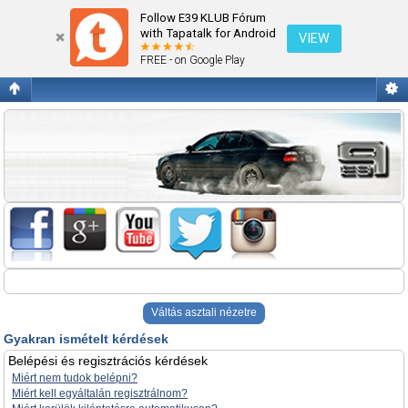
Gyakran ismételt kérdések
Follow E39 KLUB Fórum
with Tapatalk for Android
VIEW
FREE - on Google Play
Váltás asztali nézetre
Gyakran ismételt kérdések
Belépési és regisztrációs kérdések
Miért nem tudok belépni?
Miért kell egyáltalán regisztrálnom?