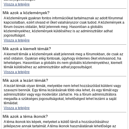
Vissza a tetejére
Mik azok a közlemények?
A közlemények gyakran fontos információkat tartalmaznak az adott fórummal
kapcsolatban, ezért olvasd el őket valahányszor csak tudod. A közlemények a
fórum összes oldalán, felül jelennek meg. Hasonlóan a globális
közleményekhez, közlemények küldéséhez is az adminisztrátor adhat
jogosultságot.
Vissza a tetejére
Mik azok a kiemelt témák?
A kiemelt témák a közlemények alatt jelennek meg a fórumokban, de csak az
első oldalon. Gyakran elég fontosak, úgyhogy érdemes őket elolvasnod, ha
lehetséges. Hasonlóan a globális és nem globális közleményekhez, kiemelt
témák küldéséhez az adminisztrátor adhat jogosultságot.
Vissza a tetejére
Mik azok a lezárt témák?
A lezárt témák olyan témák, melyekbe nem lehet hozzászólást küldeni vagy
szavazni bennük. Egy téma lezárásának több oka lehet, és egy témát egy
adminisztrátor vagy egy moderátor zárhat le. Ha a fórum adminisztrátora
megadta a szükséges jogosultságokat, lehetőséged lehet lezárni a saját
témáidat.
Vissza a tetejére
Mik azok a téma ikonok?
A téma ikonok kis képek, melyeket a küldő társít a hozzászólásához
jelképezve annak tartalmát. A téma ikonok használatának lehetősége az