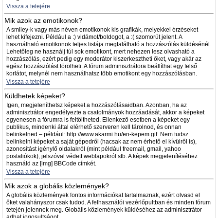
Vissza a tetejére
Mik azok az emotikonok?
A smiley-k vagy más néven emotikonok kis grafikák, melyekkel érzéseket
lehet kifejezni. Például a :) vidámot/boldogot, a :( szomorút jelent. A
használható emotikonok teljes listája megtalálható a hozzászólás küldésénél.
Lehetőleg ne használj túl sok emotikont, mert nehezen lesz olvasható a
hozzászólás, ezért pedig egy moderátor kiszerkesztheti őket, vagy akár az
egész hozzászólást törölheti. A fórum adminisztrátora beállíthat egy felső
korlátot, melynél nem használhatsz több emotikont egy hozzászólásban.
Vissza a tetejére
Küldhetek képeket?
Igen, megjeleníthetsz képeket a hozzászólásaidban. Azonban, ha az
adminisztrátor engedélyezte a csatolmányok hozzáadását, akkor a képeket
egyenesen a fórumra is feltöltheted. Ellenkező esetben a képeket egy
publikus, mindenki által elérhető szerveren kell tárolnod, és onnan
belinkelned – például: http://www.akarmi.hu/en-kepem.gif. Nem tudsz
belinkelni képeket a saját gépedről (hacsak az nem érhető el kívülről is),
azonosítást igénylő oldalakról (mint például freemail, gmail, yahoo
postafiókok), jelszóval védett weblapokról stb. A képek megjelenítéséhez
használd az [img] BBCode címkét.
Vissza a tetejére
Mik azok a globális közlemények?
A globális közlemények fontos információkat tartalmaznak, ezért olvasd el
őket valahányszor csak tudod. A felhasználói vezérlőpultban és minden fórum
tetején jelennek meg. Globális közlemények küldéséhez az adminisztrátor
adhat jogosultságot.