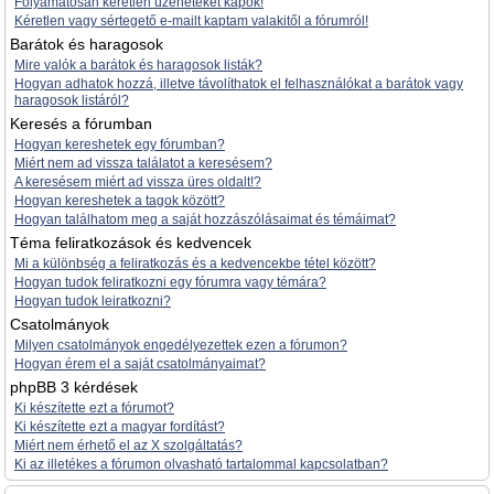
Folyamatosan kéretlen üzeneteket kapok!
Kéretlen vagy sértegető e-mailt kaptam valakitől a fórumról!
Barátok és haragosok
Mire valók a barátok és haragosok listák?
Hogyan adhatok hozzá, illetve távolíthatok el felhasználókat a barátok vagy
haragosok listáról?
Keresés a fórumban
Hogyan kereshetek egy fórumban?
Miért nem ad vissza találatot a keresésem?
A keresésem miért ad vissza üres oldalt!?
Hogyan kereshetek a tagok között?
Hogyan találhatom meg a saját hozzászólásaimat és témáimat?
Téma feliratkozások és kedvencek
Mi a különbség a feliratkozás és a kedvencekbe tétel között?
Hogyan tudok feliratkozni egy fórumra vagy témára?
Hogyan tudok leiratkozni?
Csatolmányok
Milyen csatolmányok engedélyezettek ezen a fórumon?
Hogyan érem el a saját csatolmányaimat?
phpBB 3 kérdések
Ki készítette ezt a fórumot?
Ki készítette ezt a magyar fordítást?
Miért nem érhető el az X szolgáltatás?
Ki az illetékes a fórumon olvasható tartalommal kapcsolatban?