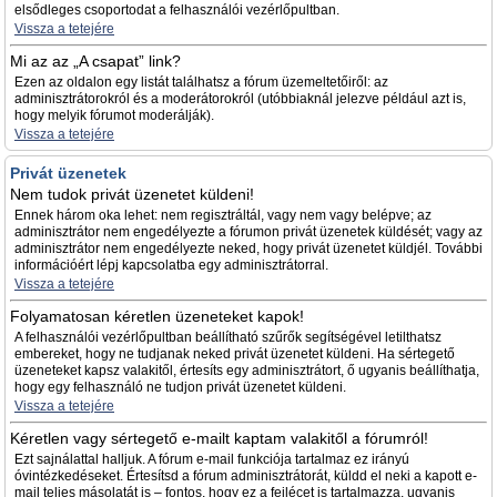
elsődleges csoportodat a felhasználói vezérlőpultban.
Vissza a tetejére
Mi az az „A csapat” link?
Ezen az oldalon egy listát találhatsz a fórum üzemeltetőiről: az
adminisztrátorokról és a moderátorokról (utóbbiaknál jelezve például azt is,
hogy melyik fórumot moderálják).
Vissza a tetejére
Privát üzenetek
Nem tudok privát üzenetet küldeni!
Ennek három oka lehet: nem regisztráltál, vagy nem vagy belépve; az
adminisztrátor nem engedélyezte a fórumon privát üzenetek küldését; vagy az
adminisztrátor nem engedélyezte neked, hogy privát üzenetet küldjél. További
információért lépj kapcsolatba egy adminisztrátorral.
Vissza a tetejére
Folyamatosan kéretlen üzeneteket kapok!
A felhasználói vezérlőpultban beállítható szűrők segítségével letilthatsz
embereket, hogy ne tudjanak neked privát üzenetet küldeni. Ha sértegető
üzeneteket kapsz valakitől, értesíts egy adminisztrátort, ő ugyanis beállíthatja,
hogy egy felhasználó ne tudjon privát üzenetet küldeni.
Vissza a tetejére
Kéretlen vagy sértegető e-mailt kaptam valakitől a fórumról!
Ezt sajnálattal halljuk. A fórum e-mail funkciója tartalmaz ez irányú
óvintézkedéseket. Értesítsd a fórum adminisztrátorát, küldd el neki a kapott e-
mail teljes másolatát is – fontos, hogy ez a fejlécet is tartalmazza, ugyanis