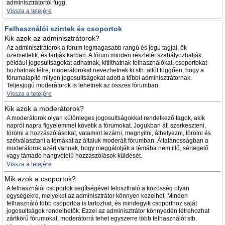
adminisztrátortól függ.
Vissza a tetejére
Felhasználói szintek és csoportok
Kik azok az adminisztrátorok?
Az adminisztrátorok a fórum legmagasabb rangú és jogú tagjai, ők
üzemeltetik, és tartják karban. A fórum minden részletét szabályozhatják,
például jogosultságokat adhatnak, kitilthatnak felhasználókat, csoportokat
hozhatnak létre, moderátorokat nevezhetnek ki stb. attól függően, hogy a
fórumalapító milyen jogosultságokat adott a többi adminisztrátornak.
Teljesjogú moderátorok is lehetnek az összes fórumban.
Vissza a tetejére
Kik azok a moderátorok?
A moderátorok olyan különleges jogosultságokkal rendelkező tagok, akik
napról napra figyelemmel követik a fórumokat. Jogukban áll szerkeszteni,
törölni a hozzászólásokat, valamint lezárni, megnyitni, áthelyezni, törölni és
szétválasztani a témákat az általuk moderált fórumban. Általánosságban a
moderátorok azért vannak, hogy meggátolják a témába nem illő, sértegető
vagy támadó hangvételű hozzászólások küldését.
Vissza a tetejére
Mik azok a csoportok?
A felhasználói csoportok segítségével felosztható a közösség olyan
egységekre, melyeket az adminisztrátor könnyen kezelhet. Minden
felhasználó több csoportba is tartozhat, és mindegyik csoporthoz saját
jogosultságok rendelhetők. Ezzel az adminisztrátor könnyedén létrehozhat
zártkörű fórumokat, moderátorrá tehet egyszerre több felhasználót stb.