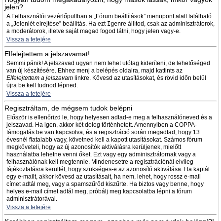
jelen?
A Felhasználói vezérlőpultban a „Fórum beállítások” menüpont alatt található
a „Jelenlét elrejtése” beállítás. Ha ezt
Igen
re állítod, csak az adminisztrátorok,
a moderátorok, illetve saját magad fogod látni, hogy jelen vagy-e.
Vissza a tetejére
Elfelejtettem a jelszavamat!
Semmi pánik! A jelszavad ugyan nem lehet utólag kideríteni, de lehetőséged
van új készítésére. Ehhez menj a belépés oldalra, majd kattints az
Elfelejtettem a jelszavam
linkre. Kövesd az utasításokat, és rövid időn belül
újra be kell tudnod lépned.
Vissza a tetejére
Regisztráltam, de mégsem tudok belépni
Először is ellenőrizd le, hogy helyesen adtad-e meg a felhasználóneved és a
jelszavad. Ha igen, akkor két dolog történhetett. Amennyiben a COPPA-
támogatás be van kapcsolva, és a regisztráció során megadtad, hogy 13
évesnél fiatalabb vagy, követned kell a kapott utasításokat. Számos fórum
megköveteli, hogy az új azonosítók aktiválásra kerüljenek, mielőtt
használatba lehetne venni őket. Ezt vagy egy adminisztrátornak vagy a
felhasználónak kell megtennie. Mindenesetre a regisztrációnál elvileg
tájékoztatásra kerültél, hogy szükséges-e az azonosító aktiválása. Ha kaptál
egy e-mailt, akkor kövesd az utasításait, ha nem, lehet, hogy rossz e-mail
címet adtál meg, vagy a spamszűrőd kiszűrte. Ha biztos vagy benne, hogy
helyes e-mail címet adtál meg, próbálj meg kapcsolatba lépni a fórum
adminisztrátorával.
Vissza a tetejére