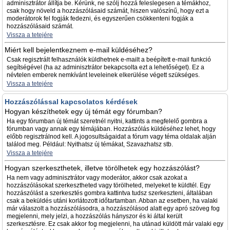
adminisztrátor állítja be. Kérünk, ne szólj hozzá feleslegesen a témákhoz,
csak hogy növeld a hozzászólásaid számát, hiszen valószínű, hogy ezt a
moderátorok fel fogják fedezni, és egyszerűen csökkenteni fogják a
hozzászólásaid számát.
Vissza a tetejére
Miért kell bejelentkeznem e-mail küldéséhez?
Csak regisztrált felhasználók küldhetnek e-mailt a beépített e-mail funkció
segítségével (ha az adminisztrátor bekapcsolta ezt a lehetőséget). Ez a
névtelen emberek nemkívánt leveleinek elkerülése végett szükséges.
Vissza a tetejére
Hozzászólással kapcsolatos kérdések
Hogyan készíthetek egy új témát egy fórumban?
Ha egy fórumban új témát szeretnél nyitni, kattints a megfelelő gombra a
fórumban vagy annak egy témájában. Hozzászólás küldéséhez lehet, hogy
előbb regisztrálnod kell. A jogosultságaidat a fórum vagy téma oldalak alján
találod meg. Például: Nyithatsz új témákat, Szavazhatsz stb.
Vissza a tetejére
Hogyan szerkeszthetek, illetve törölhetek egy hozzászólást?
Ha nem vagy adminisztrátor vagy moderátor, akkor csak azokat a
hozzászólásokat szerkesztheted vagy törölheted, melyeket te küldtél. Egy
hozzászólást a szerkesztés gombra kattintva tudsz szerkeszteni, általában
csak a beküldés utáni korlátozott időtartamban. Abban az esetben, ha valaki
már válaszolt a hozzászólásodra, a hozzászólásod alatt egy apró szöveg fog
megjelenni, mely jelzi, a hozzászólás hányszor és ki által került
szerkesztésre. Ez csak akkor fog megjelenni, ha utánad küldött már valaki egy