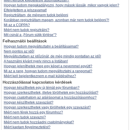
Miért kerülök kiléptetésre automatikusan?
Hogyan tudom megakadályozni, hogy mások lássák, mikor vagyok jelen?
Elfelejtettem a jelszavamat!
Regisztráltam, de mégsem tudok belépni
Korábban regisztráltam magam, azonban már nem tudok belépni?!
Mi az a COPPA?
Miért nem tudok regisztrálni?
Mit csinál a „Fórum sütik törlése”?
Felhasználói beállítások
Hogyan tudom megváltoztatni a beállításaimat?
Nem pontos az idő!
Megváltoztattam az időzónát, de még mindig pontatlan az idő!
A használni kívánt nyelv nincs a listában!
Hogyan jeleníthetek meg egy képet a nevemmel együtt?
Mi az a rang, hogyan tudom megváltoztatni a rangomat?
Miért kell bejelentkeznem e-mail küldéséhez?
Hozzászólással kapcsolatos kérdések
Hogyan készíthetek egy új témát egy fórumban?
Hogyan szerkeszthetek, illetve törölhetek egy hozzászólást?
Hogyan csatolhatom az aláírásomat a hozzászólásomhoz?
Hogyan készíthetek szavazást?
Hogyan szerkeszthetek vagy törölhetek egy szavazást?
Miért nem férek hozzá egy fórumhoz?
Miért nem tudok szavazni?
Miért nem tudok hozzáadni csatolmányokat?
Miért kaptam figyelmeztetést?