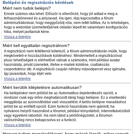
Belépési és regisztrációs kérdések
Miért nem tudok belépni?
Ennek számos oka lehet. Először is ellenőrizd, hogy jól adtad-e meg a
felhasználóneved és a jelszavad. Ha igen, lépj kapcsolatba a fórum
adminisztrátorával, hogy meggyőződj róla, nem lettél kitiltva. Az is lehetséges,
hogy a weboldal üzemeltetőjének oldalán lépett fel valamilyen konfigurációs
hiba, melyet javítaniuk kéne.
Vissza a tetejére
Miért kell egyáltalán regisztrálnom?
A regisztráció nem feltétlenül kötelező, a fórum adminisztrátorán múlik, hogy
megköveteli-e hozzászólások küldéséhez. Mindemellett a regisztrációval
plusz lehetőségek is elérhetővé válnak a számodra, mint például avatar
használata, privát üzenetek, illetve e-mailek küldése, csatlakozás
csoportokhoz stb. A regisztráció csupán néhány másodpercet vesz igénybe,
így javasoljuk, hogy éljél vele.
Vissza a tetejére
Miért kerülök kiléptetésre automatikusan?
Ha belépéskor nem jelölöd be az
Automatikus bejelentkezés
opciót, a
rendszer csak egy előre meghatározott ideig hagy belépve. Ez a viselkedés
meggátolja az azonosítóddal való visszaélést. A tartós belépve maradáshoz
jelöld be az említett opciót. Ezen funkció használata nem ajánlott, ha
nyilvános helyről használod a fórumot, például könyvtárból, internetkávézóból
vagy egyetemi laborból. Ha nem látod a jelölőnégyzetet, a fórumon
valószínűleg nincs bekapcsolva ez a funkció.
Vissza a tetejére
Hogyan tudom megakadályozni, hogy mások lássák, mikor vagyok