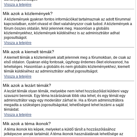
Vissza a tetejére
Mik azok a közlemények?
A közlemények gyakran fontos információkat tartalmaznak az adott fórummal
kapcsolatban, ezért olvasd el őket valahányszor csak tudod. A közlemények a
fórum összes oldalán, felül jelennek meg. Hasonlóan a globális
közleményekhez, közlemények küldéséhez is az adminisztrátor adhat
jogosultságot.
Vissza a tetejére
Mik azok a kiemelt témák?
A kiemelt témák a közlemények alatt jelennek meg a fórumokban, de csak az
első oldalon. Gyakran elég fontosak, úgyhogy érdemes őket elolvasnod, ha
lehetséges. Hasonlóan a globális és nem globális közleményekhez, kiemelt
témák küldéséhez az adminisztrátor adhat jogosultságot.
Vissza a tetejére
Mik azok a lezárt témák?
A lezárt témák olyan témák, melyekbe nem lehet hozzászólást küldeni vagy
szavazni bennük. Egy téma lezárásának több oka lehet, és egy témát egy
adminisztrátor vagy egy moderátor zárhat le. Ha a fórum adminisztrátora
megadta a szükséges jogosultságokat, lehetőséged lehet lezárni a saját
témáidat.
Vissza a tetejére
Mik azok a téma ikonok?
A téma ikonok kis képek, melyeket a küldő társít a hozzászólásához
jelképezve annak tartalmát. A téma ikonok használatának lehetősége az