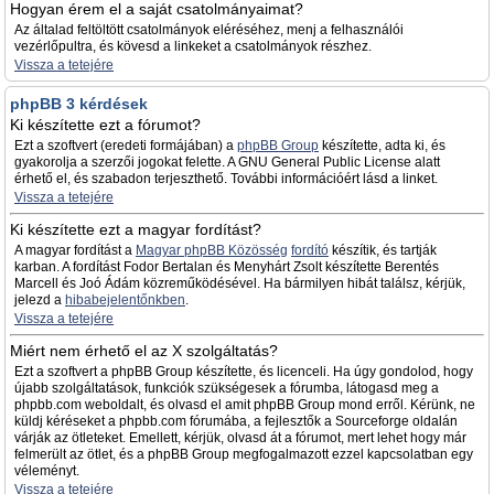
Hogyan érem el a saját csatolmányaimat?
Az általad feltöltött csatolmányok eléréséhez, menj a felhasználói
vezérlőpultra, és kövesd a linkeket a csatolmányok részhez.
Vissza a tetejére
phpBB 3 kérdések
Ki készítette ezt a fórumot?
Ezt a szoftvert (eredeti formájában) a
phpBB Group
készítette, adta ki, és
gyakorolja a szerzői jogokat felette. A GNU General Public License alatt
érhető el, és szabadon terjeszthető. További információért lásd a linket.
Vissza a tetejére
Ki készítette ezt a magyar fordítást?
A magyar fordítást a
Magyar phpBB Közösség
fordító
készítik, és tartják
karban. A fordítást Fodor Bertalan és Menyhárt Zsolt készítette Berentés
Marcell és Joó Ádám közreműködésével. Ha bármilyen hibát találsz, kérjük,
jelezd a
hibabejelentőnkben
.
Vissza a tetejére
Miért nem érhető el az X szolgáltatás?
Ezt a szoftvert a phpBB Group készítette, és licenceli. Ha úgy gondolod, hogy
újabb szolgáltatások, funkciók szükségesek a fórumba, látogasd meg a
phpbb.com weboldalt, és olvasd el amit phpBB Group mond erről. Kérünk, ne
küldj kéréseket a phpbb.com fórumába, a fejlesztők a Sourceforge oldalán
várják az ötleteket. Emellett, kérjük, olvasd át a fórumot, mert lehet hogy már
felmerült az ötlet, és a phpBB Group megfogalmazott ezzel kapcsolatban egy
véleményt.
Vissza a tetejére