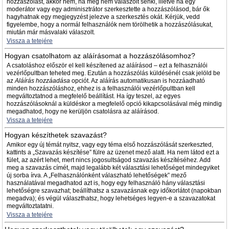
hozzászólást, akkor nem, ha még nem válaszolt senki, illetve ha egy
moderátor vagy egy adminisztrátor szerkesztette a hozzászólásod, bár ők
hagyhatnak egy megjegyzést jelezve a szerkesztés okát. Kérjük, vedd
figyelembe, hogy a normál felhasználók nem törölhetik a hozzászólásukat,
miután már másvalaki válaszolt.
Vissza a tetejére
Hogyan csatolhatom az aláírásomat a hozzászólásomhoz?
A csatoláshoz először el kell készítened az aláírásod – ezt a felhasználói
vezérlőpultban teheted meg. Ezután a hozzászólás küldésénél csak jelöld be
az
Aláírás hozzáadása
opciót. Az aláírás automatikusan is hozzáadható
minden hozzászóláshoz, ehhez is a felhasználói vezérlőpultban kell
megváltoztatnod a megfelelő beállítást. Ha így teszel, az egyes
hozzászólásoknál a küldéskor a megfelelő opció kikapcsolásával még mindig
megadhatod, hogy ne kerüljön csatolásra az aláírásod.
Vissza a tetejére
Hogyan készíthetek szavazást?
Amikor egy új témát nyitsz, vagy egy téma első hozzászólását szerkeszted,
kattints a „Szavazás készítése” fülre az üzenet mező alatt. Ha nem látod ezt a
fület, az azért lehet, mert nincs jogosultságod szavazás készítéséhez. Add
meg a szavazás címét, majd legalább két választási lehetőséget mindegyiket
új sorba írva. A „Felhasználónként válaszható lehetőségek” mező
használatával megadhatod azt is, hogy egy felhasználó hány választási
lehetőségre szavazhat; beállíthatsz a szavazásnak egy időkorlátot (napokban
megadva); és végül választhatsz, hogy lehetséges legyen-e a szavazatokat
megváltoztatatni.
Vissza a tetejére