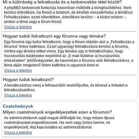
Mi a különbség a feliratkozás és a kedvencekbe tétel között?
A phpBB3 kedvencek funkciója hasonlóan működik a böngésződéhez. Nem
kerülsz értesítésre, ha frissül a tartalom, de később visszatérhetsz a témához.
Feliratkozáskor, ezzel ellentétben, értesítésre kerülsz – a kívánt módon –,
amikor a téma vagy a fórum frissül.
Vissza a tetejére
Hogyan tudok feliratkozni egy fórumra vagy témára?
Egy fórumra úgy tudsz feliratkozni, hogy a fórum oldalán alul a „Feliratkozás a
fórumra” linkre kattintasz. Ezzel ugyanúgy feliratkozásra kerülsz a fórumra,
mintha egy témára tetted volna. Egy témára úgy is feliratkozhatsz, hogy
hozzászólás küldésekor bejelölöd az „E-mail küldése új hozzászólás
érkezésekor” jelölőnégyzetet, de hasonlóan a fórumra való feliratkozáshoz, a
téma alján megjelenő linkre kattintva is ugyanezt éred el.
Vissza a tetejére
Hogyan tudok leiratkozni?
A leiratkozáshoz menj a felhasználói vezérlőpultra, és kövesd a linkeket a
feliratkozásaidhoz.
Vissza a tetejére
Csatolmányok
Milyen csatolmányok engedélyezettek ezen a fórumon?
Az adminisztrátorok saját maguk állíthatják be, hogy milyen típusú
csatolmányokat engedélyeznek. Ha nem vagy biztos benne, mi
engedélyezett, lépj kapcsolatba az adminisztrátorral.
Vissza a tetejére