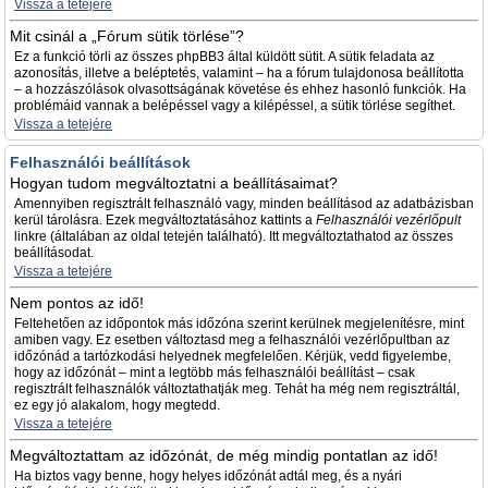
Vissza a tetejére
Mit csinál a „Fórum sütik törlése”?
Ez a funkció törli az összes phpBB3 által küldött sütit. A sütik feladata az
azonosítás, illetve a beléptetés, valamint – ha a fórum tulajdonosa beállította
– a hozzászólások olvasottságának követése és ehhez hasonló funkciók. Ha
problémáid vannak a belépéssel vagy a kilépéssel, a sütik törlése segíthet.
Vissza a tetejére
Felhasználói beállítások
Hogyan tudom megváltoztatni a beállításaimat?
Amennyiben regisztrált felhasználó vagy, minden beállításod az adatbázisban
kerül tárolásra. Ezek megváltoztatásához kattints a
Felhasználói vezérlőpult
linkre (általában az oldal tetején található). Itt megváltoztathatod az összes
beállításodat.
Vissza a tetejére
Nem pontos az idő!
Feltehetően az időpontok más időzóna szerint kerülnek megjelenítésre, mint
amiben vagy. Ez esetben változtasd meg a felhasználói vezérlőpultban az
időzónád a tartózkodási helyednek megfelelően. Kérjük, vedd figyelembe,
hogy az időzónát – mint a legtöbb más felhasználói beállítást – csak
regisztrált felhasználók változtathatják meg. Tehát ha még nem regisztráltál,
ez egy jó alakalom, hogy megtedd.
Vissza a tetejére
Megváltoztattam az időzónát, de még mindig pontatlan az idő!
Ha biztos vagy benne, hogy helyes időzónát adtál meg, és a nyári