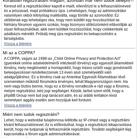
Korábban regisztráltam magam, azonban már nem tudok belépni?!
Keresd elő a regisztrációkor kapott e-mailt, ellenőrizd le a felhasználóneved
és a jelszavad, majd próbálkozz újra. Lehetséges, hogy az adminisztrátor
valamilyen okból kifolyólag inaktiválta, vagy törölte az azonosítód. Ez
utóbbinak egy lehetséges oka, hogy nem küldtél egy hozzászólást se.
Néhány fórumon ugyanis szokás, hogy bizonyos időközönként eltávolítják az
olyan felhasználókat, akik nem küldtek hozzászólást, hogy csökkentsék az
adatbázis méretét. Próbálj meg újra regisztrálni és bekapcsolódni a
társalgásba.
Vissza a tetejére
Mi az a COPPA?
A COPPA, vagyis az 1998-as „Child Online Privacy and Protection Act”
(gyerekek online adatvédelméről intézkedő törvény) egy egyesült államokbeli
törvény, mely megköveteli a honlapoktól, hogy írásos szülői vagy gondviselői
beleegyezéssel rendelkezzenek 13 éven aluli személyektől való
adatgyűjtéshez. Ez a törvény csak az Amerikai Egyesült Államokban lévő
szervereken működő fórumokra érvényes, tehát Magyarországon nem. Ha
nem vagy biztos benne, hogy ez a törvény vonatkozik-e rád vagy a fórumra,
melyre regisztrálsz, kérj jogi segítséget. Kérjük, tartsd szem előtt, hogy a
phpBB Group nem tud jogi tanácsot adni, és az alább leírtakon kívül
semmilyen aggály esetén sem hozzájuk kell fordulni.
Vissza a tetejére
Miért nem tudok regisztrálni?
Lehet, hogy a weboldal tulajdonosa letiltotta az IP-címed vagy a regisztrálni
kívánt felhasználónevet. Az is előfordulhat, hogy a regisztráció kikapcsolásra
került, hogy ne tudjanak új felhasználók regisztrálni. További segítségért lépj
kapcsolatba a fórum egyik adminisztrátorával.