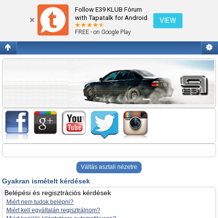
Gyakran ismételt kérdések
Follow E39 KLUB Fórum
with Tapatalk for Android
VIEW
FREE - on Google Play
Váltás asztali nézetre
Gyakran ismételt kérdések
Belépési és regisztrációs kérdések
Miért nem tudok belépni?
Miért kell egyáltalán regisztrálnom?