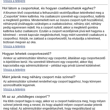
Vissza a tetejére
Hol látom a csoportokat, és hogyan csatlakozhatok egyhez?
A fórumon lévő csoportokat a felhasználói vezérlőpultban tekintheted meg a
„Csoportok” linkre kattintva. Ha csatlakozni szeretnél egy csoporthoz, kattints
a megfelelő gombra. Mindemellett nem az összes csoport
nyílt hozzáférésű
,
néhánynál jóváhagyás szükséges a csatlakozáshoz, néhány zárt, néhány
pedig egyenesen rejtett. Ha a csoport nyitott, akkor a megfelelő gombra
kattintva tudsz csatlakozni. Ezután a csoport vezetőjének jóvá kell hagynia a
kérelmed – ennek kapcsán megkérdezheti, hogy miért szeretnél csatlakozni a
csoporthoz. Kérjük, ne zaklasd a csoportvezetőt, ha elutasítja a kérelmed,
biztosan megvan az oka.
Vissza a tetejére
Hogyan lehetek csoportvezető?
Amikor az adminisztrátor létrehoz egy csoportot, általában egy csoportvezető
is kijelölésre kerül. Ha szeretnél létrehozni egy csoportot, akkor lépj
kapcsolatba egy adminisztrátorral – például egy privát üzenet küldésével.
Vissza a tetejére
Miért jelenik meg néhány csoport más színnel?
Az adminisztrátor színeket rendelhet egy csoport tagjaihoz, hogy könnyen
azonosíthatók legyenek.
Vissza a tetejére
Mi az az „elsődleges csoport”?
Ha több csoport tagja is vagy, akkor ez a csoport határozza meg, hogy milyen
színnel jelenik meg a neved, és hogy alapból milyen csoport avatar jelenik
meg nálad. Az adminisztrátor engedélyezheti, hogy megváltoztasd az