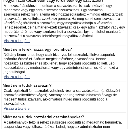
Hogyan szerkeszthetek vagy törölhetek egy szavazást?
A hozzászólásokhoz hasonlóan a szavazásokat is csak a készítő, egy
moderátor vagy egy adminisztrátor szerkesztheti. Egy szavazás
szerkesztéséhez menj a téma első hozzászólásához – mindig ehhez tartozik
a szavazás, és kattints a
szerkeszt
gombra. Ha még senki sem szavazott, a
készítő még törölheti a szavazást, vagy megváltoztathatja a választási
lehetőségeket, de ha már érkezett szavazat, csak egy adminisztrátor vagy egy
moderátor törölheti vagy szerkesztheti a szavazást. Így nem lehet manipulálni
a szavazást a szavazási lehetőségek megváltoztatásával.
Vissza a tetejére
Miért nem férek hozzá egy fórumhoz?
Néhány fórum lehet, hogy csak bizonyos felhasználók, illetve csoportok
számára érhető el. A fórum megtekintéséhez, olvasásához, benne
hozzászólás küldéséhez stb. lehet, hogy speciális jogosultság kell. Lépj
kapcsolatba egy moderátorral vagy egy adminisztrátorral, és kérelmezd a
jogosultságot.
Vissza a tetejére
Miért nem tudok szavazni?
Csak regisztrált felhasználók vehetnek részt a szavazásokban (a többszöri
szavazás elkerülése végett). Amennyiben regisztrált felhasználó vagy de
mégsem tudsz szavazni, akkor valószínűleg nincs jogosultságod a
szavazáshoz.
Vissza a tetejére
Miért nem tudok hozzáadni csatolmányokat?
A csatolmányok feltöltéséhez szükséges jogosultság megadható fórumokra,
csoportokra vagy felhasználókra. Lehet, hogy az adminisztrátor nem