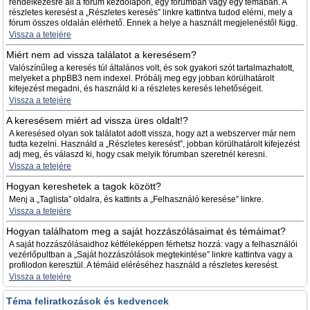
rendelkezésre áll a fórum kezdőlapon, egy fórumban vagy egy témában. A
részletes keresést a „Részletes keresés” linkre kattintva tudod elérni, mely a
fórum összes oldalán elérhető. Ennek a helye a használt megjelenéstől függ.
Vissza a tetejére
Miért nem ad vissza találatot a keresésem?
Valószínűleg a keresés túl általános volt, és sok gyakori szót tartalmazhatott,
melyeket a phpBB3 nem indexel. Próbálj meg egy jobban körülhatárolt
kifejezést megadni, és használd ki a részletes keresés lehetőségeit.
Vissza a tetejére
A keresésem miért ad vissza üres oldalt!?
A keresésed olyan sok találatot adott vissza, hogy azt a webszerver már nem
tudta kezelni. Használd a „Részletes keresést”, jobban körülhatárolt kifejezést
adj meg, és válaszd ki, hogy csak melyik fórumban szeretnél keresni.
Vissza a tetejére
Hogyan kereshetek a tagok között?
Menj a „Taglista” oldalra, és kattints a „Felhasználó keresése” linkre.
Vissza a tetejére
Hogyan találhatom meg a saját hozzászólásaimat és témáimat?
A saját hozzászólásaidhoz kétféleképpen férhetsz hozzá: vagy a felhasználói
vezérlőpultban a „Saját hozzászólások megtekintése” linkre kattintva vagy a
profilodon keresztül. A témáid eléréséhez használd a részletes keresést.
Vissza a tetejére
Téma feliratkozások és kedvencek