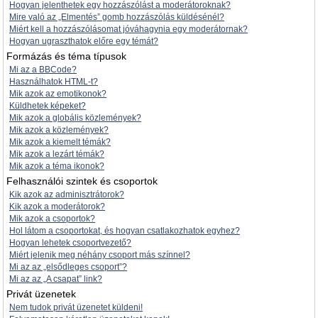
Hogyan jelenthetek egy hozzászólást a moderátoroknak?
Mire való az „Elmentés” gomb hozzászólás küldésénél?
Miért kell a hozzászólásomat jóváhagynia egy moderátornak?
Hogyan ugraszthatok előre egy témát?
Formázás és téma típusok
Mi az a BBCode?
Használhatok HTML-t?
Mik azok az emotikonok?
Küldhetek képeket?
Mik azok a globális közlemények?
Mik azok a közlemények?
Mik azok a kiemelt témák?
Mik azok a lezárt témák?
Mik azok a téma ikonok?
Felhasználói szintek és csoportok
Kik azok az adminisztrátorok?
Kik azok a moderátorok?
Mik azok a csoportok?
Hol látom a csoportokat, és hogyan csatlakozhatok egyhez?
Hogyan lehetek csoportvezető?
Miért jelenik meg néhány csoport más színnel?
Mi az az „elsődleges csoport”?
Mi az az „A csapat” link?
Privát üzenetek
Nem tudok privát üzenetet küldeni!