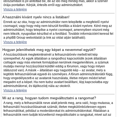
időszámítást is jól állítottad be, de az idő még mindig más, akkor a szerver
órája pontatlan. Kérjük, értesíts erről egy adminisztrátort.
Vissza a tetejére
A használni kívánt nyelv nincs a listában!
Ennek az az oka, hogy az adminisztrátor nem telepítette a megfelelő nyelvi
csomagot, vagy hogy még nem készült fordítás a kívánt nyelvre. Kérd meg az
adminisztrátort, hogy telepítse a nyelvi csomagot, amennyiben viszont még
nem létezik, nyugodtan készítsd el a fordítást. További információért keresd fel
a phpBB Group weboldalát (a link az oldal alján található).
Vissza a tetejére
Hogyan jeleníthetek meg egy képet a nevemmel együtt?
A hozzászólások megtekintésénél a felhasználónév mellett két kép
szerepelhet. Az egyik általában a rangodhoz kapcsolódik (ezek általában
csillagok vagy más elemek formájában kerülnek megjelenítésre, a számuk
mutatja mennyi hozzászólást küldtél eddig a fórumon, vagy hogy milyen
státuszod van). A másik – általában egy nagyobb kép – az avatar, mely a
legtöbb felhasználónak egyedi és személyes. A fórum adminisztrátorától függ,
hogy engedélyezett-e az avatarok használata, illetve milyen módot lehet
megadni ezt a képet. Ha nem tudsz avatart beállítani, lépj kapcsolatba egy
adminisztrátorral, és tájékozódj nála az okokról.
Vissza a tetejére
Mi az a rang, hogyan tudom megváltoztatni a rangomat?
A rang, mely a felhasználók neve alatt jelenik meg, arra való, hogy mutassa, a
felhasználó hozzászólásainak számát, illetve megkülönböztessen egyes
felhasználókat, például a moderátorokat és adminisztrátorokat. Általában a
felhasználók nem tudják közvetlenül megváltoztatni a rangjukat, mivel azt az