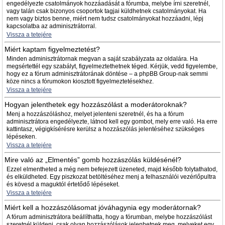
engedélyezte csatolmányok hozzáadását a fórumba, melybe írni szeretnél,
vagy talán csak bizonyos csoportok tagjai küldhetnek csatolmányokat. Ha
nem vagy biztos benne, miért nem tudsz csatolmányokat hozzáadni, lépj
kapcsolatba az adminisztrátorral.
Vissza a tetejére
Miért kaptam figyelmeztetést?
Minden adminisztrátornak megvan a saját szabályzata az oldalára. Ha
megsértettél egy szabályt, figyelmeztethetnek téged. Kérjük, vedd figyelembe,
hogy ez a fórum adminisztrátorának döntése – a phpBB Group-nak semmi
köze nincs a fórumokon kiosztott figyelmeztetésekhez.
Vissza a tetejére
Hogyan jelenthetek egy hozzászólást a moderátoroknak?
Menj a hozzászóláshoz, melyet jelenteni szeretnél, és ha a fórum
adminisztrátora engedélyezte, látnod kell egy gombot, mely erre való. Ha erre
kattintasz, végigkísérésre kerülsz a hozzászólás jelentéséhez szükséges
lépéseken.
Vissza a tetejére
Mire való az „Elmentés” gomb hozzászólás küldésénél?
Ezzel elmentheted a még nem befejezett üzeneted, majd később folytathatod,
és elküldheted. Egy piszkozat betöltéséhez menj a felhasználói vezérlőpultra
és kövesd a maguktól értetődő lépéseket.
Vissza a tetejére
Miért kell a hozzászólásomat jóváhagynia egy moderátornak?
A fórum adminisztrátora beállíthatta, hogy a fórumban, melybe hozzászólást
szeretnél küldeni, csak olyan hozzászólások jelenhetnek meg, melyeket egy