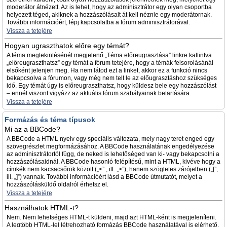
moderátor átnézett. Az is lehet, hogy az adminisztrátor egy olyan csoportba
helyezett téged, akiknek a hozzászólásait át kell néznie egy moderátornak.
További információért, lépj kapcsolatba a fórum adminisztrátorával.
Vissza a tetejére
Hogyan ugraszthatok előre egy témát?
A téma megtekintésénél megjelenő „Téma előreugrasztása” linkre kattintva
„előreugraszthatsz” egy témát a fórum tetejére, hogy a témák felsorolásánál
elsőként jelenjen meg. Ha nem látod ezt a linket, akkor ez a funkció nincs
bekapcsolva a fórumon, vagy még nem telt le az előugrasztáshoz szükséges
idő. Egy témát úgy is előreugraszthatsz, hogy küldesz bele egy hozzászólást
– ennél viszont vigyázz az aktuális fórum szabályainak betartására.
Vissza a tetejére
Formázás és téma típusok
Mi az a BBCode?
A BBCode a HTML nyelv egy speciális változata, mely nagy teret enged egy
szövegrészlet megformázásához. A BBCode használatának engedélyezése
az adminisztrátortól függ, de neked is lehetőséged van ki- vagy bekapcsolni a
hozzászólásaidnál. A BBCode hasonló felépítésű, mint a HTML, kivéve hogy a
címkék nem kacsacsőrök között („<” , ill. „>”), hanem szögletes zárójelben („[”,
ill. „]”) vannak. További információért lásd a BBCode útmutatót, melyet a
hozzászólásküldő oldalról érhetsz el.
Vissza a tetejére
Használhatok HTML-t?
Nem. Nem lehetséges HTML-t küldeni, majd azt HTML-ként is megjeleníteni.
A legtöbb HTML-lel létrehozható formázás BBCode használatával is elérhető.