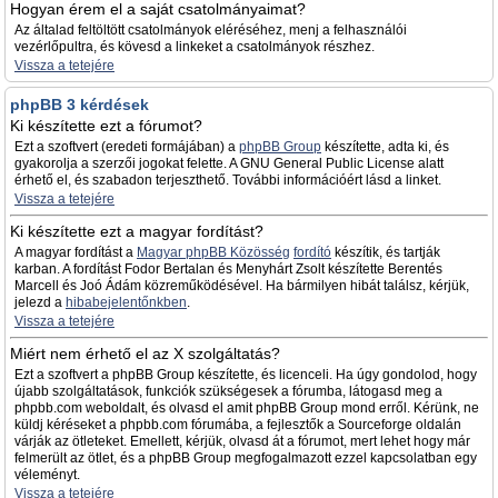
Hogyan érem el a saját csatolmányaimat?
Az általad feltöltött csatolmányok eléréséhez, menj a felhasználói
vezérlőpultra, és kövesd a linkeket a csatolmányok részhez.
Vissza a tetejére
phpBB 3 kérdések
Ki készítette ezt a fórumot?
Ezt a szoftvert (eredeti formájában) a
phpBB Group
készítette, adta ki, és
gyakorolja a szerzői jogokat felette. A GNU General Public License alatt
érhető el, és szabadon terjeszthető. További információért lásd a linket.
Vissza a tetejére
Ki készítette ezt a magyar fordítást?
A magyar fordítást a
Magyar phpBB Közösség
fordító
készítik, és tartják
karban. A fordítást Fodor Bertalan és Menyhárt Zsolt készítette Berentés
Marcell és Joó Ádám közreműködésével. Ha bármilyen hibát találsz, kérjük,
jelezd a
hibabejelentőnkben
.
Vissza a tetejére
Miért nem érhető el az X szolgáltatás?
Ezt a szoftvert a phpBB Group készítette, és licenceli. Ha úgy gondolod, hogy
újabb szolgáltatások, funkciók szükségesek a fórumba, látogasd meg a
phpbb.com weboldalt, és olvasd el amit phpBB Group mond erről. Kérünk, ne
küldj kéréseket a phpbb.com fórumába, a fejlesztők a Sourceforge oldalán
várják az ötleteket. Emellett, kérjük, olvasd át a fórumot, mert lehet hogy már
felmerült az ötlet, és a phpBB Group megfogalmazott ezzel kapcsolatban egy
véleményt.
Vissza a tetejére