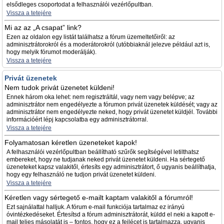
elsődleges csoportodat a felhasználói vezérlőpultban.
Vissza a tetejére
Mi az az „A csapat” link?
Ezen az oldalon egy listát találhatsz a fórum üzemeltetőiről: az
adminisztrátorokról és a moderátorokról (utóbbiaknál jelezve például azt is,
hogy melyik fórumot moderálják).
Vissza a tetejére
Privát üzenetek
Nem tudok privát üzenetet küldeni!
Ennek három oka lehet: nem regisztráltál, vagy nem vagy belépve; az
adminisztrátor nem engedélyezte a fórumon privát üzenetek küldését; vagy az
adminisztrátor nem engedélyezte neked, hogy privát üzenetet küldjél. További
információért lépj kapcsolatba egy adminisztrátorral.
Vissza a tetejére
Folyamatosan kéretlen üzeneteket kapok!
A felhasználói vezérlőpultban beállítható szűrők segítségével letilthatsz
embereket, hogy ne tudjanak neked privát üzenetet küldeni. Ha sértegető
üzeneteket kapsz valakitől, értesíts egy adminisztrátort, ő ugyanis beállíthatja,
hogy egy felhasználó ne tudjon privát üzenetet küldeni.
Vissza a tetejére
Kéretlen vagy sértegető e-mailt kaptam valakitől a fórumról!
Ezt sajnálattal halljuk. A fórum e-mail funkciója tartalmaz ez irányú
óvintézkedéseket. Értesítsd a fórum adminisztrátorát, küldd el neki a kapott e-
mail teljes másolatát is – fontos, hogy ez a fejlécet is tartalmazza, ugyanis