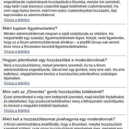
engedélyezte csatolmányok hozzáadását a fórumba, melybe írni szeretnél,
vagy talán csak bizonyos csoportok tagjai küldhetnek csatolmányokat. Ha
nem vagy biztos benne, miért nem tudsz csatolmányokat hozzáadni, lépj
kapcsolatba az adminisztrátorral.
Vissza a tetejére
Miért kaptam figyelmeztetést?
Minden adminisztrátornak megvan a saját szabályzata az oldalára. Ha
megsértettél egy szabályt, figyelmeztethetnek téged. Kérjük, vedd figyelembe,
hogy ez a fórum adminisztrátorának döntése – a phpBB Group-nak semmi
köze nincs a fórumokon kiosztott figyelmeztetésekhez.
Vissza a tetejére
Hogyan jelenthetek egy hozzászólást a moderátoroknak?
Menj a hozzászóláshoz, melyet jelenteni szeretnél, és ha a fórum
adminisztrátora engedélyezte, látnod kell egy gombot, mely erre való. Ha erre
kattintasz, végigkísérésre kerülsz a hozzászólás jelentéséhez szükséges
lépéseken.
Vissza a tetejére
Mire való az „Elmentés” gomb hozzászólás küldésénél?
Ezzel elmentheted a még nem befejezett üzeneted, majd később folytathatod,
és elküldheted. Egy piszkozat betöltéséhez menj a felhasználói vezérlőpultra
és kövesd a maguktól értetődő lépéseket.
Vissza a tetejére
Miért kell a hozzászólásomat jóváhagynia egy moderátornak?
A fórum adminisztrátora beállíthatta, hogy a fórumban, melybe hozzászólást
szeretnél küldeni, csak olyan hozzászólások jelenhetnek meg, melyeket egy