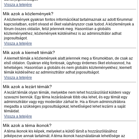
Vissza a tetejére
Mik azok a közlemények?
A közlemények gyakran fontos információkat tartalmaznak az adott fórummal
kapcsolatban, ezért olvasd el őket valahányszor csak tudod. A közlemények a
fórum összes oldalán, felül jelennek meg. Hasonlóan a globális
közleményekhez, közlemények küldéséhez is az adminisztrátor adhat
jogosultságot.
Vissza a tetejére
Mik azok a kiemelt témák?
A kiemelt témák a közlemények alatt jelennek meg a fórumokban, de csak az
első oldalon. Gyakran elég fontosak, úgyhogy érdemes őket elolvasnod, ha
lehetséges. Hasonlóan a globális és nem globális közleményekhez, kiemelt
témák küldéséhez az adminisztrátor adhat jogosultságot.
Vissza a tetejére
Mik azok a lezárt témák?
A lezárt témák olyan témák, melyekbe nem lehet hozzászólást küldeni vagy
szavazni bennük. Egy téma lezárásának több oka lehet, és egy témát egy
adminisztrátor vagy egy moderátor zárhat le. Ha a fórum adminisztrátora
megadta a szükséges jogosultságokat, lehetőséged lehet lezárni a saját
témáidat.
Vissza a tetejére
Mik azok a téma ikonok?
A téma ikonok kis képek, melyeket a küldő társít a hozzászólásához
jelképezve annak tartalmát. A téma ikonok használatának lehetősége az