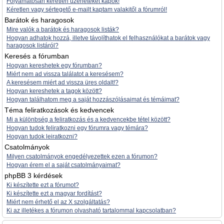
Folyamatosan kéretlen üzeneteket kapok!
Kéretlen vagy sértegető e-mailt kaptam valakitől a fórumról!
Barátok és haragosok
Mire valók a barátok és haragosok listák?
Hogyan adhatok hozzá, illetve távolíthatok el felhasználókat a barátok vagy
haragosok listáról?
Keresés a fórumban
Hogyan kereshetek egy fórumban?
Miért nem ad vissza találatot a keresésem?
A keresésem miért ad vissza üres oldalt!?
Hogyan kereshetek a tagok között?
Hogyan találhatom meg a saját hozzászólásaimat és témáimat?
Téma feliratkozások és kedvencek
Mi a különbség a feliratkozás és a kedvencekbe tétel között?
Hogyan tudok feliratkozni egy fórumra vagy témára?
Hogyan tudok leiratkozni?
Csatolmányok
Milyen csatolmányok engedélyezettek ezen a fórumon?
Hogyan érem el a saját csatolmányaimat?
phpBB 3 kérdések
Ki készítette ezt a fórumot?
Ki készítette ezt a magyar fordítást?
Miért nem érhető el az X szolgáltatás?
Ki az illetékes a fórumon olvasható tartalommal kapcsolatban?