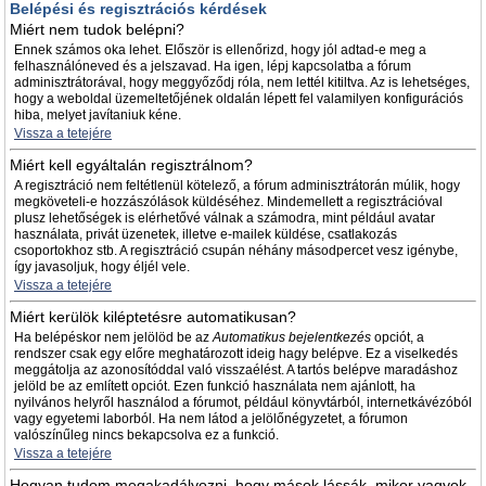
Belépési és regisztrációs kérdések
Miért nem tudok belépni?
Ennek számos oka lehet. Először is ellenőrizd, hogy jól adtad-e meg a
felhasználóneved és a jelszavad. Ha igen, lépj kapcsolatba a fórum
adminisztrátorával, hogy meggyőződj róla, nem lettél kitiltva. Az is lehetséges,
hogy a weboldal üzemeltetőjének oldalán lépett fel valamilyen konfigurációs
hiba, melyet javítaniuk kéne.
Vissza a tetejére
Miért kell egyáltalán regisztrálnom?
A regisztráció nem feltétlenül kötelező, a fórum adminisztrátorán múlik, hogy
megköveteli-e hozzászólások küldéséhez. Mindemellett a regisztrációval
plusz lehetőségek is elérhetővé válnak a számodra, mint például avatar
használata, privát üzenetek, illetve e-mailek küldése, csatlakozás
csoportokhoz stb. A regisztráció csupán néhány másodpercet vesz igénybe,
így javasoljuk, hogy éljél vele.
Vissza a tetejére
Miért kerülök kiléptetésre automatikusan?
Ha belépéskor nem jelölöd be az
Automatikus bejelentkezés
opciót, a
rendszer csak egy előre meghatározott ideig hagy belépve. Ez a viselkedés
meggátolja az azonosítóddal való visszaélést. A tartós belépve maradáshoz
jelöld be az említett opciót. Ezen funkció használata nem ajánlott, ha
nyilvános helyről használod a fórumot, például könyvtárból, internetkávézóból
vagy egyetemi laborból. Ha nem látod a jelölőnégyzetet, a fórumon
valószínűleg nincs bekapcsolva ez a funkció.
Vissza a tetejére
Hogyan tudom megakadályozni, hogy mások lássák, mikor vagyok