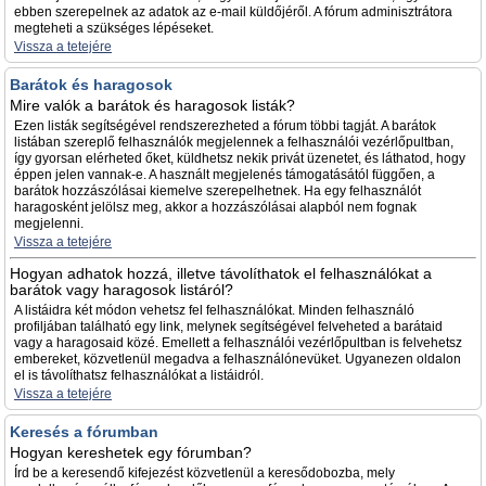
ebben szerepelnek az adatok az e-mail küldőjéről. A fórum adminisztrátora
megteheti a szükséges lépéseket.
Vissza a tetejére
Barátok és haragosok
Mire valók a barátok és haragosok listák?
Ezen listák segítségével rendszerezheted a fórum többi tagját. A barátok
listában szereplő felhasználók megjelennek a felhasználói vezérlőpultban,
így gyorsan elérheted őket, küldhetsz nekik privát üzenetet, és láthatod, hogy
éppen jelen vannak-e. A használt megjelenés támogatásától függően, a
barátok hozzászólásai kiemelve szerepelhetnek. Ha egy felhasználót
haragosként jelölsz meg, akkor a hozzászólásai alapból nem fognak
megjelenni.
Vissza a tetejére
Hogyan adhatok hozzá, illetve távolíthatok el felhasználókat a
barátok vagy haragosok listáról?
A listáidra két módon vehetsz fel felhasználókat. Minden felhasználó
profiljában található egy link, melynek segítségével felveheted a barátaid
vagy a haragosaid közé. Emellett a felhasználói vezérlőpultban is felvehetsz
embereket, közvetlenül megadva a felhasználónevüket. Ugyanezen oldalon
el is távolíthatsz felhasználókat a listáidról.
Vissza a tetejére
Keresés a fórumban
Hogyan kereshetek egy fórumban?
Írd be a keresendő kifejezést közvetlenül a keresődobozba, mely