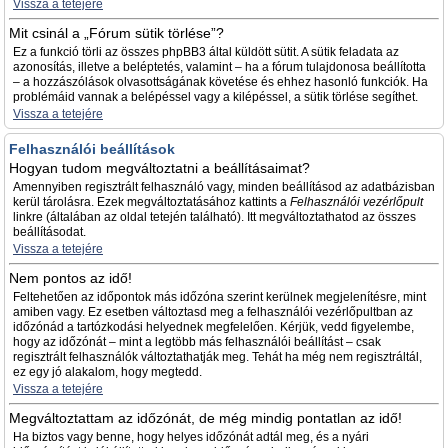
Vissza a tetejére
Mit csinál a „Fórum sütik törlése”?
Ez a funkció törli az összes phpBB3 által küldött sütit. A sütik feladata az
azonosítás, illetve a beléptetés, valamint – ha a fórum tulajdonosa beállította
– a hozzászólások olvasottságának követése és ehhez hasonló funkciók. Ha
problémáid vannak a belépéssel vagy a kilépéssel, a sütik törlése segíthet.
Vissza a tetejére
Felhasználói beállítások
Hogyan tudom megváltoztatni a beállításaimat?
Amennyiben regisztrált felhasználó vagy, minden beállításod az adatbázisban
kerül tárolásra. Ezek megváltoztatásához kattints a
Felhasználói vezérlőpult
linkre (általában az oldal tetején található). Itt megváltoztathatod az összes
beállításodat.
Vissza a tetejére
Nem pontos az idő!
Feltehetően az időpontok más időzóna szerint kerülnek megjelenítésre, mint
amiben vagy. Ez esetben változtasd meg a felhasználói vezérlőpultban az
időzónád a tartózkodási helyednek megfelelően. Kérjük, vedd figyelembe,
hogy az időzónát – mint a legtöbb más felhasználói beállítást – csak
regisztrált felhasználók változtathatják meg. Tehát ha még nem regisztráltál,
ez egy jó alakalom, hogy megtedd.
Vissza a tetejére
Megváltoztattam az időzónát, de még mindig pontatlan az idő!
Ha biztos vagy benne, hogy helyes időzónát adtál meg, és a nyári