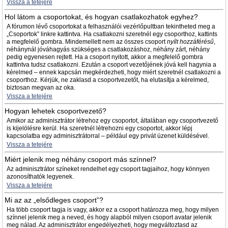
Vissza a tetejére
Hol látom a csoportokat, és hogyan csatlakozhatok egyhez?
A fórumon lévő csoportokat a felhasználói vezérlőpultban tekintheted meg a
„Csoportok” linkre kattintva. Ha csatlakozni szeretnél egy csoporthoz, kattints
a megfelelő gombra. Mindemellett nem az összes csoport
nyílt hozzáférésű
,
néhánynál jóváhagyás szükséges a csatlakozáshoz, néhány zárt, néhány
pedig egyenesen rejtett. Ha a csoport nyitott, akkor a megfelelő gombra
kattintva tudsz csatlakozni. Ezután a csoport vezetőjének jóvá kell hagynia a
kérelmed – ennek kapcsán megkérdezheti, hogy miért szeretnél csatlakozni a
csoporthoz. Kérjük, ne zaklasd a csoportvezetőt, ha elutasítja a kérelmed,
biztosan megvan az oka.
Vissza a tetejére
Hogyan lehetek csoportvezető?
Amikor az adminisztrátor létrehoz egy csoportot, általában egy csoportvezető
is kijelölésre kerül. Ha szeretnél létrehozni egy csoportot, akkor lépj
kapcsolatba egy adminisztrátorral – például egy privát üzenet küldésével.
Vissza a tetejére
Miért jelenik meg néhány csoport más színnel?
Az adminisztrátor színeket rendelhet egy csoport tagjaihoz, hogy könnyen
azonosíthatók legyenek.
Vissza a tetejére
Mi az az „elsődleges csoport”?
Ha több csoport tagja is vagy, akkor ez a csoport határozza meg, hogy milyen
színnel jelenik meg a neved, és hogy alapból milyen csoport avatar jelenik
meg nálad. Az adminisztrátor engedélyezheti, hogy megváltoztasd az