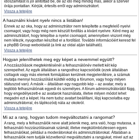
időszámítást is jól állítottad be, de az idő még mindig más, akkor a szerver
órája pontatlan. Kérjük, értesíts erről egy adminisztrátort.
Vissza a tetejére
A használni kívánt nyelv nincs a listában!
Ennek az az oka, hogy az adminisztrátor nem telepítette a megfelelő nyelvi
csomagot, vagy hogy még nem készült fordítás a kívánt nyelvre. Kérd meg az
adminisztrátort, hogy telepítse a nyelvi csomagot, amennyiben viszont még
nem létezik, nyugodtan készítsd el a fordítást. További információért keresd fel
a phpBB Group weboldalát (a link az oldal alján található).
Vissza a tetejére
Hogyan jeleníthetek meg egy képet a nevemmel együtt?
A hozzászólások megtekintésénél a felhasználónév mellett két kép
szerepelhet. Az egyik általában a rangodhoz kapcsolódik (ezek általában
csillagok vagy más elemek formájában kerülnek megjelenítésre, a számuk
mutatja mennyi hozzászólást küldtél eddig a fórumon, vagy hogy milyen
státuszod van). A másik – általában egy nagyobb kép – az avatar, mely a
legtöbb felhasználónak egyedi és személyes. A fórum adminisztrátorától függ,
hogy engedélyezett-e az avatarok használata, illetve milyen módot lehet
megadni ezt a képet. Ha nem tudsz avatart beállítani, lépj kapcsolatba egy
adminisztrátorral, és tájékozódj nála az okokról.
Vissza a tetejére
Mi az a rang, hogyan tudom megváltoztatni a rangomat?
A rang, mely a felhasználók neve alatt jelenik meg, arra való, hogy mutassa, a
felhasználó hozzászólásainak számát, illetve megkülönböztessen egyes
felhasználókat, például a moderátorokat és adminisztrátorokat. Általában a
felhasználók nem tudják közvetlenül megváltoztatni a rangjukat, mivel azt az