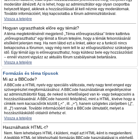
moderátor átnézett. Az is lehet, hogy az adminisztrátor egy olyan csoportba
helyezett téged, akiknek a hozzászólásait át kell néznie egy moderátornak.
További információért, lépj kapcsolatba a fórum adminisztrátorával.
Vissza a tetejére
Hogyan ugraszthatok előre egy témát?
A téma megtekintésénél megjelenő „Téma előreugrasztása” linkre kattintva
„előreugraszthatsz” egy témát a fórum tetejére, hogy a témák felsorolásánál
elsőként jelenjen meg. Ha nem látod ezt a linket, akkor ez a funkció nincs
bekapcsolva a fórumon, vagy még nem telt le az előugrasztáshoz szükséges
idő. Egy témát úgy is előreugraszthatsz, hogy küldesz bele egy hozzászólást
– ennél viszont vigyázz az aktuális fórum szabályainak betartására.
Vissza a tetejére
Formázás és téma típusok
Mi az a BBCode?
A BBCode a HTML nyelv egy speciális változata, mely nagy teret enged egy
szövegrészlet megformázásához. A BBCode használatának engedélyezése
az adminisztrátortól függ, de neked is lehetőséged van ki- vagy bekapcsolni a
hozzászólásaidnál. A BBCode hasonló felépítésű, mint a HTML, kivéve hogy a
címkék nem kacsacsőrök között („<” , ill. „>”), hanem szögletes zárójelben („[”,
ill. „]”) vannak. További információért lásd a BBCode útmutatót, melyet a
hozzászólásküldő oldalról érhetsz el.
Vissza a tetejére
Használhatok HTML-t?
Nem. Nem lehetséges HTML-t küldeni, majd azt HTML-ként is megjeleníteni.
A legtöbb HTML-lel létrehozható formázás BBCode használatával is elérhető.