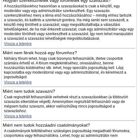
Hogyan szerkeszthetek vagy törölhetek egy szavazást?
A hozzászólásokhoz hasonlóan a szavazásokat is csak a készítő, egy
moderátor vagy egy adminisztrátor szerkesztheti. Egy szavazás
szerkesztéséhez menj a téma első hozzászólásához – mindig ehhez tartozik
a szavazás, és kattints a
szerkeszt
gombra. Ha még senki sem szavazott, a
készítő még törölheti a szavazást, vagy megváltoztathatja a választási
lehetőségeket, de ha már érkezett szavazat, csak egy adminisztrátor vagy egy
moderátor törölheti vagy szerkesztheti a szavazást. Így nem lehet manipulálni
a szavazást a szavazási lehetőségek megváltoztatásával.
Vissza a tetejére
Miért nem férek hozzá egy fórumhoz?
Néhány fórum lehet, hogy csak bizonyos felhasználók, illetve csoportok
számára érhető el. A fórum megtekintéséhez, olvasásához, benne
hozzászólás küldéséhez stb. lehet, hogy speciális jogosultság kell. Lépj
kapcsolatba egy moderátorral vagy egy adminisztrátorral, és kérelmezd a
jogosultságot.
Vissza a tetejére
Miért nem tudok szavazni?
Csak regisztrált felhasználók vehetnek részt a szavazásokban (a többszöri
szavazás elkerülése végett). Amennyiben regisztrált felhasználó vagy de
mégsem tudsz szavazni, akkor valószínűleg nincs jogosultságod a
szavazáshoz.
Vissza a tetejére
Miért nem tudok hozzáadni csatolmányokat?
A csatolmányok feltöltéséhez szükséges jogosultság megadható fórumokra,
csoportokra vagy felhasználókra. Lehet, hogy az adminisztrátor nem