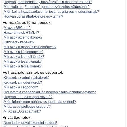
Hogyan jelenthetek egy hozzászólást a moderátoroknak?
Mire való az „Elmentés” gomb hozzászólás küldésénél?
Miért kell a hozzászólásomat jóváhagynia egy moderátornak?
Hogyan ugraszthatok előre egy témát?
Formázás és téma típusok
Mi az a BBCode?
Használhatok HTML-t?
Mik azok az emotikonok?
Küldhetek képeket?
Mik azok a globális közlemények?
Mik azok a közlemények?
Mik azok a kiemelt témák?
Mik azok a lezárt témák?
Mik azok a téma ikonok?
Felhasználói szintek és csoportok
Kik azok az adminisztrátorok?
Kik azok a moderátorok?
Mik azok a csoportok?
Hol látom a csoportokat, és hogyan csatlakozhatok egyhez?
Hogyan lehetek csoportvezető?
Miért jelenik meg néhány csoport más színnel?
Mi az az „elsődleges csoport”?
Mi az az „A csapat” link?
Privát üzenetek
Nem tudok privát üzenetet küldeni!