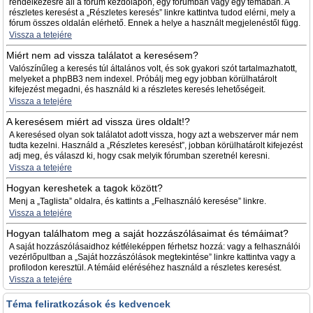
rendelkezésre áll a fórum kezdőlapon, egy fórumban vagy egy témában. A
részletes keresést a „Részletes keresés” linkre kattintva tudod elérni, mely a
fórum összes oldalán elérhető. Ennek a helye a használt megjelenéstől függ.
Vissza a tetejére
Miért nem ad vissza találatot a keresésem?
Valószínűleg a keresés túl általános volt, és sok gyakori szót tartalmazhatott,
melyeket a phpBB3 nem indexel. Próbálj meg egy jobban körülhatárolt
kifejezést megadni, és használd ki a részletes keresés lehetőségeit.
Vissza a tetejére
A keresésem miért ad vissza üres oldalt!?
A keresésed olyan sok találatot adott vissza, hogy azt a webszerver már nem
tudta kezelni. Használd a „Részletes keresést”, jobban körülhatárolt kifejezést
adj meg, és válaszd ki, hogy csak melyik fórumban szeretnél keresni.
Vissza a tetejére
Hogyan kereshetek a tagok között?
Menj a „Taglista” oldalra, és kattints a „Felhasználó keresése” linkre.
Vissza a tetejére
Hogyan találhatom meg a saját hozzászólásaimat és témáimat?
A saját hozzászólásaidhoz kétféleképpen férhetsz hozzá: vagy a felhasználói
vezérlőpultban a „Saját hozzászólások megtekintése” linkre kattintva vagy a
profilodon keresztül. A témáid eléréséhez használd a részletes keresést.
Vissza a tetejére
Téma feliratkozások és kedvencek