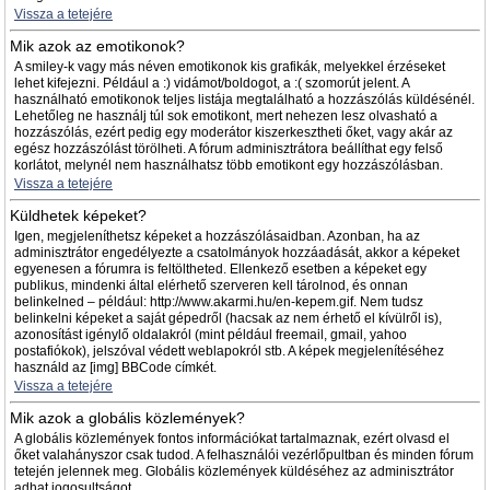
Vissza a tetejére
Mik azok az emotikonok?
A smiley-k vagy más néven emotikonok kis grafikák, melyekkel érzéseket
lehet kifejezni. Például a :) vidámot/boldogot, a :( szomorút jelent. A
használható emotikonok teljes listája megtalálható a hozzászólás küldésénél.
Lehetőleg ne használj túl sok emotikont, mert nehezen lesz olvasható a
hozzászólás, ezért pedig egy moderátor kiszerkesztheti őket, vagy akár az
egész hozzászólást törölheti. A fórum adminisztrátora beállíthat egy felső
korlátot, melynél nem használhatsz több emotikont egy hozzászólásban.
Vissza a tetejére
Küldhetek képeket?
Igen, megjeleníthetsz képeket a hozzászólásaidban. Azonban, ha az
adminisztrátor engedélyezte a csatolmányok hozzáadását, akkor a képeket
egyenesen a fórumra is feltöltheted. Ellenkező esetben a képeket egy
publikus, mindenki által elérhető szerveren kell tárolnod, és onnan
belinkelned – például: http://www.akarmi.hu/en-kepem.gif. Nem tudsz
belinkelni képeket a saját gépedről (hacsak az nem érhető el kívülről is),
azonosítást igénylő oldalakról (mint például freemail, gmail, yahoo
postafiókok), jelszóval védett weblapokról stb. A képek megjelenítéséhez
használd az [img] BBCode címkét.
Vissza a tetejére
Mik azok a globális közlemények?
A globális közlemények fontos információkat tartalmaznak, ezért olvasd el
őket valahányszor csak tudod. A felhasználói vezérlőpultban és minden fórum
tetején jelennek meg. Globális közlemények küldéséhez az adminisztrátor
adhat jogosultságot.