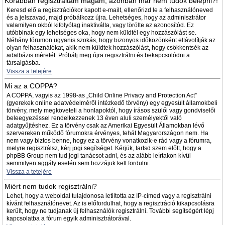
Korábban regisztráltam magam, azonban már nem tudok belépni?!
Keresd elő a regisztrációkor kapott e-mailt, ellenőrizd le a felhasználóneved
és a jelszavad, majd próbálkozz újra. Lehetséges, hogy az adminisztrátor
valamilyen okból kifolyólag inaktiválta, vagy törölte az azonosítód. Ez
utóbbinak egy lehetséges oka, hogy nem küldtél egy hozzászólást se.
Néhány fórumon ugyanis szokás, hogy bizonyos időközönként eltávolítják az
olyan felhasználókat, akik nem küldtek hozzászólást, hogy csökkentsék az
adatbázis méretét. Próbálj meg újra regisztrálni és bekapcsolódni a
társalgásba.
Vissza a tetejére
Mi az a COPPA?
A COPPA, vagyis az 1998-as „Child Online Privacy and Protection Act”
(gyerekek online adatvédelméről intézkedő törvény) egy egyesült államokbeli
törvény, mely megköveteli a honlapoktól, hogy írásos szülői vagy gondviselői
beleegyezéssel rendelkezzenek 13 éven aluli személyektől való
adatgyűjtéshez. Ez a törvény csak az Amerikai Egyesült Államokban lévő
szervereken működő fórumokra érvényes, tehát Magyarországon nem. Ha
nem vagy biztos benne, hogy ez a törvény vonatkozik-e rád vagy a fórumra,
melyre regisztrálsz, kérj jogi segítséget. Kérjük, tartsd szem előtt, hogy a
phpBB Group nem tud jogi tanácsot adni, és az alább leírtakon kívül
semmilyen aggály esetén sem hozzájuk kell fordulni.
Vissza a tetejére
Miért nem tudok regisztrálni?
Lehet, hogy a weboldal tulajdonosa letiltotta az IP-címed vagy a regisztrálni
kívánt felhasználónevet. Az is előfordulhat, hogy a regisztráció kikapcsolásra
került, hogy ne tudjanak új felhasználók regisztrálni. További segítségért lépj
kapcsolatba a fórum egyik adminisztrátorával.