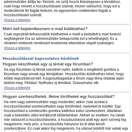
adminisztrátor állítja be. Kérünk, ne szólj hozzá feleslegesen a témákhoz,
csak hogy növeld a hozzászólásaid számát, hiszen valószínű, hogy ezt a
moderátorok fel fogják fedezni, és egyszerűen csökkenteni fogják a
hozzászólásaid számát.
Vissza a tetejére
Miért kell bejelentkeznem e-mail küldéséhez?
Csak regisztrált felhasználók küldhetnek e-mailt a beépített e-mail funkció
segítségével (ha az adminisztrátor bekapcsolta ezt a lehetőséget). Ez a
névtelen emberek nemkívánt leveleinek elkerülése végett szükséges.
Vissza a tetejére
Hozzászólással kapcsolatos kérdések
Hogyan készíthetek egy új témát egy fórumban?
Ha egy fórumban új témát szeretnél nyitni, kattints a megfelelő gombra a
fórumban vagy annak egy témájában. Hozzászólás küldéséhez lehet, hogy
előbb regisztrálnod kell. A jogosultságaidat a fórum vagy téma oldalak alján
találod meg. Például: Nyithatsz új témákat, Szavazhatsz stb.
Vissza a tetejére
Hogyan szerkeszthetek, illetve törölhetek egy hozzászólást?
Ha nem vagy adminisztrátor vagy moderátor, akkor csak azokat a
hozzászólásokat szerkesztheted vagy törölheted, melyeket te küldtél. Egy
hozzászólást a szerkesztés gombra kattintva tudsz szerkeszteni, általában
csak a beküldés utáni korlátozott időtartamban. Abban az esetben, ha valaki
már válaszolt a hozzászólásodra, a hozzászólásod alatt egy apró szöveg fog
megjelenni, mely jelzi, a hozzászólás hányszor és ki által került
szerkesztésre. Ez csak akkor fog megjelenni, ha utánad küldött már valaki egy