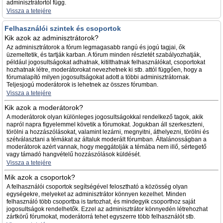
adminisztrátortól függ.
Vissza a tetejére
Felhasználói szintek és csoportok
Kik azok az adminisztrátorok?
Az adminisztrátorok a fórum legmagasabb rangú és jogú tagjai, ők
üzemeltetik, és tartják karban. A fórum minden részletét szabályozhatják,
például jogosultságokat adhatnak, kitilthatnak felhasználókat, csoportokat
hozhatnak létre, moderátorokat nevezhetnek ki stb. attól függően, hogy a
fórumalapító milyen jogosultságokat adott a többi adminisztrátornak.
Teljesjogú moderátorok is lehetnek az összes fórumban.
Vissza a tetejére
Kik azok a moderátorok?
A moderátorok olyan különleges jogosultságokkal rendelkező tagok, akik
napról napra figyelemmel követik a fórumokat. Jogukban áll szerkeszteni,
törölni a hozzászólásokat, valamint lezárni, megnyitni, áthelyezni, törölni és
szétválasztani a témákat az általuk moderált fórumban. Általánosságban a
moderátorok azért vannak, hogy meggátolják a témába nem illő, sértegető
vagy támadó hangvételű hozzászólások küldését.
Vissza a tetejére
Mik azok a csoportok?
A felhasználói csoportok segítségével felosztható a közösség olyan
egységekre, melyeket az adminisztrátor könnyen kezelhet. Minden
felhasználó több csoportba is tartozhat, és mindegyik csoporthoz saját
jogosultságok rendelhetők. Ezzel az adminisztrátor könnyedén létrehozhat
zártkörű fórumokat, moderátorrá tehet egyszerre több felhasználót stb.