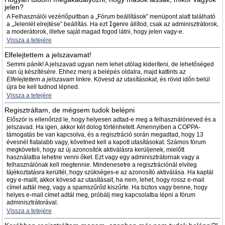
jelen?
A Felhasználói vezérlőpultban a „Fórum beállítások” menüpont alatt található
a „Jelenlét elrejtése” beállítás. Ha ezt
Igen
re állítod, csak az adminisztrátorok,
a moderátorok, illetve saját magad fogod látni, hogy jelen vagy-e.
Vissza a tetejére
Elfelejtettem a jelszavamat!
Semmi pánik! A jelszavad ugyan nem lehet utólag kideríteni, de lehetőséged
van új készítésére. Ehhez menj a belépés oldalra, majd kattints az
Elfelejtettem a jelszavam
linkre. Kövesd az utasításokat, és rövid időn belül
újra be kell tudnod lépned.
Vissza a tetejére
Regisztráltam, de mégsem tudok belépni
Először is ellenőrizd le, hogy helyesen adtad-e meg a felhasználóneved és a
jelszavad. Ha igen, akkor két dolog történhetett. Amennyiben a COPPA-
támogatás be van kapcsolva, és a regisztráció során megadtad, hogy 13
évesnél fiatalabb vagy, követned kell a kapott utasításokat. Számos fórum
megköveteli, hogy az új azonosítók aktiválásra kerüljenek, mielőtt
használatba lehetne venni őket. Ezt vagy egy adminisztrátornak vagy a
felhasználónak kell megtennie. Mindenesetre a regisztrációnál elvileg
tájékoztatásra kerültél, hogy szükséges-e az azonosító aktiválása. Ha kaptál
egy e-mailt, akkor kövesd az utasításait, ha nem, lehet, hogy rossz e-mail
címet adtál meg, vagy a spamszűrőd kiszűrte. Ha biztos vagy benne, hogy
helyes e-mail címet adtál meg, próbálj meg kapcsolatba lépni a fórum
adminisztrátorával.
Vissza a tetejére