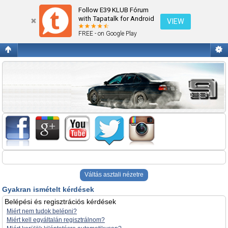
Gyakran ismételt kérdések
Follow E39 KLUB Fórum
with Tapatalk for Android
VIEW
FREE - on Google Play
Váltás asztali nézetre
Gyakran ismételt kérdések
Belépési és regisztrációs kérdések
Miért nem tudok belépni?
Miért kell egyáltalán regisztrálnom?