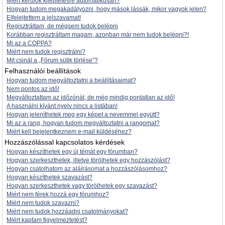
Miért kerülök kiléptetésre automatikusan?
Hogyan tudom megakadályozni, hogy mások lássák, mikor vagyok jelen?
Elfelejtettem a jelszavamat!
Regisztráltam, de mégsem tudok belépni
Korábban regisztráltam magam, azonban már nem tudok belépni?!
Mi az a COPPA?
Miért nem tudok regisztrálni?
Mit csinál a „Fórum sütik törlése”?
Felhasználói beállítások
Hogyan tudom megváltoztatni a beállításaimat?
Nem pontos az idő!
Megváltoztattam az időzónát, de még mindig pontatlan az idő!
A használni kívánt nyelv nincs a listában!
Hogyan jeleníthetek meg egy képet a nevemmel együtt?
Mi az a rang, hogyan tudom megváltoztatni a rangomat?
Miért kell bejelentkeznem e-mail küldéséhez?
Hozzászólással kapcsolatos kérdések
Hogyan készíthetek egy új témát egy fórumban?
Hogyan szerkeszthetek, illetve törölhetek egy hozzászólást?
Hogyan csatolhatom az aláírásomat a hozzászólásomhoz?
Hogyan készíthetek szavazást?
Hogyan szerkeszthetek vagy törölhetek egy szavazást?
Miért nem férek hozzá egy fórumhoz?
Miért nem tudok szavazni?
Miért nem tudok hozzáadni csatolmányokat?
Miért kaptam figyelmeztetést?