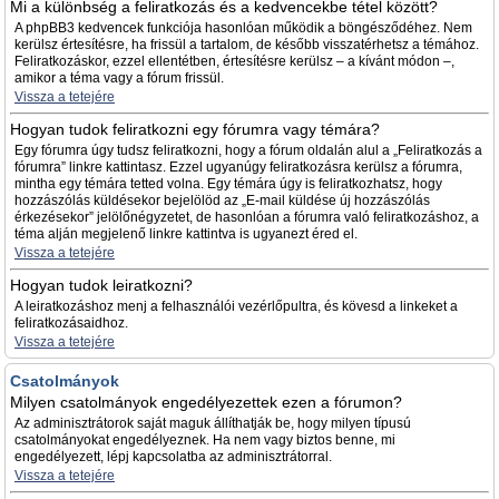
Mi a különbség a feliratkozás és a kedvencekbe tétel között?
A phpBB3 kedvencek funkciója hasonlóan működik a böngésződéhez. Nem
kerülsz értesítésre, ha frissül a tartalom, de később visszatérhetsz a témához.
Feliratkozáskor, ezzel ellentétben, értesítésre kerülsz – a kívánt módon –,
amikor a téma vagy a fórum frissül.
Vissza a tetejére
Hogyan tudok feliratkozni egy fórumra vagy témára?
Egy fórumra úgy tudsz feliratkozni, hogy a fórum oldalán alul a „Feliratkozás a
fórumra” linkre kattintasz. Ezzel ugyanúgy feliratkozásra kerülsz a fórumra,
mintha egy témára tetted volna. Egy témára úgy is feliratkozhatsz, hogy
hozzászólás küldésekor bejelölöd az „E-mail küldése új hozzászólás
érkezésekor” jelölőnégyzetet, de hasonlóan a fórumra való feliratkozáshoz, a
téma alján megjelenő linkre kattintva is ugyanezt éred el.
Vissza a tetejére
Hogyan tudok leiratkozni?
A leiratkozáshoz menj a felhasználói vezérlőpultra, és kövesd a linkeket a
feliratkozásaidhoz.
Vissza a tetejére
Csatolmányok
Milyen csatolmányok engedélyezettek ezen a fórumon?
Az adminisztrátorok saját maguk állíthatják be, hogy milyen típusú
csatolmányokat engedélyeznek. Ha nem vagy biztos benne, mi
engedélyezett, lépj kapcsolatba az adminisztrátorral.
Vissza a tetejére