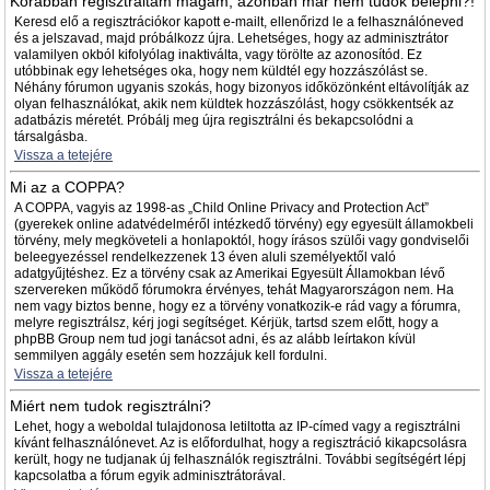
Korábban regisztráltam magam, azonban már nem tudok belépni?!
Keresd elő a regisztrációkor kapott e-mailt, ellenőrizd le a felhasználóneved
és a jelszavad, majd próbálkozz újra. Lehetséges, hogy az adminisztrátor
valamilyen okból kifolyólag inaktiválta, vagy törölte az azonosítód. Ez
utóbbinak egy lehetséges oka, hogy nem küldtél egy hozzászólást se.
Néhány fórumon ugyanis szokás, hogy bizonyos időközönként eltávolítják az
olyan felhasználókat, akik nem küldtek hozzászólást, hogy csökkentsék az
adatbázis méretét. Próbálj meg újra regisztrálni és bekapcsolódni a
társalgásba.
Vissza a tetejére
Mi az a COPPA?
A COPPA, vagyis az 1998-as „Child Online Privacy and Protection Act”
(gyerekek online adatvédelméről intézkedő törvény) egy egyesült államokbeli
törvény, mely megköveteli a honlapoktól, hogy írásos szülői vagy gondviselői
beleegyezéssel rendelkezzenek 13 éven aluli személyektől való
adatgyűjtéshez. Ez a törvény csak az Amerikai Egyesült Államokban lévő
szervereken működő fórumokra érvényes, tehát Magyarországon nem. Ha
nem vagy biztos benne, hogy ez a törvény vonatkozik-e rád vagy a fórumra,
melyre regisztrálsz, kérj jogi segítséget. Kérjük, tartsd szem előtt, hogy a
phpBB Group nem tud jogi tanácsot adni, és az alább leírtakon kívül
semmilyen aggály esetén sem hozzájuk kell fordulni.
Vissza a tetejére
Miért nem tudok regisztrálni?
Lehet, hogy a weboldal tulajdonosa letiltotta az IP-címed vagy a regisztrálni
kívánt felhasználónevet. Az is előfordulhat, hogy a regisztráció kikapcsolásra
került, hogy ne tudjanak új felhasználók regisztrálni. További segítségért lépj
kapcsolatba a fórum egyik adminisztrátorával.