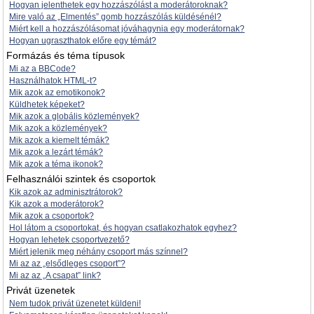
Hogyan jelenthetek egy hozzászólást a moderátoroknak?
Mire való az „Elmentés” gomb hozzászólás küldésénél?
Miért kell a hozzászólásomat jóváhagynia egy moderátornak?
Hogyan ugraszthatok előre egy témát?
Formázás és téma típusok
Mi az a BBCode?
Használhatok HTML-t?
Mik azok az emotikonok?
Küldhetek képeket?
Mik azok a globális közlemények?
Mik azok a közlemények?
Mik azok a kiemelt témák?
Mik azok a lezárt témák?
Mik azok a téma ikonok?
Felhasználói szintek és csoportok
Kik azok az adminisztrátorok?
Kik azok a moderátorok?
Mik azok a csoportok?
Hol látom a csoportokat, és hogyan csatlakozhatok egyhez?
Hogyan lehetek csoportvezető?
Miért jelenik meg néhány csoport más színnel?
Mi az az „elsődleges csoport”?
Mi az az „A csapat” link?
Privát üzenetek
Nem tudok privát üzenetet küldeni!