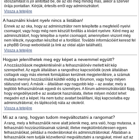
időszámítást is jól állítottad be, de az idő még mindig más, akkor a szerver
órája pontatlan. Kérjük, értesíts erről egy adminisztrátort.
Vissza a tetejére
A használni kívánt nyelv nincs a listában!
Ennek az az oka, hogy az adminisztrátor nem telepítette a megfelelő nyelvi
csomagot, vagy hogy még nem készült fordítás a kívánt nyelvre. Kérd meg az
adminisztrátort, hogy telepítse a nyelvi csomagot, amennyiben viszont még
nem létezik, nyugodtan készítsd el a fordítást. További információért keresd fel
a phpBB Group weboldalát (a link az oldal alján található).
Vissza a tetejére
Hogyan jeleníthetek meg egy képet a nevemmel együtt?
A hozzászólások megtekintésénél a felhasználónév mellett két kép
szerepelhet. Az egyik általában a rangodhoz kapcsolódik (ezek általában
csillagok vagy más elemek formájában kerülnek megjelenítésre, a számuk
mutatja mennyi hozzászólást küldtél eddig a fórumon, vagy hogy milyen
státuszod van). A másik – általában egy nagyobb kép – az avatar, mely a
legtöbb felhasználónak egyedi és személyes. A fórum adminisztrátorától függ,
hogy engedélyezett-e az avatarok használata, illetve milyen módot lehet
megadni ezt a képet. Ha nem tudsz avatart beállítani, lépj kapcsolatba egy
adminisztrátorral, és tájékozódj nála az okokról.
Vissza a tetejére
Mi az a rang, hogyan tudom megváltoztatni a rangomat?
A rang, mely a felhasználók neve alatt jelenik meg, arra való, hogy mutassa, a
felhasználó hozzászólásainak számát, illetve megkülönböztessen egyes
felhasználókat, például a moderátorokat és adminisztrátorokat. Általában a
felhasználók nem tudják közvetlenül megváltoztatni a rangjukat, mivel azt az