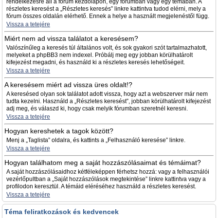
rendelkezésre áll a fórum kezdőlapon, egy fórumban vagy egy témában. A
részletes keresést a „Részletes keresés” linkre kattintva tudod elérni, mely a
fórum összes oldalán elérhető. Ennek a helye a használt megjelenéstől függ.
Vissza a tetejére
Miért nem ad vissza találatot a keresésem?
Valószínűleg a keresés túl általános volt, és sok gyakori szót tartalmazhatott,
melyeket a phpBB3 nem indexel. Próbálj meg egy jobban körülhatárolt
kifejezést megadni, és használd ki a részletes keresés lehetőségeit.
Vissza a tetejére
A keresésem miért ad vissza üres oldalt!?
A keresésed olyan sok találatot adott vissza, hogy azt a webszerver már nem
tudta kezelni. Használd a „Részletes keresést”, jobban körülhatárolt kifejezést
adj meg, és válaszd ki, hogy csak melyik fórumban szeretnél keresni.
Vissza a tetejére
Hogyan kereshetek a tagok között?
Menj a „Taglista” oldalra, és kattints a „Felhasználó keresése” linkre.
Vissza a tetejére
Hogyan találhatom meg a saját hozzászólásaimat és témáimat?
A saját hozzászólásaidhoz kétféleképpen férhetsz hozzá: vagy a felhasználói
vezérlőpultban a „Saját hozzászólások megtekintése” linkre kattintva vagy a
profilodon keresztül. A témáid eléréséhez használd a részletes keresést.
Vissza a tetejére
Téma feliratkozások és kedvencek