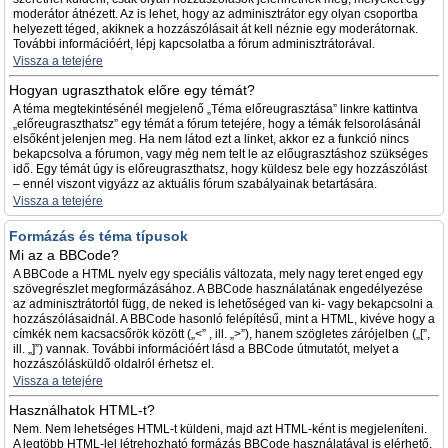
moderátor átnézett. Az is lehet, hogy az adminisztrátor egy olyan csoportba
helyezett téged, akiknek a hozzászólásait át kell néznie egy moderátornak.
További információért, lépj kapcsolatba a fórum adminisztrátorával.
Vissza a tetejére
Hogyan ugraszthatok előre egy témát?
A téma megtekintésénél megjelenő „Téma előreugrasztása” linkre kattintva
„előreugraszthatsz” egy témát a fórum tetejére, hogy a témák felsorolásánál
elsőként jelenjen meg. Ha nem látod ezt a linket, akkor ez a funkció nincs
bekapcsolva a fórumon, vagy még nem telt le az előugrasztáshoz szükséges
idő. Egy témát úgy is előreugraszthatsz, hogy küldesz bele egy hozzászólást
– ennél viszont vigyázz az aktuális fórum szabályainak betartására.
Vissza a tetejére
Formázás és téma típusok
Mi az a BBCode?
A BBCode a HTML nyelv egy speciális változata, mely nagy teret enged egy
szövegrészlet megformázásához. A BBCode használatának engedélyezése
az adminisztrátortól függ, de neked is lehetőséged van ki- vagy bekapcsolni a
hozzászólásaidnál. A BBCode hasonló felépítésű, mint a HTML, kivéve hogy a
címkék nem kacsacsőrök között („<” , ill. „>”), hanem szögletes zárójelben („[”,
ill. „]”) vannak. További információért lásd a BBCode útmutatót, melyet a
hozzászólásküldő oldalról érhetsz el.
Vissza a tetejére
Használhatok HTML-t?
Nem. Nem lehetséges HTML-t küldeni, majd azt HTML-ként is megjeleníteni.
A legtöbb HTML-lel létrehozható formázás BBCode használatával is elérhető.