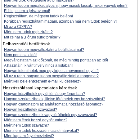
Miért kerülök kiléptetésre automatikusan?
Hogyan tudom megakadályozni, hogy mások lássák, mikor vagyok jelen?
Elfelejtettem a jelszavamat!
Regisztráltam, de mégsem tudok belépni
Korábban regisztráltam magam, azonban már nem tudok belépni?!
Mi az a COPPA?
Miért nem tudok regisztrálni?
Mit csinál a „Fórum sütik törlése”?
Felhasználói beállítások
Hogyan tudom megváltoztatni a beállításaimat?
Nem pontos az idő!
Megváltoztattam az időzónát, de még mindig pontatlan az idő!
A használni kívánt nyelv nincs a listában!
Hogyan jeleníthetek meg egy képet a nevemmel együtt?
Mi az a rang, hogyan tudom megváltoztatni a rangomat?
Miért kell bejelentkeznem e-mail küldéséhez?
Hozzászólással kapcsolatos kérdések
Hogyan készíthetek egy új témát egy fórumban?
Hogyan szerkeszthetek, illetve törölhetek egy hozzászólást?
Hogyan csatolhatom az aláírásomat a hozzászólásomhoz?
Hogyan készíthetek szavazást?
Hogyan szerkeszthetek vagy törölhetek egy szavazást?
Miért nem férek hozzá egy fórumhoz?
Miért nem tudok szavazni?
Miért nem tudok hozzáadni csatolmányokat?
Miért kaptam figyelmeztetést?