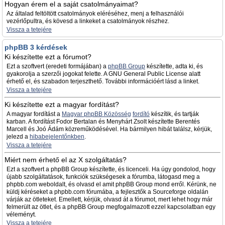
Hogyan érem el a saját csatolmányaimat?
Az általad feltöltött csatolmányok eléréséhez, menj a felhasználói
vezérlőpultra, és kövesd a linkeket a csatolmányok részhez.
Vissza a tetejére
phpBB 3 kérdések
Ki készítette ezt a fórumot?
Ezt a szoftvert (eredeti formájában) a
phpBB Group
készítette, adta ki, és
gyakorolja a szerzői jogokat felette. A GNU General Public License alatt
érhető el, és szabadon terjeszthető. További információért lásd a linket.
Vissza a tetejére
Ki készítette ezt a magyar fordítást?
A magyar fordítást a
Magyar phpBB Közösség
fordító
készítik, és tartják
karban. A fordítást Fodor Bertalan és Menyhárt Zsolt készítette Berentés
Marcell és Joó Ádám közreműködésével. Ha bármilyen hibát találsz, kérjük,
jelezd a
hibabejelentőnkben
.
Vissza a tetejére
Miért nem érhető el az X szolgáltatás?
Ezt a szoftvert a phpBB Group készítette, és licenceli. Ha úgy gondolod, hogy
újabb szolgáltatások, funkciók szükségesek a fórumba, látogasd meg a
phpbb.com weboldalt, és olvasd el amit phpBB Group mond erről. Kérünk, ne
küldj kéréseket a phpbb.com fórumába, a fejlesztők a Sourceforge oldalán
várják az ötleteket. Emellett, kérjük, olvasd át a fórumot, mert lehet hogy már
felmerült az ötlet, és a phpBB Group megfogalmazott ezzel kapcsolatban egy
véleményt.
Vissza a tetejére