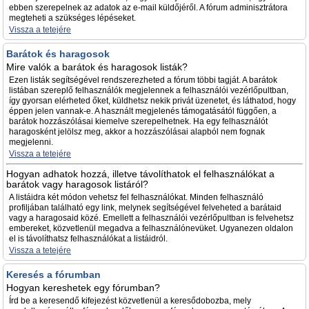
ebben szerepelnek az adatok az e-mail küldőjéről. A fórum adminisztrátora
megteheti a szükséges lépéseket.
Vissza a tetejére
Barátok és haragosok
Mire valók a barátok és haragosok listák?
Ezen listák segítségével rendszerezheted a fórum többi tagját. A barátok
listában szereplő felhasználók megjelennek a felhasználói vezérlőpultban,
így gyorsan elérheted őket, küldhetsz nekik privát üzenetet, és láthatod, hogy
éppen jelen vannak-e. A használt megjelenés támogatásától függően, a
barátok hozzászólásai kiemelve szerepelhetnek. Ha egy felhasználót
haragosként jelölsz meg, akkor a hozzászólásai alapból nem fognak
megjelenni.
Vissza a tetejére
Hogyan adhatok hozzá, illetve távolíthatok el felhasználókat a
barátok vagy haragosok listáról?
A listáidra két módon vehetsz fel felhasználókat. Minden felhasználó
profiljában található egy link, melynek segítségével felveheted a barátaid
vagy a haragosaid közé. Emellett a felhasználói vezérlőpultban is felvehetsz
embereket, közvetlenül megadva a felhasználónevüket. Ugyanezen oldalon
el is távolíthatsz felhasználókat a listáidról.
Vissza a tetejére
Keresés a fórumban
Hogyan kereshetek egy fórumban?
Írd be a keresendő kifejezést közvetlenül a keresődobozba, mely