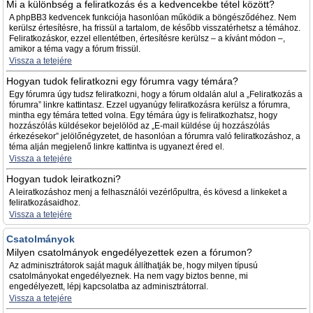
Mi a különbség a feliratkozás és a kedvencekbe tétel között?
A phpBB3 kedvencek funkciója hasonlóan működik a böngésződéhez. Nem
kerülsz értesítésre, ha frissül a tartalom, de később visszatérhetsz a témához.
Feliratkozáskor, ezzel ellentétben, értesítésre kerülsz – a kívánt módon –,
amikor a téma vagy a fórum frissül.
Vissza a tetejére
Hogyan tudok feliratkozni egy fórumra vagy témára?
Egy fórumra úgy tudsz feliratkozni, hogy a fórum oldalán alul a „Feliratkozás a
fórumra” linkre kattintasz. Ezzel ugyanúgy feliratkozásra kerülsz a fórumra,
mintha egy témára tetted volna. Egy témára úgy is feliratkozhatsz, hogy
hozzászólás küldésekor bejelölöd az „E-mail küldése új hozzászólás
érkezésekor” jelölőnégyzetet, de hasonlóan a fórumra való feliratkozáshoz, a
téma alján megjelenő linkre kattintva is ugyanezt éred el.
Vissza a tetejére
Hogyan tudok leiratkozni?
A leiratkozáshoz menj a felhasználói vezérlőpultra, és kövesd a linkeket a
feliratkozásaidhoz.
Vissza a tetejére
Csatolmányok
Milyen csatolmányok engedélyezettek ezen a fórumon?
Az adminisztrátorok saját maguk állíthatják be, hogy milyen típusú
csatolmányokat engedélyeznek. Ha nem vagy biztos benne, mi
engedélyezett, lépj kapcsolatba az adminisztrátorral.
Vissza a tetejére