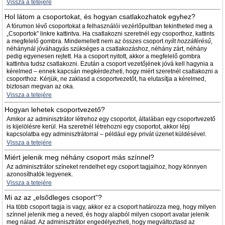
Vissza a tetejére
Hol látom a csoportokat, és hogyan csatlakozhatok egyhez?
A fórumon lévő csoportokat a felhasználói vezérlőpultban tekintheted meg a
„Csoportok” linkre kattintva. Ha csatlakozni szeretnél egy csoporthoz, kattints
a megfelelő gombra. Mindemellett nem az összes csoport
nyílt hozzáférésű
,
néhánynál jóváhagyás szükséges a csatlakozáshoz, néhány zárt, néhány
pedig egyenesen rejtett. Ha a csoport nyitott, akkor a megfelelő gombra
kattintva tudsz csatlakozni. Ezután a csoport vezetőjének jóvá kell hagynia a
kérelmed – ennek kapcsán megkérdezheti, hogy miért szeretnél csatlakozni a
csoporthoz. Kérjük, ne zaklasd a csoportvezetőt, ha elutasítja a kérelmed,
biztosan megvan az oka.
Vissza a tetejére
Hogyan lehetek csoportvezető?
Amikor az adminisztrátor létrehoz egy csoportot, általában egy csoportvezető
is kijelölésre kerül. Ha szeretnél létrehozni egy csoportot, akkor lépj
kapcsolatba egy adminisztrátorral – például egy privát üzenet küldésével.
Vissza a tetejére
Miért jelenik meg néhány csoport más színnel?
Az adminisztrátor színeket rendelhet egy csoport tagjaihoz, hogy könnyen
azonosíthatók legyenek.
Vissza a tetejére
Mi az az „elsődleges csoport”?
Ha több csoport tagja is vagy, akkor ez a csoport határozza meg, hogy milyen
színnel jelenik meg a neved, és hogy alapból milyen csoport avatar jelenik
meg nálad. Az adminisztrátor engedélyezheti, hogy megváltoztasd az