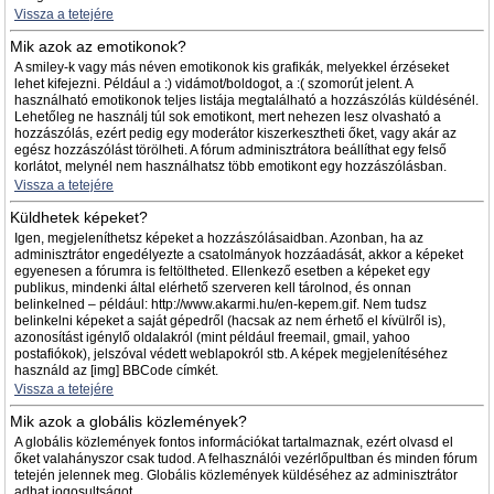
Vissza a tetejére
Mik azok az emotikonok?
A smiley-k vagy más néven emotikonok kis grafikák, melyekkel érzéseket
lehet kifejezni. Például a :) vidámot/boldogot, a :( szomorút jelent. A
használható emotikonok teljes listája megtalálható a hozzászólás küldésénél.
Lehetőleg ne használj túl sok emotikont, mert nehezen lesz olvasható a
hozzászólás, ezért pedig egy moderátor kiszerkesztheti őket, vagy akár az
egész hozzászólást törölheti. A fórum adminisztrátora beállíthat egy felső
korlátot, melynél nem használhatsz több emotikont egy hozzászólásban.
Vissza a tetejére
Küldhetek képeket?
Igen, megjeleníthetsz képeket a hozzászólásaidban. Azonban, ha az
adminisztrátor engedélyezte a csatolmányok hozzáadását, akkor a képeket
egyenesen a fórumra is feltöltheted. Ellenkező esetben a képeket egy
publikus, mindenki által elérhető szerveren kell tárolnod, és onnan
belinkelned – például: http://www.akarmi.hu/en-kepem.gif. Nem tudsz
belinkelni képeket a saját gépedről (hacsak az nem érhető el kívülről is),
azonosítást igénylő oldalakról (mint például freemail, gmail, yahoo
postafiókok), jelszóval védett weblapokról stb. A képek megjelenítéséhez
használd az [img] BBCode címkét.
Vissza a tetejére
Mik azok a globális közlemények?
A globális közlemények fontos információkat tartalmaznak, ezért olvasd el
őket valahányszor csak tudod. A felhasználói vezérlőpultban és minden fórum
tetején jelennek meg. Globális közlemények küldéséhez az adminisztrátor
adhat jogosultságot.