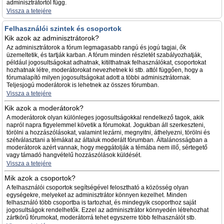
adminisztrátortól függ.
Vissza a tetejére
Felhasználói szintek és csoportok
Kik azok az adminisztrátorok?
Az adminisztrátorok a fórum legmagasabb rangú és jogú tagjai, ők
üzemeltetik, és tartják karban. A fórum minden részletét szabályozhatják,
például jogosultságokat adhatnak, kitilthatnak felhasználókat, csoportokat
hozhatnak létre, moderátorokat nevezhetnek ki stb. attól függően, hogy a
fórumalapító milyen jogosultságokat adott a többi adminisztrátornak.
Teljesjogú moderátorok is lehetnek az összes fórumban.
Vissza a tetejére
Kik azok a moderátorok?
A moderátorok olyan különleges jogosultságokkal rendelkező tagok, akik
napról napra figyelemmel követik a fórumokat. Jogukban áll szerkeszteni,
törölni a hozzászólásokat, valamint lezárni, megnyitni, áthelyezni, törölni és
szétválasztani a témákat az általuk moderált fórumban. Általánosságban a
moderátorok azért vannak, hogy meggátolják a témába nem illő, sértegető
vagy támadó hangvételű hozzászólások küldését.
Vissza a tetejére
Mik azok a csoportok?
A felhasználói csoportok segítségével felosztható a közösség olyan
egységekre, melyeket az adminisztrátor könnyen kezelhet. Minden
felhasználó több csoportba is tartozhat, és mindegyik csoporthoz saját
jogosultságok rendelhetők. Ezzel az adminisztrátor könnyedén létrehozhat
zártkörű fórumokat, moderátorrá tehet egyszerre több felhasználót stb.