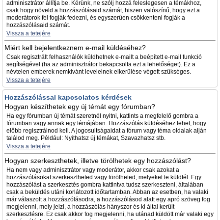
adminisztrátor állítja be. Kérünk, ne szólj hozzá feleslegesen a témákhoz,
csak hogy növeld a hozzászólásaid számát, hiszen valószínű, hogy ezt a
moderátorok fel fogják fedezni, és egyszerűen csökkenteni fogják a
hozzászólásaid számát.
Vissza a tetejére
Miért kell bejelentkeznem e-mail küldéséhez?
Csak regisztrált felhasználók küldhetnek e-mailt a beépített e-mail funkció
segítségével (ha az adminisztrátor bekapcsolta ezt a lehetőséget). Ez a
névtelen emberek nemkívánt leveleinek elkerülése végett szükséges.
Vissza a tetejére
Hozzászólással kapcsolatos kérdések
Hogyan készíthetek egy új témát egy fórumban?
Ha egy fórumban új témát szeretnél nyitni, kattints a megfelelő gombra a
fórumban vagy annak egy témájában. Hozzászólás küldéséhez lehet, hogy
előbb regisztrálnod kell. A jogosultságaidat a fórum vagy téma oldalak alján
találod meg. Például: Nyithatsz új témákat, Szavazhatsz stb.
Vissza a tetejére
Hogyan szerkeszthetek, illetve törölhetek egy hozzászólást?
Ha nem vagy adminisztrátor vagy moderátor, akkor csak azokat a
hozzászólásokat szerkesztheted vagy törölheted, melyeket te küldtél. Egy
hozzászólást a szerkesztés gombra kattintva tudsz szerkeszteni, általában
csak a beküldés utáni korlátozott időtartamban. Abban az esetben, ha valaki
már válaszolt a hozzászólásodra, a hozzászólásod alatt egy apró szöveg fog
megjelenni, mely jelzi, a hozzászólás hányszor és ki által került
szerkesztésre. Ez csak akkor fog megjelenni, ha utánad küldött már valaki egy