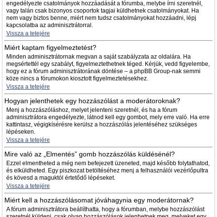
engedélyezte csatolmányok hozzáadását a fórumba, melybe írni szeretnél,
vagy talán csak bizonyos csoportok tagjai küldhetnek csatolmányokat. Ha
nem vagy biztos benne, miért nem tudsz csatolmányokat hozzáadni, lépj
kapcsolatba az adminisztrátorral.
Vissza a tetejére
Miért kaptam figyelmeztetést?
Minden adminisztrátornak megvan a saját szabályzata az oldalára. Ha
megsértettél egy szabályt, figyelmeztethetnek téged. Kérjük, vedd figyelembe,
hogy ez a fórum adminisztrátorának döntése – a phpBB Group-nak semmi
köze nincs a fórumokon kiosztott figyelmeztetésekhez.
Vissza a tetejére
Hogyan jelenthetek egy hozzászólást a moderátoroknak?
Menj a hozzászóláshoz, melyet jelenteni szeretnél, és ha a fórum
adminisztrátora engedélyezte, látnod kell egy gombot, mely erre való. Ha erre
kattintasz, végigkísérésre kerülsz a hozzászólás jelentéséhez szükséges
lépéseken.
Vissza a tetejére
Mire való az „Elmentés” gomb hozzászólás küldésénél?
Ezzel elmentheted a még nem befejezett üzeneted, majd később folytathatod,
és elküldheted. Egy piszkozat betöltéséhez menj a felhasználói vezérlőpultra
és kövesd a maguktól értetődő lépéseket.
Vissza a tetejére
Miért kell a hozzászólásomat jóváhagynia egy moderátornak?
A fórum adminisztrátora beállíthatta, hogy a fórumban, melybe hozzászólást
szeretnél küldeni, csak olyan hozzászólások jelenhetnek meg, melyeket egy