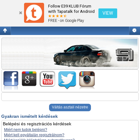
Gyakran ismételt kérdések
Follow E39 KLUB Fórum
with Tapatalk for Android
VIEW
FREE - on Google Play
Váltás asztali nézetre
Gyakran ismételt kérdések
Belépési és regisztrációs kérdések
Miért nem tudok belépni?
Miért kell egyáltalán regisztrálnom?