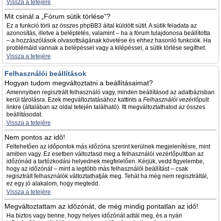
Vissza a tetejére
Mit csinál a „Fórum sütik törlése”?
Ez a funkció törli az összes phpBB3 által küldött sütit. A sütik feladata az
azonosítás, illetve a beléptetés, valamint – ha a fórum tulajdonosa beállította
– a hozzászólások olvasottságának követése és ehhez hasonló funkciók. Ha
problémáid vannak a belépéssel vagy a kilépéssel, a sütik törlése segíthet.
Vissza a tetejére
Felhasználói beállítások
Hogyan tudom megváltoztatni a beállításaimat?
Amennyiben regisztrált felhasználó vagy, minden beállításod az adatbázisban
kerül tárolásra. Ezek megváltoztatásához kattints a
Felhasználói vezérlőpult
linkre (általában az oldal tetején található). Itt megváltoztathatod az összes
beállításodat.
Vissza a tetejére
Nem pontos az idő!
Feltehetően az időpontok más időzóna szerint kerülnek megjelenítésre, mint
amiben vagy. Ez esetben változtasd meg a felhasználói vezérlőpultban az
időzónád a tartózkodási helyednek megfelelően. Kérjük, vedd figyelembe,
hogy az időzónát – mint a legtöbb más felhasználói beállítást – csak
regisztrált felhasználók változtathatják meg. Tehát ha még nem regisztráltál,
ez egy jó alakalom, hogy megtedd.
Vissza a tetejére
Megváltoztattam az időzónát, de még mindig pontatlan az idő!
Ha biztos vagy benne, hogy helyes időzónát adtál meg, és a nyári