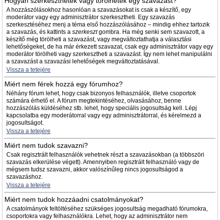
Hogyan szerkeszthetek vagy törölhetek egy szavazást?
A hozzászólásokhoz hasonlóan a szavazásokat is csak a készítő, egy
moderátor vagy egy adminisztrátor szerkesztheti. Egy szavazás
szerkesztéséhez menj a téma első hozzászólásához – mindig ehhez tartozik
a szavazás, és kattints a
szerkeszt
gombra. Ha még senki sem szavazott, a
készítő még törölheti a szavazást, vagy megváltoztathatja a választási
lehetőségeket, de ha már érkezett szavazat, csak egy adminisztrátor vagy egy
moderátor törölheti vagy szerkesztheti a szavazást. Így nem lehet manipulálni
a szavazást a szavazási lehetőségek megváltoztatásával.
Vissza a tetejére
Miért nem férek hozzá egy fórumhoz?
Néhány fórum lehet, hogy csak bizonyos felhasználók, illetve csoportok
számára érhető el. A fórum megtekintéséhez, olvasásához, benne
hozzászólás küldéséhez stb. lehet, hogy speciális jogosultság kell. Lépj
kapcsolatba egy moderátorral vagy egy adminisztrátorral, és kérelmezd a
jogosultságot.
Vissza a tetejére
Miért nem tudok szavazni?
Csak regisztrált felhasználók vehetnek részt a szavazásokban (a többszöri
szavazás elkerülése végett). Amennyiben regisztrált felhasználó vagy de
mégsem tudsz szavazni, akkor valószínűleg nincs jogosultságod a
szavazáshoz.
Vissza a tetejére
Miért nem tudok hozzáadni csatolmányokat?
A csatolmányok feltöltéséhez szükséges jogosultság megadható fórumokra,
csoportokra vagy felhasználókra. Lehet, hogy az adminisztrátor nem