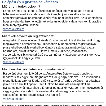
Belépési és regisztrációs kérdések
Miért nem tudok belépni?
Ennek számos oka lehet. Először is ellenőrizd, hogy jól adtad-e meg a
felhasználóneved és a jelszavad. Ha igen, lépj kapcsolatba a fórum
adminisztrátorával, hogy meggyőződj róla, nem lettél kitiltva. Az is lehetséges,
hogy a weboldal üzemeltetőjének oldalán lépett fel valamilyen konfigurációs
hiba, melyet javítaniuk kéne.
Vissza a tetejére
Miért kell egyáltalán regisztrálnom?
A regisztráció nem feltétlenül kötelező, a fórum adminisztrátorán múlik, hogy
megköveteli-e hozzászólások küldéséhez. Mindemellett a regisztrációval
plusz lehetőségek is elérhetővé válnak a számodra, mint például avatar
használata, privát üzenetek, illetve e-mailek küldése, csatlakozás
csoportokhoz stb. A regisztráció csupán néhány másodpercet vesz igénybe,
így javasoljuk, hogy éljél vele.
Vissza a tetejére
Miért kerülök kiléptetésre automatikusan?
Ha belépéskor nem jelölöd be az
Automatikus bejelentkezés
opciót, a
rendszer csak egy előre meghatározott ideig hagy belépve. Ez a viselkedés
meggátolja az azonosítóddal való visszaélést. A tartós belépve maradáshoz
jelöld be az említett opciót. Ezen funkció használata nem ajánlott, ha
nyilvános helyről használod a fórumot, például könyvtárból, internetkávézóból
vagy egyetemi laborból. Ha nem látod a jelölőnégyzetet, a fórumon
valószínűleg nincs bekapcsolva ez a funkció.
Vissza a tetejére
Hogyan tudom megakadályozni, hogy mások lássák, mikor vagyok