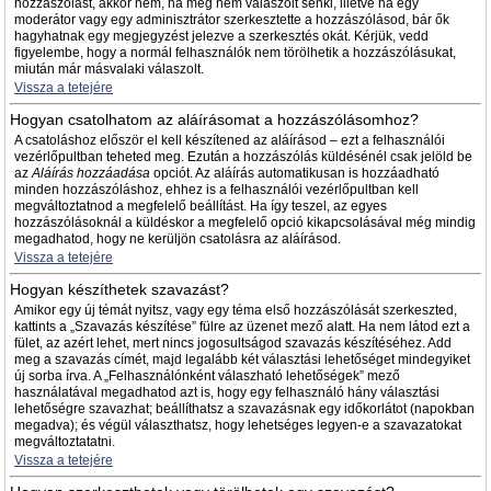
hozzászólást, akkor nem, ha még nem válaszolt senki, illetve ha egy
moderátor vagy egy adminisztrátor szerkesztette a hozzászólásod, bár ők
hagyhatnak egy megjegyzést jelezve a szerkesztés okát. Kérjük, vedd
figyelembe, hogy a normál felhasználók nem törölhetik a hozzászólásukat,
miután már másvalaki válaszolt.
Vissza a tetejére
Hogyan csatolhatom az aláírásomat a hozzászólásomhoz?
A csatoláshoz először el kell készítened az aláírásod – ezt a felhasználói
vezérlőpultban teheted meg. Ezután a hozzászólás küldésénél csak jelöld be
az
Aláírás hozzáadása
opciót. Az aláírás automatikusan is hozzáadható
minden hozzászóláshoz, ehhez is a felhasználói vezérlőpultban kell
megváltoztatnod a megfelelő beállítást. Ha így teszel, az egyes
hozzászólásoknál a küldéskor a megfelelő opció kikapcsolásával még mindig
megadhatod, hogy ne kerüljön csatolásra az aláírásod.
Vissza a tetejére
Hogyan készíthetek szavazást?
Amikor egy új témát nyitsz, vagy egy téma első hozzászólását szerkeszted,
kattints a „Szavazás készítése” fülre az üzenet mező alatt. Ha nem látod ezt a
fület, az azért lehet, mert nincs jogosultságod szavazás készítéséhez. Add
meg a szavazás címét, majd legalább két választási lehetőséget mindegyiket
új sorba írva. A „Felhasználónként válaszható lehetőségek” mező
használatával megadhatod azt is, hogy egy felhasználó hány választási
lehetőségre szavazhat; beállíthatsz a szavazásnak egy időkorlátot (napokban
megadva); és végül választhatsz, hogy lehetséges legyen-e a szavazatokat
megváltoztatatni.
Vissza a tetejére