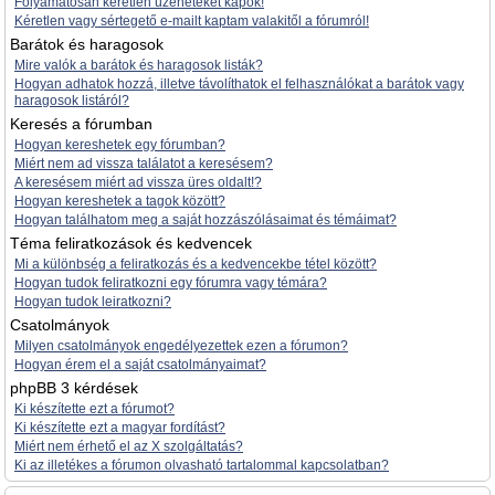
Folyamatosan kéretlen üzeneteket kapok!
Kéretlen vagy sértegető e-mailt kaptam valakitől a fórumról!
Barátok és haragosok
Mire valók a barátok és haragosok listák?
Hogyan adhatok hozzá, illetve távolíthatok el felhasználókat a barátok vagy
haragosok listáról?
Keresés a fórumban
Hogyan kereshetek egy fórumban?
Miért nem ad vissza találatot a keresésem?
A keresésem miért ad vissza üres oldalt!?
Hogyan kereshetek a tagok között?
Hogyan találhatom meg a saját hozzászólásaimat és témáimat?
Téma feliratkozások és kedvencek
Mi a különbség a feliratkozás és a kedvencekbe tétel között?
Hogyan tudok feliratkozni egy fórumra vagy témára?
Hogyan tudok leiratkozni?
Csatolmányok
Milyen csatolmányok engedélyezettek ezen a fórumon?
Hogyan érem el a saját csatolmányaimat?
phpBB 3 kérdések
Ki készítette ezt a fórumot?
Ki készítette ezt a magyar fordítást?
Miért nem érhető el az X szolgáltatás?
Ki az illetékes a fórumon olvasható tartalommal kapcsolatban?