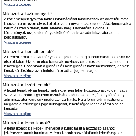
Vissza a tetejére
Mik azok a közlemények?
A közlemények gyakran fontos információkat tartalmaznak az adott fórummal
kapcsolatban, ezért olvasd el őket valahányszor csak tudod. A közlemények a
fórum összes oldalán, felül jelennek meg. Hasonlóan a globális
közleményekhez, közlemények küldéséhez is az adminisztrátor adhat
jogosultságot.
Vissza a tetejére
Mik azok a kiemelt témák?
A kiemelt témák a közlemények alatt jelennek meg a fórumokban, de csak az
első oldalon. Gyakran elég fontosak, úgyhogy érdemes őket elolvasnod, ha
lehetséges. Hasonlóan a globális és nem globális közleményekhez, kiemelt
témák küldéséhez az adminisztrátor adhat jogosultságot.
Vissza a tetejére
Mik azok a lezárt témák?
A lezárt témák olyan témák, melyekbe nem lehet hozzászólást küldeni vagy
szavazni bennük. Egy téma lezárásának több oka lehet, és egy témát egy
adminisztrátor vagy egy moderátor zárhat le. Ha a fórum adminisztrátora
megadta a szükséges jogosultságokat, lehetőséged lehet lezárni a saját
témáidat.
Vissza a tetejére
Mik azok a téma ikonok?
A téma ikonok kis képek, melyeket a küldő társít a hozzászólásához
jelképezve annak tartalmát. A téma ikonok használatának lehetősége az