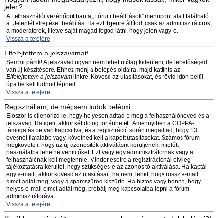
jelen?
A Felhasználói vezérlőpultban a „Fórum beállítások” menüpont alatt található
a „Jelenlét elrejtése” beállítás. Ha ezt
Igen
re állítod, csak az adminisztrátorok,
a moderátorok, illetve saját magad fogod látni, hogy jelen vagy-e.
Vissza a tetejére
Elfelejtettem a jelszavamat!
Semmi pánik! A jelszavad ugyan nem lehet utólag kideríteni, de lehetőséged
van új készítésére. Ehhez menj a belépés oldalra, majd kattints az
Elfelejtettem a jelszavam
linkre. Kövesd az utasításokat, és rövid időn belül
újra be kell tudnod lépned.
Vissza a tetejére
Regisztráltam, de mégsem tudok belépni
Először is ellenőrizd le, hogy helyesen adtad-e meg a felhasználóneved és a
jelszavad. Ha igen, akkor két dolog történhetett. Amennyiben a COPPA-
támogatás be van kapcsolva, és a regisztráció során megadtad, hogy 13
évesnél fiatalabb vagy, követned kell a kapott utasításokat. Számos fórum
megköveteli, hogy az új azonosítók aktiválásra kerüljenek, mielőtt
használatba lehetne venni őket. Ezt vagy egy adminisztrátornak vagy a
felhasználónak kell megtennie. Mindenesetre a regisztrációnál elvileg
tájékoztatásra kerültél, hogy szükséges-e az azonosító aktiválása. Ha kaptál
egy e-mailt, akkor kövesd az utasításait, ha nem, lehet, hogy rossz e-mail
címet adtál meg, vagy a spamszűrőd kiszűrte. Ha biztos vagy benne, hogy
helyes e-mail címet adtál meg, próbálj meg kapcsolatba lépni a fórum
adminisztrátorával.
Vissza a tetejére