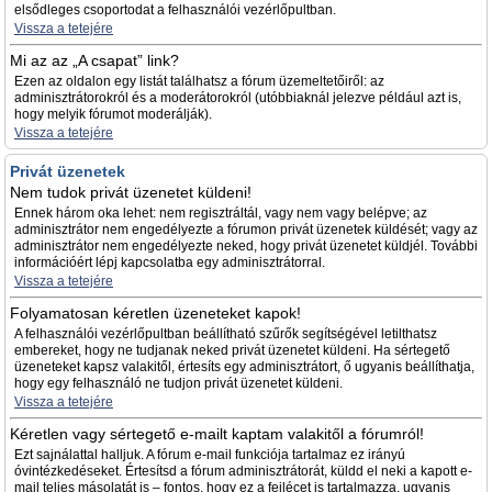
elsődleges csoportodat a felhasználói vezérlőpultban.
Vissza a tetejére
Mi az az „A csapat” link?
Ezen az oldalon egy listát találhatsz a fórum üzemeltetőiről: az
adminisztrátorokról és a moderátorokról (utóbbiaknál jelezve például azt is,
hogy melyik fórumot moderálják).
Vissza a tetejére
Privát üzenetek
Nem tudok privát üzenetet küldeni!
Ennek három oka lehet: nem regisztráltál, vagy nem vagy belépve; az
adminisztrátor nem engedélyezte a fórumon privát üzenetek küldését; vagy az
adminisztrátor nem engedélyezte neked, hogy privát üzenetet küldjél. További
információért lépj kapcsolatba egy adminisztrátorral.
Vissza a tetejére
Folyamatosan kéretlen üzeneteket kapok!
A felhasználói vezérlőpultban beállítható szűrők segítségével letilthatsz
embereket, hogy ne tudjanak neked privát üzenetet küldeni. Ha sértegető
üzeneteket kapsz valakitől, értesíts egy adminisztrátort, ő ugyanis beállíthatja,
hogy egy felhasználó ne tudjon privát üzenetet küldeni.
Vissza a tetejére
Kéretlen vagy sértegető e-mailt kaptam valakitől a fórumról!
Ezt sajnálattal halljuk. A fórum e-mail funkciója tartalmaz ez irányú
óvintézkedéseket. Értesítsd a fórum adminisztrátorát, küldd el neki a kapott e-
mail teljes másolatát is – fontos, hogy ez a fejlécet is tartalmazza, ugyanis