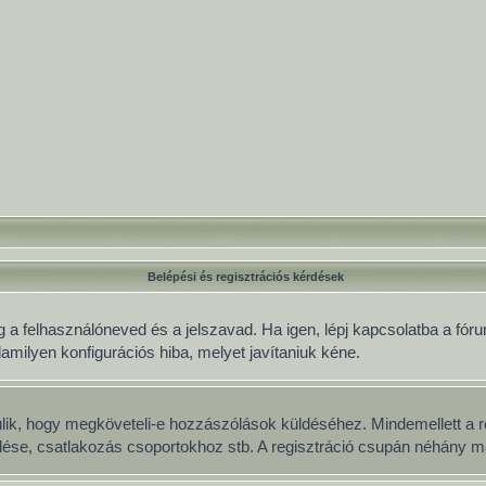
Belépési és regisztrációs kérdések
 a felhasználóneved és a jelszavad. Ha igen, lépj kapcsolatba a fórum
lamilyen konfigurációs hiba, melyet javítaniuk kéne.
múlik, hogy megköveteli-e hozzászólások küldéséhez. Mindemellett a r
üldése, csatlakozás csoportokhoz stb. A regisztráció csupán néhány má