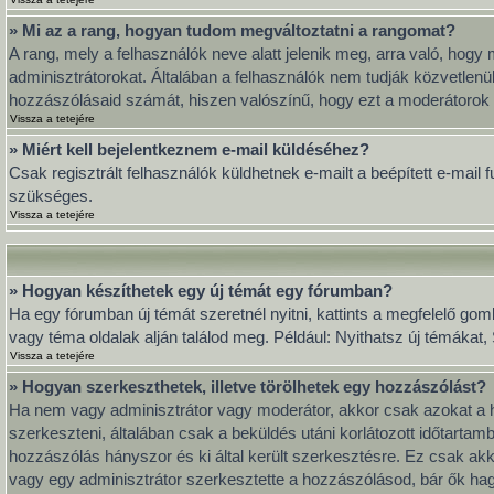
» Mi az a rang, hogyan tudom megváltoztatni a rangomat?
A rang, mely a felhasználók neve alatt jelenik meg, arra való, ho
adminisztrátorokat. Általában a felhasználók nem tudják közvetlenül
hozzászólásaid számát, hiszen valószínű, hogy ezt a moderátorok 
Vissza a tetejére
» Miért kell bejelentkeznem e-mail küldéséhez?
Csak regisztrált felhasználók küldhetnek e-mailt a beépített e-mail
szükséges.
Vissza a tetejére
» Hogyan készíthetek egy új témát egy fórumban?
Ha egy fórumban új témát szeretnél nyitni, kattints a megfelelő go
vagy téma oldalak alján találod meg. Például: Nyithatsz új témákat
Vissza a tetejére
» Hogyan szerkeszthetek, illetve törölhetek egy hozzászólást?
Ha nem vagy adminisztrátor vagy moderátor, akkor csak azokat a h
szerkeszteni, általában csak a beküldés utáni korlátozott időtarta
hozzászólás hányszor és ki által került szerkesztésre. Ez csak akk
vagy egy adminisztrátor szerkesztette a hozzászólásod, bár ők hag