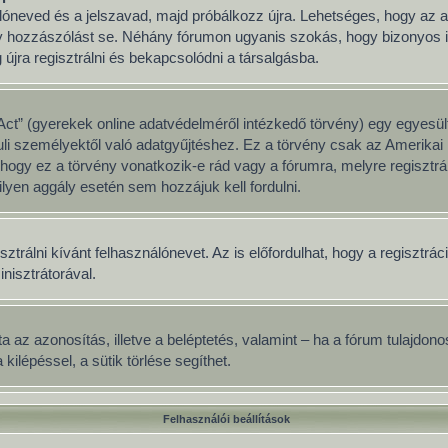
nálóneved és a jelszavad, majd próbálkozz újra. Lehetséges, hogy az ad
y hozzászólást se. Néhány fórumon ugyanis szokás, hogy bizonyos idő
jra regisztrálni és bekapcsolódni a társalgásba.
ct” (gyerekek online adatvédelméről intézkedő törvény) egy egyesült
uli személyektől való adatgyűjtéshez. Ez a törvény csak az Amerik
y ez a törvény vonatkozik-e rád vagy a fórumra, melyre regisztrálsz
lyen aggály esetén sem hozzájuk kell fordulni.
sztrálni kívánt felhasználónevet. Az is előfordulhat, hogy a regisztrá
inisztrátorával.
adata az azonosítás, illetve a beléptetés, valamint – ha a fórum tulajd
ilépéssel, a sütik törlése segíthet.
Felhasználói beállítások