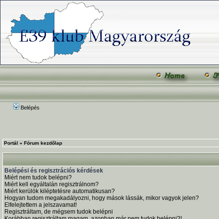
Belépés
Portál
»
Fórum kezdőlap
Belépési és regisztrációs kérdések
Miért nem tudok belépni?
Miért kell egyáltalán regisztrálnom?
Miért kerülök kiléptetésre automatikusan?
Hogyan tudom megakadályozni, hogy mások lássák, mikor vagyok jelen?
Elfelejtettem a jelszavamat!
Regisztráltam, de mégsem tudok belépni
Korábban regisztráltam magam, azonban már nem tudok belépni?!