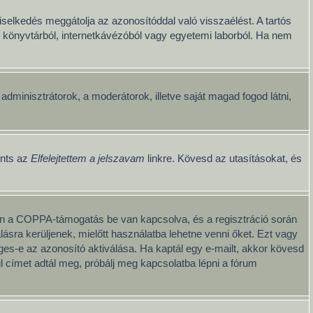
iselkedés meggátolja az azonosítóddal való visszaélést. A tartós
ul könyvtárból, internetkávézóból vagy egyetemi laborból. Ha nem
z adminisztrátorok, a moderátorok, illetve saját magad fogod látni,
ints az
Elfelejtettem a jelszavam
linkre. Kövesd az utasításokat, és
iben a COPPA-támogatás be van kapcsolva, és a regisztráció során
ásra kerüljenek, mielőtt használatba lehetne venni őket. Ezt vagy
éges-e az azonosító aktiválása. Ha kaptál egy e-mailt, akkor kövesd
l címet adtál meg, próbálj meg kapcsolatba lépni a fórum