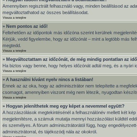
Amennyiben regisztrált felhasználó vagy, minden beállításod az ada
megváltoztathatod az összes beállításodat.
Vissza a tetejére
» Nem pontos az idő!
Feltehetően az időpontok más időzóna szerint kerülnek megjeleníté
Kérjük, vedd figyelembe, hogy az időzónát – mint a legtöbb más felh
megtedd.
Vissza a tetejére
» Megváltoztattam az időzónát, de még mindig pontatlan az idő
Ha biztos vagy benne, hogy helyes időzónát adtál meg, és a nyári idő
Vissza a tetejére
» A használni kívánt nyelv nincs a listában!
Ennek az az oka, hogy az adminisztrátor nem telepítette a megfelel
csomagot, amennyiben viszont még nem létezik, nyugodtan készítsd el
Vissza a tetejére
» Hogyan jeleníthetek meg egy képet a nevemmel együtt?
A hozzászólások megtekintésénél a felhasználónév mellett két kép 
megjelenítésre, a számuk mutatja mennyi hozzászólást küldtél eddi
és személyes. A fórum adminisztrátorától függ, hogy engedélyezett-e
adminisztrátorral, és tájékozódj nála az okokról.
Vissza a tetejére