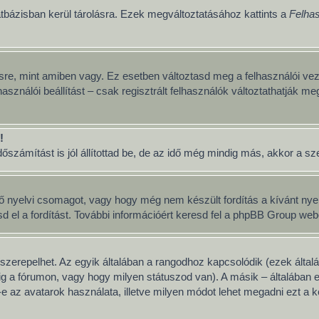
tbázisban kerül tárolásra. Ezek megváltoztatásához kattints a
Felhas
sre, mint amiben vagy. Ez esetben változtasd meg a felhasználói vez
asználói beállítást – csak regisztrált felhasználók változtathatják me
!
számítást is jól állítottad be, de az idő még mindig más, akkor a szerv
ő nyelvi csomagot, vagy hogy még nem készült fordítás a kívánt nyelv
 a fordítást. További információért keresd fel a phpBB Group weboldal
szerepelhet. Az egyik általában a rangodhoz kapcsolódik (ezek álta
g a fórumon, vagy hogy milyen státuszod van). A másik – általában 
 az avatarok használata, illetve milyen módot lehet megadni ezt a ké