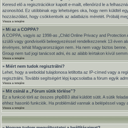
Keresd elő a regisztrációkor kapott e-mailt, ellenőrizd le a felhasz
azonosítód. Ez utóbbinak egy lehetséges oka, hogy nem küldtél eg
hozzászólást, hogy csökkentsék az adatbázis méretét. Próbálj meg ú
Vissza a tetejére
» Mi az a COPPA?
A COPPA, vagyis az 1998-as „Child Online Privacy and Protection A
szülői vagy gondviselői beleegyezéssel rendelkezzenek 13 éven al
érvényes, tehát Magyarországon nem. Ha nem vagy biztos benne, hog
Group nem tud jogi tanácsot adni, és az alább leírtakon kívül semmi
Vissza a tetejére
» Miért nem tudok regisztrálni?
Lehet, hogy a weboldal tulajdonosa letiltotta az IP-címed vagy a regi
regisztrálni. További segítségért lépj kapcsolatba a fórum egyik adm
Vissza a tetejére
» Mit csinál a „Fórum sütik törlése”?
Ez a funkció törli az összes phpBB3 által küldött sütit. A sütik fel
ehhez hasonló funkciók. Ha problémáid vannak a belépéssel vagy a k
Vissza a tetejére
» Hogyan tudom megváltoztatni a beállításaimat?