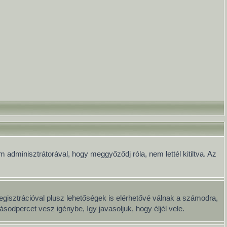
 adminisztrátorával, hogy meggyőződj róla, nem lettél kitiltva. Az
egisztrációval plusz lehetőségek is elérhetővé válnak a számodra,
sodpercet vesz igénybe, így javasoljuk, hogy éljél vele.