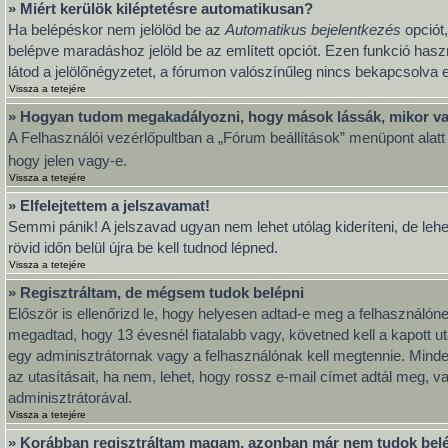
» Miért kerülök kiléptetésre automatikusan?
Ha belépéskor nem jelölöd be az
Automatikus bejelentkezés
opciót,
belépve maradáshoz jelöld be az említett opciót. Ezen funkció hasz
látod a jelölőnégyzetet, a fórumon valószínűleg nincs bekapcsolva e
Vissza a tetejére
» Hogyan tudom megakadályozni, hogy mások lássák, mikor va
A Felhasználói vezérlőpultban a „Fórum beállítások” menüpont alatt ta
hogy jelen vagy-e.
Vissza a tetejére
» Elfelejtettem a jelszavamat!
Semmi pánik! A jelszavad ugyan nem lehet utólag kideríteni, de leh
rövid időn belül újra be kell tudnod lépned.
Vissza a tetejére
» Regisztráltam, de mégsem tudok belépni
Először is ellenőrizd le, hogy helyesen adtad-e meg a felhasználó
megadtad, hogy 13 évesnél fiatalabb vagy, követned kell a kapott u
egy adminisztrátornak vagy a felhasználónak kell megtennie. Minden
az utasításait, ha nem, lehet, hogy rossz e-mail címet adtál meg, 
adminisztrátorával.
Vissza a tetejére
» Korábban regisztráltam magam, azonban már nem tudok bel