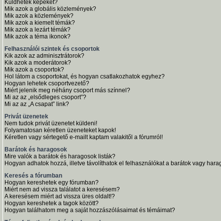
Küldhetek képeket?
Mik azok a globális közlemények?
Mik azok a közlemények?
Mik azok a kiemelt témák?
Mik azok a lezárt témák?
Mik azok a téma ikonok?
Felhasználói szintek és csoportok
Kik azok az adminisztrátorok?
Kik azok a moderátorok?
Mik azok a csoportok?
Hol látom a csoportokat, és hogyan csatlakozhatok egyhez?
Hogyan lehetek csoportvezető?
Miért jelenik meg néhány csoport más színnel?
Mi az az „elsődleges csoport”?
Mi az az „A csapat” link?
Privát üzenetek
Nem tudok privát üzenetet küldeni!
Folyamatosan kéretlen üzeneteket kapok!
Kéretlen vagy sértegető e-mailt kaptam valakitől a fórumról!
Barátok és haragosok
Mire valók a barátok és haragosok listák?
Hogyan adhatok hozzá, illetve távolíthatok el felhasználókat a barátok vagy harag
Keresés a fórumban
Hogyan kereshetek egy fórumban?
Miért nem ad vissza találatot a keresésem?
A keresésem miért ad vissza üres oldalt!?
Hogyan kereshetek a tagok között?
Hogyan találhatom meg a saját hozzászólásaimat és témáimat?