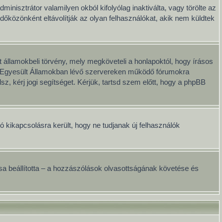
minisztrátor valamilyen okból kifolyólag inaktiválta, vagy törölte az
közönként eltávolítják az olyan felhasználókat, akik nem küldtek
 államokbeli törvény, mely megköveteli a honlapoktól, hogy írásos
ai Egyesült Államokban lévő szervereken működő fórumokra
, kérj jogi segítséget. Kérjük, tartsd szem előtt, hogy a phpBB
ció kikapcsolásra került, hogy ne tudjanak új felhasználók
onosa beállította – a hozzászólások olvasottságának követése és