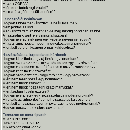
Mi az a COPPA?
Miért nem tudok regisztrálni?
Mit csinál a „Fórum sütik törlése”?
Felhasználói beállítások
Hogyan tudom megváltoztatni a beállításaimat?
Nem pontos az idő!
Megváltoztattam az időzónát, de még mindig pontatlan az idő!
A használni kívánt nyelv nincs a listában!
Hogyan jeleníthetek meg egy képet a nevemmel együtt?
Mi az a rang, hogyan tudom megváltoztatni a rangomat?
Miért kell bejelentkeznem e-mail küldéséhez?
Hozzászólással kapcsolatos kérdések
Hogyan készíthetek egy új témát egy fórumban?
Hogyan szerkeszthetek, illetve törölhetek egy hozzászólást?
Hogyan csatolhatom az aláírásomat a hozzászólásomhoz?
Hogyan készíthetek szavazást?
Hogyan szerkeszthetek vagy törölhetek egy szavazást?
Miért nem férek hozzá egy fórumhoz?
Miért nem tudok szavazni?
Miért nem tudok hozzáadni csatolmányokat?
Miért kaptam figyelmeztetést?
Hogyan jelenthetek egy hozzászólást a moderátoroknak?
Mire való az „Elmentés” gomb hozzászólás küldésénél?
Miért kell a hozzászólásomat jóváhagynia egy moderátornak?
Hogyan ugraszthatok előre egy témát?
Formázás és téma típusok
Mi az a BBCode?
Használhatok HTML-t?
Mik azok az emotikonok?