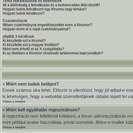
Téma feliratkozások és kedvencek
Mi a különbség a feliratkozás és a kedvencekbe tétel között?
Hogyan tudok feliratkozni egy fórumra vagy témára?
Hogyan tudok leiratkozni?
Csatolmányok
Milyen csatolmányok engedélyezettek ezen a fórumon?
Hogyan érem el a saját csatolmányaimat?
phpBB 3 kérdések
Ki készítette ezt a fórumot?
Ki készítette ezt a magyar fordítást?
Miért nem érhető el az X szolgáltatás?
Ki az illetékes a fórumon olvasható tartalommal kapcsolatban?
» Miért nem tudok belépni?
Ennek számos oka lehet. Először is ellenőrizd, hogy jól adtad-e meg
is lehetséges, hogy a weboldal üzemeltetőjének oldalán lépett fel va
Vissza a tetejére
» Miért kell egyáltalán regisztrálnom?
A regisztráció nem feltétlenül kötelező, a fórum adminisztrátorán 
mint például avatar használata, privát üzenetek, illetve e-mailek k
Vissza a tetejére