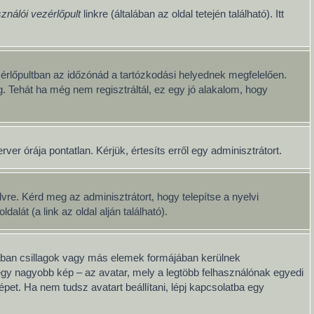
ználói vezérlőpult
linkre (általában az oldal tetején található). Itt
érlőpultban az időzónád a tartózkodási helyednek megfelelően.
g. Tehát ha még nem regisztráltál, ez egy jó alakalom, hogy
er órája pontatlan. Kérjük, értesíts erről egy adminisztrátort.
re. Kérd meg az adminisztrátort, hogy telepítse a nyelvi
át (a link az oldal alján található).
lában csillagok vagy más elemek formájában kerülnek
egy nagyobb kép – az avatar, mely a legtöbb felhasználónak egyedi
pet. Ha nem tudsz avatart beállítani, lépj kapcsolatba egy