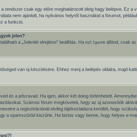
 a rendszer csak egy előre meghatározott ideig hagy belépve. Ez a v
nálata nem ajánlott, ha nyilvános helyről használod a fórumot, példá
z a funkció.
gyok jelen?
lálható a „Jelenlét elrejtése” beállítás. Ha ezt
re állítod, csak a
Igen
etőséged van új készítésére. Ehhez menj a belépés oldalra, majd katt
neved és a jelszavad. Ha igen, akkor két dolog történhetett. Amenny
tasításokat. Számos fórum megköveteli, hogy az új azonosítók aktivál
esetre a regisztrációnál elvileg tájékoztatásra kerültél, hogy szüks
vagy a spamszűrőd kiszűrte. Ha biztos vagy benne, hogy helyes e-mai
épni?!