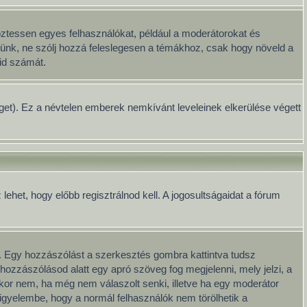
öztessen egyes felhasználókat, például a moderátorokat és
Kérünk, ne szólj hozzá feleslegesen a témákhoz, csak hogy növeld a
id számát.
séget). Ez a névtelen emberek nemkívánt leveleinek elkerülése végett
het, hogy előbb regisztrálnod kell. A jogosultságaidat a fórum
. Egy hozzászólást a szerkesztés gombra kattintva tudsz
hozzászólásod alatt egy apró szöveg fog megjelenni, mely jelzi, a
kkor nem, ha még nem válaszolt senki, illetve ha egy moderátor
igyelembe, hogy a normál felhasználók nem törölhetik a