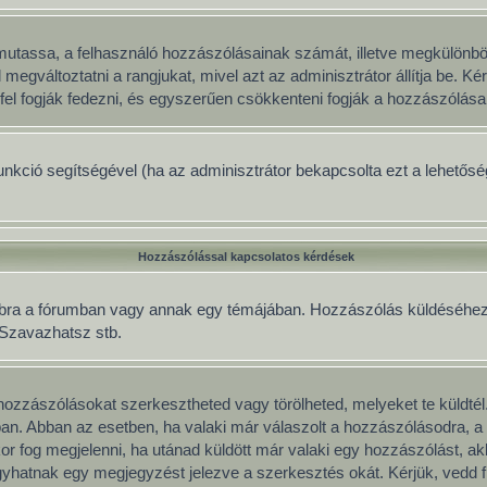
gy mutassa, a felhasználó hozzászólásainak számát, illetve megkülönb
 megváltoztatni a rangjukat, mivel azt az adminisztrátor állítja be. 
fel fogják fedezni, és egyszerűen csökkenteni fogják a hozzászólása
 funkció segítségével (ha az adminisztrátor bekapcsolta ezt a lehető
Hozzászólással kapcsolatos kérdések
mbra a fórumban vagy annak egy témájában. Hozzászólás küldéséhez le
, Szavazhatsz stb.
ozzászólásokat szerkesztheted vagy törölheted, melyeket te küldtél
mban. Abban az esetben, ha valaki már válaszolt a hozzászólásodra, a 
or fog megjelenni, ha utánad küldött már valaki egy hozzászólást, a
yhatnak egy megjegyzést jelezve a szerkesztés okát. Kérjük, vedd f