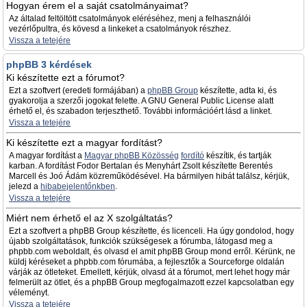
Hogyan érem el a saját csatolmányaimat?
Az általad feltöltött csatolmányok eléréséhez, menj a felhasználói
vezérlőpultra, és kövesd a linkeket a csatolmányok részhez.
Vissza a tetejére
phpBB 3 kérdések
Ki készítette ezt a fórumot?
Ezt a szoftvert (eredeti formájában) a
phpBB Group
készítette, adta ki, és
gyakorolja a szerzői jogokat felette. A GNU General Public License alatt
érhető el, és szabadon terjeszthető. További információért lásd a linket.
Vissza a tetejére
Ki készítette ezt a magyar fordítást?
A magyar fordítást a
Magyar phpBB Közösség
fordító
készítik, és tartják
karban. A fordítást Fodor Bertalan és Menyhárt Zsolt készítette Berentés
Marcell és Joó Ádám közreműködésével. Ha bármilyen hibát találsz, kérjük,
jelezd a
hibabejelentőnkben
.
Vissza a tetejére
Miért nem érhető el az X szolgáltatás?
Ezt a szoftvert a phpBB Group készítette, és licenceli. Ha úgy gondolod, hogy
újabb szolgáltatások, funkciók szükségesek a fórumba, látogasd meg a
phpbb.com weboldalt, és olvasd el amit phpBB Group mond erről. Kérünk, ne
küldj kéréseket a phpbb.com fórumába, a fejlesztők a Sourceforge oldalán
várják az ötleteket. Emellett, kérjük, olvasd át a fórumot, mert lehet hogy már
felmerült az ötlet, és a phpBB Group megfogalmazott ezzel kapcsolatban egy
véleményt.
Vissza a tetejére