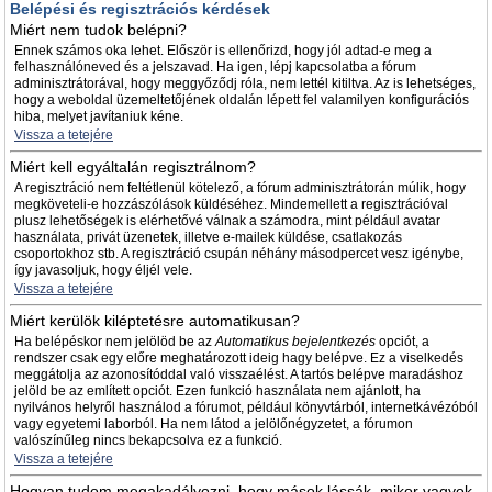
Belépési és regisztrációs kérdések
Miért nem tudok belépni?
Ennek számos oka lehet. Először is ellenőrizd, hogy jól adtad-e meg a
felhasználóneved és a jelszavad. Ha igen, lépj kapcsolatba a fórum
adminisztrátorával, hogy meggyőződj róla, nem lettél kitiltva. Az is lehetséges,
hogy a weboldal üzemeltetőjének oldalán lépett fel valamilyen konfigurációs
hiba, melyet javítaniuk kéne.
Vissza a tetejére
Miért kell egyáltalán regisztrálnom?
A regisztráció nem feltétlenül kötelező, a fórum adminisztrátorán múlik, hogy
megköveteli-e hozzászólások küldéséhez. Mindemellett a regisztrációval
plusz lehetőségek is elérhetővé válnak a számodra, mint például avatar
használata, privát üzenetek, illetve e-mailek küldése, csatlakozás
csoportokhoz stb. A regisztráció csupán néhány másodpercet vesz igénybe,
így javasoljuk, hogy éljél vele.
Vissza a tetejére
Miért kerülök kiléptetésre automatikusan?
Ha belépéskor nem jelölöd be az
Automatikus bejelentkezés
opciót, a
rendszer csak egy előre meghatározott ideig hagy belépve. Ez a viselkedés
meggátolja az azonosítóddal való visszaélést. A tartós belépve maradáshoz
jelöld be az említett opciót. Ezen funkció használata nem ajánlott, ha
nyilvános helyről használod a fórumot, például könyvtárból, internetkávézóból
vagy egyetemi laborból. Ha nem látod a jelölőnégyzetet, a fórumon
valószínűleg nincs bekapcsolva ez a funkció.
Vissza a tetejére
Hogyan tudom megakadályozni, hogy mások lássák, mikor vagyok