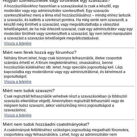
Hogyan szerkeszthetek vagy törölhetek egy szavazást?
A hozzászólásokhoz hasonlóan a szavazásokat is csak a készítő, egy
moderátor vagy egy adminisztrátor szerkesztheti. Egy szavazás
szerkesztéséhez menj a téma első hozzászólásához – mindig ehhez tartozik
a szavazás, és kattints a
szerkeszt
gombra. Ha még senki sem szavazott, a
készítő még törölheti a szavazást, vagy megváltoztathatja a választási
lehetőségeket, de ha már érkezett szavazat, csak egy adminisztrátor vagy egy
moderátor törölheti vagy szerkesztheti a szavazást. Így nem lehet manipulálni
a szavazást a szavazási lehetőségek megváltoztatásával.
Vissza a tetejére
Miért nem férek hozzá egy fórumhoz?
Néhány fórum lehet, hogy csak bizonyos felhasználók, illetve csoportok
számára érhető el. A fórum megtekintéséhez, olvasásához, benne
hozzászólás küldéséhez stb. lehet, hogy speciális jogosultság kell. Lépj
kapcsolatba egy moderátorral vagy egy adminisztrátorral, és kérelmezd a
jogosultságot.
Vissza a tetejére
Miért nem tudok szavazni?
Csak regisztrált felhasználók vehetnek részt a szavazásokban (a többszöri
szavazás elkerülése végett). Amennyiben regisztrált felhasználó vagy de
mégsem tudsz szavazni, akkor valószínűleg nincs jogosultságod a
szavazáshoz.
Vissza a tetejére
Miért nem tudok hozzáadni csatolmányokat?
A csatolmányok feltöltéséhez szükséges jogosultság megadható fórumokra,
csoportokra vagy felhasználókra. Lehet, hogy az adminisztrátor nem