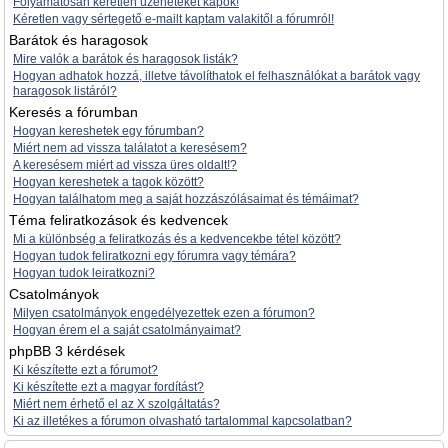
Folyamatosan kéretlen üzeneteket kapok!
Kéretlen vagy sértegető e-mailt kaptam valakitől a fórumról!
Barátok és haragosok
Mire valók a barátok és haragosok listák?
Hogyan adhatok hozzá, illetve távolíthatok el felhasználókat a barátok vagy
haragosok listáról?
Keresés a fórumban
Hogyan kereshetek egy fórumban?
Miért nem ad vissza találatot a keresésem?
A keresésem miért ad vissza üres oldalt!?
Hogyan kereshetek a tagok között?
Hogyan találhatom meg a saját hozzászólásaimat és témáimat?
Téma feliratkozások és kedvencek
Mi a különbség a feliratkozás és a kedvencekbe tétel között?
Hogyan tudok feliratkozni egy fórumra vagy témára?
Hogyan tudok leiratkozni?
Csatolmányok
Milyen csatolmányok engedélyezettek ezen a fórumon?
Hogyan érem el a saját csatolmányaimat?
phpBB 3 kérdések
Ki készítette ezt a fórumot?
Ki készítette ezt a magyar fordítást?
Miért nem érhető el az X szolgáltatás?
Ki az illetékes a fórumon olvasható tartalommal kapcsolatban?