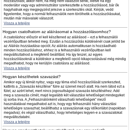
hozzászólást, akkor nem, ha még nem válaszolt senki, illetve ha egy
moderátor vagy egy adminisztrátor szerkesztette a hozzászólásod, bár ők
hagyhatnak egy megjegyzést jelezve a szerkesztés okát. Kérjük, vedd
figyelembe, hogy a normál felhasználók nem törölhetik a hozzászólásukat,
miután már másvalaki válaszolt.
Vissza a tetejére
Hogyan csatolhatom az aláírásomat a hozzászólásomhoz?
A csatoláshoz először el kell készítened az aláírásod – ezt a felhasználói
vezérlőpultban teheted meg. Ezután a hozzászólás küldésénél csak jelöld be
az
Aláírás hozzáadása
opciót. Az aláírás automatikusan is hozzáadható
minden hozzászóláshoz, ehhez is a felhasználói vezérlőpultban kell
megváltoztatnod a megfelelő beállítást. Ha így teszel, az egyes
hozzászólásoknál a küldéskor a megfelelő opció kikapcsolásával még mindig
megadhatod, hogy ne kerüljön csatolásra az aláírásod.
Vissza a tetejére
Hogyan készíthetek szavazást?
Amikor egy új témát nyitsz, vagy egy téma első hozzászólását szerkeszted,
kattints a „Szavazás készítése” fülre az üzenet mező alatt. Ha nem látod ezt a
fület, az azért lehet, mert nincs jogosultságod szavazás készítéséhez. Add
meg a szavazás címét, majd legalább két választási lehetőséget mindegyiket
új sorba írva. A „Felhasználónként válaszható lehetőségek” mező
használatával megadhatod azt is, hogy egy felhasználó hány választási
lehetőségre szavazhat; beállíthatsz a szavazásnak egy időkorlátot (napokban
megadva); és végül választhatsz, hogy lehetséges legyen-e a szavazatokat
megváltoztatatni.
Vissza a tetejére