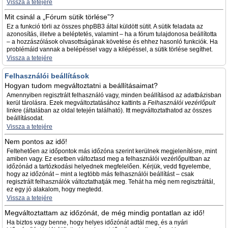
Vissza a tetejére
Mit csinál a „Fórum sütik törlése”?
Ez a funkció törli az összes phpBB3 által küldött sütit. A sütik feladata az
azonosítás, illetve a beléptetés, valamint – ha a fórum tulajdonosa beállította
– a hozzászólások olvasottságának követése és ehhez hasonló funkciók. Ha
problémáid vannak a belépéssel vagy a kilépéssel, a sütik törlése segíthet.
Vissza a tetejére
Felhasználói beállítások
Hogyan tudom megváltoztatni a beállításaimat?
Amennyiben regisztrált felhasználó vagy, minden beállításod az adatbázisban
kerül tárolásra. Ezek megváltoztatásához kattints a
Felhasználói vezérlőpult
linkre (általában az oldal tetején található). Itt megváltoztathatod az összes
beállításodat.
Vissza a tetejére
Nem pontos az idő!
Feltehetően az időpontok más időzóna szerint kerülnek megjelenítésre, mint
amiben vagy. Ez esetben változtasd meg a felhasználói vezérlőpultban az
időzónád a tartózkodási helyednek megfelelően. Kérjük, vedd figyelembe,
hogy az időzónát – mint a legtöbb más felhasználói beállítást – csak
regisztrált felhasználók változtathatják meg. Tehát ha még nem regisztráltál,
ez egy jó alakalom, hogy megtedd.
Vissza a tetejére
Megváltoztattam az időzónát, de még mindig pontatlan az idő!
Ha biztos vagy benne, hogy helyes időzónát adtál meg, és a nyári