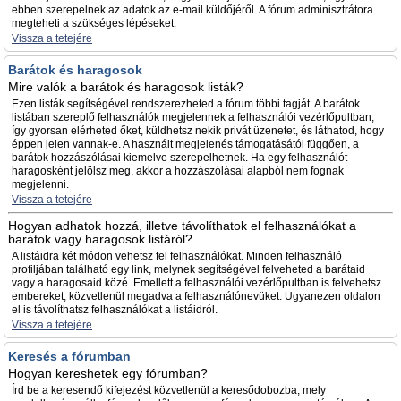
ebben szerepelnek az adatok az e-mail küldőjéről. A fórum adminisztrátora
megteheti a szükséges lépéseket.
Vissza a tetejére
Barátok és haragosok
Mire valók a barátok és haragosok listák?
Ezen listák segítségével rendszerezheted a fórum többi tagját. A barátok
listában szereplő felhasználók megjelennek a felhasználói vezérlőpultban,
így gyorsan elérheted őket, küldhetsz nekik privát üzenetet, és láthatod, hogy
éppen jelen vannak-e. A használt megjelenés támogatásától függően, a
barátok hozzászólásai kiemelve szerepelhetnek. Ha egy felhasználót
haragosként jelölsz meg, akkor a hozzászólásai alapból nem fognak
megjelenni.
Vissza a tetejére
Hogyan adhatok hozzá, illetve távolíthatok el felhasználókat a
barátok vagy haragosok listáról?
A listáidra két módon vehetsz fel felhasználókat. Minden felhasználó
profiljában található egy link, melynek segítségével felveheted a barátaid
vagy a haragosaid közé. Emellett a felhasználói vezérlőpultban is felvehetsz
embereket, közvetlenül megadva a felhasználónevüket. Ugyanezen oldalon
el is távolíthatsz felhasználókat a listáidról.
Vissza a tetejére
Keresés a fórumban
Hogyan kereshetek egy fórumban?
Írd be a keresendő kifejezést közvetlenül a keresődobozba, mely