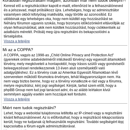
Korábban regisztráltam magam, azonban már nem tudok belépni?!
Keresd elő a regisztrációkor kapott e-mailt, ellenőrizd le a felhasználóneved
és a jelszavad, majd próbálkozz újra. Lehetséges, hogy az adminisztrátor
valamilyen okból kifolyólag inaktiválta, vagy törölte az azonosítód. Ez
utóbbinak egy lehetséges oka, hogy nem küldtél egy hozzászólást se.
Néhány fórumon ugyanis szokás, hogy bizonyos időközönként eltávolítják az
olyan felhasználókat, akik nem küldtek hozzászólást, hogy csökkentsék az
adatbázis méretét. Próbálj meg újra regisztrálni és bekapcsolódni a
társalgásba.
Vissza a tetejére
Mi az a COPPA?
A COPPA, vagyis az 1998-as „Child Online Privacy and Protection Act”
(gyerekek online adatvédelméről intézkedő törvény) egy egyesült államokbeli
törvény, mely megköveteli a honlapoktól, hogy írásos szülői vagy gondviselői
beleegyezéssel rendelkezzenek 13 éven aluli személyektől való
adatgyűjtéshez. Ez a törvény csak az Amerikai Egyesült Államokban lévő
szervereken működő fórumokra érvényes, tehát Magyarországon nem. Ha
nem vagy biztos benne, hogy ez a törvény vonatkozik-e rád vagy a fórumra,
melyre regisztrálsz, kérj jogi segítséget. Kérjük, tartsd szem előtt, hogy a
phpBB Group nem tud jogi tanácsot adni, és az alább leírtakon kívül
semmilyen aggály esetén sem hozzájuk kell fordulni.
Vissza a tetejére
Miért nem tudok regisztrálni?
Lehet, hogy a weboldal tulajdonosa letiltotta az IP-címed vagy a regisztrálni
kívánt felhasználónevet. Az is előfordulhat, hogy a regisztráció kikapcsolásra
került, hogy ne tudjanak új felhasználók regisztrálni. További segítségért lépj
kapcsolatba a fórum egyik adminisztrátorával.