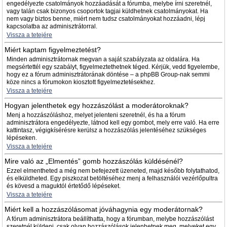
engedélyezte csatolmányok hozzáadását a fórumba, melybe írni szeretnél,
vagy talán csak bizonyos csoportok tagjai küldhetnek csatolmányokat. Ha
nem vagy biztos benne, miért nem tudsz csatolmányokat hozzáadni, lépj
kapcsolatba az adminisztrátorral.
Vissza a tetejére
Miért kaptam figyelmeztetést?
Minden adminisztrátornak megvan a saját szabályzata az oldalára. Ha
megsértettél egy szabályt, figyelmeztethetnek téged. Kérjük, vedd figyelembe,
hogy ez a fórum adminisztrátorának döntése – a phpBB Group-nak semmi
köze nincs a fórumokon kiosztott figyelmeztetésekhez.
Vissza a tetejére
Hogyan jelenthetek egy hozzászólást a moderátoroknak?
Menj a hozzászóláshoz, melyet jelenteni szeretnél, és ha a fórum
adminisztrátora engedélyezte, látnod kell egy gombot, mely erre való. Ha erre
kattintasz, végigkísérésre kerülsz a hozzászólás jelentéséhez szükséges
lépéseken.
Vissza a tetejére
Mire való az „Elmentés” gomb hozzászólás küldésénél?
Ezzel elmentheted a még nem befejezett üzeneted, majd később folytathatod,
és elküldheted. Egy piszkozat betöltéséhez menj a felhasználói vezérlőpultra
és kövesd a maguktól értetődő lépéseket.
Vissza a tetejére
Miért kell a hozzászólásomat jóváhagynia egy moderátornak?
A fórum adminisztrátora beállíthatta, hogy a fórumban, melybe hozzászólást
szeretnél küldeni, csak olyan hozzászólások jelenhetnek meg, melyeket egy