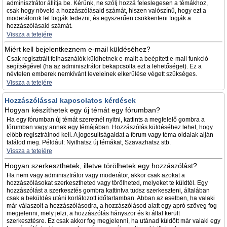
adminisztrátor állítja be. Kérünk, ne szólj hozzá feleslegesen a témákhoz,
csak hogy növeld a hozzászólásaid számát, hiszen valószínű, hogy ezt a
moderátorok fel fogják fedezni, és egyszerűen csökkenteni fogják a
hozzászólásaid számát.
Vissza a tetejére
Miért kell bejelentkeznem e-mail küldéséhez?
Csak regisztrált felhasználók küldhetnek e-mailt a beépített e-mail funkció
segítségével (ha az adminisztrátor bekapcsolta ezt a lehetőséget). Ez a
névtelen emberek nemkívánt leveleinek elkerülése végett szükséges.
Vissza a tetejére
Hozzászólással kapcsolatos kérdések
Hogyan készíthetek egy új témát egy fórumban?
Ha egy fórumban új témát szeretnél nyitni, kattints a megfelelő gombra a
fórumban vagy annak egy témájában. Hozzászólás küldéséhez lehet, hogy
előbb regisztrálnod kell. A jogosultságaidat a fórum vagy téma oldalak alján
találod meg. Például: Nyithatsz új témákat, Szavazhatsz stb.
Vissza a tetejére
Hogyan szerkeszthetek, illetve törölhetek egy hozzászólást?
Ha nem vagy adminisztrátor vagy moderátor, akkor csak azokat a
hozzászólásokat szerkesztheted vagy törölheted, melyeket te küldtél. Egy
hozzászólást a szerkesztés gombra kattintva tudsz szerkeszteni, általában
csak a beküldés utáni korlátozott időtartamban. Abban az esetben, ha valaki
már válaszolt a hozzászólásodra, a hozzászólásod alatt egy apró szöveg fog
megjelenni, mely jelzi, a hozzászólás hányszor és ki által került
szerkesztésre. Ez csak akkor fog megjelenni, ha utánad küldött már valaki egy