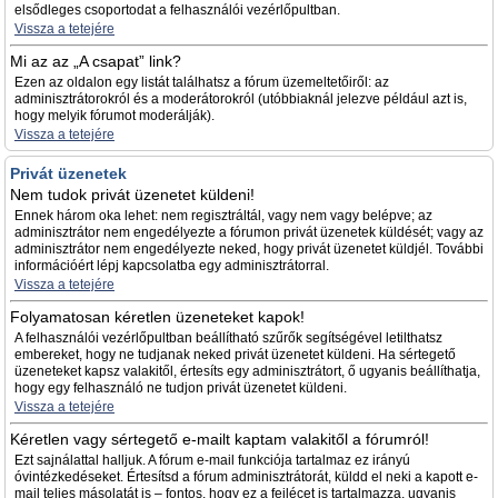
elsődleges csoportodat a felhasználói vezérlőpultban.
Vissza a tetejére
Mi az az „A csapat” link?
Ezen az oldalon egy listát találhatsz a fórum üzemeltetőiről: az
adminisztrátorokról és a moderátorokról (utóbbiaknál jelezve például azt is,
hogy melyik fórumot moderálják).
Vissza a tetejére
Privát üzenetek
Nem tudok privát üzenetet küldeni!
Ennek három oka lehet: nem regisztráltál, vagy nem vagy belépve; az
adminisztrátor nem engedélyezte a fórumon privát üzenetek küldését; vagy az
adminisztrátor nem engedélyezte neked, hogy privát üzenetet küldjél. További
információért lépj kapcsolatba egy adminisztrátorral.
Vissza a tetejére
Folyamatosan kéretlen üzeneteket kapok!
A felhasználói vezérlőpultban beállítható szűrők segítségével letilthatsz
embereket, hogy ne tudjanak neked privát üzenetet küldeni. Ha sértegető
üzeneteket kapsz valakitől, értesíts egy adminisztrátort, ő ugyanis beállíthatja,
hogy egy felhasználó ne tudjon privát üzenetet küldeni.
Vissza a tetejére
Kéretlen vagy sértegető e-mailt kaptam valakitől a fórumról!
Ezt sajnálattal halljuk. A fórum e-mail funkciója tartalmaz ez irányú
óvintézkedéseket. Értesítsd a fórum adminisztrátorát, küldd el neki a kapott e-
mail teljes másolatát is – fontos, hogy ez a fejlécet is tartalmazza, ugyanis