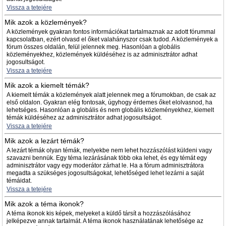
Vissza a tetejére
Mik azok a közlemények?
A közlemények gyakran fontos információkat tartalmaznak az adott fórummal
kapcsolatban, ezért olvasd el őket valahányszor csak tudod. A közlemények a
fórum összes oldalán, felül jelennek meg. Hasonlóan a globális
közleményekhez, közlemények küldéséhez is az adminisztrátor adhat
jogosultságot.
Vissza a tetejére
Mik azok a kiemelt témák?
A kiemelt témák a közlemények alatt jelennek meg a fórumokban, de csak az
első oldalon. Gyakran elég fontosak, úgyhogy érdemes őket elolvasnod, ha
lehetséges. Hasonlóan a globális és nem globális közleményekhez, kiemelt
témák küldéséhez az adminisztrátor adhat jogosultságot.
Vissza a tetejére
Mik azok a lezárt témák?
A lezárt témák olyan témák, melyekbe nem lehet hozzászólást küldeni vagy
szavazni bennük. Egy téma lezárásának több oka lehet, és egy témát egy
adminisztrátor vagy egy moderátor zárhat le. Ha a fórum adminisztrátora
megadta a szükséges jogosultságokat, lehetőséged lehet lezárni a saját
témáidat.
Vissza a tetejére
Mik azok a téma ikonok?
A téma ikonok kis képek, melyeket a küldő társít a hozzászólásához
jelképezve annak tartalmát. A téma ikonok használatának lehetősége az