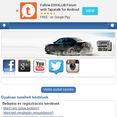
Gyakran ismételt kérdések
Follow E39 KLUB Fórum
with Tapatalk for Android
VIEW
FREE - on Google Play
Váltás asztali nézetre
Gyakran ismételt kérdések
Belépési és regisztrációs kérdések
Miért nem tudok belépni?
Miért kell egyáltalán regisztrálnom?