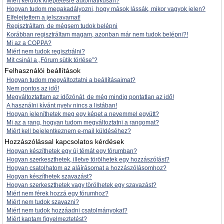
Miért kerülök kiléptetésre automatikusan?
Hogyan tudom megakadályozni, hogy mások lássák, mikor vagyok jelen?
Elfelejtettem a jelszavamat!
Regisztráltam, de mégsem tudok belépni
Korábban regisztráltam magam, azonban már nem tudok belépni?!
Mi az a COPPA?
Miért nem tudok regisztrálni?
Mit csinál a „Fórum sütik törlése”?
Felhasználói beállítások
Hogyan tudom megváltoztatni a beállításaimat?
Nem pontos az idő!
Megváltoztattam az időzónát, de még mindig pontatlan az idő!
A használni kívánt nyelv nincs a listában!
Hogyan jeleníthetek meg egy képet a nevemmel együtt?
Mi az a rang, hogyan tudom megváltoztatni a rangomat?
Miért kell bejelentkeznem e-mail küldéséhez?
Hozzászólással kapcsolatos kérdések
Hogyan készíthetek egy új témát egy fórumban?
Hogyan szerkeszthetek, illetve törölhetek egy hozzászólást?
Hogyan csatolhatom az aláírásomat a hozzászólásomhoz?
Hogyan készíthetek szavazást?
Hogyan szerkeszthetek vagy törölhetek egy szavazást?
Miért nem férek hozzá egy fórumhoz?
Miért nem tudok szavazni?
Miért nem tudok hozzáadni csatolmányokat?
Miért kaptam figyelmeztetést?