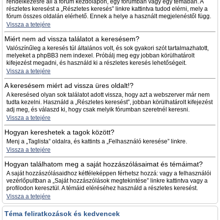
rendelkezésre áll a fórum kezdőlapon, egy fórumban vagy egy témában. A
részletes keresést a „Részletes keresés” linkre kattintva tudod elérni, mely a
fórum összes oldalán elérhető. Ennek a helye a használt megjelenéstől függ.
Vissza a tetejére
Miért nem ad vissza találatot a keresésem?
Valószínűleg a keresés túl általános volt, és sok gyakori szót tartalmazhatott,
melyeket a phpBB3 nem indexel. Próbálj meg egy jobban körülhatárolt
kifejezést megadni, és használd ki a részletes keresés lehetőségeit.
Vissza a tetejére
A keresésem miért ad vissza üres oldalt!?
A keresésed olyan sok találatot adott vissza, hogy azt a webszerver már nem
tudta kezelni. Használd a „Részletes keresést”, jobban körülhatárolt kifejezést
adj meg, és válaszd ki, hogy csak melyik fórumban szeretnél keresni.
Vissza a tetejére
Hogyan kereshetek a tagok között?
Menj a „Taglista” oldalra, és kattints a „Felhasználó keresése” linkre.
Vissza a tetejére
Hogyan találhatom meg a saját hozzászólásaimat és témáimat?
A saját hozzászólásaidhoz kétféleképpen férhetsz hozzá: vagy a felhasználói
vezérlőpultban a „Saját hozzászólások megtekintése” linkre kattintva vagy a
profilodon keresztül. A témáid eléréséhez használd a részletes keresést.
Vissza a tetejére
Téma feliratkozások és kedvencek