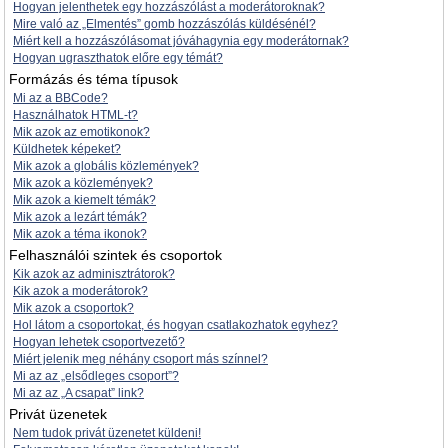
Hogyan jelenthetek egy hozzászólást a moderátoroknak?
Mire való az „Elmentés” gomb hozzászólás küldésénél?
Miért kell a hozzászólásomat jóváhagynia egy moderátornak?
Hogyan ugraszthatok előre egy témát?
Formázás és téma típusok
Mi az a BBCode?
Használhatok HTML-t?
Mik azok az emotikonok?
Küldhetek képeket?
Mik azok a globális közlemények?
Mik azok a közlemények?
Mik azok a kiemelt témák?
Mik azok a lezárt témák?
Mik azok a téma ikonok?
Felhasználói szintek és csoportok
Kik azok az adminisztrátorok?
Kik azok a moderátorok?
Mik azok a csoportok?
Hol látom a csoportokat, és hogyan csatlakozhatok egyhez?
Hogyan lehetek csoportvezető?
Miért jelenik meg néhány csoport más színnel?
Mi az az „elsődleges csoport”?
Mi az az „A csapat” link?
Privát üzenetek
Nem tudok privát üzenetet küldeni!