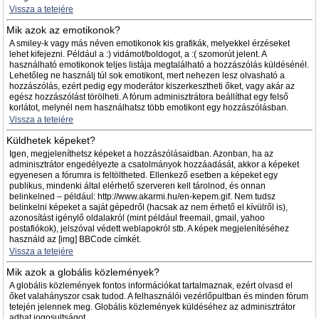
Vissza a tetejére
Mik azok az emotikonok?
A smiley-k vagy más néven emotikonok kis grafikák, melyekkel érzéseket
lehet kifejezni. Például a :) vidámot/boldogot, a :( szomorút jelent. A
használható emotikonok teljes listája megtalálható a hozzászólás küldésénél.
Lehetőleg ne használj túl sok emotikont, mert nehezen lesz olvasható a
hozzászólás, ezért pedig egy moderátor kiszerkesztheti őket, vagy akár az
egész hozzászólást törölheti. A fórum adminisztrátora beállíthat egy felső
korlátot, melynél nem használhatsz több emotikont egy hozzászólásban.
Vissza a tetejére
Küldhetek képeket?
Igen, megjeleníthetsz képeket a hozzászólásaidban. Azonban, ha az
adminisztrátor engedélyezte a csatolmányok hozzáadását, akkor a képeket
egyenesen a fórumra is feltöltheted. Ellenkező esetben a képeket egy
publikus, mindenki által elérhető szerveren kell tárolnod, és onnan
belinkelned – például: http://www.akarmi.hu/en-kepem.gif. Nem tudsz
belinkelni képeket a saját gépedről (hacsak az nem érhető el kívülről is),
azonosítást igénylő oldalakról (mint például freemail, gmail, yahoo
postafiókok), jelszóval védett weblapokról stb. A képek megjelenítéséhez
használd az [img] BBCode címkét.
Vissza a tetejére
Mik azok a globális közlemények?
A globális közlemények fontos információkat tartalmaznak, ezért olvasd el
őket valahányszor csak tudod. A felhasználói vezérlőpultban és minden fórum
tetején jelennek meg. Globális közlemények küldéséhez az adminisztrátor
adhat jogosultságot.