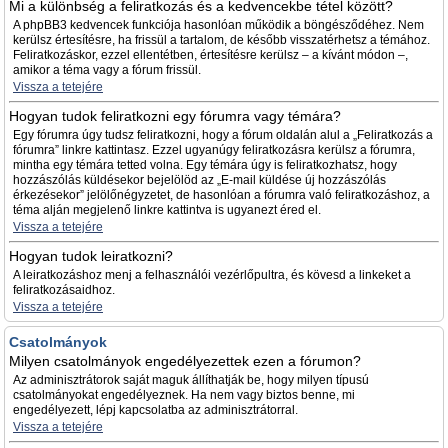
Mi a különbség a feliratkozás és a kedvencekbe tétel között?
A phpBB3 kedvencek funkciója hasonlóan működik a böngésződéhez. Nem
kerülsz értesítésre, ha frissül a tartalom, de később visszatérhetsz a témához.
Feliratkozáskor, ezzel ellentétben, értesítésre kerülsz – a kívánt módon –,
amikor a téma vagy a fórum frissül.
Vissza a tetejére
Hogyan tudok feliratkozni egy fórumra vagy témára?
Egy fórumra úgy tudsz feliratkozni, hogy a fórum oldalán alul a „Feliratkozás a
fórumra” linkre kattintasz. Ezzel ugyanúgy feliratkozásra kerülsz a fórumra,
mintha egy témára tetted volna. Egy témára úgy is feliratkozhatsz, hogy
hozzászólás küldésekor bejelölöd az „E-mail küldése új hozzászólás
érkezésekor” jelölőnégyzetet, de hasonlóan a fórumra való feliratkozáshoz, a
téma alján megjelenő linkre kattintva is ugyanezt éred el.
Vissza a tetejére
Hogyan tudok leiratkozni?
A leiratkozáshoz menj a felhasználói vezérlőpultra, és kövesd a linkeket a
feliratkozásaidhoz.
Vissza a tetejére
Csatolmányok
Milyen csatolmányok engedélyezettek ezen a fórumon?
Az adminisztrátorok saját maguk állíthatják be, hogy milyen típusú
csatolmányokat engedélyeznek. Ha nem vagy biztos benne, mi
engedélyezett, lépj kapcsolatba az adminisztrátorral.
Vissza a tetejére