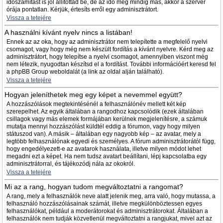
időszámítást is jól állítottad be, de az idő még mindig más, akkor a szerver
órája pontatlan. Kérjük, értesíts erről egy adminisztrátort.
Vissza a tetejére
A használni kívánt nyelv nincs a listában!
Ennek az az oka, hogy az adminisztrátor nem telepítette a megfelelő nyelvi
csomagot, vagy hogy még nem készült fordítás a kívánt nyelvre. Kérd meg az
adminisztrátort, hogy telepítse a nyelvi csomagot, amennyiben viszont még
nem létezik, nyugodtan készítsd el a fordítást. További információért keresd fel
a phpBB Group weboldalát (a link az oldal alján található).
Vissza a tetejére
Hogyan jeleníthetek meg egy képet a nevemmel együtt?
A hozzászólások megtekintésénél a felhasználónév mellett két kép
szerepelhet. Az egyik általában a rangodhoz kapcsolódik (ezek általában
csillagok vagy más elemek formájában kerülnek megjelenítésre, a számuk
mutatja mennyi hozzászólást küldtél eddig a fórumon, vagy hogy milyen
státuszod van). A másik – általában egy nagyobb kép – az avatar, mely a
legtöbb felhasználónak egyedi és személyes. A fórum adminisztrátorától függ,
hogy engedélyezett-e az avatarok használata, illetve milyen módot lehet
megadni ezt a képet. Ha nem tudsz avatart beállítani, lépj kapcsolatba egy
adminisztrátorral, és tájékozódj nála az okokról.
Vissza a tetejére
Mi az a rang, hogyan tudom megváltoztatni a rangomat?
A rang, mely a felhasználók neve alatt jelenik meg, arra való, hogy mutassa, a
felhasználó hozzászólásainak számát, illetve megkülönböztessen egyes
felhasználókat, például a moderátorokat és adminisztrátorokat. Általában a
felhasználók nem tudják közvetlenül megváltoztatni a rangjukat, mivel azt az