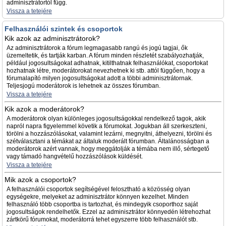
adminisztrátortól függ.
Vissza a tetejére
Felhasználói szintek és csoportok
Kik azok az adminisztrátorok?
Az adminisztrátorok a fórum legmagasabb rangú és jogú tagjai, ők
üzemeltetik, és tartják karban. A fórum minden részletét szabályozhatják,
például jogosultságokat adhatnak, kitilthatnak felhasználókat, csoportokat
hozhatnak létre, moderátorokat nevezhetnek ki stb. attól függően, hogy a
fórumalapító milyen jogosultságokat adott a többi adminisztrátornak.
Teljesjogú moderátorok is lehetnek az összes fórumban.
Vissza a tetejére
Kik azok a moderátorok?
A moderátorok olyan különleges jogosultságokkal rendelkező tagok, akik
napról napra figyelemmel követik a fórumokat. Jogukban áll szerkeszteni,
törölni a hozzászólásokat, valamint lezárni, megnyitni, áthelyezni, törölni és
szétválasztani a témákat az általuk moderált fórumban. Általánosságban a
moderátorok azért vannak, hogy meggátolják a témába nem illő, sértegető
vagy támadó hangvételű hozzászólások küldését.
Vissza a tetejére
Mik azok a csoportok?
A felhasználói csoportok segítségével felosztható a közösség olyan
egységekre, melyeket az adminisztrátor könnyen kezelhet. Minden
felhasználó több csoportba is tartozhat, és mindegyik csoporthoz saját
jogosultságok rendelhetők. Ezzel az adminisztrátor könnyedén létrehozhat
zártkörű fórumokat, moderátorrá tehet egyszerre több felhasználót stb.