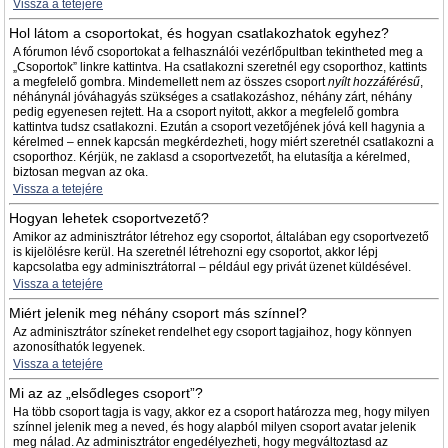
Vissza a tetejére
Hol látom a csoportokat, és hogyan csatlakozhatok egyhez?
A fórumon lévő csoportokat a felhasználói vezérlőpultban tekintheted meg a
„Csoportok” linkre kattintva. Ha csatlakozni szeretnél egy csoporthoz, kattints
a megfelelő gombra. Mindemellett nem az összes csoport
nyílt hozzáférésű
,
néhánynál jóváhagyás szükséges a csatlakozáshoz, néhány zárt, néhány
pedig egyenesen rejtett. Ha a csoport nyitott, akkor a megfelelő gombra
kattintva tudsz csatlakozni. Ezután a csoport vezetőjének jóvá kell hagynia a
kérelmed – ennek kapcsán megkérdezheti, hogy miért szeretnél csatlakozni a
csoporthoz. Kérjük, ne zaklasd a csoportvezetőt, ha elutasítja a kérelmed,
biztosan megvan az oka.
Vissza a tetejére
Hogyan lehetek csoportvezető?
Amikor az adminisztrátor létrehoz egy csoportot, általában egy csoportvezető
is kijelölésre kerül. Ha szeretnél létrehozni egy csoportot, akkor lépj
kapcsolatba egy adminisztrátorral – például egy privát üzenet küldésével.
Vissza a tetejére
Miért jelenik meg néhány csoport más színnel?
Az adminisztrátor színeket rendelhet egy csoport tagjaihoz, hogy könnyen
azonosíthatók legyenek.
Vissza a tetejére
Mi az az „elsődleges csoport”?
Ha több csoport tagja is vagy, akkor ez a csoport határozza meg, hogy milyen
színnel jelenik meg a neved, és hogy alapból milyen csoport avatar jelenik
meg nálad. Az adminisztrátor engedélyezheti, hogy megváltoztasd az