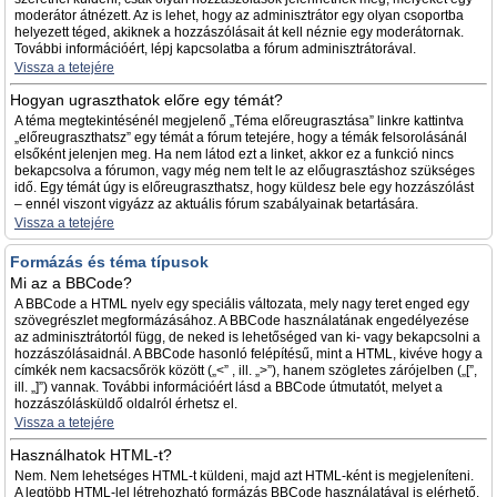
moderátor átnézett. Az is lehet, hogy az adminisztrátor egy olyan csoportba
helyezett téged, akiknek a hozzászólásait át kell néznie egy moderátornak.
További információért, lépj kapcsolatba a fórum adminisztrátorával.
Vissza a tetejére
Hogyan ugraszthatok előre egy témát?
A téma megtekintésénél megjelenő „Téma előreugrasztása” linkre kattintva
„előreugraszthatsz” egy témát a fórum tetejére, hogy a témák felsorolásánál
elsőként jelenjen meg. Ha nem látod ezt a linket, akkor ez a funkció nincs
bekapcsolva a fórumon, vagy még nem telt le az előugrasztáshoz szükséges
idő. Egy témát úgy is előreugraszthatsz, hogy küldesz bele egy hozzászólást
– ennél viszont vigyázz az aktuális fórum szabályainak betartására.
Vissza a tetejére
Formázás és téma típusok
Mi az a BBCode?
A BBCode a HTML nyelv egy speciális változata, mely nagy teret enged egy
szövegrészlet megformázásához. A BBCode használatának engedélyezése
az adminisztrátortól függ, de neked is lehetőséged van ki- vagy bekapcsolni a
hozzászólásaidnál. A BBCode hasonló felépítésű, mint a HTML, kivéve hogy a
címkék nem kacsacsőrök között („<” , ill. „>”), hanem szögletes zárójelben („[”,
ill. „]”) vannak. További információért lásd a BBCode útmutatót, melyet a
hozzászólásküldő oldalról érhetsz el.
Vissza a tetejére
Használhatok HTML-t?
Nem. Nem lehetséges HTML-t küldeni, majd azt HTML-ként is megjeleníteni.
A legtöbb HTML-lel létrehozható formázás BBCode használatával is elérhető.