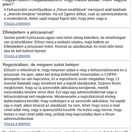
jelen?
A Felhasználói vezérlőpultban a „Fórum beállítások” menüpont alatt található
a „Jelenlét elrejtése” beállítás. Ha ezt
Igen
re állítod, csak az adminisztrátorok,
a moderátorok, illetve saját magad fogod látni, hogy jelen vagy-e.
Vissza a tetejére
Elfelejtettem a jelszavamat!
Semmi pánik! A jelszavad ugyan nem lehet utólag kideríteni, de lehetőséged
van új készítésére. Ehhez menj a belépés oldalra, majd kattints az
Elfelejtettem a jelszavam
linkre. Kövesd az utasításokat, és rövid időn belül
újra be kell tudnod lépned.
Vissza a tetejére
Regisztráltam, de mégsem tudok belépni
Először is ellenőrizd le, hogy helyesen adtad-e meg a felhasználóneved és a
jelszavad. Ha igen, akkor két dolog történhetett. Amennyiben a COPPA-
támogatás be van kapcsolva, és a regisztráció során megadtad, hogy 13
évesnél fiatalabb vagy, követned kell a kapott utasításokat. Számos fórum
megköveteli, hogy az új azonosítók aktiválásra kerüljenek, mielőtt
használatba lehetne venni őket. Ezt vagy egy adminisztrátornak vagy a
felhasználónak kell megtennie. Mindenesetre a regisztrációnál elvileg
tájékoztatásra kerültél, hogy szükséges-e az azonosító aktiválása. Ha kaptál
egy e-mailt, akkor kövesd az utasításait, ha nem, lehet, hogy rossz e-mail
címet adtál meg, vagy a spamszűrőd kiszűrte. Ha biztos vagy benne, hogy
helyes e-mail címet adtál meg, próbálj meg kapcsolatba lépni a fórum
adminisztrátorával.
Vissza a tetejére