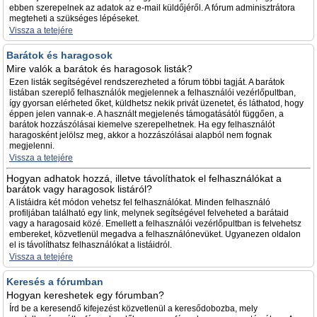
ebben szerepelnek az adatok az e-mail küldőjéről. A fórum adminisztrátora
megteheti a szükséges lépéseket.
Vissza a tetejére
Barátok és haragosok
Mire valók a barátok és haragosok listák?
Ezen listák segítségével rendszerezheted a fórum többi tagját. A barátok
listában szereplő felhasználók megjelennek a felhasználói vezérlőpultban,
így gyorsan elérheted őket, küldhetsz nekik privát üzenetet, és láthatod, hogy
éppen jelen vannak-e. A használt megjelenés támogatásától függően, a
barátok hozzászólásai kiemelve szerepelhetnek. Ha egy felhasználót
haragosként jelölsz meg, akkor a hozzászólásai alapból nem fognak
megjelenni.
Vissza a tetejére
Hogyan adhatok hozzá, illetve távolíthatok el felhasználókat a
barátok vagy haragosok listáról?
A listáidra két módon vehetsz fel felhasználókat. Minden felhasználó
profiljában található egy link, melynek segítségével felveheted a barátaid
vagy a haragosaid közé. Emellett a felhasználói vezérlőpultban is felvehetsz
embereket, közvetlenül megadva a felhasználónevüket. Ugyanezen oldalon
el is távolíthatsz felhasználókat a listáidról.
Vissza a tetejére
Keresés a fórumban
Hogyan kereshetek egy fórumban?
Írd be a keresendő kifejezést közvetlenül a keresődobozba, mely