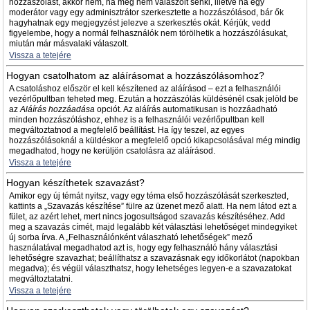
hozzászólást, akkor nem, ha még nem válaszolt senki, illetve ha egy
moderátor vagy egy adminisztrátor szerkesztette a hozzászólásod, bár ők
hagyhatnak egy megjegyzést jelezve a szerkesztés okát. Kérjük, vedd
figyelembe, hogy a normál felhasználók nem törölhetik a hozzászólásukat,
miután már másvalaki válaszolt.
Vissza a tetejére
Hogyan csatolhatom az aláírásomat a hozzászólásomhoz?
A csatoláshoz először el kell készítened az aláírásod – ezt a felhasználói
vezérlőpultban teheted meg. Ezután a hozzászólás küldésénél csak jelöld be
az
Aláírás hozzáadása
opciót. Az aláírás automatikusan is hozzáadható
minden hozzászóláshoz, ehhez is a felhasználói vezérlőpultban kell
megváltoztatnod a megfelelő beállítást. Ha így teszel, az egyes
hozzászólásoknál a küldéskor a megfelelő opció kikapcsolásával még mindig
megadhatod, hogy ne kerüljön csatolásra az aláírásod.
Vissza a tetejére
Hogyan készíthetek szavazást?
Amikor egy új témát nyitsz, vagy egy téma első hozzászólását szerkeszted,
kattints a „Szavazás készítése” fülre az üzenet mező alatt. Ha nem látod ezt a
fület, az azért lehet, mert nincs jogosultságod szavazás készítéséhez. Add
meg a szavazás címét, majd legalább két választási lehetőséget mindegyiket
új sorba írva. A „Felhasználónként válaszható lehetőségek” mező
használatával megadhatod azt is, hogy egy felhasználó hány választási
lehetőségre szavazhat; beállíthatsz a szavazásnak egy időkorlátot (napokban
megadva); és végül választhatsz, hogy lehetséges legyen-e a szavazatokat
megváltoztatatni.
Vissza a tetejére