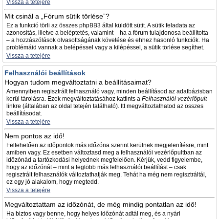
Vissza a tetejére
Mit csinál a „Fórum sütik törlése”?
Ez a funkció törli az összes phpBB3 által küldött sütit. A sütik feladata az
azonosítás, illetve a beléptetés, valamint – ha a fórum tulajdonosa beállította
– a hozzászólások olvasottságának követése és ehhez hasonló funkciók. Ha
problémáid vannak a belépéssel vagy a kilépéssel, a sütik törlése segíthet.
Vissza a tetejére
Felhasználói beállítások
Hogyan tudom megváltoztatni a beállításaimat?
Amennyiben regisztrált felhasználó vagy, minden beállításod az adatbázisban
kerül tárolásra. Ezek megváltoztatásához kattints a
Felhasználói vezérlőpult
linkre (általában az oldal tetején található). Itt megváltoztathatod az összes
beállításodat.
Vissza a tetejére
Nem pontos az idő!
Feltehetően az időpontok más időzóna szerint kerülnek megjelenítésre, mint
amiben vagy. Ez esetben változtasd meg a felhasználói vezérlőpultban az
időzónád a tartózkodási helyednek megfelelően. Kérjük, vedd figyelembe,
hogy az időzónát – mint a legtöbb más felhasználói beállítást – csak
regisztrált felhasználók változtathatják meg. Tehát ha még nem regisztráltál,
ez egy jó alakalom, hogy megtedd.
Vissza a tetejére
Megváltoztattam az időzónát, de még mindig pontatlan az idő!
Ha biztos vagy benne, hogy helyes időzónát adtál meg, és a nyári