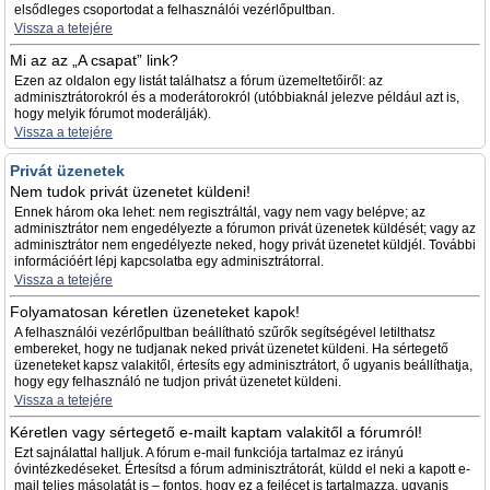
elsődleges csoportodat a felhasználói vezérlőpultban.
Vissza a tetejére
Mi az az „A csapat” link?
Ezen az oldalon egy listát találhatsz a fórum üzemeltetőiről: az
adminisztrátorokról és a moderátorokról (utóbbiaknál jelezve például azt is,
hogy melyik fórumot moderálják).
Vissza a tetejére
Privát üzenetek
Nem tudok privát üzenetet küldeni!
Ennek három oka lehet: nem regisztráltál, vagy nem vagy belépve; az
adminisztrátor nem engedélyezte a fórumon privát üzenetek küldését; vagy az
adminisztrátor nem engedélyezte neked, hogy privát üzenetet küldjél. További
információért lépj kapcsolatba egy adminisztrátorral.
Vissza a tetejére
Folyamatosan kéretlen üzeneteket kapok!
A felhasználói vezérlőpultban beállítható szűrők segítségével letilthatsz
embereket, hogy ne tudjanak neked privát üzenetet küldeni. Ha sértegető
üzeneteket kapsz valakitől, értesíts egy adminisztrátort, ő ugyanis beállíthatja,
hogy egy felhasználó ne tudjon privát üzenetet küldeni.
Vissza a tetejére
Kéretlen vagy sértegető e-mailt kaptam valakitől a fórumról!
Ezt sajnálattal halljuk. A fórum e-mail funkciója tartalmaz ez irányú
óvintézkedéseket. Értesítsd a fórum adminisztrátorát, küldd el neki a kapott e-
mail teljes másolatát is – fontos, hogy ez a fejlécet is tartalmazza, ugyanis