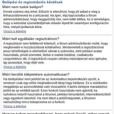
Belépési és regisztrációs kérdések
Miért nem tudok belépni?
Ennek számos oka lehet. Először is ellenőrizd, hogy jól adtad-e meg a
felhasználóneved és a jelszavad. Ha igen, lépj kapcsolatba a fórum
adminisztrátorával, hogy meggyőződj róla, nem lettél kitiltva. Az is lehetséges,
hogy a weboldal üzemeltetőjének oldalán lépett fel valamilyen konfigurációs
hiba, melyet javítaniuk kéne.
Vissza a tetejére
Miért kell egyáltalán regisztrálnom?
A regisztráció nem feltétlenül kötelező, a fórum adminisztrátorán múlik, hogy
megköveteli-e hozzászólások küldéséhez. Mindemellett a regisztrációval
plusz lehetőségek is elérhetővé válnak a számodra, mint például avatar
használata, privát üzenetek, illetve e-mailek küldése, csatlakozás
csoportokhoz stb. A regisztráció csupán néhány másodpercet vesz igénybe,
így javasoljuk, hogy éljél vele.
Vissza a tetejére
Miért kerülök kiléptetésre automatikusan?
Ha belépéskor nem jelölöd be az
Automatikus bejelentkezés
opciót, a
rendszer csak egy előre meghatározott ideig hagy belépve. Ez a viselkedés
meggátolja az azonosítóddal való visszaélést. A tartós belépve maradáshoz
jelöld be az említett opciót. Ezen funkció használata nem ajánlott, ha
nyilvános helyről használod a fórumot, például könyvtárból, internetkávézóból
vagy egyetemi laborból. Ha nem látod a jelölőnégyzetet, a fórumon
valószínűleg nincs bekapcsolva ez a funkció.
Vissza a tetejére
Hogyan tudom megakadályozni, hogy mások lássák, mikor vagyok