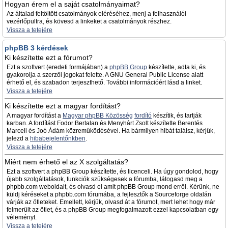
Hogyan érem el a saját csatolmányaimat?
Az általad feltöltött csatolmányok eléréséhez, menj a felhasználói
vezérlőpultra, és kövesd a linkeket a csatolmányok részhez.
Vissza a tetejére
phpBB 3 kérdések
Ki készítette ezt a fórumot?
Ezt a szoftvert (eredeti formájában) a
phpBB Group
készítette, adta ki, és
gyakorolja a szerzői jogokat felette. A GNU General Public License alatt
érhető el, és szabadon terjeszthető. További információért lásd a linket.
Vissza a tetejére
Ki készítette ezt a magyar fordítást?
A magyar fordítást a
Magyar phpBB Közösség
fordító
készítik, és tartják
karban. A fordítást Fodor Bertalan és Menyhárt Zsolt készítette Berentés
Marcell és Joó Ádám közreműködésével. Ha bármilyen hibát találsz, kérjük,
jelezd a
hibabejelentőnkben
.
Vissza a tetejére
Miért nem érhető el az X szolgáltatás?
Ezt a szoftvert a phpBB Group készítette, és licenceli. Ha úgy gondolod, hogy
újabb szolgáltatások, funkciók szükségesek a fórumba, látogasd meg a
phpbb.com weboldalt, és olvasd el amit phpBB Group mond erről. Kérünk, ne
küldj kéréseket a phpbb.com fórumába, a fejlesztők a Sourceforge oldalán
várják az ötleteket. Emellett, kérjük, olvasd át a fórumot, mert lehet hogy már
felmerült az ötlet, és a phpBB Group megfogalmazott ezzel kapcsolatban egy
véleményt.
Vissza a tetejére