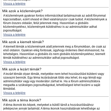
Vissza a tetejére
Mik azok a közlemények?
A közlemények gyakran fontos információkat tartalmaznak az adott fórummal
kapcsolatban, ezért olvasd el őket valahányszor csak tudod. A közlemények a
fórum összes oldalán, felül jelennek meg. Hasonlóan a globális
közleményekhez, közlemények küldéséhez is az adminisztrátor adhat
jogosultságot.
Vissza a tetejére
Mik azok a kiemelt témák?
A kiemelt témák a közlemények alatt jelennek meg a fórumokban, de csak az
első oldalon. Gyakran elég fontosak, úgyhogy érdemes őket elolvasnod, ha
lehetséges. Hasonlóan a globális és nem globális közleményekhez, kiemelt
témák küldéséhez az adminisztrátor adhat jogosultságot.
Vissza a tetejére
Mik azok a lezárt témák?
A lezárt témák olyan témák, melyekbe nem lehet hozzászólást küldeni vagy
szavazni bennük. Egy téma lezárásának több oka lehet, és egy témát egy
adminisztrátor vagy egy moderátor zárhat le. Ha a fórum adminisztrátora
megadta a szükséges jogosultságokat, lehetőséged lehet lezárni a saját
témáidat.
Vissza a tetejére
Mik azok a téma ikonok?
A téma ikonok kis képek, melyeket a küldő társít a hozzászólásához
jelképezve annak tartalmát. A téma ikonok használatának lehetősége az