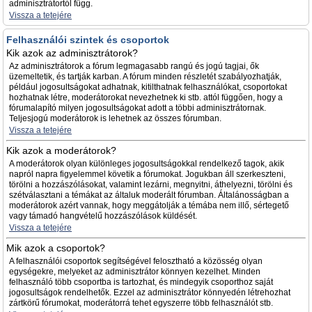
adminisztrátortól függ.
Vissza a tetejére
Felhasználói szintek és csoportok
Kik azok az adminisztrátorok?
Az adminisztrátorok a fórum legmagasabb rangú és jogú tagjai, ők
üzemeltetik, és tartják karban. A fórum minden részletét szabályozhatják,
például jogosultságokat adhatnak, kitilthatnak felhasználókat, csoportokat
hozhatnak létre, moderátorokat nevezhetnek ki stb. attól függően, hogy a
fórumalapító milyen jogosultságokat adott a többi adminisztrátornak.
Teljesjogú moderátorok is lehetnek az összes fórumban.
Vissza a tetejére
Kik azok a moderátorok?
A moderátorok olyan különleges jogosultságokkal rendelkező tagok, akik
napról napra figyelemmel követik a fórumokat. Jogukban áll szerkeszteni,
törölni a hozzászólásokat, valamint lezárni, megnyitni, áthelyezni, törölni és
szétválasztani a témákat az általuk moderált fórumban. Általánosságban a
moderátorok azért vannak, hogy meggátolják a témába nem illő, sértegető
vagy támadó hangvételű hozzászólások küldését.
Vissza a tetejére
Mik azok a csoportok?
A felhasználói csoportok segítségével felosztható a közösség olyan
egységekre, melyeket az adminisztrátor könnyen kezelhet. Minden
felhasználó több csoportba is tartozhat, és mindegyik csoporthoz saját
jogosultságok rendelhetők. Ezzel az adminisztrátor könnyedén létrehozhat
zártkörű fórumokat, moderátorrá tehet egyszerre több felhasználót stb.