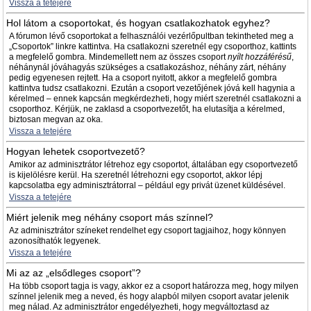
Vissza a tetejére
Hol látom a csoportokat, és hogyan csatlakozhatok egyhez?
A fórumon lévő csoportokat a felhasználói vezérlőpultban tekintheted meg a
„Csoportok” linkre kattintva. Ha csatlakozni szeretnél egy csoporthoz, kattints
a megfelelő gombra. Mindemellett nem az összes csoport
nyílt hozzáférésű
,
néhánynál jóváhagyás szükséges a csatlakozáshoz, néhány zárt, néhány
pedig egyenesen rejtett. Ha a csoport nyitott, akkor a megfelelő gombra
kattintva tudsz csatlakozni. Ezután a csoport vezetőjének jóvá kell hagynia a
kérelmed – ennek kapcsán megkérdezheti, hogy miért szeretnél csatlakozni a
csoporthoz. Kérjük, ne zaklasd a csoportvezetőt, ha elutasítja a kérelmed,
biztosan megvan az oka.
Vissza a tetejére
Hogyan lehetek csoportvezető?
Amikor az adminisztrátor létrehoz egy csoportot, általában egy csoportvezető
is kijelölésre kerül. Ha szeretnél létrehozni egy csoportot, akkor lépj
kapcsolatba egy adminisztrátorral – például egy privát üzenet küldésével.
Vissza a tetejére
Miért jelenik meg néhány csoport más színnel?
Az adminisztrátor színeket rendelhet egy csoport tagjaihoz, hogy könnyen
azonosíthatók legyenek.
Vissza a tetejére
Mi az az „elsődleges csoport”?
Ha több csoport tagja is vagy, akkor ez a csoport határozza meg, hogy milyen
színnel jelenik meg a neved, és hogy alapból milyen csoport avatar jelenik
meg nálad. Az adminisztrátor engedélyezheti, hogy megváltoztasd az