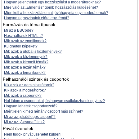
Hogyan jelenthetek egy hozzászólást a moderátoroknak?
Mire való az „Elmentés” gomb hozzászólás küldésénél?
Miért kell a hozzászólásomat jóváhagynia egy moderátornak?
Hogyan ugraszthatok előre egy témát?
Formázás és téma típusok
Mi az a BBCode?
Használhatok HTML-t?
Mik azok az emotikonok?
Küldhetek képeket?
Mik azok a globális közlemények?
Mik azok a közlemények?
Mik azok a kiemelt témák?
Mik azok a lezárt témák?
Mik azok a téma ikonok?
Felhasználói szintek és csoportok
Kik azok az adminisztrátorok?
Kik azok a moderátorok?
Mik azok a csoportok?
Hol látom a csoportokat, és hogyan csatlakozhatok egyhez?
Hogyan lehetek csoportvezető?
Miért jelenik meg néhány csoport más színnel?
Mi az az „elsődleges csoport”?
Mi az az „A csapat” link?
Privát üzenetek
Nem tudok privát üzenetet küldeni!