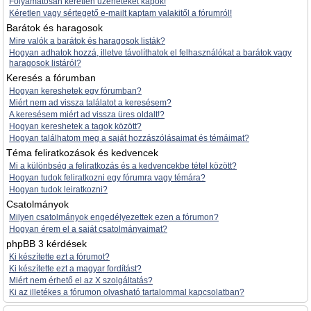
Folyamatosan kéretlen üzeneteket kapok!
Kéretlen vagy sértegető e-mailt kaptam valakitől a fórumról!
Barátok és haragosok
Mire valók a barátok és haragosok listák?
Hogyan adhatok hozzá, illetve távolíthatok el felhasználókat a barátok vagy
haragosok listáról?
Keresés a fórumban
Hogyan kereshetek egy fórumban?
Miért nem ad vissza találatot a keresésem?
A keresésem miért ad vissza üres oldalt!?
Hogyan kereshetek a tagok között?
Hogyan találhatom meg a saját hozzászólásaimat és témáimat?
Téma feliratkozások és kedvencek
Mi a különbség a feliratkozás és a kedvencekbe tétel között?
Hogyan tudok feliratkozni egy fórumra vagy témára?
Hogyan tudok leiratkozni?
Csatolmányok
Milyen csatolmányok engedélyezettek ezen a fórumon?
Hogyan érem el a saját csatolmányaimat?
phpBB 3 kérdések
Ki készítette ezt a fórumot?
Ki készítette ezt a magyar fordítást?
Miért nem érhető el az X szolgáltatás?
Ki az illetékes a fórumon olvasható tartalommal kapcsolatban?