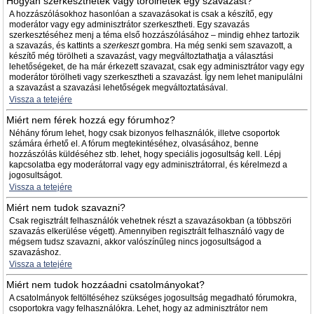
Hogyan szerkeszthetek vagy törölhetek egy szavazást?
A hozzászólásokhoz hasonlóan a szavazásokat is csak a készítő, egy
moderátor vagy egy adminisztrátor szerkesztheti. Egy szavazás
szerkesztéséhez menj a téma első hozzászólásához – mindig ehhez tartozik
a szavazás, és kattints a
szerkeszt
gombra. Ha még senki sem szavazott, a
készítő még törölheti a szavazást, vagy megváltoztathatja a választási
lehetőségeket, de ha már érkezett szavazat, csak egy adminisztrátor vagy egy
moderátor törölheti vagy szerkesztheti a szavazást. Így nem lehet manipulálni
a szavazást a szavazási lehetőségek megváltoztatásával.
Vissza a tetejére
Miért nem férek hozzá egy fórumhoz?
Néhány fórum lehet, hogy csak bizonyos felhasználók, illetve csoportok
számára érhető el. A fórum megtekintéséhez, olvasásához, benne
hozzászólás küldéséhez stb. lehet, hogy speciális jogosultság kell. Lépj
kapcsolatba egy moderátorral vagy egy adminisztrátorral, és kérelmezd a
jogosultságot.
Vissza a tetejére
Miért nem tudok szavazni?
Csak regisztrált felhasználók vehetnek részt a szavazásokban (a többszöri
szavazás elkerülése végett). Amennyiben regisztrált felhasználó vagy de
mégsem tudsz szavazni, akkor valószínűleg nincs jogosultságod a
szavazáshoz.
Vissza a tetejére
Miért nem tudok hozzáadni csatolmányokat?
A csatolmányok feltöltéséhez szükséges jogosultság megadható fórumokra,
csoportokra vagy felhasználókra. Lehet, hogy az adminisztrátor nem