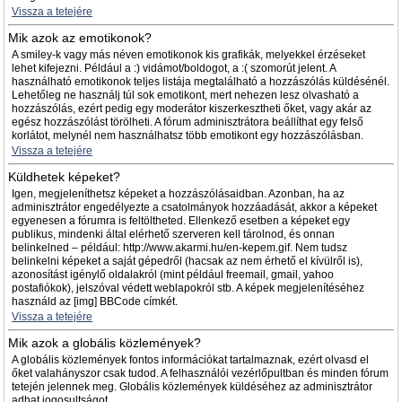
Vissza a tetejére
Mik azok az emotikonok?
A smiley-k vagy más néven emotikonok kis grafikák, melyekkel érzéseket
lehet kifejezni. Például a :) vidámot/boldogot, a :( szomorút jelent. A
használható emotikonok teljes listája megtalálható a hozzászólás küldésénél.
Lehetőleg ne használj túl sok emotikont, mert nehezen lesz olvasható a
hozzászólás, ezért pedig egy moderátor kiszerkesztheti őket, vagy akár az
egész hozzászólást törölheti. A fórum adminisztrátora beállíthat egy felső
korlátot, melynél nem használhatsz több emotikont egy hozzászólásban.
Vissza a tetejére
Küldhetek képeket?
Igen, megjeleníthetsz képeket a hozzászólásaidban. Azonban, ha az
adminisztrátor engedélyezte a csatolmányok hozzáadását, akkor a képeket
egyenesen a fórumra is feltöltheted. Ellenkező esetben a képeket egy
publikus, mindenki által elérhető szerveren kell tárolnod, és onnan
belinkelned – például: http://www.akarmi.hu/en-kepem.gif. Nem tudsz
belinkelni képeket a saját gépedről (hacsak az nem érhető el kívülről is),
azonosítást igénylő oldalakról (mint például freemail, gmail, yahoo
postafiókok), jelszóval védett weblapokról stb. A képek megjelenítéséhez
használd az [img] BBCode címkét.
Vissza a tetejére
Mik azok a globális közlemények?
A globális közlemények fontos információkat tartalmaznak, ezért olvasd el
őket valahányszor csak tudod. A felhasználói vezérlőpultban és minden fórum
tetején jelennek meg. Globális közlemények küldéséhez az adminisztrátor
adhat jogosultságot.