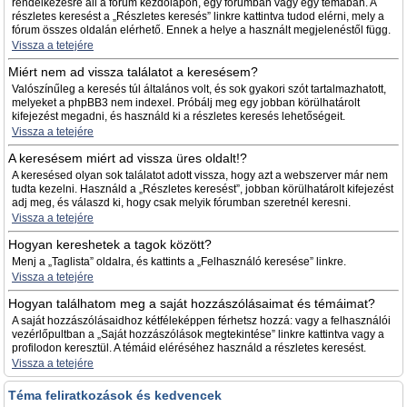
rendelkezésre áll a fórum kezdőlapon, egy fórumban vagy egy témában. A
részletes keresést a „Részletes keresés” linkre kattintva tudod elérni, mely a
fórum összes oldalán elérhető. Ennek a helye a használt megjelenéstől függ.
Vissza a tetejére
Miért nem ad vissza találatot a keresésem?
Valószínűleg a keresés túl általános volt, és sok gyakori szót tartalmazhatott,
melyeket a phpBB3 nem indexel. Próbálj meg egy jobban körülhatárolt
kifejezést megadni, és használd ki a részletes keresés lehetőségeit.
Vissza a tetejére
A keresésem miért ad vissza üres oldalt!?
A keresésed olyan sok találatot adott vissza, hogy azt a webszerver már nem
tudta kezelni. Használd a „Részletes keresést”, jobban körülhatárolt kifejezést
adj meg, és válaszd ki, hogy csak melyik fórumban szeretnél keresni.
Vissza a tetejére
Hogyan kereshetek a tagok között?
Menj a „Taglista” oldalra, és kattints a „Felhasználó keresése” linkre.
Vissza a tetejére
Hogyan találhatom meg a saját hozzászólásaimat és témáimat?
A saját hozzászólásaidhoz kétféleképpen férhetsz hozzá: vagy a felhasználói
vezérlőpultban a „Saját hozzászólások megtekintése” linkre kattintva vagy a
profilodon keresztül. A témáid eléréséhez használd a részletes keresést.
Vissza a tetejére
Téma feliratkozások és kedvencek