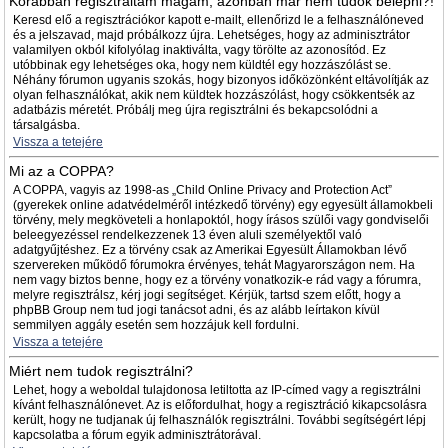
Korábban regisztráltam magam, azonban már nem tudok belépni?!
Keresd elő a regisztrációkor kapott e-mailt, ellenőrizd le a felhasználóneved
és a jelszavad, majd próbálkozz újra. Lehetséges, hogy az adminisztrátor
valamilyen okból kifolyólag inaktiválta, vagy törölte az azonosítód. Ez
utóbbinak egy lehetséges oka, hogy nem küldtél egy hozzászólást se.
Néhány fórumon ugyanis szokás, hogy bizonyos időközönként eltávolítják az
olyan felhasználókat, akik nem küldtek hozzászólást, hogy csökkentsék az
adatbázis méretét. Próbálj meg újra regisztrálni és bekapcsolódni a
társalgásba.
Vissza a tetejére
Mi az a COPPA?
A COPPA, vagyis az 1998-as „Child Online Privacy and Protection Act”
(gyerekek online adatvédelméről intézkedő törvény) egy egyesült államokbeli
törvény, mely megköveteli a honlapoktól, hogy írásos szülői vagy gondviselői
beleegyezéssel rendelkezzenek 13 éven aluli személyektől való
adatgyűjtéshez. Ez a törvény csak az Amerikai Egyesült Államokban lévő
szervereken működő fórumokra érvényes, tehát Magyarországon nem. Ha
nem vagy biztos benne, hogy ez a törvény vonatkozik-e rád vagy a fórumra,
melyre regisztrálsz, kérj jogi segítséget. Kérjük, tartsd szem előtt, hogy a
phpBB Group nem tud jogi tanácsot adni, és az alább leírtakon kívül
semmilyen aggály esetén sem hozzájuk kell fordulni.
Vissza a tetejére
Miért nem tudok regisztrálni?
Lehet, hogy a weboldal tulajdonosa letiltotta az IP-címed vagy a regisztrálni
kívánt felhasználónevet. Az is előfordulhat, hogy a regisztráció kikapcsolásra
került, hogy ne tudjanak új felhasználók regisztrálni. További segítségért lépj
kapcsolatba a fórum egyik adminisztrátorával.