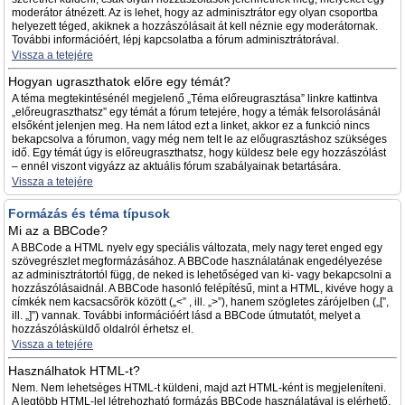
moderátor átnézett. Az is lehet, hogy az adminisztrátor egy olyan csoportba
helyezett téged, akiknek a hozzászólásait át kell néznie egy moderátornak.
További információért, lépj kapcsolatba a fórum adminisztrátorával.
Vissza a tetejére
Hogyan ugraszthatok előre egy témát?
A téma megtekintésénél megjelenő „Téma előreugrasztása” linkre kattintva
„előreugraszthatsz” egy témát a fórum tetejére, hogy a témák felsorolásánál
elsőként jelenjen meg. Ha nem látod ezt a linket, akkor ez a funkció nincs
bekapcsolva a fórumon, vagy még nem telt le az előugrasztáshoz szükséges
idő. Egy témát úgy is előreugraszthatsz, hogy küldesz bele egy hozzászólást
– ennél viszont vigyázz az aktuális fórum szabályainak betartására.
Vissza a tetejére
Formázás és téma típusok
Mi az a BBCode?
A BBCode a HTML nyelv egy speciális változata, mely nagy teret enged egy
szövegrészlet megformázásához. A BBCode használatának engedélyezése
az adminisztrátortól függ, de neked is lehetőséged van ki- vagy bekapcsolni a
hozzászólásaidnál. A BBCode hasonló felépítésű, mint a HTML, kivéve hogy a
címkék nem kacsacsőrök között („<” , ill. „>”), hanem szögletes zárójelben („[”,
ill. „]”) vannak. További információért lásd a BBCode útmutatót, melyet a
hozzászólásküldő oldalról érhetsz el.
Vissza a tetejére
Használhatok HTML-t?
Nem. Nem lehetséges HTML-t küldeni, majd azt HTML-ként is megjeleníteni.
A legtöbb HTML-lel létrehozható formázás BBCode használatával is elérhető.