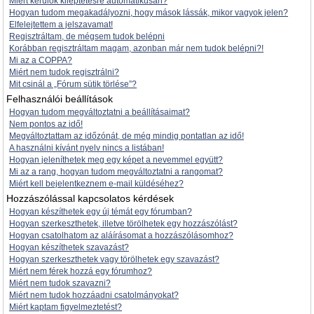
Miért kerülök kiléptetésre automatikusan?
Hogyan tudom megakadályozni, hogy mások lássák, mikor vagyok jelen?
Elfelejtettem a jelszavamat!
Regisztráltam, de mégsem tudok belépni
Korábban regisztráltam magam, azonban már nem tudok belépni?!
Mi az a COPPA?
Miért nem tudok regisztrálni?
Mit csinál a „Fórum sütik törlése”?
Felhasználói beállítások
Hogyan tudom megváltoztatni a beállításaimat?
Nem pontos az idő!
Megváltoztattam az időzónát, de még mindig pontatlan az idő!
A használni kívánt nyelv nincs a listában!
Hogyan jeleníthetek meg egy képet a nevemmel együtt?
Mi az a rang, hogyan tudom megváltoztatni a rangomat?
Miért kell bejelentkeznem e-mail küldéséhez?
Hozzászólással kapcsolatos kérdések
Hogyan készíthetek egy új témát egy fórumban?
Hogyan szerkeszthetek, illetve törölhetek egy hozzászólást?
Hogyan csatolhatom az aláírásomat a hozzászólásomhoz?
Hogyan készíthetek szavazást?
Hogyan szerkeszthetek vagy törölhetek egy szavazást?
Miért nem férek hozzá egy fórumhoz?
Miért nem tudok szavazni?
Miért nem tudok hozzáadni csatolmányokat?
Miért kaptam figyelmeztetést?