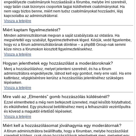
engedélyezte csatolmányok hozzáadását a fórumba, melybe írni szeretnél,
vagy talán csak bizonyos csoportok tagjai küldhetnek csatolmányokat. Ha
nem vagy biztos benne, miért nem tudsz csatolmányokat hozzáadni, lépj
kapcsolatba az adminisztrátorral.
Vissza a tetejére
Miért kaptam figyelmeztetést?
Minden adminisztrátornak megvan a saját szabályzata az oldalára. Ha
megsértettél egy szabályt, figyelmeztethetnek téged. Kérjük, vedd figyelembe,
hogy ez a fórum adminisztrátorának döntése – a phpBB Group-nak semmi
köze nincs a fórumokon kiosztott figyelmeztetésekhez.
Vissza a tetejére
Hogyan jelenthetek egy hozzászólást a moderátoroknak?
Menj a hozzászóláshoz, melyet jelenteni szeretnél, és ha a fórum
adminisztrátora engedélyezte, látnod kell egy gombot, mely erre való. Ha erre
kattintasz, végigkísérésre kerülsz a hozzászólás jelentéséhez szükséges
lépéseken.
Vissza a tetejére
Mire való az „Elmentés” gomb hozzászólás küldésénél?
Ezzel elmentheted a még nem befejezett üzeneted, majd később folytathatod,
és elküldheted. Egy piszkozat betöltéséhez menj a felhasználói vezérlőpultra
és kövesd a maguktól értetődő lépéseket.
Vissza a tetejére
Miért kell a hozzászólásomat jóváhagynia egy moderátornak?
A fórum adminisztrátora beállíthatta, hogy a fórumban, melybe hozzászólást
szeretnél küldeni, csak olyan hozzászólások jelenhetnek meg, melyeket egy