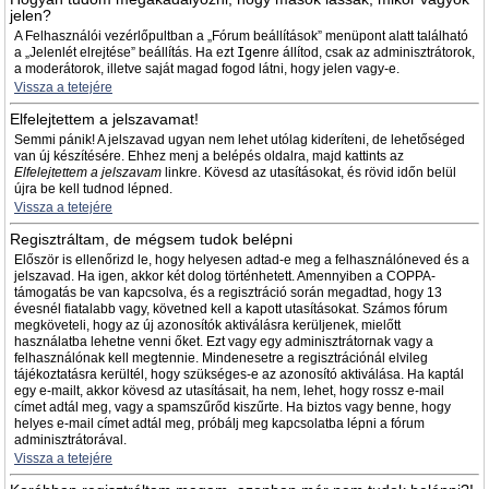
jelen?
A Felhasználói vezérlőpultban a „Fórum beállítások” menüpont alatt található
a „Jelenlét elrejtése” beállítás. Ha ezt
Igen
re állítod, csak az adminisztrátorok,
a moderátorok, illetve saját magad fogod látni, hogy jelen vagy-e.
Vissza a tetejére
Elfelejtettem a jelszavamat!
Semmi pánik! A jelszavad ugyan nem lehet utólag kideríteni, de lehetőséged
van új készítésére. Ehhez menj a belépés oldalra, majd kattints az
Elfelejtettem a jelszavam
linkre. Kövesd az utasításokat, és rövid időn belül
újra be kell tudnod lépned.
Vissza a tetejére
Regisztráltam, de mégsem tudok belépni
Először is ellenőrizd le, hogy helyesen adtad-e meg a felhasználóneved és a
jelszavad. Ha igen, akkor két dolog történhetett. Amennyiben a COPPA-
támogatás be van kapcsolva, és a regisztráció során megadtad, hogy 13
évesnél fiatalabb vagy, követned kell a kapott utasításokat. Számos fórum
megköveteli, hogy az új azonosítók aktiválásra kerüljenek, mielőtt
használatba lehetne venni őket. Ezt vagy egy adminisztrátornak vagy a
felhasználónak kell megtennie. Mindenesetre a regisztrációnál elvileg
tájékoztatásra kerültél, hogy szükséges-e az azonosító aktiválása. Ha kaptál
egy e-mailt, akkor kövesd az utasításait, ha nem, lehet, hogy rossz e-mail
címet adtál meg, vagy a spamszűrőd kiszűrte. Ha biztos vagy benne, hogy
helyes e-mail címet adtál meg, próbálj meg kapcsolatba lépni a fórum
adminisztrátorával.
Vissza a tetejére