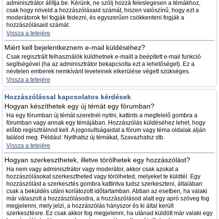
adminisztrátor állítja be. Kérünk, ne szólj hozzá feleslegesen a témákhoz,
csak hogy növeld a hozzászólásaid számát, hiszen valószínű, hogy ezt a
moderátorok fel fogják fedezni, és egyszerűen csökkenteni fogják a
hozzászólásaid számát.
Vissza a tetejére
Miért kell bejelentkeznem e-mail küldéséhez?
Csak regisztrált felhasználók küldhetnek e-mailt a beépített e-mail funkció
segítségével (ha az adminisztrátor bekapcsolta ezt a lehetőséget). Ez a
névtelen emberek nemkívánt leveleinek elkerülése végett szükséges.
Vissza a tetejére
Hozzászólással kapcsolatos kérdések
Hogyan készíthetek egy új témát egy fórumban?
Ha egy fórumban új témát szeretnél nyitni, kattints a megfelelő gombra a
fórumban vagy annak egy témájában. Hozzászólás küldéséhez lehet, hogy
előbb regisztrálnod kell. A jogosultságaidat a fórum vagy téma oldalak alján
találod meg. Például: Nyithatsz új témákat, Szavazhatsz stb.
Vissza a tetejére
Hogyan szerkeszthetek, illetve törölhetek egy hozzászólást?
Ha nem vagy adminisztrátor vagy moderátor, akkor csak azokat a
hozzászólásokat szerkesztheted vagy törölheted, melyeket te küldtél. Egy
hozzászólást a szerkesztés gombra kattintva tudsz szerkeszteni, általában
csak a beküldés utáni korlátozott időtartamban. Abban az esetben, ha valaki
már válaszolt a hozzászólásodra, a hozzászólásod alatt egy apró szöveg fog
megjelenni, mely jelzi, a hozzászólás hányszor és ki által került
szerkesztésre. Ez csak akkor fog megjelenni, ha utánad küldött már valaki egy