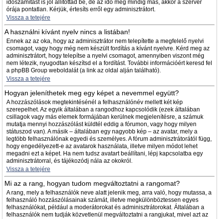
időszámítást is jól állítottad be, de az idő még mindig más, akkor a szerver
órája pontatlan. Kérjük, értesíts erről egy adminisztrátort.
Vissza a tetejére
A használni kívánt nyelv nincs a listában!
Ennek az az oka, hogy az adminisztrátor nem telepítette a megfelelő nyelvi
csomagot, vagy hogy még nem készült fordítás a kívánt nyelvre. Kérd meg az
adminisztrátort, hogy telepítse a nyelvi csomagot, amennyiben viszont még
nem létezik, nyugodtan készítsd el a fordítást. További információért keresd fel
a phpBB Group weboldalát (a link az oldal alján található).
Vissza a tetejére
Hogyan jeleníthetek meg egy képet a nevemmel együtt?
A hozzászólások megtekintésénél a felhasználónév mellett két kép
szerepelhet. Az egyik általában a rangodhoz kapcsolódik (ezek általában
csillagok vagy más elemek formájában kerülnek megjelenítésre, a számuk
mutatja mennyi hozzászólást küldtél eddig a fórumon, vagy hogy milyen
státuszod van). A másik – általában egy nagyobb kép – az avatar, mely a
legtöbb felhasználónak egyedi és személyes. A fórum adminisztrátorától függ,
hogy engedélyezett-e az avatarok használata, illetve milyen módot lehet
megadni ezt a képet. Ha nem tudsz avatart beállítani, lépj kapcsolatba egy
adminisztrátorral, és tájékozódj nála az okokról.
Vissza a tetejére
Mi az a rang, hogyan tudom megváltoztatni a rangomat?
A rang, mely a felhasználók neve alatt jelenik meg, arra való, hogy mutassa, a
felhasználó hozzászólásainak számát, illetve megkülönböztessen egyes
felhasználókat, például a moderátorokat és adminisztrátorokat. Általában a
felhasználók nem tudják közvetlenül megváltoztatni a rangjukat, mivel azt az