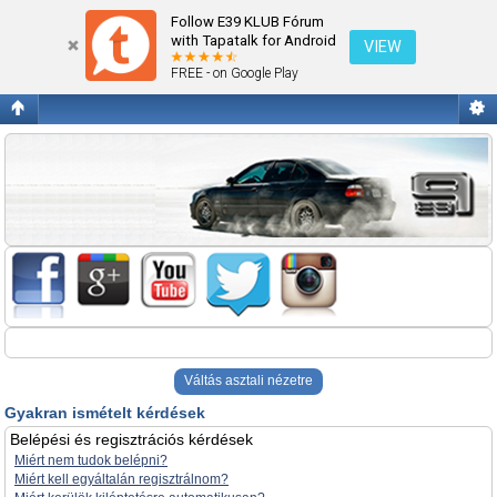
Gyakran ismételt kérdések
Follow E39 KLUB Fórum
with Tapatalk for Android
VIEW
FREE - on Google Play
Váltás asztali nézetre
Gyakran ismételt kérdések
Belépési és regisztrációs kérdések
Miért nem tudok belépni?
Miért kell egyáltalán regisztrálnom?