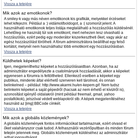
Vissza a tetejére
Mik azok az emotikonok?
A smiley-k vagy más néven emotikonok kis grafikák, melyekkel érzéseket
lehet kifejezni. Például a :) vidámot/boldogot, a :( szomorút jelent. A
használható emotikonok teljes listája megtalálható a hozzászólás küldésénél.
Lehetőleg ne használj túl sok emotikont, mert nehezen lesz olvasható a
hozzászólás, ezért pedig egy moderátor kiszerkesztheti őket, vagy akár az
egész hozzászólást törölheti. A fórum adminisztrátora beállíthat egy felső
korlátot, melynél nem használhatsz több emotikont egy hozzászólásban.
Vissza a tetejére
Küldhetek képeket?
Igen, megjeleníthetsz képeket a hozzászólásaidban. Azonban, ha az
adminisztrátor engedélyezte a csatolmányok hozzáadását, akkor a képeket
egyenesen a fórumra is feltöltheted. Ellenkező esetben a képeket egy
publikus, mindenki által elérhető szerveren kell tárolnod, és onnan
belinkelned – például: http://www.akarmi.hu/en-kepem.gif. Nem tudsz
belinkelni képeket a saját gépedről (hacsak az nem érhető el kívülről is),
azonosítást igénylő oldalakról (mint például freemail, gmail, yahoo
postafiókok), jelszóval védett weblapokról stb. A képek megjelenítéséhez
használd az [img] BBCode címkét.
Vissza a tetejére
Mik azok a globális közlemények?
A globális közlemények fontos információkat tartalmaznak, ezért olvasd el
őket valahányszor csak tudod. A felhasználói vezérlőpultban és minden fórum
tetején jelennek meg. Globális közlemények küldéséhez az adminisztrátor
adhat jogosultságot.