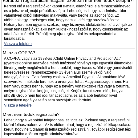
Korábban regisztráltam magam, azonban már nem tudok belépni?!
Keresd elő a regisztrációkor kapott e-mailt, ellenőrizd le a felhasználóneved
és a jelszavad, majd próbálkozz újra. Lehetséges, hogy az adminisztrátor
valamilyen okból kifolyólag inaktiválta, vagy törölte az azonosítód. Ez
utóbbinak egy lehetséges oka, hogy nem küldtél egy hozzászólást se.
Néhány fórumon ugyanis szokás, hogy bizonyos időközönként eltávolítják az
olyan felhasználókat, akik nem küldtek hozzászólást, hogy csökkentsék az
adatbázis méretét. Próbálj meg újra regisztrálni és bekapcsolódni a
társalgásba.
Vissza a tetejére
Mi az a COPPA?
A COPPA, vagyis az 1998-as „Child Online Privacy and Protection Act”
(gyerekek online adatvédelméről intézkedő törvény) egy egyesült államokbeli
törvény, mely megköveteli a honlapoktól, hogy írásos szülői vagy gondviselői
beleegyezéssel rendelkezzenek 13 éven aluli személyektől való
adatgyűjtéshez. Ez a törvény csak az Amerikai Egyesült Államokban lévő
szervereken működő fórumokra érvényes, tehát Magyarországon nem. Ha
nem vagy biztos benne, hogy ez a törvény vonatkozik-e rád vagy a fórumra,
melyre regisztrálsz, kérj jogi segítséget. Kérjük, tartsd szem előtt, hogy a
phpBB Group nem tud jogi tanácsot adni, és az alább leírtakon kívül
semmilyen aggály esetén sem hozzájuk kell fordulni.
Vissza a tetejére
Miért nem tudok regisztrálni?
Lehet, hogy a weboldal tulajdonosa letiltotta az IP-címed vagy a regisztrálni
kívánt felhasználónevet. Az is előfordulhat, hogy a regisztráció kikapcsolásra
került, hogy ne tudjanak új felhasználók regisztrálni. További segítségért lépj
kapcsolatba a fórum egyik adminisztrátorával.