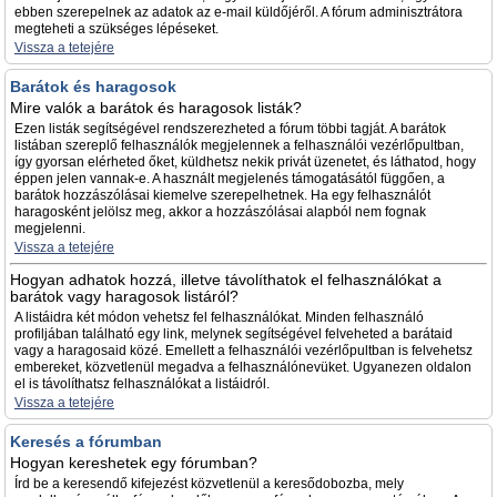
ebben szerepelnek az adatok az e-mail küldőjéről. A fórum adminisztrátora
megteheti a szükséges lépéseket.
Vissza a tetejére
Barátok és haragosok
Mire valók a barátok és haragosok listák?
Ezen listák segítségével rendszerezheted a fórum többi tagját. A barátok
listában szereplő felhasználók megjelennek a felhasználói vezérlőpultban,
így gyorsan elérheted őket, küldhetsz nekik privát üzenetet, és láthatod, hogy
éppen jelen vannak-e. A használt megjelenés támogatásától függően, a
barátok hozzászólásai kiemelve szerepelhetnek. Ha egy felhasználót
haragosként jelölsz meg, akkor a hozzászólásai alapból nem fognak
megjelenni.
Vissza a tetejére
Hogyan adhatok hozzá, illetve távolíthatok el felhasználókat a
barátok vagy haragosok listáról?
A listáidra két módon vehetsz fel felhasználókat. Minden felhasználó
profiljában található egy link, melynek segítségével felveheted a barátaid
vagy a haragosaid közé. Emellett a felhasználói vezérlőpultban is felvehetsz
embereket, közvetlenül megadva a felhasználónevüket. Ugyanezen oldalon
el is távolíthatsz felhasználókat a listáidról.
Vissza a tetejére
Keresés a fórumban
Hogyan kereshetek egy fórumban?
Írd be a keresendő kifejezést közvetlenül a keresődobozba, mely