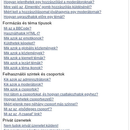
Hogyan jelenthetek egy hozzászólást a moderátoroknak?
Mire való az „Elmentés” gomb hozzászólás küldésénél?
Miért kell a hozzászólásomat jóváhagynia egy moderátornak?
Hogyan ugraszthatok előre egy témát?
Formázás és téma típusok
Mi az a BBCode?
Használhatok HTML-t?
Mik azok az emotikonok?
Küldhetek képeket?
Mik azok a globális közlemények?
Mik azok a közlemények?
Mik azok a kiemelt témák?
Mik azok a lezárt témák?
Mik azok a téma ikonok?
Felhasználói szintek és csoportok
Kik azok az adminisztrátorok?
Kik azok a moderátorok?
Mik azok a csoportok?
Hol látom a csoportokat, és hogyan csatlakozhatok egyhez?
Hogyan lehetek csoportvezető?
Miért jelenik meg néhány csoport más színnel?
Mi az az „elsődleges csoport”?
Mi az az „A csapat” link?
Privát üzenetek
Nem tudok privát üzenetet küldeni!