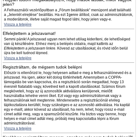
jelen?
A Felhasználói vezérlőpultban a „Fórum beállítások” menüpont alatt található
a „Jelenlét elrejtése” beállítás. Ha ezt
Igen
re állítod, csak az adminisztrátorok,
a moderátorok, illetve saját magad fogod látni, hogy jelen vagy-e.
Vissza a tetejére
Elfelejtettem a jelszavamat!
Semmi pánik! A jelszavad ugyan nem lehet utólag kideríteni, de lehetőséged
van új készítésére. Ehhez menj a belépés oldalra, majd kattints az
Elfelejtettem a jelszavam
linkre. Kövesd az utasításokat, és rövid időn belül
újra be kell tudnod lépned.
Vissza a tetejére
Regisztráltam, de mégsem tudok belépni
Először is ellenőrizd le, hogy helyesen adtad-e meg a felhasználóneved és a
jelszavad. Ha igen, akkor két dolog történhetett. Amennyiben a COPPA-
támogatás be van kapcsolva, és a regisztráció során megadtad, hogy 13
évesnél fiatalabb vagy, követned kell a kapott utasításokat. Számos fórum
megköveteli, hogy az új azonosítók aktiválásra kerüljenek, mielőtt
használatba lehetne venni őket. Ezt vagy egy adminisztrátornak vagy a
felhasználónak kell megtennie. Mindenesetre a regisztrációnál elvileg
tájékoztatásra kerültél, hogy szükséges-e az azonosító aktiválása. Ha kaptál
egy e-mailt, akkor kövesd az utasításait, ha nem, lehet, hogy rossz e-mail
címet adtál meg, vagy a spamszűrőd kiszűrte. Ha biztos vagy benne, hogy
helyes e-mail címet adtál meg, próbálj meg kapcsolatba lépni a fórum
adminisztrátorával.
Vissza a tetejére