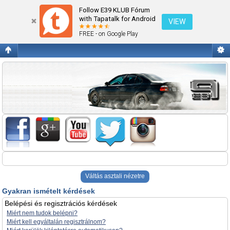
Gyakran ismételt kérdések
Follow E39 KLUB Fórum
with Tapatalk for Android
VIEW
FREE - on Google Play
Váltás asztali nézetre
Gyakran ismételt kérdések
Belépési és regisztrációs kérdések
Miért nem tudok belépni?
Miért kell egyáltalán regisztrálnom?