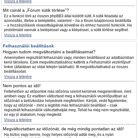
Vissza a tetejére
Mit csinál a „Fórum sütik törlése”?
Ez a funkció törli az összes phpBB3 által küldött sütit. A sütik feladata az
azonosítás, illetve a beléptetés, valamint – ha a fórum tulajdonosa beállította
– a hozzászólások olvasottságának követése és ehhez hasonló funkciók. Ha
problémáid vannak a belépéssel vagy a kilépéssel, a sütik törlése segíthet.
Vissza a tetejére
Felhasználói beállítások
Hogyan tudom megváltoztatni a beállításaimat?
Amennyiben regisztrált felhasználó vagy, minden beállításod az adatbázisban
kerül tárolásra. Ezek megváltoztatásához kattints a
Felhasználói vezérlőpult
linkre (általában az oldal tetején található). Itt megváltoztathatod az összes
beállításodat.
Vissza a tetejére
Nem pontos az idő!
Feltehetően az időpontok más időzóna szerint kerülnek megjelenítésre, mint
amiben vagy. Ez esetben változtasd meg a felhasználói vezérlőpultban az
időzónád a tartózkodási helyednek megfelelően. Kérjük, vedd figyelembe,
hogy az időzónát – mint a legtöbb más felhasználói beállítást – csak
regisztrált felhasználók változtathatják meg. Tehát ha még nem regisztráltál,
ez egy jó alakalom, hogy megtedd.
Vissza a tetejére
Megváltoztattam az időzónát, de még mindig pontatlan az idő!
Ha biztos vagy benne, hogy helyes időzónát adtál meg, és a nyári