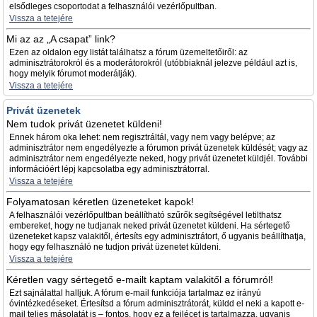
elsődleges csoportodat a felhasználói vezérlőpultban.
Vissza a tetejére
Mi az az „A csapat” link?
Ezen az oldalon egy listát találhatsz a fórum üzemeltetőiről: az
adminisztrátorokról és a moderátorokról (utóbbiaknál jelezve például azt is,
hogy melyik fórumot moderálják).
Vissza a tetejére
Privát üzenetek
Nem tudok privát üzenetet küldeni!
Ennek három oka lehet: nem regisztráltál, vagy nem vagy belépve; az
adminisztrátor nem engedélyezte a fórumon privát üzenetek küldését; vagy az
adminisztrátor nem engedélyezte neked, hogy privát üzenetet küldjél. További
információért lépj kapcsolatba egy adminisztrátorral.
Vissza a tetejére
Folyamatosan kéretlen üzeneteket kapok!
A felhasználói vezérlőpultban beállítható szűrők segítségével letilthatsz
embereket, hogy ne tudjanak neked privát üzenetet küldeni. Ha sértegető
üzeneteket kapsz valakitől, értesíts egy adminisztrátort, ő ugyanis beállíthatja,
hogy egy felhasználó ne tudjon privát üzenetet küldeni.
Vissza a tetejére
Kéretlen vagy sértegető e-mailt kaptam valakitől a fórumról!
Ezt sajnálattal halljuk. A fórum e-mail funkciója tartalmaz ez irányú
óvintézkedéseket. Értesítsd a fórum adminisztrátorát, küldd el neki a kapott e-
mail teljes másolatát is – fontos, hogy ez a fejlécet is tartalmazza, ugyanis