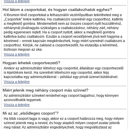
Vissza a tetejére
Hol látom a csoportokat, és hogyan csatlakozhatok egyhez?
A fórumon lévő csoportokat a felhasználói vezérlőpultban tekintheted meg a
„Csoportok” linkre kattintva. Ha csatlakozni szeretnél egy csoporthoz, kattints
a megfelelő gombra. Mindemellett nem az összes csoport
nyílt hozzáférésű
,
néhánynál jóváhagyás szükséges a csatlakozáshoz, néhány zárt, néhány
pedig egyenesen rejtett. Ha a csoport nyitott, akkor a megfelelő gombra
kattintva tudsz csatlakozni. Ezután a csoport vezetőjének jóvá kell hagynia a
kérelmed – ennek kapcsán megkérdezheti, hogy miért szeretnél csatlakozni a
csoporthoz. Kérjük, ne zaklasd a csoportvezetőt, ha elutasítja a kérelmed,
biztosan megvan az oka.
Vissza a tetejére
Hogyan lehetek csoportvezető?
Amikor az adminisztrátor létrehoz egy csoportot, általában egy csoportvezető
is kijelölésre kerül. Ha szeretnél létrehozni egy csoportot, akkor lépj
kapcsolatba egy adminisztrátorral – például egy privát üzenet küldésével.
Vissza a tetejére
Miért jelenik meg néhány csoport más színnel?
Az adminisztrátor színeket rendelhet egy csoport tagjaihoz, hogy könnyen
azonosíthatók legyenek.
Vissza a tetejére
Mi az az „elsődleges csoport”?
Ha több csoport tagja is vagy, akkor ez a csoport határozza meg, hogy milyen
színnel jelenik meg a neved, és hogy alapból milyen csoport avatar jelenik
meg nálad. Az adminisztrátor engedélyezheti, hogy megváltoztasd az