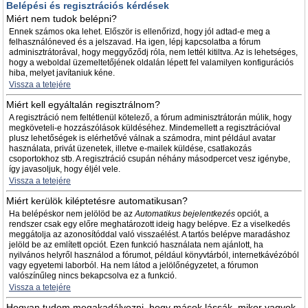
Belépési és regisztrációs kérdések
Miért nem tudok belépni?
Ennek számos oka lehet. Először is ellenőrizd, hogy jól adtad-e meg a
felhasználóneved és a jelszavad. Ha igen, lépj kapcsolatba a fórum
adminisztrátorával, hogy meggyőződj róla, nem lettél kitiltva. Az is lehetséges,
hogy a weboldal üzemeltetőjének oldalán lépett fel valamilyen konfigurációs
hiba, melyet javítaniuk kéne.
Vissza a tetejére
Miért kell egyáltalán regisztrálnom?
A regisztráció nem feltétlenül kötelező, a fórum adminisztrátorán múlik, hogy
megköveteli-e hozzászólások küldéséhez. Mindemellett a regisztrációval
plusz lehetőségek is elérhetővé válnak a számodra, mint például avatar
használata, privát üzenetek, illetve e-mailek küldése, csatlakozás
csoportokhoz stb. A regisztráció csupán néhány másodpercet vesz igénybe,
így javasoljuk, hogy éljél vele.
Vissza a tetejére
Miért kerülök kiléptetésre automatikusan?
Ha belépéskor nem jelölöd be az
Automatikus bejelentkezés
opciót, a
rendszer csak egy előre meghatározott ideig hagy belépve. Ez a viselkedés
meggátolja az azonosítóddal való visszaélést. A tartós belépve maradáshoz
jelöld be az említett opciót. Ezen funkció használata nem ajánlott, ha
nyilvános helyről használod a fórumot, például könyvtárból, internetkávézóból
vagy egyetemi laborból. Ha nem látod a jelölőnégyzetet, a fórumon
valószínűleg nincs bekapcsolva ez a funkció.
Vissza a tetejére
Hogyan tudom megakadályozni, hogy mások lássák, mikor vagyok