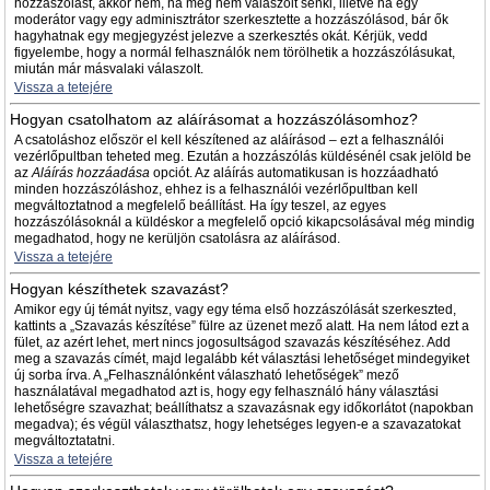
hozzászólást, akkor nem, ha még nem válaszolt senki, illetve ha egy
moderátor vagy egy adminisztrátor szerkesztette a hozzászólásod, bár ők
hagyhatnak egy megjegyzést jelezve a szerkesztés okát. Kérjük, vedd
figyelembe, hogy a normál felhasználók nem törölhetik a hozzászólásukat,
miután már másvalaki válaszolt.
Vissza a tetejére
Hogyan csatolhatom az aláírásomat a hozzászólásomhoz?
A csatoláshoz először el kell készítened az aláírásod – ezt a felhasználói
vezérlőpultban teheted meg. Ezután a hozzászólás küldésénél csak jelöld be
az
Aláírás hozzáadása
opciót. Az aláírás automatikusan is hozzáadható
minden hozzászóláshoz, ehhez is a felhasználói vezérlőpultban kell
megváltoztatnod a megfelelő beállítást. Ha így teszel, az egyes
hozzászólásoknál a küldéskor a megfelelő opció kikapcsolásával még mindig
megadhatod, hogy ne kerüljön csatolásra az aláírásod.
Vissza a tetejére
Hogyan készíthetek szavazást?
Amikor egy új témát nyitsz, vagy egy téma első hozzászólását szerkeszted,
kattints a „Szavazás készítése” fülre az üzenet mező alatt. Ha nem látod ezt a
fület, az azért lehet, mert nincs jogosultságod szavazás készítéséhez. Add
meg a szavazás címét, majd legalább két választási lehetőséget mindegyiket
új sorba írva. A „Felhasználónként válaszható lehetőségek” mező
használatával megadhatod azt is, hogy egy felhasználó hány választási
lehetőségre szavazhat; beállíthatsz a szavazásnak egy időkorlátot (napokban
megadva); és végül választhatsz, hogy lehetséges legyen-e a szavazatokat
megváltoztatatni.
Vissza a tetejére