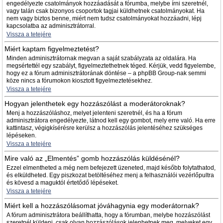
engedélyezte csatolmányok hozzáadását a fórumba, melybe írni szeretnél,
vagy talán csak bizonyos csoportok tagjai küldhetnek csatolmányokat. Ha
nem vagy biztos benne, miért nem tudsz csatolmányokat hozzáadni, lépj
kapcsolatba az adminisztrátorral.
Vissza a tetejére
Miért kaptam figyelmeztetést?
Minden adminisztrátornak megvan a saját szabályzata az oldalára. Ha
megsértettél egy szabályt, figyelmeztethetnek téged. Kérjük, vedd figyelembe,
hogy ez a fórum adminisztrátorának döntése – a phpBB Group-nak semmi
köze nincs a fórumokon kiosztott figyelmeztetésekhez.
Vissza a tetejére
Hogyan jelenthetek egy hozzászólást a moderátoroknak?
Menj a hozzászóláshoz, melyet jelenteni szeretnél, és ha a fórum
adminisztrátora engedélyezte, látnod kell egy gombot, mely erre való. Ha erre
kattintasz, végigkísérésre kerülsz a hozzászólás jelentéséhez szükséges
lépéseken.
Vissza a tetejére
Mire való az „Elmentés” gomb hozzászólás küldésénél?
Ezzel elmentheted a még nem befejezett üzeneted, majd később folytathatod,
és elküldheted. Egy piszkozat betöltéséhez menj a felhasználói vezérlőpultra
és kövesd a maguktól értetődő lépéseket.
Vissza a tetejére
Miért kell a hozzászólásomat jóváhagynia egy moderátornak?
A fórum adminisztrátora beállíthatta, hogy a fórumban, melybe hozzászólást
szeretnél küldeni, csak olyan hozzászólások jelenhetnek meg, melyeket egy