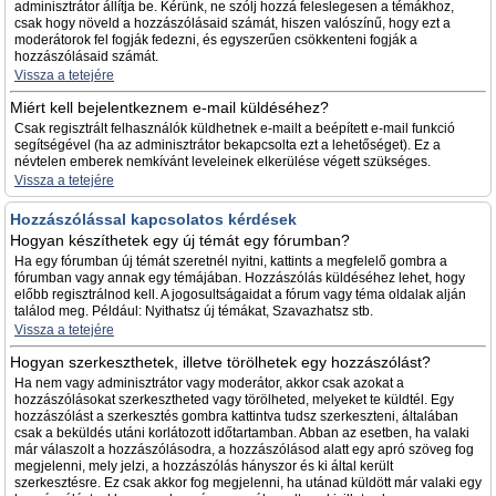
adminisztrátor állítja be. Kérünk, ne szólj hozzá feleslegesen a témákhoz,
csak hogy növeld a hozzászólásaid számát, hiszen valószínű, hogy ezt a
moderátorok fel fogják fedezni, és egyszerűen csökkenteni fogják a
hozzászólásaid számát.
Vissza a tetejére
Miért kell bejelentkeznem e-mail küldéséhez?
Csak regisztrált felhasználók küldhetnek e-mailt a beépített e-mail funkció
segítségével (ha az adminisztrátor bekapcsolta ezt a lehetőséget). Ez a
névtelen emberek nemkívánt leveleinek elkerülése végett szükséges.
Vissza a tetejére
Hozzászólással kapcsolatos kérdések
Hogyan készíthetek egy új témát egy fórumban?
Ha egy fórumban új témát szeretnél nyitni, kattints a megfelelő gombra a
fórumban vagy annak egy témájában. Hozzászólás küldéséhez lehet, hogy
előbb regisztrálnod kell. A jogosultságaidat a fórum vagy téma oldalak alján
találod meg. Például: Nyithatsz új témákat, Szavazhatsz stb.
Vissza a tetejére
Hogyan szerkeszthetek, illetve törölhetek egy hozzászólást?
Ha nem vagy adminisztrátor vagy moderátor, akkor csak azokat a
hozzászólásokat szerkesztheted vagy törölheted, melyeket te küldtél. Egy
hozzászólást a szerkesztés gombra kattintva tudsz szerkeszteni, általában
csak a beküldés utáni korlátozott időtartamban. Abban az esetben, ha valaki
már válaszolt a hozzászólásodra, a hozzászólásod alatt egy apró szöveg fog
megjelenni, mely jelzi, a hozzászólás hányszor és ki által került
szerkesztésre. Ez csak akkor fog megjelenni, ha utánad küldött már valaki egy