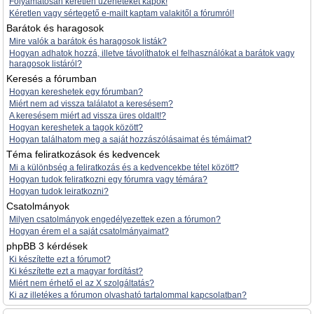
Folyamatosan kéretlen üzeneteket kapok!
Kéretlen vagy sértegető e-mailt kaptam valakitől a fórumról!
Barátok és haragosok
Mire valók a barátok és haragosok listák?
Hogyan adhatok hozzá, illetve távolíthatok el felhasználókat a barátok vagy
haragosok listáról?
Keresés a fórumban
Hogyan kereshetek egy fórumban?
Miért nem ad vissza találatot a keresésem?
A keresésem miért ad vissza üres oldalt!?
Hogyan kereshetek a tagok között?
Hogyan találhatom meg a saját hozzászólásaimat és témáimat?
Téma feliratkozások és kedvencek
Mi a különbség a feliratkozás és a kedvencekbe tétel között?
Hogyan tudok feliratkozni egy fórumra vagy témára?
Hogyan tudok leiratkozni?
Csatolmányok
Milyen csatolmányok engedélyezettek ezen a fórumon?
Hogyan érem el a saját csatolmányaimat?
phpBB 3 kérdések
Ki készítette ezt a fórumot?
Ki készítette ezt a magyar fordítást?
Miért nem érhető el az X szolgáltatás?
Ki az illetékes a fórumon olvasható tartalommal kapcsolatban?