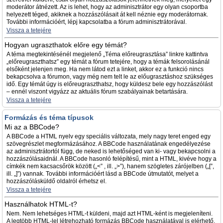
moderátor átnézett. Az is lehet, hogy az adminisztrátor egy olyan csoportba
helyezett téged, akiknek a hozzászólásait át kell néznie egy moderátornak.
További információért, lépj kapcsolatba a fórum adminisztrátorával.
Vissza a tetejére
Hogyan ugraszthatok előre egy témát?
A téma megtekintésénél megjelenő „Téma előreugrasztása” linkre kattintva
„előreugraszthatsz” egy témát a fórum tetejére, hogy a témák felsorolásánál
elsőként jelenjen meg. Ha nem látod ezt a linket, akkor ez a funkció nincs
bekapcsolva a fórumon, vagy még nem telt le az előugrasztáshoz szükséges
idő. Egy témát úgy is előreugraszthatsz, hogy küldesz bele egy hozzászólást
– ennél viszont vigyázz az aktuális fórum szabályainak betartására.
Vissza a tetejére
Formázás és téma típusok
Mi az a BBCode?
A BBCode a HTML nyelv egy speciális változata, mely nagy teret enged egy
szövegrészlet megformázásához. A BBCode használatának engedélyezése
az adminisztrátortól függ, de neked is lehetőséged van ki- vagy bekapcsolni a
hozzászólásaidnál. A BBCode hasonló felépítésű, mint a HTML, kivéve hogy a
címkék nem kacsacsőrök között („<” , ill. „>”), hanem szögletes zárójelben („[”,
ill. „]”) vannak. További információért lásd a BBCode útmutatót, melyet a
hozzászólásküldő oldalról érhetsz el.
Vissza a tetejére
Használhatok HTML-t?
Nem. Nem lehetséges HTML-t küldeni, majd azt HTML-ként is megjeleníteni.
A legtöbb HTML-lel létrehozható formázás BBCode használatával is elérhető.