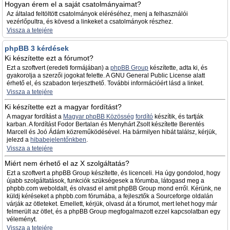
Hogyan érem el a saját csatolmányaimat?
Az általad feltöltött csatolmányok eléréséhez, menj a felhasználói
vezérlőpultra, és kövesd a linkeket a csatolmányok részhez.
Vissza a tetejére
phpBB 3 kérdések
Ki készítette ezt a fórumot?
Ezt a szoftvert (eredeti formájában) a
phpBB Group
készítette, adta ki, és
gyakorolja a szerzői jogokat felette. A GNU General Public License alatt
érhető el, és szabadon terjeszthető. További információért lásd a linket.
Vissza a tetejére
Ki készítette ezt a magyar fordítást?
A magyar fordítást a
Magyar phpBB Közösség
fordító
készítik, és tartják
karban. A fordítást Fodor Bertalan és Menyhárt Zsolt készítette Berentés
Marcell és Joó Ádám közreműködésével. Ha bármilyen hibát találsz, kérjük,
jelezd a
hibabejelentőnkben
.
Vissza a tetejére
Miért nem érhető el az X szolgáltatás?
Ezt a szoftvert a phpBB Group készítette, és licenceli. Ha úgy gondolod, hogy
újabb szolgáltatások, funkciók szükségesek a fórumba, látogasd meg a
phpbb.com weboldalt, és olvasd el amit phpBB Group mond erről. Kérünk, ne
küldj kéréseket a phpbb.com fórumába, a fejlesztők a Sourceforge oldalán
várják az ötleteket. Emellett, kérjük, olvasd át a fórumot, mert lehet hogy már
felmerült az ötlet, és a phpBB Group megfogalmazott ezzel kapcsolatban egy
véleményt.
Vissza a tetejére