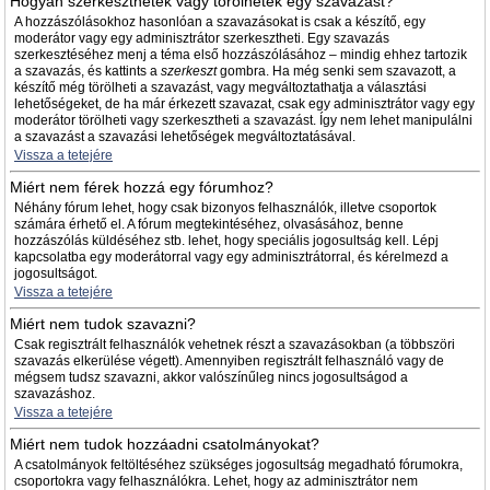
Hogyan szerkeszthetek vagy törölhetek egy szavazást?
A hozzászólásokhoz hasonlóan a szavazásokat is csak a készítő, egy
moderátor vagy egy adminisztrátor szerkesztheti. Egy szavazás
szerkesztéséhez menj a téma első hozzászólásához – mindig ehhez tartozik
a szavazás, és kattints a
szerkeszt
gombra. Ha még senki sem szavazott, a
készítő még törölheti a szavazást, vagy megváltoztathatja a választási
lehetőségeket, de ha már érkezett szavazat, csak egy adminisztrátor vagy egy
moderátor törölheti vagy szerkesztheti a szavazást. Így nem lehet manipulálni
a szavazást a szavazási lehetőségek megváltoztatásával.
Vissza a tetejére
Miért nem férek hozzá egy fórumhoz?
Néhány fórum lehet, hogy csak bizonyos felhasználók, illetve csoportok
számára érhető el. A fórum megtekintéséhez, olvasásához, benne
hozzászólás küldéséhez stb. lehet, hogy speciális jogosultság kell. Lépj
kapcsolatba egy moderátorral vagy egy adminisztrátorral, és kérelmezd a
jogosultságot.
Vissza a tetejére
Miért nem tudok szavazni?
Csak regisztrált felhasználók vehetnek részt a szavazásokban (a többszöri
szavazás elkerülése végett). Amennyiben regisztrált felhasználó vagy de
mégsem tudsz szavazni, akkor valószínűleg nincs jogosultságod a
szavazáshoz.
Vissza a tetejére
Miért nem tudok hozzáadni csatolmányokat?
A csatolmányok feltöltéséhez szükséges jogosultság megadható fórumokra,
csoportokra vagy felhasználókra. Lehet, hogy az adminisztrátor nem