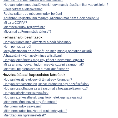
Miért kerülök kiléptetésre automatikusan?
Hogyan tudom megakadályozni, hogy mások lássák, mikor vagyok jelen?
Elfelejtettem a jelszavamat!
Regisztráltam, de mégsem tudok belépni
Korábban regisztráltam magam, azonban már nem tudok belépni?!
Mi az a COPPA?
Miért nem tudok regisztrálni?
Mit csinál a „Fórum sütik törlése”?
Felhasználói beállítások
Hogyan tudom megváltoztatni a beállításaimat?
Nem pontos az idő!
Megváltoztattam az időzónát, de még mindig pontatlan az idő!
A használni kívánt nyelv nincs a listában!
Hogyan jeleníthetek meg egy képet a nevemmel együtt?
Mi az a rang, hogyan tudom megváltoztatni a rangomat?
Miért kell bejelentkeznem e-mail küldéséhez?
Hozzászólással kapcsolatos kérdések
Hogyan készíthetek egy új témát egy fórumban?
Hogyan szerkeszthetek, illetve törölhetek egy hozzászólást?
Hogyan csatolhatom az aláírásomat a hozzászólásomhoz?
Hogyan készíthetek szavazást?
Hogyan szerkeszthetek vagy törölhetek egy szavazást?
Miért nem férek hozzá egy fórumhoz?
Miért nem tudok szavazni?
Miért nem tudok hozzáadni csatolmányokat?
Miért kaptam figyelmeztetést?