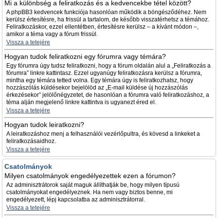
Mi a különbség a feliratkozás és a kedvencekbe tétel között?
A phpBB3 kedvencek funkciója hasonlóan működik a böngésződéhez. Nem
kerülsz értesítésre, ha frissül a tartalom, de később visszatérhetsz a témához.
Feliratkozáskor, ezzel ellentétben, értesítésre kerülsz – a kívánt módon –,
amikor a téma vagy a fórum frissül.
Vissza a tetejére
Hogyan tudok feliratkozni egy fórumra vagy témára?
Egy fórumra úgy tudsz feliratkozni, hogy a fórum oldalán alul a „Feliratkozás a
fórumra” linkre kattintasz. Ezzel ugyanúgy feliratkozásra kerülsz a fórumra,
mintha egy témára tetted volna. Egy témára úgy is feliratkozhatsz, hogy
hozzászólás küldésekor bejelölöd az „E-mail küldése új hozzászólás
érkezésekor” jelölőnégyzetet, de hasonlóan a fórumra való feliratkozáshoz, a
téma alján megjelenő linkre kattintva is ugyanezt éred el.
Vissza a tetejére
Hogyan tudok leiratkozni?
A leiratkozáshoz menj a felhasználói vezérlőpultra, és kövesd a linkeket a
feliratkozásaidhoz.
Vissza a tetejére
Csatolmányok
Milyen csatolmányok engedélyezettek ezen a fórumon?
Az adminisztrátorok saját maguk állíthatják be, hogy milyen típusú
csatolmányokat engedélyeznek. Ha nem vagy biztos benne, mi
engedélyezett, lépj kapcsolatba az adminisztrátorral.
Vissza a tetejére