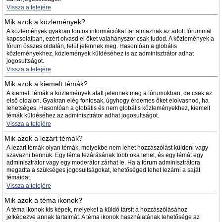
Vissza a tetejére
Mik azok a közlemények?
A közlemények gyakran fontos információkat tartalmaznak az adott fórummal
kapcsolatban, ezért olvasd el őket valahányszor csak tudod. A közlemények a
fórum összes oldalán, felül jelennek meg. Hasonlóan a globális
közleményekhez, közlemények küldéséhez is az adminisztrátor adhat
jogosultságot.
Vissza a tetejére
Mik azok a kiemelt témák?
A kiemelt témák a közlemények alatt jelennek meg a fórumokban, de csak az
első oldalon. Gyakran elég fontosak, úgyhogy érdemes őket elolvasnod, ha
lehetséges. Hasonlóan a globális és nem globális közleményekhez, kiemelt
témák küldéséhez az adminisztrátor adhat jogosultságot.
Vissza a tetejére
Mik azok a lezárt témák?
A lezárt témák olyan témák, melyekbe nem lehet hozzászólást küldeni vagy
szavazni bennük. Egy téma lezárásának több oka lehet, és egy témát egy
adminisztrátor vagy egy moderátor zárhat le. Ha a fórum adminisztrátora
megadta a szükséges jogosultságokat, lehetőséged lehet lezárni a saját
témáidat.
Vissza a tetejére
Mik azok a téma ikonok?
A téma ikonok kis képek, melyeket a küldő társít a hozzászólásához
jelképezve annak tartalmát. A téma ikonok használatának lehetősége az