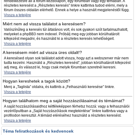
rendelkezésre áll a fórum kezdőlapon, egy fórumban vagy egy témában. A
részletes keresést a „Részletes keresés” linkre kattintva tudod elérni, mely a
fórum összes oldalán elérhető. Ennek a helye a használt megjelenéstől függ.
Vissza a tetejére
Miért nem ad vissza találatot a keresésem?
Valószínűleg a keresés túl általános volt, és sok gyakori szót tartalmazhatott,
melyeket a phpBB3 nem indexel. Próbálj meg egy jobban körülhatárolt
kifejezést megadni, és használd ki a részletes keresés lehetőségeit.
Vissza a tetejére
A keresésem miért ad vissza üres oldalt!?
A keresésed olyan sok találatot adott vissza, hogy azt a webszerver már nem
tudta kezelni. Használd a „Részletes keresést”, jobban körülhatárolt kifejezést
adj meg, és válaszd ki, hogy csak melyik fórumban szeretnél keresni.
Vissza a tetejére
Hogyan kereshetek a tagok között?
Menj a „Taglista” oldalra, és kattints a „Felhasználó keresése” linkre.
Vissza a tetejére
Hogyan találhatom meg a saját hozzászólásaimat és témáimat?
A saját hozzászólásaidhoz kétféleképpen férhetsz hozzá: vagy a felhasználói
vezérlőpultban a „Saját hozzászólások megtekintése” linkre kattintva vagy a
profilodon keresztül. A témáid eléréséhez használd a részletes keresést.
Vissza a tetejére
Téma feliratkozások és kedvencek