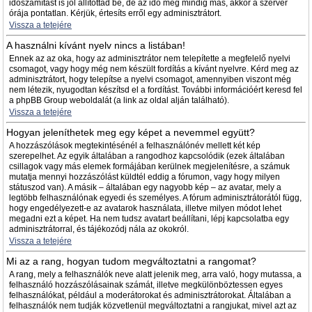
időszámítást is jól állítottad be, de az idő még mindig más, akkor a szerver
órája pontatlan. Kérjük, értesíts erről egy adminisztrátort.
Vissza a tetejére
A használni kívánt nyelv nincs a listában!
Ennek az az oka, hogy az adminisztrátor nem telepítette a megfelelő nyelvi
csomagot, vagy hogy még nem készült fordítás a kívánt nyelvre. Kérd meg az
adminisztrátort, hogy telepítse a nyelvi csomagot, amennyiben viszont még
nem létezik, nyugodtan készítsd el a fordítást. További információért keresd fel
a phpBB Group weboldalát (a link az oldal alján található).
Vissza a tetejére
Hogyan jeleníthetek meg egy képet a nevemmel együtt?
A hozzászólások megtekintésénél a felhasználónév mellett két kép
szerepelhet. Az egyik általában a rangodhoz kapcsolódik (ezek általában
csillagok vagy más elemek formájában kerülnek megjelenítésre, a számuk
mutatja mennyi hozzászólást küldtél eddig a fórumon, vagy hogy milyen
státuszod van). A másik – általában egy nagyobb kép – az avatar, mely a
legtöbb felhasználónak egyedi és személyes. A fórum adminisztrátorától függ,
hogy engedélyezett-e az avatarok használata, illetve milyen módot lehet
megadni ezt a képet. Ha nem tudsz avatart beállítani, lépj kapcsolatba egy
adminisztrátorral, és tájékozódj nála az okokról.
Vissza a tetejére
Mi az a rang, hogyan tudom megváltoztatni a rangomat?
A rang, mely a felhasználók neve alatt jelenik meg, arra való, hogy mutassa, a
felhasználó hozzászólásainak számát, illetve megkülönböztessen egyes
felhasználókat, például a moderátorokat és adminisztrátorokat. Általában a
felhasználók nem tudják közvetlenül megváltoztatni a rangjukat, mivel azt az