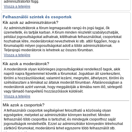
adminisztrátortól függ.
Vissza a tetejére
Felhasználói szintek és csoportok
Kik azok az adminisztrátorok?
Az adminisztrátorok a fórum legmagasabb rangú és jogú tagjai, ők
üzemeltetik, és tartják karban. A fórum minden részletét szabályozhatják,
például jogosultságokat adhatnak, kitilthatnak felhasználókat, csoportokat
hozhatnak létre, moderátorokat nevezhetnek ki stb. attól függően, hogy a
fórumalapító milyen jogosultságokat adott a többi adminisztrátornak.
Teljesjogú moderátorok is lehetnek az összes fórumban.
Vissza a tetejére
Kik azok a moderátorok?
A moderátorok olyan különleges jogosultságokkal rendelkező tagok, akik
napról napra figyelemmel követik a fórumokat. Jogukban áll szerkeszteni,
törölni a hozzászólásokat, valamint lezárni, megnyitni, áthelyezni, törölni és
szétválasztani a témákat az általuk moderált fórumban. Általánosságban a
moderátorok azért vannak, hogy meggátolják a témába nem illő, sértegető
vagy támadó hangvételű hozzászólások küldését.
Vissza a tetejére
Mik azok a csoportok?
A felhasználói csoportok segítségével felosztható a közösség olyan
egységekre, melyeket az adminisztrátor könnyen kezelhet. Minden
felhasználó több csoportba is tartozhat, és mindegyik csoporthoz saját
jogosultságok rendelhetők. Ezzel az adminisztrátor könnyedén létrehozhat
zártkörű fórumokat, moderátorrá tehet egyszerre több felhasználót stb.