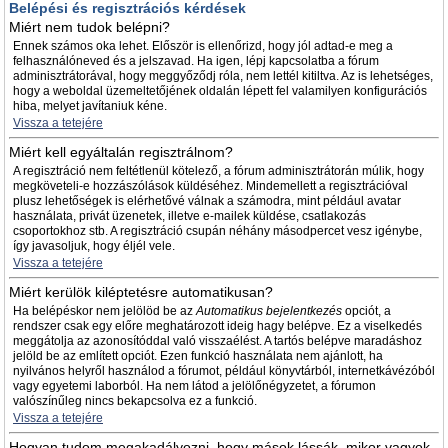
Belépési és regisztrációs kérdések
Miért nem tudok belépni?
Ennek számos oka lehet. Először is ellenőrizd, hogy jól adtad-e meg a
felhasználóneved és a jelszavad. Ha igen, lépj kapcsolatba a fórum
adminisztrátorával, hogy meggyőződj róla, nem lettél kitiltva. Az is lehetséges,
hogy a weboldal üzemeltetőjének oldalán lépett fel valamilyen konfigurációs
hiba, melyet javítaniuk kéne.
Vissza a tetejére
Miért kell egyáltalán regisztrálnom?
A regisztráció nem feltétlenül kötelező, a fórum adminisztrátorán múlik, hogy
megköveteli-e hozzászólások küldéséhez. Mindemellett a regisztrációval
plusz lehetőségek is elérhetővé válnak a számodra, mint például avatar
használata, privát üzenetek, illetve e-mailek küldése, csatlakozás
csoportokhoz stb. A regisztráció csupán néhány másodpercet vesz igénybe,
így javasoljuk, hogy éljél vele.
Vissza a tetejére
Miért kerülök kiléptetésre automatikusan?
Ha belépéskor nem jelölöd be az
Automatikus bejelentkezés
opciót, a
rendszer csak egy előre meghatározott ideig hagy belépve. Ez a viselkedés
meggátolja az azonosítóddal való visszaélést. A tartós belépve maradáshoz
jelöld be az említett opciót. Ezen funkció használata nem ajánlott, ha
nyilvános helyről használod a fórumot, például könyvtárból, internetkávézóból
vagy egyetemi laborból. Ha nem látod a jelölőnégyzetet, a fórumon
valószínűleg nincs bekapcsolva ez a funkció.
Vissza a tetejére
Hogyan tudom megakadályozni, hogy mások lássák, mikor vagyok