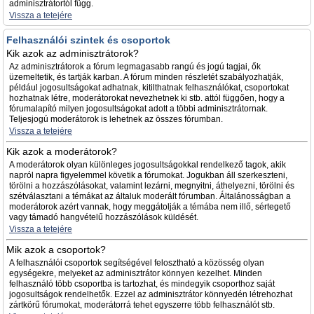
adminisztrátortól függ.
Vissza a tetejére
Felhasználói szintek és csoportok
Kik azok az adminisztrátorok?
Az adminisztrátorok a fórum legmagasabb rangú és jogú tagjai, ők
üzemeltetik, és tartják karban. A fórum minden részletét szabályozhatják,
például jogosultságokat adhatnak, kitilthatnak felhasználókat, csoportokat
hozhatnak létre, moderátorokat nevezhetnek ki stb. attól függően, hogy a
fórumalapító milyen jogosultságokat adott a többi adminisztrátornak.
Teljesjogú moderátorok is lehetnek az összes fórumban.
Vissza a tetejére
Kik azok a moderátorok?
A moderátorok olyan különleges jogosultságokkal rendelkező tagok, akik
napról napra figyelemmel követik a fórumokat. Jogukban áll szerkeszteni,
törölni a hozzászólásokat, valamint lezárni, megnyitni, áthelyezni, törölni és
szétválasztani a témákat az általuk moderált fórumban. Általánosságban a
moderátorok azért vannak, hogy meggátolják a témába nem illő, sértegető
vagy támadó hangvételű hozzászólások küldését.
Vissza a tetejére
Mik azok a csoportok?
A felhasználói csoportok segítségével felosztható a közösség olyan
egységekre, melyeket az adminisztrátor könnyen kezelhet. Minden
felhasználó több csoportba is tartozhat, és mindegyik csoporthoz saját
jogosultságok rendelhetők. Ezzel az adminisztrátor könnyedén létrehozhat
zártkörű fórumokat, moderátorrá tehet egyszerre több felhasználót stb.