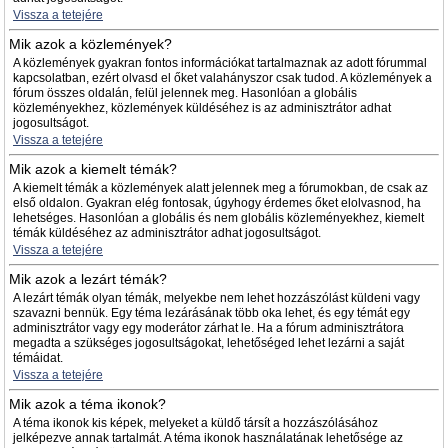
Vissza a tetejére
Mik azok a közlemények?
A közlemények gyakran fontos információkat tartalmaznak az adott fórummal
kapcsolatban, ezért olvasd el őket valahányszor csak tudod. A közlemények a
fórum összes oldalán, felül jelennek meg. Hasonlóan a globális
közleményekhez, közlemények küldéséhez is az adminisztrátor adhat
jogosultságot.
Vissza a tetejére
Mik azok a kiemelt témák?
A kiemelt témák a közlemények alatt jelennek meg a fórumokban, de csak az
első oldalon. Gyakran elég fontosak, úgyhogy érdemes őket elolvasnod, ha
lehetséges. Hasonlóan a globális és nem globális közleményekhez, kiemelt
témák küldéséhez az adminisztrátor adhat jogosultságot.
Vissza a tetejére
Mik azok a lezárt témák?
A lezárt témák olyan témák, melyekbe nem lehet hozzászólást küldeni vagy
szavazni bennük. Egy téma lezárásának több oka lehet, és egy témát egy
adminisztrátor vagy egy moderátor zárhat le. Ha a fórum adminisztrátora
megadta a szükséges jogosultságokat, lehetőséged lehet lezárni a saját
témáidat.
Vissza a tetejére
Mik azok a téma ikonok?
A téma ikonok kis képek, melyeket a küldő társít a hozzászólásához
jelképezve annak tartalmát. A téma ikonok használatának lehetősége az