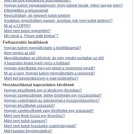
Miért kerülök kiléptetésre automatikusan?
Hogyan tudom megakadályozni, hogy mások lássák, mikor vagyok jelen?
Elfelejtettem a jelszavamat!
Regisztráltam, de mégsem tudok belépni
Korábban regisztráltam magam, azonban már nem tudok belépni?!
Mi az a COPPA?
Miért nem tudok regisztrálni?
Mit csinál a „Fórum sütik törlése”?
Felhasználói beállítások
Hogyan tudom megváltoztatni a beállításaimat?
Nem pontos az idő!
Megváltoztattam az időzónát, de még mindig pontatlan az idő!
A használni kívánt nyelv nincs a listában!
Hogyan jeleníthetek meg egy képet a nevemmel együtt?
Mi az a rang, hogyan tudom megváltoztatni a rangomat?
Miért kell bejelentkeznem e-mail küldéséhez?
Hozzászólással kapcsolatos kérdések
Hogyan készíthetek egy új témát egy fórumban?
Hogyan szerkeszthetek, illetve törölhetek egy hozzászólást?
Hogyan csatolhatom az aláírásomat a hozzászólásomhoz?
Hogyan készíthetek szavazást?
Hogyan szerkeszthetek vagy törölhetek egy szavazást?
Miért nem férek hozzá egy fórumhoz?
Miért nem tudok szavazni?
Miért nem tudok hozzáadni csatolmányokat?
Miért kaptam figyelmeztetést?