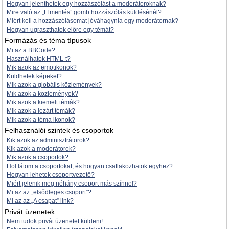
Hogyan jelenthetek egy hozzászólást a moderátoroknak?
Mire való az „Elmentés” gomb hozzászólás küldésénél?
Miért kell a hozzászólásomat jóváhagynia egy moderátornak?
Hogyan ugraszthatok előre egy témát?
Formázás és téma típusok
Mi az a BBCode?
Használhatok HTML-t?
Mik azok az emotikonok?
Küldhetek képeket?
Mik azok a globális közlemények?
Mik azok a közlemények?
Mik azok a kiemelt témák?
Mik azok a lezárt témák?
Mik azok a téma ikonok?
Felhasználói szintek és csoportok
Kik azok az adminisztrátorok?
Kik azok a moderátorok?
Mik azok a csoportok?
Hol látom a csoportokat, és hogyan csatlakozhatok egyhez?
Hogyan lehetek csoportvezető?
Miért jelenik meg néhány csoport más színnel?
Mi az az „elsődleges csoport”?
Mi az az „A csapat” link?
Privát üzenetek
Nem tudok privát üzenetet küldeni!