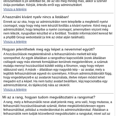
időszámítást is jól állítottad be, de az idő még mindig más, akkor a szerver
órája pontatlan. Kérjük, értesíts erről egy adminisztrátort.
Vissza a tetejére
A használni kívánt nyelv nincs a listában!
Ennek az az oka, hogy az adminisztrátor nem telepítette a megfelelő nyelvi
csomagot, vagy hogy még nem készült fordítás a kívánt nyelvre. Kérd meg az
adminisztrátort, hogy telepítse a nyelvi csomagot, amennyiben viszont még
nem létezik, nyugodtan készítsd el a fordítást. További információért keresd fel
a phpBB Group weboldalát (a link az oldal alján található).
Vissza a tetejére
Hogyan jeleníthetek meg egy képet a nevemmel együtt?
A hozzászólások megtekintésénél a felhasználónév mellett két kép
szerepelhet. Az egyik általában a rangodhoz kapcsolódik (ezek általában
csillagok vagy más elemek formájában kerülnek megjelenítésre, a számuk
mutatja mennyi hozzászólást küldtél eddig a fórumon, vagy hogy milyen
státuszod van). A másik – általában egy nagyobb kép – az avatar, mely a
legtöbb felhasználónak egyedi és személyes. A fórum adminisztrátorától függ,
hogy engedélyezett-e az avatarok használata, illetve milyen módot lehet
megadni ezt a képet. Ha nem tudsz avatart beállítani, lépj kapcsolatba egy
adminisztrátorral, és tájékozódj nála az okokról.
Vissza a tetejére
Mi az a rang, hogyan tudom megváltoztatni a rangomat?
A rang, mely a felhasználók neve alatt jelenik meg, arra való, hogy mutassa, a
felhasználó hozzászólásainak számát, illetve megkülönböztessen egyes
felhasználókat, például a moderátorokat és adminisztrátorokat. Általában a
felhasználók nem tudják közvetlenül megváltoztatni a rangjukat, mivel azt az