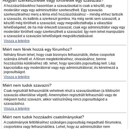
Hogyan szerkeszthetek vagy törölhetek egy szavazást?
A hozzászólásokhoz hasonlóan a szavazásokat is csak a készítő, egy
moderátor vagy egy adminisztrátor szerkesztheti. Egy szavazás
szerkesztéséhez menj a téma első hozzászólásához – mindig ehhez tartozik
a szavazás, és kattints a
szerkeszt
gombra. Ha még senki sem szavazott, a
készítő még törölheti a szavazást, vagy megváltoztathatja a választási
lehetőségeket, de ha már érkezett szavazat, csak egy adminisztrátor vagy egy
moderátor törölheti vagy szerkesztheti a szavazást. Így nem lehet manipulálni
a szavazást a szavazási lehetőségek megváltoztatásával.
Vissza a tetejére
Miért nem férek hozzá egy fórumhoz?
Néhány fórum lehet, hogy csak bizonyos felhasználók, illetve csoportok
számára érhető el. A fórum megtekintéséhez, olvasásához, benne
hozzászólás küldéséhez stb. lehet, hogy speciális jogosultság kell. Lépj
kapcsolatba egy moderátorral vagy egy adminisztrátorral, és kérelmezd a
jogosultságot.
Vissza a tetejére
Miért nem tudok szavazni?
Csak regisztrált felhasználók vehetnek részt a szavazásokban (a többszöri
szavazás elkerülése végett). Amennyiben regisztrált felhasználó vagy de
mégsem tudsz szavazni, akkor valószínűleg nincs jogosultságod a
szavazáshoz.
Vissza a tetejére
Miért nem tudok hozzáadni csatolmányokat?
A csatolmányok feltöltéséhez szükséges jogosultság megadható fórumokra,
csoportokra vagy felhasználókra. Lehet, hogy az adminisztrátor nem