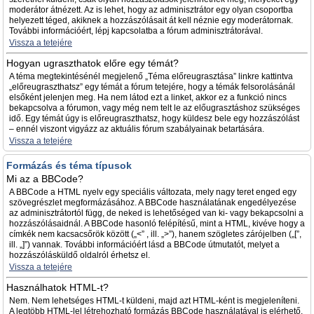
moderátor átnézett. Az is lehet, hogy az adminisztrátor egy olyan csoportba
helyezett téged, akiknek a hozzászólásait át kell néznie egy moderátornak.
További információért, lépj kapcsolatba a fórum adminisztrátorával.
Vissza a tetejére
Hogyan ugraszthatok előre egy témát?
A téma megtekintésénél megjelenő „Téma előreugrasztása” linkre kattintva
„előreugraszthatsz” egy témát a fórum tetejére, hogy a témák felsorolásánál
elsőként jelenjen meg. Ha nem látod ezt a linket, akkor ez a funkció nincs
bekapcsolva a fórumon, vagy még nem telt le az előugrasztáshoz szükséges
idő. Egy témát úgy is előreugraszthatsz, hogy küldesz bele egy hozzászólást
– ennél viszont vigyázz az aktuális fórum szabályainak betartására.
Vissza a tetejére
Formázás és téma típusok
Mi az a BBCode?
A BBCode a HTML nyelv egy speciális változata, mely nagy teret enged egy
szövegrészlet megformázásához. A BBCode használatának engedélyezése
az adminisztrátortól függ, de neked is lehetőséged van ki- vagy bekapcsolni a
hozzászólásaidnál. A BBCode hasonló felépítésű, mint a HTML, kivéve hogy a
címkék nem kacsacsőrök között („<” , ill. „>”), hanem szögletes zárójelben („[”,
ill. „]”) vannak. További információért lásd a BBCode útmutatót, melyet a
hozzászólásküldő oldalról érhetsz el.
Vissza a tetejére
Használhatok HTML-t?
Nem. Nem lehetséges HTML-t küldeni, majd azt HTML-ként is megjeleníteni.
A legtöbb HTML-lel létrehozható formázás BBCode használatával is elérhető.