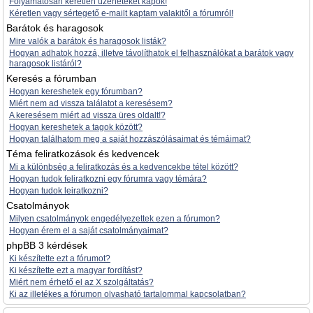
Folyamatosan kéretlen üzeneteket kapok!
Kéretlen vagy sértegető e-mailt kaptam valakitől a fórumról!
Barátok és haragosok
Mire valók a barátok és haragosok listák?
Hogyan adhatok hozzá, illetve távolíthatok el felhasználókat a barátok vagy
haragosok listáról?
Keresés a fórumban
Hogyan kereshetek egy fórumban?
Miért nem ad vissza találatot a keresésem?
A keresésem miért ad vissza üres oldalt!?
Hogyan kereshetek a tagok között?
Hogyan találhatom meg a saját hozzászólásaimat és témáimat?
Téma feliratkozások és kedvencek
Mi a különbség a feliratkozás és a kedvencekbe tétel között?
Hogyan tudok feliratkozni egy fórumra vagy témára?
Hogyan tudok leiratkozni?
Csatolmányok
Milyen csatolmányok engedélyezettek ezen a fórumon?
Hogyan érem el a saját csatolmányaimat?
phpBB 3 kérdések
Ki készítette ezt a fórumot?
Ki készítette ezt a magyar fordítást?
Miért nem érhető el az X szolgáltatás?
Ki az illetékes a fórumon olvasható tartalommal kapcsolatban?