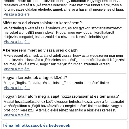
rendelkezésre áll a fórum kezdőlapon, egy fórumban vagy egy témában. A
részletes keresést a „Részletes keresés” linkre kattintva tudod elérni, mely a
fórum összes oldalán elérhető. Ennek a helye a használt megjelenéstől függ.
Vissza a tetejére
Miért nem ad vissza találatot a keresésem?
Valószínűleg a keresés túl általános volt, és sok gyakori szót tartalmazhatott,
melyeket a phpBB3 nem indexel. Próbálj meg egy jobban körülhatárolt
kifejezést megadni, és használd ki a részletes keresés lehetőségeit.
Vissza a tetejére
A keresésem miért ad vissza üres oldalt!?
A keresésed olyan sok találatot adott vissza, hogy azt a webszerver már nem
tudta kezelni. Használd a „Részletes keresést”, jobban körülhatárolt kifejezést
adj meg, és válaszd ki, hogy csak melyik fórumban szeretnél keresni.
Vissza a tetejére
Hogyan kereshetek a tagok között?
Menj a „Taglista” oldalra, és kattints a „Felhasználó keresése” linkre.
Vissza a tetejére
Hogyan találhatom meg a saját hozzászólásaimat és témáimat?
A saját hozzászólásaidhoz kétféleképpen férhetsz hozzá: vagy a felhasználói
vezérlőpultban a „Saját hozzászólások megtekintése” linkre kattintva vagy a
profilodon keresztül. A témáid eléréséhez használd a részletes keresést.
Vissza a tetejére
Téma feliratkozások és kedvencek