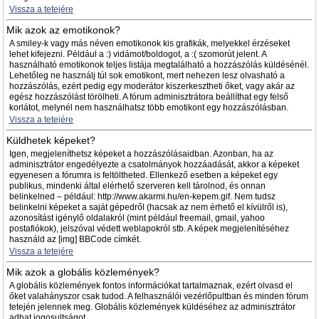
Vissza a tetejére
Mik azok az emotikonok?
A smiley-k vagy más néven emotikonok kis grafikák, melyekkel érzéseket
lehet kifejezni. Például a :) vidámot/boldogot, a :( szomorút jelent. A
használható emotikonok teljes listája megtalálható a hozzászólás küldésénél.
Lehetőleg ne használj túl sok emotikont, mert nehezen lesz olvasható a
hozzászólás, ezért pedig egy moderátor kiszerkesztheti őket, vagy akár az
egész hozzászólást törölheti. A fórum adminisztrátora beállíthat egy felső
korlátot, melynél nem használhatsz több emotikont egy hozzászólásban.
Vissza a tetejére
Küldhetek képeket?
Igen, megjeleníthetsz képeket a hozzászólásaidban. Azonban, ha az
adminisztrátor engedélyezte a csatolmányok hozzáadását, akkor a képeket
egyenesen a fórumra is feltöltheted. Ellenkező esetben a képeket egy
publikus, mindenki által elérhető szerveren kell tárolnod, és onnan
belinkelned – például: http://www.akarmi.hu/en-kepem.gif. Nem tudsz
belinkelni képeket a saját gépedről (hacsak az nem érhető el kívülről is),
azonosítást igénylő oldalakról (mint például freemail, gmail, yahoo
postafiókok), jelszóval védett weblapokról stb. A képek megjelenítéséhez
használd az [img] BBCode címkét.
Vissza a tetejére
Mik azok a globális közlemények?
A globális közlemények fontos információkat tartalmaznak, ezért olvasd el
őket valahányszor csak tudod. A felhasználói vezérlőpultban és minden fórum
tetején jelennek meg. Globális közlemények küldéséhez az adminisztrátor
adhat jogosultságot.