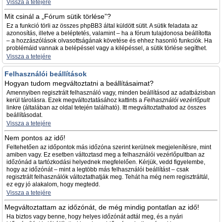
Vissza a tetejére
Mit csinál a „Fórum sütik törlése”?
Ez a funkció törli az összes phpBB3 által küldött sütit. A sütik feladata az
azonosítás, illetve a beléptetés, valamint – ha a fórum tulajdonosa beállította
– a hozzászólások olvasottságának követése és ehhez hasonló funkciók. Ha
problémáid vannak a belépéssel vagy a kilépéssel, a sütik törlése segíthet.
Vissza a tetejére
Felhasználói beállítások
Hogyan tudom megváltoztatni a beállításaimat?
Amennyiben regisztrált felhasználó vagy, minden beállításod az adatbázisban
kerül tárolásra. Ezek megváltoztatásához kattints a
Felhasználói vezérlőpult
linkre (általában az oldal tetején található). Itt megváltoztathatod az összes
beállításodat.
Vissza a tetejére
Nem pontos az idő!
Feltehetően az időpontok más időzóna szerint kerülnek megjelenítésre, mint
amiben vagy. Ez esetben változtasd meg a felhasználói vezérlőpultban az
időzónád a tartózkodási helyednek megfelelően. Kérjük, vedd figyelembe,
hogy az időzónát – mint a legtöbb más felhasználói beállítást – csak
regisztrált felhasználók változtathatják meg. Tehát ha még nem regisztráltál,
ez egy jó alakalom, hogy megtedd.
Vissza a tetejére
Megváltoztattam az időzónát, de még mindig pontatlan az idő!
Ha biztos vagy benne, hogy helyes időzónát adtál meg, és a nyári