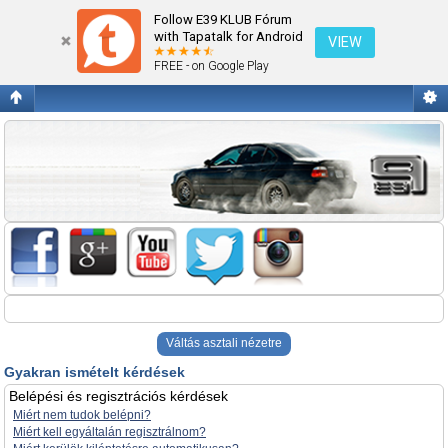
Gyakran ismételt kérdések
Follow E39 KLUB Fórum
with Tapatalk for Android
VIEW
FREE - on Google Play
Váltás asztali nézetre
Gyakran ismételt kérdések
Belépési és regisztrációs kérdések
Miért nem tudok belépni?
Miért kell egyáltalán regisztrálnom?