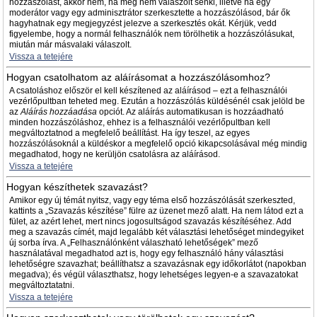
hozzászólást, akkor nem, ha még nem válaszolt senki, illetve ha egy
moderátor vagy egy adminisztrátor szerkesztette a hozzászólásod, bár ők
hagyhatnak egy megjegyzést jelezve a szerkesztés okát. Kérjük, vedd
figyelembe, hogy a normál felhasználók nem törölhetik a hozzászólásukat,
miután már másvalaki válaszolt.
Vissza a tetejére
Hogyan csatolhatom az aláírásomat a hozzászólásomhoz?
A csatoláshoz először el kell készítened az aláírásod – ezt a felhasználói
vezérlőpultban teheted meg. Ezután a hozzászólás küldésénél csak jelöld be
az
Aláírás hozzáadása
opciót. Az aláírás automatikusan is hozzáadható
minden hozzászóláshoz, ehhez is a felhasználói vezérlőpultban kell
megváltoztatnod a megfelelő beállítást. Ha így teszel, az egyes
hozzászólásoknál a küldéskor a megfelelő opció kikapcsolásával még mindig
megadhatod, hogy ne kerüljön csatolásra az aláírásod.
Vissza a tetejére
Hogyan készíthetek szavazást?
Amikor egy új témát nyitsz, vagy egy téma első hozzászólását szerkeszted,
kattints a „Szavazás készítése” fülre az üzenet mező alatt. Ha nem látod ezt a
fület, az azért lehet, mert nincs jogosultságod szavazás készítéséhez. Add
meg a szavazás címét, majd legalább két választási lehetőséget mindegyiket
új sorba írva. A „Felhasználónként válaszható lehetőségek” mező
használatával megadhatod azt is, hogy egy felhasználó hány választási
lehetőségre szavazhat; beállíthatsz a szavazásnak egy időkorlátot (napokban
megadva); és végül választhatsz, hogy lehetséges legyen-e a szavazatokat
megváltoztatatni.
Vissza a tetejére