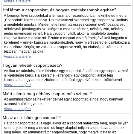
Vissza a tetejére
Hol látom a csoportokat, és hogyan csatlakozhatok egyhez?
A fórumon lévő csoportokat a felhasználói vezérlőpultban tekintheted meg a
„Csoportok” linkre kattintva. Ha csatlakozni szeretnél egy csoporthoz, kattints
a megfelelő gombra. Mindemellett nem az összes csoport
nyílt hozzáférésű
,
néhánynál jóváhagyás szükséges a csatlakozáshoz, néhány zárt, néhány
pedig egyenesen rejtett. Ha a csoport nyitott, akkor a megfelelő gombra
kattintva tudsz csatlakozni. Ezután a csoport vezetőjének jóvá kell hagynia a
kérelmed – ennek kapcsán megkérdezheti, hogy miért szeretnél csatlakozni a
csoporthoz. Kérjük, ne zaklasd a csoportvezetőt, ha elutasítja a kérelmed,
biztosan megvan az oka.
Vissza a tetejére
Hogyan lehetek csoportvezető?
Amikor az adminisztrátor létrehoz egy csoportot, általában egy csoportvezető
is kijelölésre kerül. Ha szeretnél létrehozni egy csoportot, akkor lépj
kapcsolatba egy adminisztrátorral – például egy privát üzenet küldésével.
Vissza a tetejére
Miért jelenik meg néhány csoport más színnel?
Az adminisztrátor színeket rendelhet egy csoport tagjaihoz, hogy könnyen
azonosíthatók legyenek.
Vissza a tetejére
Mi az az „elsődleges csoport”?
Ha több csoport tagja is vagy, akkor ez a csoport határozza meg, hogy milyen
színnel jelenik meg a neved, és hogy alapból milyen csoport avatar jelenik
meg nálad. Az adminisztrátor engedélyezheti, hogy megváltoztasd az