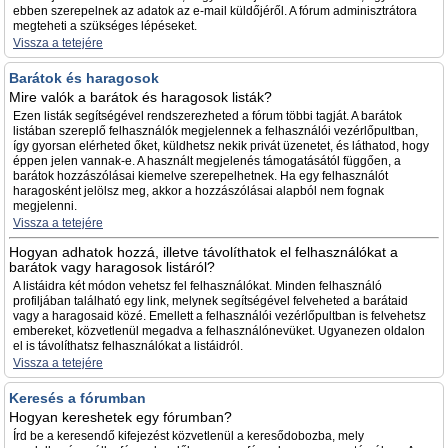
ebben szerepelnek az adatok az e-mail küldőjéről. A fórum adminisztrátora
megteheti a szükséges lépéseket.
Vissza a tetejére
Barátok és haragosok
Mire valók a barátok és haragosok listák?
Ezen listák segítségével rendszerezheted a fórum többi tagját. A barátok
listában szereplő felhasználók megjelennek a felhasználói vezérlőpultban,
így gyorsan elérheted őket, küldhetsz nekik privát üzenetet, és láthatod, hogy
éppen jelen vannak-e. A használt megjelenés támogatásától függően, a
barátok hozzászólásai kiemelve szerepelhetnek. Ha egy felhasználót
haragosként jelölsz meg, akkor a hozzászólásai alapból nem fognak
megjelenni.
Vissza a tetejére
Hogyan adhatok hozzá, illetve távolíthatok el felhasználókat a
barátok vagy haragosok listáról?
A listáidra két módon vehetsz fel felhasználókat. Minden felhasználó
profiljában található egy link, melynek segítségével felveheted a barátaid
vagy a haragosaid közé. Emellett a felhasználói vezérlőpultban is felvehetsz
embereket, közvetlenül megadva a felhasználónevüket. Ugyanezen oldalon
el is távolíthatsz felhasználókat a listáidról.
Vissza a tetejére
Keresés a fórumban
Hogyan kereshetek egy fórumban?
Írd be a keresendő kifejezést közvetlenül a keresődobozba, mely