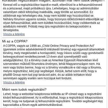
Korábban regisztráltam magam, azonban már nem tudok belépni?!
Keresd elő a regisztrációkor kapott e-mailt, ellenőrizd le a felhasználóneved
és a jelszavad, majd próbálkozz újra. Lehetséges, hogy az adminisztrátor
valamilyen okból kifolyólag inaktiválta, vagy törölte az azonosítód. Ez
utóbbinak egy lehetséges oka, hogy nem küldtél egy hozzászólást se.
Néhány fórumon ugyanis szokás, hogy bizonyos időközönként eltávolítják az
olyan felhasználókat, akik nem küldtek hozzászólást, hogy csökkentsék az
adatbázis méretét. Próbálj meg újra regisztrálni és bekapcsolódni a
társalgásba.
Vissza a tetejére
Mi az a COPPA?
A COPPA, vagyis az 1998-as „Child Online Privacy and Protection Act”
(gyerekek online adatvédelméről intézkedő törvény) egy egyesült államokbeli
törvény, mely megköveteli a honlapoktól, hogy írásos szülői vagy gondviselői
beleegyezéssel rendelkezzenek 13 éven aluli személyektől való
adatgyűjtéshez. Ez a törvény csak az Amerikai Egyesült Államokban lévő
szervereken működő fórumokra érvényes, tehát Magyarországon nem. Ha
nem vagy biztos benne, hogy ez a törvény vonatkozik-e rád vagy a fórumra,
melyre regisztrálsz, kérj jogi segítséget. Kérjük, tartsd szem előtt, hogy a
phpBB Group nem tud jogi tanácsot adni, és az alább leírtakon kívül
semmilyen aggály esetén sem hozzájuk kell fordulni.
Vissza a tetejére
Miért nem tudok regisztrálni?
Lehet, hogy a weboldal tulajdonosa letiltotta az IP-címed vagy a regisztrálni
kívánt felhasználónevet. Az is előfordulhat, hogy a regisztráció kikapcsolásra
került, hogy ne tudjanak új felhasználók regisztrálni. További segítségért lépj
kapcsolatba a fórum egyik adminisztrátorával.