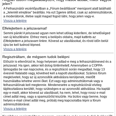
jelen?
A Felhasználói vezérlőpultban a „Fórum beállítások” menüpont alatt található
a „Jelenlét elrejtése” beállítás. Ha ezt
Igen
re állítod, csak az adminisztrátorok,
a moderátorok, illetve saját magad fogod látni, hogy jelen vagy-e.
Vissza a tetejére
Elfelejtettem a jelszavamat!
Semmi pánik! A jelszavad ugyan nem lehet utólag kideríteni, de lehetőséged
van új készítésére. Ehhez menj a belépés oldalra, majd kattints az
Elfelejtettem a jelszavam
linkre. Kövesd az utasításokat, és rövid időn belül
újra be kell tudnod lépned.
Vissza a tetejére
Regisztráltam, de mégsem tudok belépni
Először is ellenőrizd le, hogy helyesen adtad-e meg a felhasználóneved és a
jelszavad. Ha igen, akkor két dolog történhetett. Amennyiben a COPPA-
támogatás be van kapcsolva, és a regisztráció során megadtad, hogy 13
évesnél fiatalabb vagy, követned kell a kapott utasításokat. Számos fórum
megköveteli, hogy az új azonosítók aktiválásra kerüljenek, mielőtt
használatba lehetne venni őket. Ezt vagy egy adminisztrátornak vagy a
felhasználónak kell megtennie. Mindenesetre a regisztrációnál elvileg
tájékoztatásra kerültél, hogy szükséges-e az azonosító aktiválása. Ha kaptál
egy e-mailt, akkor kövesd az utasításait, ha nem, lehet, hogy rossz e-mail
címet adtál meg, vagy a spamszűrőd kiszűrte. Ha biztos vagy benne, hogy
helyes e-mail címet adtál meg, próbálj meg kapcsolatba lépni a fórum
adminisztrátorával.
Vissza a tetejére