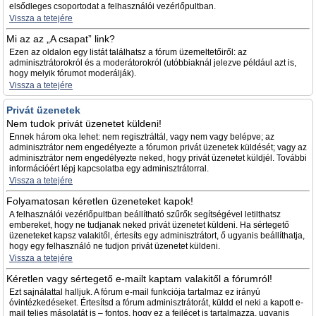
elsődleges csoportodat a felhasználói vezérlőpultban.
Vissza a tetejére
Mi az az „A csapat” link?
Ezen az oldalon egy listát találhatsz a fórum üzemeltetőiről: az
adminisztrátorokról és a moderátorokról (utóbbiaknál jelezve például azt is,
hogy melyik fórumot moderálják).
Vissza a tetejére
Privát üzenetek
Nem tudok privát üzenetet küldeni!
Ennek három oka lehet: nem regisztráltál, vagy nem vagy belépve; az
adminisztrátor nem engedélyezte a fórumon privát üzenetek küldését; vagy az
adminisztrátor nem engedélyezte neked, hogy privát üzenetet küldjél. További
információért lépj kapcsolatba egy adminisztrátorral.
Vissza a tetejére
Folyamatosan kéretlen üzeneteket kapok!
A felhasználói vezérlőpultban beállítható szűrők segítségével letilthatsz
embereket, hogy ne tudjanak neked privát üzenetet küldeni. Ha sértegető
üzeneteket kapsz valakitől, értesíts egy adminisztrátort, ő ugyanis beállíthatja,
hogy egy felhasználó ne tudjon privát üzenetet küldeni.
Vissza a tetejére
Kéretlen vagy sértegető e-mailt kaptam valakitől a fórumról!
Ezt sajnálattal halljuk. A fórum e-mail funkciója tartalmaz ez irányú
óvintézkedéseket. Értesítsd a fórum adminisztrátorát, küldd el neki a kapott e-
mail teljes másolatát is – fontos, hogy ez a fejlécet is tartalmazza, ugyanis