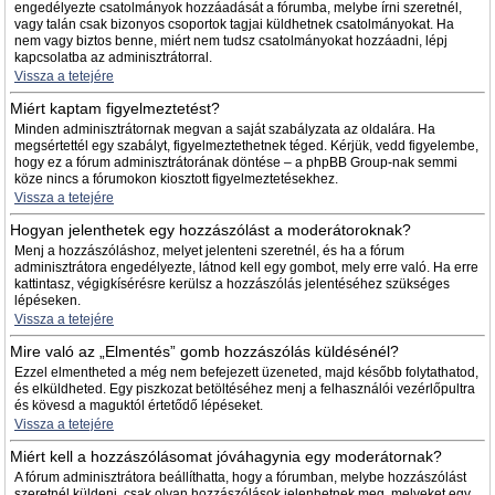
engedélyezte csatolmányok hozzáadását a fórumba, melybe írni szeretnél,
vagy talán csak bizonyos csoportok tagjai küldhetnek csatolmányokat. Ha
nem vagy biztos benne, miért nem tudsz csatolmányokat hozzáadni, lépj
kapcsolatba az adminisztrátorral.
Vissza a tetejére
Miért kaptam figyelmeztetést?
Minden adminisztrátornak megvan a saját szabályzata az oldalára. Ha
megsértettél egy szabályt, figyelmeztethetnek téged. Kérjük, vedd figyelembe,
hogy ez a fórum adminisztrátorának döntése – a phpBB Group-nak semmi
köze nincs a fórumokon kiosztott figyelmeztetésekhez.
Vissza a tetejére
Hogyan jelenthetek egy hozzászólást a moderátoroknak?
Menj a hozzászóláshoz, melyet jelenteni szeretnél, és ha a fórum
adminisztrátora engedélyezte, látnod kell egy gombot, mely erre való. Ha erre
kattintasz, végigkísérésre kerülsz a hozzászólás jelentéséhez szükséges
lépéseken.
Vissza a tetejére
Mire való az „Elmentés” gomb hozzászólás küldésénél?
Ezzel elmentheted a még nem befejezett üzeneted, majd később folytathatod,
és elküldheted. Egy piszkozat betöltéséhez menj a felhasználói vezérlőpultra
és kövesd a maguktól értetődő lépéseket.
Vissza a tetejére
Miért kell a hozzászólásomat jóváhagynia egy moderátornak?
A fórum adminisztrátora beállíthatta, hogy a fórumban, melybe hozzászólást
szeretnél küldeni, csak olyan hozzászólások jelenhetnek meg, melyeket egy