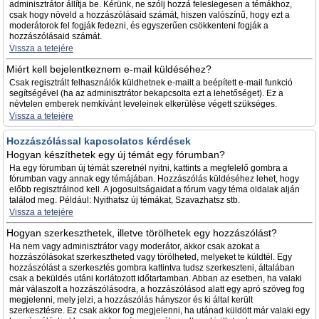
adminisztrátor állítja be. Kérünk, ne szólj hozzá feleslegesen a témákhoz,
csak hogy növeld a hozzászólásaid számát, hiszen valószínű, hogy ezt a
moderátorok fel fogják fedezni, és egyszerűen csökkenteni fogják a
hozzászólásaid számát.
Vissza a tetejére
Miért kell bejelentkeznem e-mail küldéséhez?
Csak regisztrált felhasználók küldhetnek e-mailt a beépített e-mail funkció
segítségével (ha az adminisztrátor bekapcsolta ezt a lehetőséget). Ez a
névtelen emberek nemkívánt leveleinek elkerülése végett szükséges.
Vissza a tetejére
Hozzászólással kapcsolatos kérdések
Hogyan készíthetek egy új témát egy fórumban?
Ha egy fórumban új témát szeretnél nyitni, kattints a megfelelő gombra a
fórumban vagy annak egy témájában. Hozzászólás küldéséhez lehet, hogy
előbb regisztrálnod kell. A jogosultságaidat a fórum vagy téma oldalak alján
találod meg. Például: Nyithatsz új témákat, Szavazhatsz stb.
Vissza a tetejére
Hogyan szerkeszthetek, illetve törölhetek egy hozzászólást?
Ha nem vagy adminisztrátor vagy moderátor, akkor csak azokat a
hozzászólásokat szerkesztheted vagy törölheted, melyeket te küldtél. Egy
hozzászólást a szerkesztés gombra kattintva tudsz szerkeszteni, általában
csak a beküldés utáni korlátozott időtartamban. Abban az esetben, ha valaki
már válaszolt a hozzászólásodra, a hozzászólásod alatt egy apró szöveg fog
megjelenni, mely jelzi, a hozzászólás hányszor és ki által került
szerkesztésre. Ez csak akkor fog megjelenni, ha utánad küldött már valaki egy