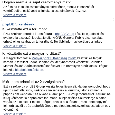
Hogyan érem el a saját csatolmányaimat?
Az általad feltöltött csatolmányok eléréséhez, menj a felhasználói
vezérlőpultra, és kövesd a linkeket a csatolmányok részhez.
Vissza a tetejére
phpBB 3 kérdések
Ki készítette ezt a fórumot?
Ezt a szoftvert (eredeti formájában) a
phpBB Group
készítette, adta ki, és
gyakorolja a szerzői jogokat felette. A GNU General Public License alatt
érhető el, és szabadon terjeszthető. További információért lásd a linket.
Vissza a tetejére
Ki készítette ezt a magyar fordítást?
A magyar fordítást a
Magyar phpBB Közösség
fordító
készítik, és tartják
karban. A fordítást Fodor Bertalan és Menyhárt Zsolt készítette Berentés
Marcell és Joó Ádám közreműködésével. Ha bármilyen hibát találsz, kérjük,
jelezd a
hibabejelentőnkben
.
Vissza a tetejére
Miért nem érhető el az X szolgáltatás?
Ezt a szoftvert a phpBB Group készítette, és licenceli. Ha úgy gondolod, hogy
újabb szolgáltatások, funkciók szükségesek a fórumba, látogasd meg a
phpbb.com weboldalt, és olvasd el amit phpBB Group mond erről. Kérünk, ne
küldj kéréseket a phpbb.com fórumába, a fejlesztők a Sourceforge oldalán
várják az ötleteket. Emellett, kérjük, olvasd át a fórumot, mert lehet hogy már
felmerült az ötlet, és a phpBB Group megfogalmazott ezzel kapcsolatban egy
véleményt.
Vissza a tetejére