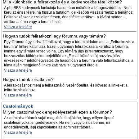
Mi a különbség a feliratkozás és a kedvencekbe tétel között?
A phpBB3 kedvencek funkciója hasonlóan működik a böngésződéhez. Nem
kerülsz értesítésre, ha frissül a tartalom, de később visszatérhetsz a témához.
Feliratkozáskor, ezzel ellentétben, értesítésre kerülsz – a kívánt módon –,
amikor a téma vagy a fórum frissül.
Vissza a tetejére
Hogyan tudok feliratkozni egy fórumra vagy témára?
Egy fórumra úgy tudsz feliratkozni, hogy a fórum oldalán alul a „Feliratkozás a
fórumra” linkre kattintasz. Ezzel ugyanúgy feliratkozásra kerülsz a fórumra,
mintha egy témára tetted volna. Egy témára úgy is feliratkozhatsz, hogy
hozzászólás küldésekor bejelölöd az „E-mail küldése új hozzászólás
érkezésekor” jelölőnégyzetet, de hasonlóan a fórumra való feliratkozáshoz, a
téma alján megjelenő linkre kattintva is ugyanezt éred el.
Vissza a tetejére
Hogyan tudok leiratkozni?
A leiratkozáshoz menj a felhasználói vezérlőpultra, és kövesd a linkeket a
feliratkozásaidhoz.
Vissza a tetejére
Csatolmányok
Milyen csatolmányok engedélyezettek ezen a fórumon?
Az adminisztrátorok saját maguk állíthatják be, hogy milyen típusú
csatolmányokat engedélyeznek. Ha nem vagy biztos benne, mi
engedélyezett, lépj kapcsolatba az adminisztrátorral.
Vissza a tetejére