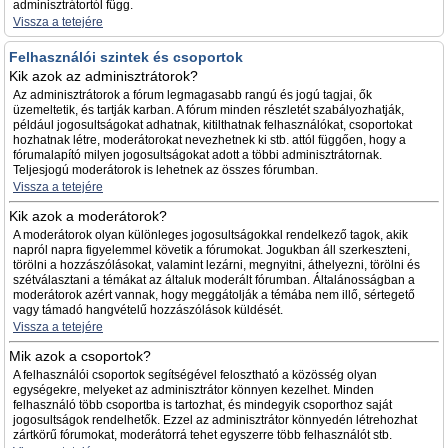
adminisztrátortól függ.
Vissza a tetejére
Felhasználói szintek és csoportok
Kik azok az adminisztrátorok?
Az adminisztrátorok a fórum legmagasabb rangú és jogú tagjai, ők
üzemeltetik, és tartják karban. A fórum minden részletét szabályozhatják,
például jogosultságokat adhatnak, kitilthatnak felhasználókat, csoportokat
hozhatnak létre, moderátorokat nevezhetnek ki stb. attól függően, hogy a
fórumalapító milyen jogosultságokat adott a többi adminisztrátornak.
Teljesjogú moderátorok is lehetnek az összes fórumban.
Vissza a tetejére
Kik azok a moderátorok?
A moderátorok olyan különleges jogosultságokkal rendelkező tagok, akik
napról napra figyelemmel követik a fórumokat. Jogukban áll szerkeszteni,
törölni a hozzászólásokat, valamint lezárni, megnyitni, áthelyezni, törölni és
szétválasztani a témákat az általuk moderált fórumban. Általánosságban a
moderátorok azért vannak, hogy meggátolják a témába nem illő, sértegető
vagy támadó hangvételű hozzászólások küldését.
Vissza a tetejére
Mik azok a csoportok?
A felhasználói csoportok segítségével felosztható a közösség olyan
egységekre, melyeket az adminisztrátor könnyen kezelhet. Minden
felhasználó több csoportba is tartozhat, és mindegyik csoporthoz saját
jogosultságok rendelhetők. Ezzel az adminisztrátor könnyedén létrehozhat
zártkörű fórumokat, moderátorrá tehet egyszerre több felhasználót stb.