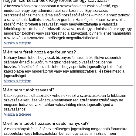
Hogyan szerkeszthetek vagy törölhetek egy szavazást?
A hozzászólásokhoz hasonlóan a szavazásokat is csak a készítő, egy
moderátor vagy egy adminisztrátor szerkesztheti. Egy szavazás
szerkesztéséhez menj a téma első hozzászólásához – mindig ehhez tartozik
a szavazás, és kattints a
szerkeszt
gombra. Ha még senki sem szavazott, a
készítő még törölheti a szavazást, vagy megváltoztathatja a választási
lehetőségeket, de ha már érkezett szavazat, csak egy adminisztrátor vagy egy
moderátor törölheti vagy szerkesztheti a szavazást. Így nem lehet manipulálni
a szavazást a szavazási lehetőségek megváltoztatásával.
Vissza a tetejére
Miért nem férek hozzá egy fórumhoz?
Néhány fórum lehet, hogy csak bizonyos felhasználók, illetve csoportok
számára érhető el. A fórum megtekintéséhez, olvasásához, benne
hozzászólás küldéséhez stb. lehet, hogy speciális jogosultság kell. Lépj
kapcsolatba egy moderátorral vagy egy adminisztrátorral, és kérelmezd a
jogosultságot.
Vissza a tetejére
Miért nem tudok szavazni?
Csak regisztrált felhasználók vehetnek részt a szavazásokban (a többszöri
szavazás elkerülése végett). Amennyiben regisztrált felhasználó vagy de
mégsem tudsz szavazni, akkor valószínűleg nincs jogosultságod a
szavazáshoz.
Vissza a tetejére
Miért nem tudok hozzáadni csatolmányokat?
A csatolmányok feltöltéséhez szükséges jogosultság megadható fórumokra,
csoportokra vagy felhasználókra. Lehet, hogy az adminisztrátor nem