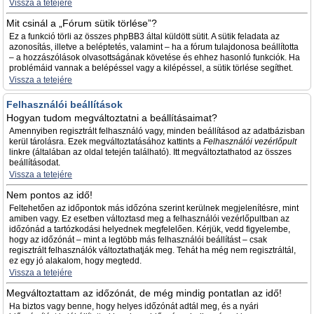
Vissza a tetejére
Mit csinál a „Fórum sütik törlése”?
Ez a funkció törli az összes phpBB3 által küldött sütit. A sütik feladata az
azonosítás, illetve a beléptetés, valamint – ha a fórum tulajdonosa beállította
– a hozzászólások olvasottságának követése és ehhez hasonló funkciók. Ha
problémáid vannak a belépéssel vagy a kilépéssel, a sütik törlése segíthet.
Vissza a tetejére
Felhasználói beállítások
Hogyan tudom megváltoztatni a beállításaimat?
Amennyiben regisztrált felhasználó vagy, minden beállításod az adatbázisban
kerül tárolásra. Ezek megváltoztatásához kattints a
Felhasználói vezérlőpult
linkre (általában az oldal tetején található). Itt megváltoztathatod az összes
beállításodat.
Vissza a tetejére
Nem pontos az idő!
Feltehetően az időpontok más időzóna szerint kerülnek megjelenítésre, mint
amiben vagy. Ez esetben változtasd meg a felhasználói vezérlőpultban az
időzónád a tartózkodási helyednek megfelelően. Kérjük, vedd figyelembe,
hogy az időzónát – mint a legtöbb más felhasználói beállítást – csak
regisztrált felhasználók változtathatják meg. Tehát ha még nem regisztráltál,
ez egy jó alakalom, hogy megtedd.
Vissza a tetejére
Megváltoztattam az időzónát, de még mindig pontatlan az idő!
Ha biztos vagy benne, hogy helyes időzónát adtál meg, és a nyári