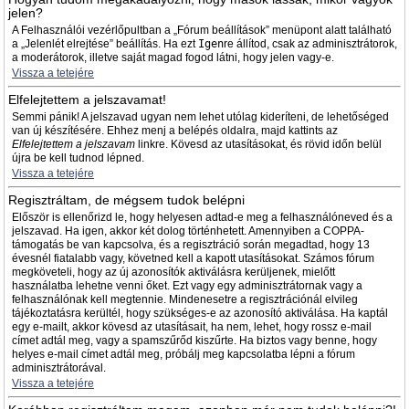
jelen?
A Felhasználói vezérlőpultban a „Fórum beállítások” menüpont alatt található
a „Jelenlét elrejtése” beállítás. Ha ezt
Igen
re állítod, csak az adminisztrátorok,
a moderátorok, illetve saját magad fogod látni, hogy jelen vagy-e.
Vissza a tetejére
Elfelejtettem a jelszavamat!
Semmi pánik! A jelszavad ugyan nem lehet utólag kideríteni, de lehetőséged
van új készítésére. Ehhez menj a belépés oldalra, majd kattints az
Elfelejtettem a jelszavam
linkre. Kövesd az utasításokat, és rövid időn belül
újra be kell tudnod lépned.
Vissza a tetejére
Regisztráltam, de mégsem tudok belépni
Először is ellenőrizd le, hogy helyesen adtad-e meg a felhasználóneved és a
jelszavad. Ha igen, akkor két dolog történhetett. Amennyiben a COPPA-
támogatás be van kapcsolva, és a regisztráció során megadtad, hogy 13
évesnél fiatalabb vagy, követned kell a kapott utasításokat. Számos fórum
megköveteli, hogy az új azonosítók aktiválásra kerüljenek, mielőtt
használatba lehetne venni őket. Ezt vagy egy adminisztrátornak vagy a
felhasználónak kell megtennie. Mindenesetre a regisztrációnál elvileg
tájékoztatásra kerültél, hogy szükséges-e az azonosító aktiválása. Ha kaptál
egy e-mailt, akkor kövesd az utasításait, ha nem, lehet, hogy rossz e-mail
címet adtál meg, vagy a spamszűrőd kiszűrte. Ha biztos vagy benne, hogy
helyes e-mail címet adtál meg, próbálj meg kapcsolatba lépni a fórum
adminisztrátorával.
Vissza a tetejére