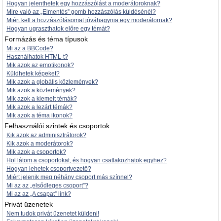
Hogyan jelenthetek egy hozzászólást a moderátoroknak?
Mire való az „Elmentés” gomb hozzászólás küldésénél?
Miért kell a hozzászólásomat jóváhagynia egy moderátornak?
Hogyan ugraszthatok előre egy témát?
Formázás és téma típusok
Mi az a BBCode?
Használhatok HTML-t?
Mik azok az emotikonok?
Küldhetek képeket?
Mik azok a globális közlemények?
Mik azok a közlemények?
Mik azok a kiemelt témák?
Mik azok a lezárt témák?
Mik azok a téma ikonok?
Felhasználói szintek és csoportok
Kik azok az adminisztrátorok?
Kik azok a moderátorok?
Mik azok a csoportok?
Hol látom a csoportokat, és hogyan csatlakozhatok egyhez?
Hogyan lehetek csoportvezető?
Miért jelenik meg néhány csoport más színnel?
Mi az az „elsődleges csoport”?
Mi az az „A csapat” link?
Privát üzenetek
Nem tudok privát üzenetet küldeni!