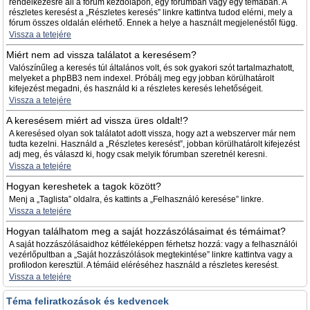
rendelkezésre áll a fórum kezdőlapon, egy fórumban vagy egy témában. A
részletes keresést a „Részletes keresés” linkre kattintva tudod elérni, mely a
fórum összes oldalán elérhető. Ennek a helye a használt megjelenéstől függ.
Vissza a tetejére
Miért nem ad vissza találatot a keresésem?
Valószínűleg a keresés túl általános volt, és sok gyakori szót tartalmazhatott,
melyeket a phpBB3 nem indexel. Próbálj meg egy jobban körülhatárolt
kifejezést megadni, és használd ki a részletes keresés lehetőségeit.
Vissza a tetejére
A keresésem miért ad vissza üres oldalt!?
A keresésed olyan sok találatot adott vissza, hogy azt a webszerver már nem
tudta kezelni. Használd a „Részletes keresést”, jobban körülhatárolt kifejezést
adj meg, és válaszd ki, hogy csak melyik fórumban szeretnél keresni.
Vissza a tetejére
Hogyan kereshetek a tagok között?
Menj a „Taglista” oldalra, és kattints a „Felhasználó keresése” linkre.
Vissza a tetejére
Hogyan találhatom meg a saját hozzászólásaimat és témáimat?
A saját hozzászólásaidhoz kétféleképpen férhetsz hozzá: vagy a felhasználói
vezérlőpultban a „Saját hozzászólások megtekintése” linkre kattintva vagy a
profilodon keresztül. A témáid eléréséhez használd a részletes keresést.
Vissza a tetejére
Téma feliratkozások és kedvencek