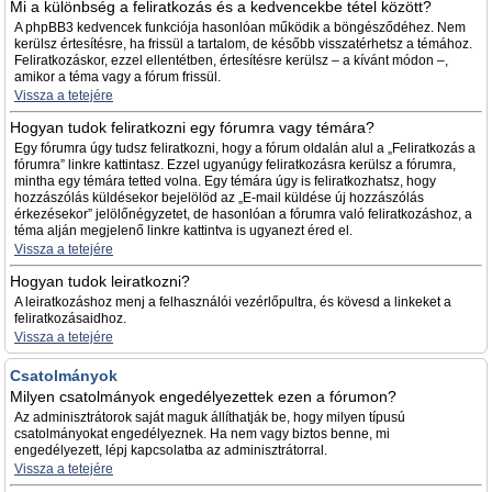
Mi a különbség a feliratkozás és a kedvencekbe tétel között?
A phpBB3 kedvencek funkciója hasonlóan működik a böngésződéhez. Nem
kerülsz értesítésre, ha frissül a tartalom, de később visszatérhetsz a témához.
Feliratkozáskor, ezzel ellentétben, értesítésre kerülsz – a kívánt módon –,
amikor a téma vagy a fórum frissül.
Vissza a tetejére
Hogyan tudok feliratkozni egy fórumra vagy témára?
Egy fórumra úgy tudsz feliratkozni, hogy a fórum oldalán alul a „Feliratkozás a
fórumra” linkre kattintasz. Ezzel ugyanúgy feliratkozásra kerülsz a fórumra,
mintha egy témára tetted volna. Egy témára úgy is feliratkozhatsz, hogy
hozzászólás küldésekor bejelölöd az „E-mail küldése új hozzászólás
érkezésekor” jelölőnégyzetet, de hasonlóan a fórumra való feliratkozáshoz, a
téma alján megjelenő linkre kattintva is ugyanezt éred el.
Vissza a tetejére
Hogyan tudok leiratkozni?
A leiratkozáshoz menj a felhasználói vezérlőpultra, és kövesd a linkeket a
feliratkozásaidhoz.
Vissza a tetejére
Csatolmányok
Milyen csatolmányok engedélyezettek ezen a fórumon?
Az adminisztrátorok saját maguk állíthatják be, hogy milyen típusú
csatolmányokat engedélyeznek. Ha nem vagy biztos benne, mi
engedélyezett, lépj kapcsolatba az adminisztrátorral.
Vissza a tetejére