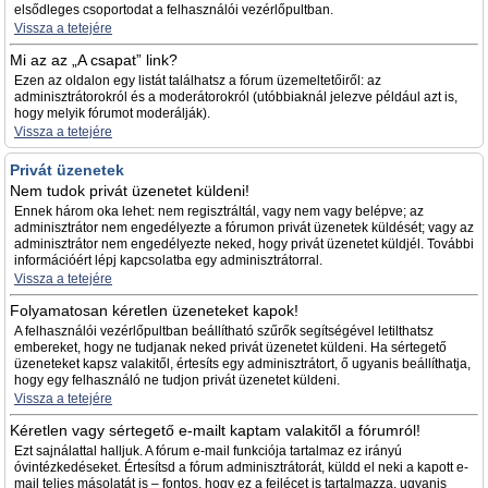
elsődleges csoportodat a felhasználói vezérlőpultban.
Vissza a tetejére
Mi az az „A csapat” link?
Ezen az oldalon egy listát találhatsz a fórum üzemeltetőiről: az
adminisztrátorokról és a moderátorokról (utóbbiaknál jelezve például azt is,
hogy melyik fórumot moderálják).
Vissza a tetejére
Privát üzenetek
Nem tudok privát üzenetet küldeni!
Ennek három oka lehet: nem regisztráltál, vagy nem vagy belépve; az
adminisztrátor nem engedélyezte a fórumon privát üzenetek küldését; vagy az
adminisztrátor nem engedélyezte neked, hogy privát üzenetet küldjél. További
információért lépj kapcsolatba egy adminisztrátorral.
Vissza a tetejére
Folyamatosan kéretlen üzeneteket kapok!
A felhasználói vezérlőpultban beállítható szűrők segítségével letilthatsz
embereket, hogy ne tudjanak neked privát üzenetet küldeni. Ha sértegető
üzeneteket kapsz valakitől, értesíts egy adminisztrátort, ő ugyanis beállíthatja,
hogy egy felhasználó ne tudjon privát üzenetet küldeni.
Vissza a tetejére
Kéretlen vagy sértegető e-mailt kaptam valakitől a fórumról!
Ezt sajnálattal halljuk. A fórum e-mail funkciója tartalmaz ez irányú
óvintézkedéseket. Értesítsd a fórum adminisztrátorát, küldd el neki a kapott e-
mail teljes másolatát is – fontos, hogy ez a fejlécet is tartalmazza, ugyanis