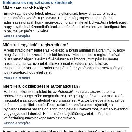
Belépési és regisztrációs kérdések
Miért nem tudok belépni?
Ennek számos oka lehet. Először is ellenőrizd, hogy jól adtad-e meg a
felhasználóneved és a jelszavad. Ha igen, lépj kapcsolatba a fórum
adminisztrátorával, hogy meggyőződj róla, nem lettél kitiltva. Az is lehetséges,
hogy a weboldal üzemeltetőjének oldalán lépett fel valamilyen konfigurációs
hiba, melyet javítaniuk kéne.
Vissza a tetejére
Miért kell egyáltalán regisztrálnom?
A regisztráció nem feltétlenül kötelező, a fórum adminisztrátorán múlik, hogy
megköveteli-e hozzászólások küldéséhez. Mindemellett a regisztrációval
plusz lehetőségek is elérhetővé válnak a számodra, mint például avatar
használata, privát üzenetek, illetve e-mailek küldése, csatlakozás
csoportokhoz stb. A regisztráció csupán néhány másodpercet vesz igénybe,
így javasoljuk, hogy éljél vele.
Vissza a tetejére
Miért kerülök kiléptetésre automatikusan?
Ha belépéskor nem jelölöd be az
Automatikus bejelentkezés
opciót, a
rendszer csak egy előre meghatározott ideig hagy belépve. Ez a viselkedés
meggátolja az azonosítóddal való visszaélést. A tartós belépve maradáshoz
jelöld be az említett opciót. Ezen funkció használata nem ajánlott, ha
nyilvános helyről használod a fórumot, például könyvtárból, internetkávézóból
vagy egyetemi laborból. Ha nem látod a jelölőnégyzetet, a fórumon
valószínűleg nincs bekapcsolva ez a funkció.
Vissza a tetejére
Hogyan tudom megakadályozni, hogy mások lássák, mikor vagyok