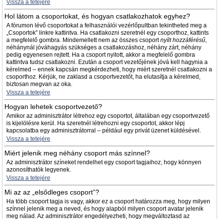
Vissza a tetejére
Hol látom a csoportokat, és hogyan csatlakozhatok egyhez?
A fórumon lévő csoportokat a felhasználói vezérlőpultban tekintheted meg a
„Csoportok” linkre kattintva. Ha csatlakozni szeretnél egy csoporthoz, kattints
a megfelelő gombra. Mindemellett nem az összes csoport
nyílt hozzáférésű
,
néhánynál jóváhagyás szükséges a csatlakozáshoz, néhány zárt, néhány
pedig egyenesen rejtett. Ha a csoport nyitott, akkor a megfelelő gombra
kattintva tudsz csatlakozni. Ezután a csoport vezetőjének jóvá kell hagynia a
kérelmed – ennek kapcsán megkérdezheti, hogy miért szeretnél csatlakozni a
csoporthoz. Kérjük, ne zaklasd a csoportvezetőt, ha elutasítja a kérelmed,
biztosan megvan az oka.
Vissza a tetejére
Hogyan lehetek csoportvezető?
Amikor az adminisztrátor létrehoz egy csoportot, általában egy csoportvezető
is kijelölésre kerül. Ha szeretnél létrehozni egy csoportot, akkor lépj
kapcsolatba egy adminisztrátorral – például egy privát üzenet küldésével.
Vissza a tetejére
Miért jelenik meg néhány csoport más színnel?
Az adminisztrátor színeket rendelhet egy csoport tagjaihoz, hogy könnyen
azonosíthatók legyenek.
Vissza a tetejére
Mi az az „elsődleges csoport”?
Ha több csoport tagja is vagy, akkor ez a csoport határozza meg, hogy milyen
színnel jelenik meg a neved, és hogy alapból milyen csoport avatar jelenik
meg nálad. Az adminisztrátor engedélyezheti, hogy megváltoztasd az