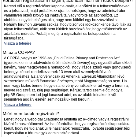
Korábban regisztráltam magam, azonban már nem tudok belépni?!
Keresd elő a regisztrációkor kapott e-mailt, ellenőrizd le a felhasználóneved
és a jelszavad, majd próbálkozz újra. Lehetséges, hogy az adminisztrátor
valamilyen okból kifolyólag inaktiválta, vagy törölte az azonosítód. Ez
utóbbinak egy lehetséges oka, hogy nem küldtél egy hozzászólást se.
Néhány fórumon ugyanis szokás, hogy bizonyos időközönként eltávolítják az
olyan felhasználókat, akik nem küldtek hozzászólást, hogy csökkentsék az
adatbázis méretét. Próbálj meg újra regisztrálni és bekapcsolódni a
társalgásba.
Vissza a tetejére
Mi az a COPPA?
A COPPA, vagyis az 1998-as „Child Online Privacy and Protection Act”
(gyerekek online adatvédelméről intézkedő törvény) egy egyesült államokbeli
törvény, mely megköveteli a honlapoktól, hogy írásos szülői vagy gondviselői
beleegyezéssel rendelkezzenek 13 éven aluli személyektől való
adatgyűjtéshez. Ez a törvény csak az Amerikai Egyesült Államokban lévő
szervereken működő fórumokra érvényes, tehát Magyarországon nem. Ha
nem vagy biztos benne, hogy ez a törvény vonatkozik-e rád vagy a fórumra,
melyre regisztrálsz, kérj jogi segítséget. Kérjük, tartsd szem előtt, hogy a
phpBB Group nem tud jogi tanácsot adni, és az alább leírtakon kívül
semmilyen aggály esetén sem hozzájuk kell fordulni.
Vissza a tetejére
Miért nem tudok regisztrálni?
Lehet, hogy a weboldal tulajdonosa letiltotta az IP-címed vagy a regisztrálni
kívánt felhasználónevet. Az is előfordulhat, hogy a regisztráció kikapcsolásra
került, hogy ne tudjanak új felhasználók regisztrálni. További segítségért lépj
kapcsolatba a fórum egyik adminisztrátorával.