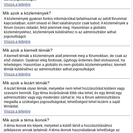
Vissza a tetejére
Mik azok a közlemények?
A közlemények gyakran fontos információkat tartalmaznak az adott fórummal
kapcsolatban, ezért olvasd el őket valahányszor csak tudod. A közlemények a
fórum összes oldalán, felül jelennek meg. Hasonlóan a globális
közleményekhez, közlemények küldéséhez is az adminisztrátor adhat
jogosultságot.
Vissza a tetejére
Mik azok a kiemelt témák?
A kiemelt témák a közlemények alatt jelennek meg a fórumokban, de csak az
első oldalon. Gyakran elég fontosak, úgyhogy érdemes őket elolvasnod, ha
lehetséges. Hasonlóan a globális és nem globális közleményekhez, kiemelt
témák küldéséhez az adminisztrátor adhat jogosultságot.
Vissza a tetejére
Mik azok a lezárt témák?
A lezárt témák olyan témák, melyekbe nem lehet hozzászólást küldeni vagy
szavazni bennük. Egy téma lezárásának több oka lehet, és egy témát egy
adminisztrátor vagy egy moderátor zárhat le. Ha a fórum adminisztrátora
megadta a szükséges jogosultságokat, lehetőséged lehet lezárni a saját
témáidat.
Vissza a tetejére
Mik azok a téma ikonok?
A téma ikonok kis képek, melyeket a küldő társít a hozzászólásához
jelképezve annak tartalmát. A téma ikonok használatának lehetősége az