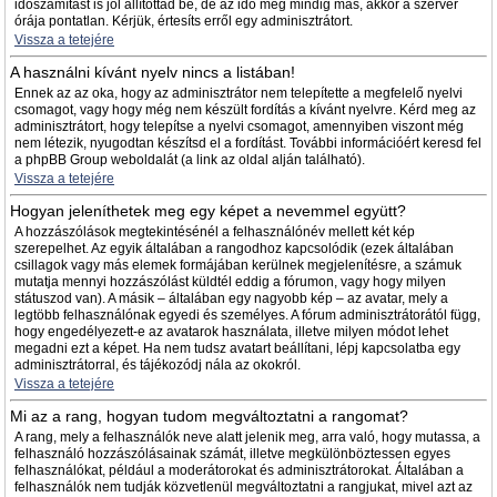
időszámítást is jól állítottad be, de az idő még mindig más, akkor a szerver
órája pontatlan. Kérjük, értesíts erről egy adminisztrátort.
Vissza a tetejére
A használni kívánt nyelv nincs a listában!
Ennek az az oka, hogy az adminisztrátor nem telepítette a megfelelő nyelvi
csomagot, vagy hogy még nem készült fordítás a kívánt nyelvre. Kérd meg az
adminisztrátort, hogy telepítse a nyelvi csomagot, amennyiben viszont még
nem létezik, nyugodtan készítsd el a fordítást. További információért keresd fel
a phpBB Group weboldalát (a link az oldal alján található).
Vissza a tetejére
Hogyan jeleníthetek meg egy képet a nevemmel együtt?
A hozzászólások megtekintésénél a felhasználónév mellett két kép
szerepelhet. Az egyik általában a rangodhoz kapcsolódik (ezek általában
csillagok vagy más elemek formájában kerülnek megjelenítésre, a számuk
mutatja mennyi hozzászólást küldtél eddig a fórumon, vagy hogy milyen
státuszod van). A másik – általában egy nagyobb kép – az avatar, mely a
legtöbb felhasználónak egyedi és személyes. A fórum adminisztrátorától függ,
hogy engedélyezett-e az avatarok használata, illetve milyen módot lehet
megadni ezt a képet. Ha nem tudsz avatart beállítani, lépj kapcsolatba egy
adminisztrátorral, és tájékozódj nála az okokról.
Vissza a tetejére
Mi az a rang, hogyan tudom megváltoztatni a rangomat?
A rang, mely a felhasználók neve alatt jelenik meg, arra való, hogy mutassa, a
felhasználó hozzászólásainak számát, illetve megkülönböztessen egyes
felhasználókat, például a moderátorokat és adminisztrátorokat. Általában a
felhasználók nem tudják közvetlenül megváltoztatni a rangjukat, mivel azt az