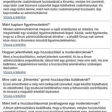
engedélyezte csatolmányok hozzáadását a fórumba, melybe írni szeretnél,
vagy talán csak bizonyos csoportok tagjai küldhetnek csatolmányokat. Ha
nem vagy biztos benne, miért nem tudsz csatolmányokat hozzáadni, lépj
kapcsolatba az adminisztrátorral.
Vissza a tetejére
Miért kaptam figyelmeztetést?
Minden adminisztrátornak megvan a saját szabályzata az oldalára. Ha
megsértettél egy szabályt, figyelmeztethetnek téged. Kérjük, vedd figyelembe,
hogy ez a fórum adminisztrátorának döntése – a phpBB Group-nak semmi
köze nincs a fórumokon kiosztott figyelmeztetésekhez.
Vissza a tetejére
Hogyan jelenthetek egy hozzászólást a moderátoroknak?
Menj a hozzászóláshoz, melyet jelenteni szeretnél, és ha a fórum
adminisztrátora engedélyezte, látnod kell egy gombot, mely erre való. Ha erre
kattintasz, végigkísérésre kerülsz a hozzászólás jelentéséhez szükséges
lépéseken.
Vissza a tetejére
Mire való az „Elmentés” gomb hozzászólás küldésénél?
Ezzel elmentheted a még nem befejezett üzeneted, majd később folytathatod,
és elküldheted. Egy piszkozat betöltéséhez menj a felhasználói vezérlőpultra
és kövesd a maguktól értetődő lépéseket.
Vissza a tetejére
Miért kell a hozzászólásomat jóváhagynia egy moderátornak?
A fórum adminisztrátora beállíthatta, hogy a fórumban, melybe hozzászólást
szeretnél küldeni, csak olyan hozzászólások jelenhetnek meg, melyeket egy