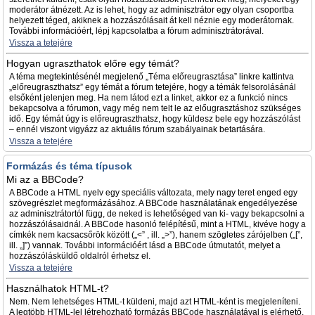
moderátor átnézett. Az is lehet, hogy az adminisztrátor egy olyan csoportba
helyezett téged, akiknek a hozzászólásait át kell néznie egy moderátornak.
További információért, lépj kapcsolatba a fórum adminisztrátorával.
Vissza a tetejére
Hogyan ugraszthatok előre egy témát?
A téma megtekintésénél megjelenő „Téma előreugrasztása” linkre kattintva
„előreugraszthatsz” egy témát a fórum tetejére, hogy a témák felsorolásánál
elsőként jelenjen meg. Ha nem látod ezt a linket, akkor ez a funkció nincs
bekapcsolva a fórumon, vagy még nem telt le az előugrasztáshoz szükséges
idő. Egy témát úgy is előreugraszthatsz, hogy küldesz bele egy hozzászólást
– ennél viszont vigyázz az aktuális fórum szabályainak betartására.
Vissza a tetejére
Formázás és téma típusok
Mi az a BBCode?
A BBCode a HTML nyelv egy speciális változata, mely nagy teret enged egy
szövegrészlet megformázásához. A BBCode használatának engedélyezése
az adminisztrátortól függ, de neked is lehetőséged van ki- vagy bekapcsolni a
hozzászólásaidnál. A BBCode hasonló felépítésű, mint a HTML, kivéve hogy a
címkék nem kacsacsőrök között („<” , ill. „>”), hanem szögletes zárójelben („[”,
ill. „]”) vannak. További információért lásd a BBCode útmutatót, melyet a
hozzászólásküldő oldalról érhetsz el.
Vissza a tetejére
Használhatok HTML-t?
Nem. Nem lehetséges HTML-t küldeni, majd azt HTML-ként is megjeleníteni.
A legtöbb HTML-lel létrehozható formázás BBCode használatával is elérhető.