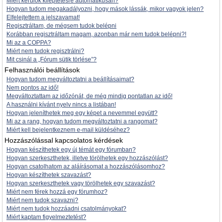
Miért kerülök kiléptetésre automatikusan?
Hogyan tudom megakadályozni, hogy mások lássák, mikor vagyok jelen?
Elfelejtettem a jelszavamat!
Regisztráltam, de mégsem tudok belépni
Korábban regisztráltam magam, azonban már nem tudok belépni?!
Mi az a COPPA?
Miért nem tudok regisztrálni?
Mit csinál a „Fórum sütik törlése”?
Felhasználói beállítások
Hogyan tudom megváltoztatni a beállításaimat?
Nem pontos az idő!
Megváltoztattam az időzónát, de még mindig pontatlan az idő!
A használni kívánt nyelv nincs a listában!
Hogyan jeleníthetek meg egy képet a nevemmel együtt?
Mi az a rang, hogyan tudom megváltoztatni a rangomat?
Miért kell bejelentkeznem e-mail küldéséhez?
Hozzászólással kapcsolatos kérdések
Hogyan készíthetek egy új témát egy fórumban?
Hogyan szerkeszthetek, illetve törölhetek egy hozzászólást?
Hogyan csatolhatom az aláírásomat a hozzászólásomhoz?
Hogyan készíthetek szavazást?
Hogyan szerkeszthetek vagy törölhetek egy szavazást?
Miért nem férek hozzá egy fórumhoz?
Miért nem tudok szavazni?
Miért nem tudok hozzáadni csatolmányokat?
Miért kaptam figyelmeztetést?