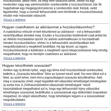
hozzászólást, akkor nem, ha még nem válaszolt senki, illetve ha egy
moderátor vagy egy adminisztrátor szerkesztette a hozzászólásod, bár ők
hagyhatnak egy megjegyzést jelezve a szerkesztés okát. Kérjük, vedd
figyelembe, hogy a normál felhasználók nem törölhetik a hozzászólásukat,
miután már másvalaki válaszolt.
Vissza a tetejére
Hogyan csatolhatom az aláírásomat a hozzászólásomhoz?
A csatoláshoz először el kell készítened az aláírásod – ezt a felhasználói
vezérlőpultban teheted meg. Ezután a hozzászólás küldésénél csak jelöld be
az
Aláírás hozzáadása
opciót. Az aláírás automatikusan is hozzáadható
minden hozzászóláshoz, ehhez is a felhasználói vezérlőpultban kell
megváltoztatnod a megfelelő beállítást. Ha így teszel, az egyes
hozzászólásoknál a küldéskor a megfelelő opció kikapcsolásával még mindig
megadhatod, hogy ne kerüljön csatolásra az aláírásod.
Vissza a tetejére
Hogyan készíthetek szavazást?
Amikor egy új témát nyitsz, vagy egy téma első hozzászólását szerkeszted,
kattints a „Szavazás készítése” fülre az üzenet mező alatt. Ha nem látod ezt a
fület, az azért lehet, mert nincs jogosultságod szavazás készítéséhez. Add
meg a szavazás címét, majd legalább két választási lehetőséget mindegyiket
új sorba írva. A „Felhasználónként válaszható lehetőségek” mező
használatával megadhatod azt is, hogy egy felhasználó hány választási
lehetőségre szavazhat; beállíthatsz a szavazásnak egy időkorlátot (napokban
megadva); és végül választhatsz, hogy lehetséges legyen-e a szavazatokat
megváltoztatatni.
Vissza a tetejére