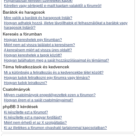
Folyamatosan kéretlen üzeneteket kapok!
Kéretlen vagy sértegető e-mailt kaptam valakitől a fórumról!
Barátok és haragosok
Mire valók a barátok és haragosok listák?
Hogyan adhatok hozzá, illetve távolíthatok el felhasználókat a barátok vagy
haragosok listáról?
Keresés a fórumban
Hogyan kereshetek egy fórumban?
Miért nem ad vissza találatot a keresésem?
A keresésem miért ad vissza üres oldalt!?
Hogyan kereshetek a tagok között?
Hogyan találhatom meg a saját hozzászólásaimat és témáimat?
Téma feliratkozások és kedvencek
Mi a különbség a feliratkozás és a kedvencekbe tétel között?
Hogyan tudok feliratkozni egy fórumra vagy témára?
Hogyan tudok leiratkozni?
Csatolmányok
Milyen csatolmányok engedélyezettek ezen a fórumon?
Hogyan érem el a saját csatolmányaimat?
phpBB 3 kérdések
Ki készítette ezt a fórumot?
Ki készítette ezt a magyar fordítást?
Miért nem érhető el az X szolgáltatás?
Ki az illetékes a fórumon olvasható tartalommal kapcsolatban?