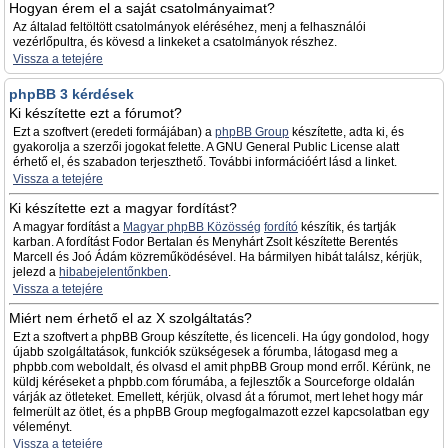
Hogyan érem el a saját csatolmányaimat?
Az általad feltöltött csatolmányok eléréséhez, menj a felhasználói
vezérlőpultra, és kövesd a linkeket a csatolmányok részhez.
Vissza a tetejére
phpBB 3 kérdések
Ki készítette ezt a fórumot?
Ezt a szoftvert (eredeti formájában) a
phpBB Group
készítette, adta ki, és
gyakorolja a szerzői jogokat felette. A GNU General Public License alatt
érhető el, és szabadon terjeszthető. További információért lásd a linket.
Vissza a tetejére
Ki készítette ezt a magyar fordítást?
A magyar fordítást a
Magyar phpBB Közösség
fordító
készítik, és tartják
karban. A fordítást Fodor Bertalan és Menyhárt Zsolt készítette Berentés
Marcell és Joó Ádám közreműködésével. Ha bármilyen hibát találsz, kérjük,
jelezd a
hibabejelentőnkben
.
Vissza a tetejére
Miért nem érhető el az X szolgáltatás?
Ezt a szoftvert a phpBB Group készítette, és licenceli. Ha úgy gondolod, hogy
újabb szolgáltatások, funkciók szükségesek a fórumba, látogasd meg a
phpbb.com weboldalt, és olvasd el amit phpBB Group mond erről. Kérünk, ne
küldj kéréseket a phpbb.com fórumába, a fejlesztők a Sourceforge oldalán
várják az ötleteket. Emellett, kérjük, olvasd át a fórumot, mert lehet hogy már
felmerült az ötlet, és a phpBB Group megfogalmazott ezzel kapcsolatban egy
véleményt.
Vissza a tetejére