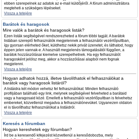
ebben szerepelnek az adatok az e-mail küldőjéről. A fórum adminisztrátora
megteheti a szükséges lépéseket.
Vissza a tetejére
Barátok és haragosok
Mire valók a barátok és haragosok listák?
Ezen listák segítségével rendszerezheted a fórum többi tagját. A barátok
listában szereplő felhasználók megjelennek a felhasználói vezérlőpultban,
így gyorsan elérheted őket, küldhetsz nekik privát üzenetet, és láthatod, hogy
éppen jelen vannak-e. A használt megjelenés támogatásától függően, a
barátok hozzászólásai kiemelve szerepelhetnek. Ha egy felhasználót
haragosként jelölsz meg, akkor a hozzászólásai alapból nem fognak
megjelenni.
Vissza a tetejére
Hogyan adhatok hozzá, illetve távolíthatok el felhasználókat a
barátok vagy haragosok listáról?
A listáidra két módon vehetsz fel felhasználókat. Minden felhasználó
profiljában található egy link, melynek segítségével felveheted a barátaid
vagy a haragosaid közé. Emellett a felhasználói vezérlőpultban is felvehetsz
embereket, közvetlenül megadva a felhasználónevüket. Ugyanezen oldalon
el is távolíthatsz felhasználókat a listáidról.
Vissza a tetejére
Keresés a fórumban
Hogyan kereshetek egy fórumban?
Írd be a keresendő kifejezést közvetlenül a keresődobozba, mely