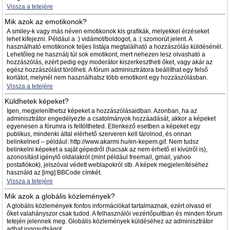
Vissza a tetejére
Mik azok az emotikonok?
A smiley-k vagy más néven emotikonok kis grafikák, melyekkel érzéseket
lehet kifejezni. Például a :) vidámot/boldogot, a :( szomorút jelent. A
használható emotikonok teljes listája megtalálható a hozzászólás küldésénél.
Lehetőleg ne használj túl sok emotikont, mert nehezen lesz olvasható a
hozzászólás, ezért pedig egy moderátor kiszerkesztheti őket, vagy akár az
egész hozzászólást törölheti. A fórum adminisztrátora beállíthat egy felső
korlátot, melynél nem használhatsz több emotikont egy hozzászólásban.
Vissza a tetejére
Küldhetek képeket?
Igen, megjeleníthetsz képeket a hozzászólásaidban. Azonban, ha az
adminisztrátor engedélyezte a csatolmányok hozzáadását, akkor a képeket
egyenesen a fórumra is feltöltheted. Ellenkező esetben a képeket egy
publikus, mindenki által elérhető szerveren kell tárolnod, és onnan
belinkelned – például: http://www.akarmi.hu/en-kepem.gif. Nem tudsz
belinkelni képeket a saját gépedről (hacsak az nem érhető el kívülről is),
azonosítást igénylő oldalakról (mint például freemail, gmail, yahoo
postafiókok), jelszóval védett weblapokról stb. A képek megjelenítéséhez
használd az [img] BBCode címkét.
Vissza a tetejére
Mik azok a globális közlemények?
A globális közlemények fontos információkat tartalmaznak, ezért olvasd el
őket valahányszor csak tudod. A felhasználói vezérlőpultban és minden fórum
tetején jelennek meg. Globális közlemények küldéséhez az adminisztrátor
adhat jogosultságot.