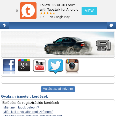
Gyakran ismételt kérdések
Follow E39 KLUB Fórum
with Tapatalk for Android
VIEW
FREE - on Google Play
Váltás asztali nézetre
Gyakran ismételt kérdések
Belépési és regisztrációs kérdések
Miért nem tudok belépni?
Miért kell egyáltalán regisztrálnom?