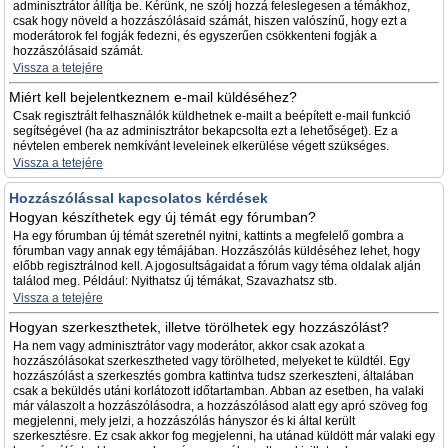
adminisztrátor állítja be. Kérünk, ne szólj hozzá feleslegesen a témákhoz,
csak hogy növeld a hozzászólásaid számát, hiszen valószínű, hogy ezt a
moderátorok fel fogják fedezni, és egyszerűen csökkenteni fogják a
hozzászólásaid számát.
Vissza a tetejére
Miért kell bejelentkeznem e-mail küldéséhez?
Csak regisztrált felhasználók küldhetnek e-mailt a beépített e-mail funkció
segítségével (ha az adminisztrátor bekapcsolta ezt a lehetőséget). Ez a
névtelen emberek nemkívánt leveleinek elkerülése végett szükséges.
Vissza a tetejére
Hozzászólással kapcsolatos kérdések
Hogyan készíthetek egy új témát egy fórumban?
Ha egy fórumban új témát szeretnél nyitni, kattints a megfelelő gombra a
fórumban vagy annak egy témájában. Hozzászólás küldéséhez lehet, hogy
előbb regisztrálnod kell. A jogosultságaidat a fórum vagy téma oldalak alján
találod meg. Például: Nyithatsz új témákat, Szavazhatsz stb.
Vissza a tetejére
Hogyan szerkeszthetek, illetve törölhetek egy hozzászólást?
Ha nem vagy adminisztrátor vagy moderátor, akkor csak azokat a
hozzászólásokat szerkesztheted vagy törölheted, melyeket te küldtél. Egy
hozzászólást a szerkesztés gombra kattintva tudsz szerkeszteni, általában
csak a beküldés utáni korlátozott időtartamban. Abban az esetben, ha valaki
már válaszolt a hozzászólásodra, a hozzászólásod alatt egy apró szöveg fog
megjelenni, mely jelzi, a hozzászólás hányszor és ki által került
szerkesztésre. Ez csak akkor fog megjelenni, ha utánad küldött már valaki egy