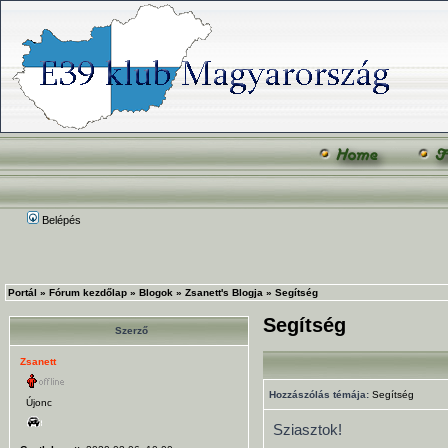
Belépés
Portál
»
Fórum kezdőlap
»
Blogok
»
Zsanett's Blogja
»
Segítség
Segítség
Szerző
Zsanett
Hozzászólás témája:
Segítség
Újonc
Sziasztok!