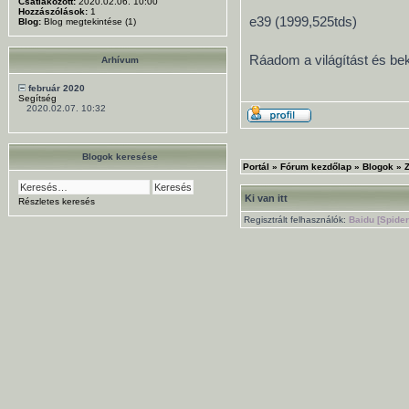
Csatlakozott:
2020.02.06. 10:00
Hozzászólások:
1
e39 (1999,525tds)
Blog:
Blog megtekintése (1)
Ráadom a világítást és beka
Arhívum
február 2020
Segítség
2020.02.07. 10:32
Blogok keresése
Portál
»
Fórum kezdőlap
»
Blogok
»
Z
Ki van itt
Részletes keresés
Regisztrált felhasználók:
Baidu [Spider