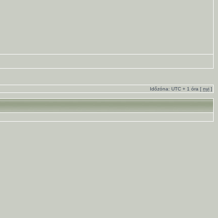
Időzóna: UTC + 1 óra [
nyi
]