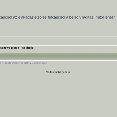
pcsol az elakadásjelző és felkapcsol a belső világítás, mitől lehet?
sanett's Blogja
»
Segítség
]
,
Google Adsense [Bot]
,
Google [Bot]
Váltás mobil nézetre