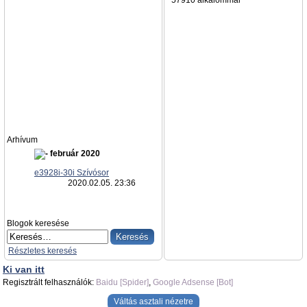
57910 alkalommal
Arhívum
február 2020
e3928i-30i Szívósor
2020.02.05. 23:36
Blogok keresése
Részletes keresés
Ki van itt
Regisztrált felhasználók:
Baidu [Spider]
,
Google Adsense [Bot]
Váltás asztali nézetre