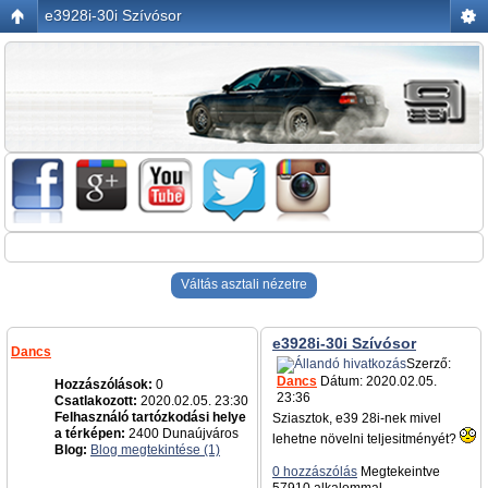
e3928i-30i Szívósor
Váltás asztali nézetre
e3928i-30i Szívósor
Dancs
Szerző:
Dancs
Dátum: 2020.02.05.
Hozzászólások:
0
23:36
Csatlakozott:
2020.02.05. 23:30
Felhasználó tartózkodási helye
Sziasztok, e39 28i-nek mivel
a térképen:
2400 Dunaújváros
lehetne növelni teljesitményét?
Blog:
Blog megtekintése (1)
0 hozzászólás
Megtekeintve