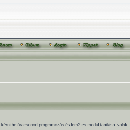
 kérni ho óracsoport programozás és lcm2 es modul tanitása. valaki