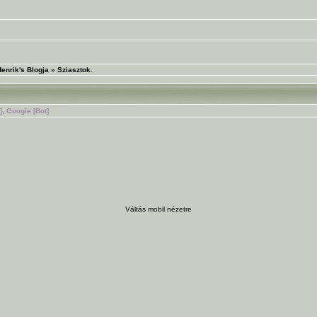
enrik's Blogja
»
Sziasztok.
]
,
Google [Bot]
Váltás mobil nézetre