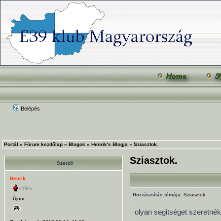
Belépés
Portál
»
Fórum kezdőlap
»
Blogok
»
Henrik's Blogja
»
Sziasztok.
Sziasztok.
Szerző
Henrik
Hozzászólás témája:
Sziasztok.
Újonc
olyan segitséget szeretnék