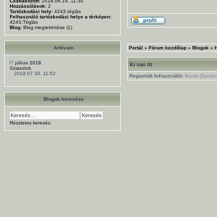
Csatlakozott:
2018.06.14. 11:30
Hozzászólások:
2
Tartózkodási hely:
4243.téglás
Felhasználó tartózkodási helye a térképen:
4243.Téglás
Blog:
Blog megtekintése (1)
Arhívum
Portál
»
Fórum kezdőlap
»
Blogok
»
H
július 2018
Ki van itt
Sziasztok.
2018.07.30. 11:52
Regisztrált felhasználók:
Baidu [Spider
Blogok keresése
Részletes keresés