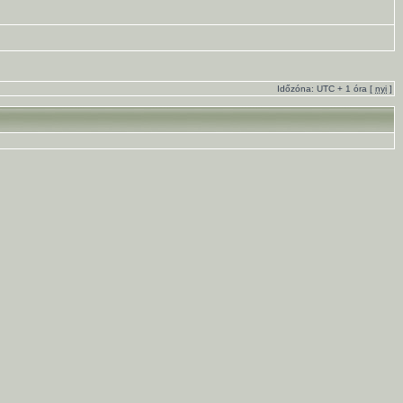
Időzóna: UTC + 1 óra [
nyi
]