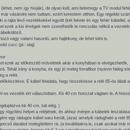
 (lehet, nem így hívják), de olyan kell, ami belemegy a TV modul fehér
t már vásárolni nem tudtam, ezért kerestem otthon. Egy régebbi számí
ki a rajta lévő vezetékekkel együtt (két fekete és egy fehér kábellel
ivel ezek a kis érvégek nem szerelhetők le roncsolás nélkül a vezeték
kábelkötöző.
húzó vagy valami hasonló, ami hajlékony, de lehet tolni is.
tó cucc (pl.: olaj)
ése
vel ezek az előkészítő műveletek akár a konyhában is elvégezhetők,
á. Tehát irány a konyha, és egy jó meleg forraltbor (nyáron hideg sör
g a relét.
 előkészítése. E kábel feladata, hogy összekösse a relé 85-ös lábát a
V-os vezeték ért választottam. Kb 40 cm hosszat vágtam le. A hossz
duplázva kb 40 cm, tuti elég. )
y rögzítési helyet a reléjének, és ahhoz mérjen a kábelek leszabása 
ére egy rádugós kábel saru került, (azaz amelyik rádugható a relé 85
gorcső darabot melegítettem rá. (a továbbiakra is, csak azokat már n
ljesen a végére, hanem kb 6-7 cm-t meghagyva kerül egy másik rádug