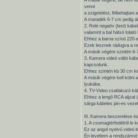
venni
a szigetelést, félbehajtan
A maradék 6-7 cm pedig al
2. Relé negatív (test) káb
valamint a bal hátsó tolató
Ehhez a barna színű 220-a
Ezek lesznek rádugva a relé
A másik végére szintén 6-
3. Kamera videó váltó kábe
kapcsolunk.
Ehhez szintén kb 30 cm kék
A másik végére kell kötni 
lyukába.
4. TV-Video csatlakozó ká
Ehhez a lengő RCA aljzat (
sárga kábeles pin-es veze
III. Kamera beszerelése és
1. A csomagtérfedélről le ke
Ez az angol nyelvű videó b
Én levettem a rendszámot a