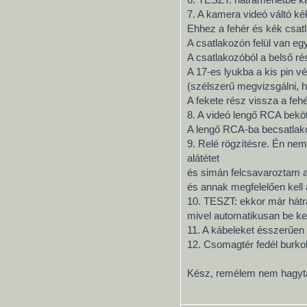
7. A kamera videó váltó ké
Ehhez a fehér és kék csatlak
A csatlakozón felül van eg
A csatlakozóból a belső ré
A 17-es lyukba a kis pin v
(szélszerű megvizsgálni, 
A fekete rész vissza a fe
8. A videó lengő RCA beköt
A lengő RCA-ba becsatlako
9. Relé rögzítésre. Én ne
alátétet
és simán felcsavaroztam a 
és annak megfelelően kell 
10. TESZT: ekkor már hátra
mivel automatikusan be kel
11. A kábeleket ésszerűen 
12. Csomagtér fedél burko
Kész, remélem nem hagyt