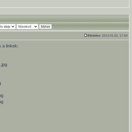
Elküldve:
2014.01.02. 17:00
 a linkek:
.jpg
g
pg
pg