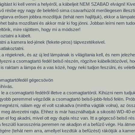
ágítást ki kell venni a helyéről, a kábeljeit NEM SZABAD elvágni! Kive
lévő résbe egy nagy de beleférő sima csavarhúzót merőlegesen illeszt
arva erősen jobbra mozdítjuk (tehát nem hajlítjuk), ekkor a lámpates
ehet balra mozdítani és akkor már ki fog jönni. Jobban leírni nem tud
eltörik, mire rájöttem, hogy mi a módszer!
koztatni a kábelt.
tatni a kamera led-jének (fekete-piros) tápvezetékeivel.
atlakoztatni.
 a régieknek, és az új led lámpának is világítania kell, és nem jelezhe
l helyezni a csomagtartó fedél belső részén, rögzítve kábelkötözővel, h
is raktam a lámpa és a vas közé, hogy neki tudjon feszülni, és véletl
somagtartófedél gégecsövön
ihívás.
e a csomagtartó fedélről illetve a csomagtartóról. Kihúzni nem tudjuk
agyobb peremmel végződik a csomagtartó belső-jobb-felső felén. Prób
megnézni, nálam egy el volt szakadva (mintha vágták volna), az öss
meg átvezetni rajta. Ehhez is már használhatjuk a sikositó WD-40-et. 
 el fog akadni, mivel ott egy dupla rész van. Itt a gégecső belső rés
á feszülő karosszéria peremen ne akadjon el a befűző vége. Ha átment,
égére (tehát nem arra, amellyel kezdtük a befűzést) rákötjük a kamera