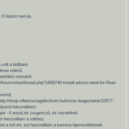
I típusú navi-ja,
)
 volt a boltban)
lmas reléről.
 bekötési sémáról.
m/forum/showthread.php?1858740-Install-advice-need-for-Rear-
 venni)
l=http://shop.villamossagidiszkont.hu/keses-leagaztatok/10977-
ípusút használtam)
b apa - 6 anya) és zsugorcső, és vezetékek.
et használtam a reléhez.
etni a két ért, ezt használtam a kamera tápvezetékének