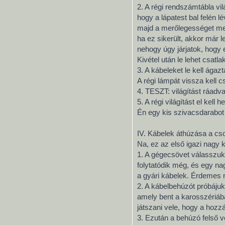
2. A régi rendszámtábla vil
hogy a lápatest bal felén 
majd a merőlegességet megt
ha ez sikerült, akkor már l
nehogy úgy járjatok, hogy 
Kivétel után le lehet csatla
3. A kábeleket le kell ágaz
A régi lámpát vissza kell cs
4. TESZT: világítást ráadva
5. A régi világítást el kel
Én egy kis szivacsdarabot 
IV. Kábelek áthúzása a c
Na, ez az első igazi nagy k
1. A gégecsövet válasszuk l
folytatódik még, és egy n
a gyári kábelek. Érdemes 
2. A kábelbehúzót próbájuk 
amely bent a karosszériában
játszani vele, hogy a hozz
3. Ezután a behúzó felső v