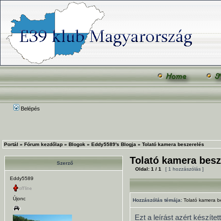
Belépés
Portál
»
Fórum kezdőlap
»
Blogok
»
Eddy5589's Blogja
»
Tolató kamera beszerelés
Tolató kamera besz
Szerző
Oldal:
1
/
1
[ 1 hozzászólás ]
Eddy5589
Újonc
Hozzászólás témája:
Tolató kamera b
Ezt a leírást azért készít