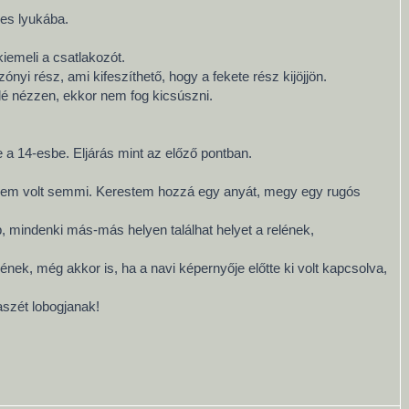
-es lyukába.
kiemeli a csatlakozót.
nyi rész, ami kifeszíthető, hogy a fekete rész kijöjjön.
elé nézzen, ekkor nem fog kicsúszni.
 a 14-esbe. Eljárás mint az előző pontban.
in nem volt semmi. Kerestem hozzá egy anyát, megy egy rugós
, mindenki más-más helyen találhat helyet a relének,
ének, még akkor is, ha a navi képernyője előtte ki volt kapcsolva,
aszét lobogjanak!