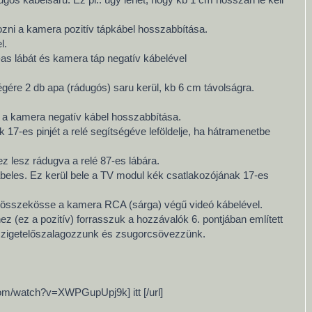
kozni a kamera pozitív tápkábel hosszabbítása.
l.
-as lábát és kamera táp negatív kábelével
ére 2 db apa (rádugós) saru kerül, kb 6 cm távolságra.
a a kamera negatív kábel hosszabbítása.
17-es pinjét a relé segítségéve leföldelje, ha hátramenetbe
z lesz rádugva a relé 87-es lábára.
kábeles. Ez kerül bele a TV modul kék csatlakozójának 17-es
át összekösse a kamera RCA (sárga) végű videó kábelével.
z (ez a pozitív) forrasszuk a hozzávalók 6. pontjában említett
n szigetelőszalagozzunk és zsugorcsövezzünk.
.com/watch?v=XWPGupUpj9k] itt [/url]