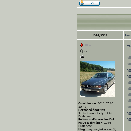
Eddy5589
Hoz
Fe
Újonc
ht
ht
ht
ht
ht
ht
ht
ht
Csatlakozott:
2013.07.05.
ht
15:49
Hozzászólások:
59
ht
Tartózkodási hely:
1046
Budapest
ht
Felhasználó tartózkodási
helye a térképen:
1046
Budapest
Blog:
Blog megtekintése (2)