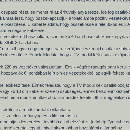
i a csupasz részt, és mehet rá az érhüvely anya része. Ide fog csatla
kalmas lesz, hogy összekapcsoljuk a tolatólámpa pozitív vezetékéve
el előkészítése. E kábel feladata, hogy összekösse a relé 86-os és 30
 lámpa negatív kábelével.
s vezeték ért használtam, szintén kb 40 cm hosszút. Ennek egyik vég
 86 ill. 30-as lábaira.
7 cm-t elhagyva egy rádugós saru kerül, ide lesz majd csatlakoztatv
l előkészítése. Ennek feladata, hogy a TV modul kék csatlakozójának 
 220-as vezetéket választottam. Egyik végére rádugós saru kerül, e
a hozzávalók 6. pontjában leírt pin-es vezetékekből az egyik fekete 
bel előkészítése. Ennek feladata, hogy a TV modul kék csatlakozój
vagy kb 10 cm kábellel szerelt) szükséges, ennek belső érintkezőjéhe
téket, és a másik érintkezőhöz a maradék feketét. Itt is megfelelőe
 rákötése a rendszámtábla világításra
ll szerelni a műanyag és a filc borítást is
emutatja a leszerelést, továbbá a kábelezést is: [url=http://youtube
 tartó kerettel együtt, mivel akkor jobban hozzáférni a lámpához.