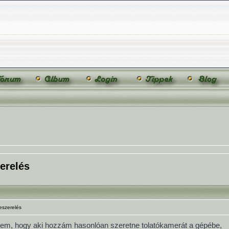
erelés
eszerelés
ettem, hogy aki hozzám hasonlóan szeretne tolatókamerát a gépébe,