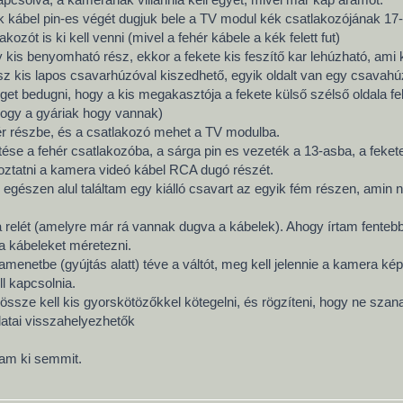
k kábel pin-es végét dugjuk bele a TV modul kék csatlakozójának 17
ozót is ki kell venni (mivel a fehér kábele a kék felett fut)
y kis benyomható rész, ekkor a fekete kis feszítő kar lehúzható, ami 
sz kis lapos csavarhúzóval kiszedhető, egyik oldalt van egy csavahúzó
éget bedugni, hogy a kis megakasztója a fekete külső szélső oldala f
hogy a gyáriak hogy vannak)
hér részbe, és a csatlakozó mehet a TV modulba.
ése a fehér csatlakozóba, a sárga pin es vezeték a 13-asba, a fekete
ztatni a kamera videó kábel RCA dugó részét.
m egészen alul találtam egy kiálló csavart az egyik fém részen, am
relét (amelyre már rá vannak dugva a kábelek). Ahogy írtam fentebb
a kábeleket méretezni.
menetbe (gyújtás alatt) téve a váltót, meg kell jelennie a kamera kép
l kapcsolnia.
össze kell kis gyorskötözőkkel kötegelni, és rögzíteni, hogy ne szan
latai visszahelyezhetők
am ki semmit.