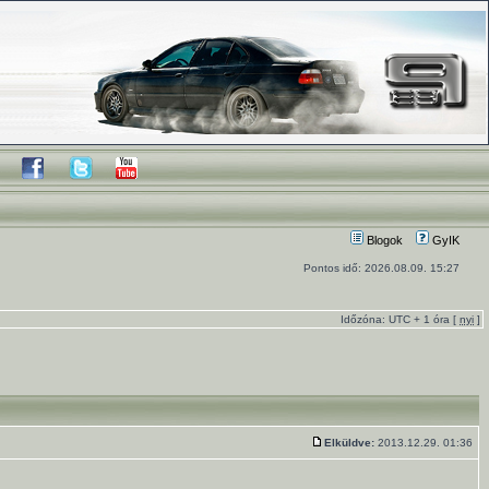
Blogok
GyIK
Pontos idő: 2026.08.09. 15:27
Időzóna: UTC + 1 óra [
nyi
]
Elküldve:
2013.12.29. 01:36