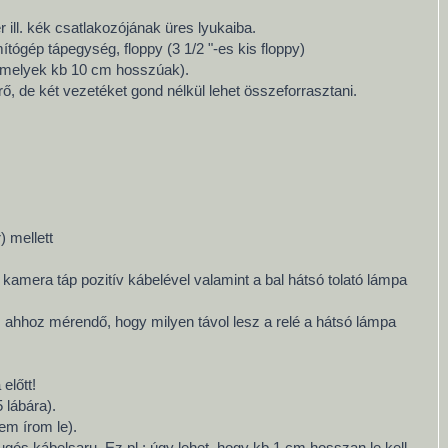
 ill. kék csatlakozójának üres lyukaiba.
tógép tápegység, floppy (3 1/2 "-es kis floppy)
, amelyek kb 10 cm hosszúak).
rő, de két vezetéket gond nélkül lehet összeforrasztani.
) mellett
 kamera táp pozitív kábelével valamint a bal hátsó tolató lámpa
 ahhoz mérendő, hogy milyen távol lesz a relé a hátsó lámpa
előtt!
 lábára).
em írom le).
ós kábelsaru. Ez pl.: úgy lehet, hogy kb 1 cm hosszan le kell