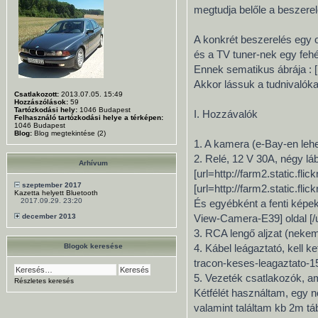
megtudja belőle a beszerelés
A konkrét beszerelés egy o
és a TV tuner-nek egy fehé
Ennek sematikus ábrája : [
Akkor lássuk a tudnivalóka
Csatlakozott:
2013.07.05. 15:49
Hozzászólások:
59
Tartózkodási hely:
1046 Budapest
I. Hozzávalók
Felhasználó tartózkodási helye a térképen:
1046 Budapest
Blog:
Blog megtekintése (2)
1. A kamera (e-Bay-en lehet
2. Relé, 12 V 30A, négy láb
Arhívum
[url=http://farm2.static.fl
szeptember 2017
[url=http://farm2.static.fl
Kazetta helyett Bluetooth
2017.09.29. 23:20
És egyébként a fenti képe
december 2013
View-Camera-E39] oldal [/u
3. RCA lengő aljzat (nekem 
Blogok keresése
4. Kábel leágaztató, kell 
tracon-keses-leagaztato-
5. Vezeték csatlakozók, ami
Részletes keresés
Kétfélét használtam, egy 
valamint találtam kb 2m tá