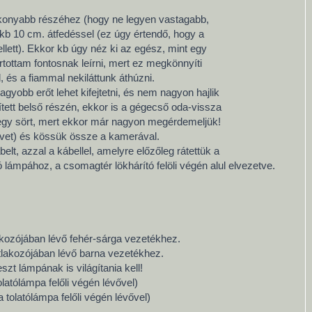
konyabb részéhez (hogy ne legyen vastagabb,
b 10 cm. átfedéssel (ez úgy értendő, hogy a
ett). Ekkor kb úgy néz ki az egész, mint egy
artottam fontosnak leírni, mert ez megkönnyíti
 és a fiammal nekiláttunk áthúzni.
agyobb erőt lehet kifejtetni, és nem nagyon hajlik
tett belső részén, ekkor is a gégecső oda-vissza
g egy sört, mert ekkor már nagyon megérdemeljük!
övet) és kössük össze a kamerával.
belt, azzal a kábellel, amelyre előzőleg rátettük a
lámpához, a csomagtér lökhárító felöli végén alul elvezetve.
akozójában lévő fehér-sárga vezetékhez.
atlakozójában lévő barna vezetékhez.
zt lámpának is világítania kell!
latólámpa felőli végén lévővel)
tolatólámpa felőli végén lévővel)