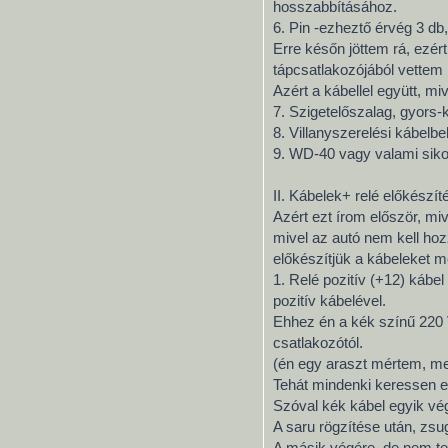
hosszabbításához.
6. Pin -ezheztő érvég 3 db,
Erre későn jöttem rá, ezér
tápcsatlakozójából vettem 
Azért a kábellel együtt, m
7. Szigetelőszalag, gyors-
8. Villanyszerelési kábelbe
9. WD-40 vagy valami sikosi
II. Kábelek+ relé előkészít
Azért ezt írom először, mi
mivel az autó nem kell hozz
előkészítjük a kábeleket me
1. Relé pozitív (+12) kábel
pozitív kábelével.
Ehhez én a kék színű 220 
csatlakozótól.
(én egy araszt mértem, meg
Tehát mindenki keressen eg
Szóval kék kábel egyik vég
A saru rögzítése után, zsu
A másik végére, de nem te