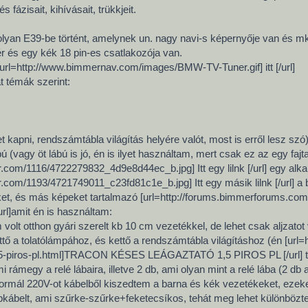
 fázisait, kihívásait, trükkjeit.
lyan E39-be történt, amelynek un. nagy navi-s képernyője van és mk I
r és egy kék 18 pin-es csatlakozója van.
url=http://www.bimmernav.com/images/BMW-TV-Tuner.gif] itt [/url]
t témák szerint:
 kapni, rendszámtábla világítás helyére valót, most is erről lesz szó
ú (vagy öt lábú is jó, én is ilyet használtam, mert csak ez az egy fajta
ickr.com/1116/4722279832_4d9e8d44ec_b.jpg] Itt egy lilnk [/url] egy alka
ickr.com/1193/4721749011_c23fd81c1e_b.jpg] Itt egy másik lilnk [/url] a
ket, és más képeket tartalmazó [url=http://forums.bimmerforums.co
rl]amit én is használtam:
volt otthon gyári szerelt kb 10 cm vezetékkel, de lehet csak aljzatot
kettő a tolatólámpához, és kettő a rendszámtábla világításhoz (én [ur
15-piros-pl.html]TRACON KÉSES LEÁGAZTATÓ 1,5 PIROS PL [/url] t
 rámegy a relé lábaira, illetve 2 db, ami olyan mint a relé lába (2 d
normál 220V-ot kábelből kiszedtem a barna és kék vezetékeket, ezek
bkábelt, ami szűrke-szűrke+feketecsíkos, tehát meg lehet különbözt