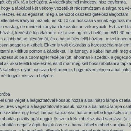
ét kössük rá a behúzóra. A videókábelnél mindegy, hisz egyforma.
 hogy a tápkábel két vékony vezetékét rácsomóztam a sárga rca vé
 része), és az egészet, meg a behúzót összeszigetelőszalagoztam, k
 ellentétes irányba néznek, és kb 10 cm hosszan vannak egymás mell
zépen vastag, de mindkét irányban fokozatosan vékonyodik. Ezt azért t
húzást, kevésbé fog elakadni. ezt a vastag részt befújtam WD-40-nel,
 a jobb hátsó üléstámlát, és a hátsó ülés felől húztam, mivel innen n
san adagolta a kábelt. Ekkor is volt elakadás a karosszéria már emlí
juttatni a kritikus ponton a kábeleket. Ha átmegy a kábel ihatunk mé
it vezessük be a csomagtér fedélbe (ott, ahonnan kiszedtük a gégecs
el az aksi feletti kábeleknél, és itt már meg kell hosszabbítani a tápká
 kábelnek olyan hosszan kell mennie, hogy bőven elérjen a bal hátsó 
mét tegyük vissza a helyére.
 próba
bel üres végét a leágaztatóval kössük hozzá a bal hátsó lámpa csatl
bel üres végét a a leágaztatóval kössük hozzá a bal hátsó lámpa cs
intkezőihez egy teszt lámpát kapcsolva, hátramenetbe kapcsolva a tes
abbítás pozitív ágát dugjuk össze a kék kábel szabad sarujával (a to
abbítás negatív ágát dugjuk össze a barna kábel szabad sarujával (a 
pcsolva, a kamerának villannia kell egyet, mivel már kap áramot.