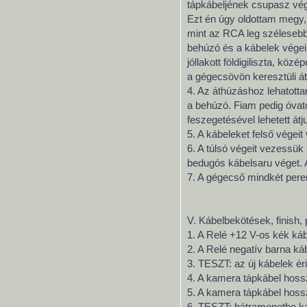
tápkábeljének csupasz vég
Ezt én úgy oldottam megy,
mint az RCA leg szélesebb
behúzó és a kábelek végei
jóllakott földigiliszta, kö
a gégecsövön keresztüli át
4. Az áthúzáshoz lehatottam
a behúzó. Fiam pedig óvato
feszegetésével lehetett át
5. A kábeleket felső vége
6. A túlsó végeit vezessük 
bedugós kábelsaru véget. A
7. A gégecső mindkét pere
V. Kábelbekötések, finish,
1. A Relé +12 V-os kék ká
2. A Relé negatív barna ká
3. TESZT: az új kábelek ér
4. A kamera tápkábel hossz
5. A kamera tápkábel hossz
6. TESZT: hátramenetbe ka