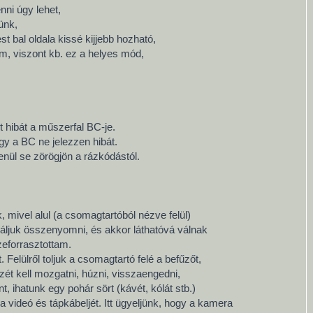
nni úgy lehet,
ünk,
t bal oldala kissé kijjebb hozható,
om, viszont kb. ez a helyes mód,
t hibát a műszerfal BC-je.
ogy a BC ne jelezzen hibát.
enül se zörögjön a rázkódástól.
, mivel alul (a csomagtartóból nézve felül)
áljuk összenyomni, és akkor láthatóvá válnak
zeforrasztottam.
Felülről toljuk a csomagtartó felé a befűzőt,
zét kell mozgatni, húzni, visszaengedni,
 ihatunk egy pohár sört (kávét, kólát stb.)
 videó és tápkábeljét. Itt ügyeljünk, hogy a kamera