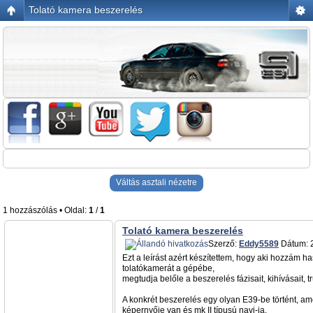
Tolató kamera beszerelés
Váltás asztali nézetre
1 hozzászólás • Oldal:
1
/
1
Tolató kamera beszerelés
Szerző:
Eddy5589
Dátum: 2
Ezt a leírást azért készítettem, hogy aki hozzám 
tolatókamerát a gépébe,
megtudja belőle a beszerelés fázisait, kihívásait, tr
A konkrét beszerelés egy olyan E39-be történt, am
képernyője van és mk II típusú navi-ja,