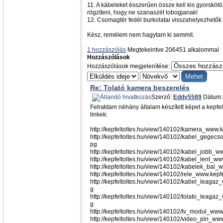
11. A kábeleket ésszerűen össze kell kis gyorskötö
rögzíteni, hogy ne szanaszét lobogjanak!
12. Csomagtér fedél burkolatai visszahelyezhetők
Kész, remélem nem hagytam ki semmit.
1 hozzászólás
Megtekeintve 206451 alkalommal
Hozzászólások
Hozzászólások megjelenítése:
Re: Tolató kamera beszerelés
Szerző:
Eddy5589
Dátum: 
Felraktam néhány általam készített képet a kepfelt
linkek:
http://kepfeltoltes.hu/view/140102/kamera_www.k
http://kepfeltoltes.hu/view/140102/kabel_gegecs
pg
http://kepfeltoltes.hu/view/140102/kabel_jobb_ww
http://kepfeltoltes.hu/view/140102/kabel_lent_ww
http://kepfeltoltes.hu/view/140102/kabelek_bal_w
http://kepfeltoltes.hu/view/140102/rele_www.kepfe
http://kepfeltoltes.hu/view/140102/kabel_leagaz_
g
http://kepfeltoltes.hu/view/140102/tolato_leagaz
g
http://kepfeltoltes.hu/view/140102/tv_modul_www.
http://kepfeltoltes.hu/view/140102/video_pin_www