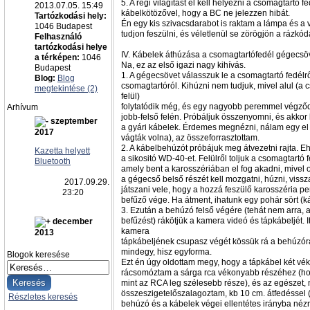
5. A régi világítást el kell helyezni a csomagtartó f
2013.07.05. 15:49
kábelkötözővel, hogy a BC ne jelezzen hibát.
Tartózkodási hely:
Én egy kis szivacsdarabot is raktam a lámpa és a 
1046 Budapest
tudjon feszülni, és véletlenül se zörögjön a rázkód
Felhasználó
tartózkodási helye
IV. Kábelek áthúzása a csomagtartófedél gégecs
a térképen:
1046
Na, ez az első igazi nagy kihívás.
Budapest
1. A gégecsövet válasszuk le a csomagtartó fedélről
Blog:
Blog
csomagtartóról. Kihúzni nem tudjuk, mivel alul (a
megtekintése (2)
felül)
folytatódik még, és egy nagyobb peremmel végződ
Arhívum
jobb-felső felén. Próbáljuk összenyomni, és akkor
szeptember
a gyári kábelek. Érdemes megnézni, nálam egy el 
2017
vágták volna), az összeforrasztottam.
2. A kábelbehúzót próbájuk meg átvezetni rajta. E
Kazetta helyett
a sikositó WD-40-et. Felülről toljuk a csomagtartó f
Bluetooth
amely bent a karosszériában el fog akadni, mivel ot
a gégecső belső részét kell mozgatni, húzni, viss
2017.09.29.
játszani vele, hogy a hozzá feszülő karosszéria p
23:20
befűző vége. Ha átment, ihatunk egy pohár sört (káv
3. Ezután a behúzó felső végére (tehát nem arra, 
befűzést) rákötjük a kamera videó és tápkábeljét. I
december
kamera
2013
tápkábeljének csupasz végét kössük rá a behúzór
mindegy, hisz egyforma.
Blogok keresése
Ezt én úgy oldottam megy, hogy a tápkábel két vé
rácsomóztam a sárga rca vékonyabb részéhez (ho
mint az RCA leg szélesebb része), és az egészet,
összeszigetelőszalagoztam, kb 10 cm. átfedéssel 
Részletes keresés
behúzó és a kábelek végei ellentétes irányba néz