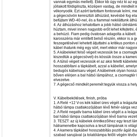
vannak egymás mellett). Ekkor kb úgy néz ki az eg
jóllakott földigiliszta, középen vastag, de mindkét
vékonyodik. Ezt azért tartottam fontosnak leírni, m
a gégecsövön keresztüli áthúzást, kevésbé fog elak
befújtam WD-40-nel, és a fiammal nekiláttunk áthú
4. Az áthúzáshoz lehatottam a jobb hátsó üléstámlát
húztam, mivel innen nagyobb erőt lehet kifejtetni,
a behúzó. Fiam pedig óvatosan adagolta a kábelt. 
karosszéria már említett belső részén, ekkor is a
feszegetésével lehetett átjuttatni a kritikus ponto
kábel ihatunk még egy sört, mert ekkor már nagy
5. A kábeleket felső végeit vezessük be a csomagt
kiszedtük a gégecsövet) és kössük össze a kamer
6. A túlsó végeit vezessük el az aksi feletti kábelek
hosszabbítani a tápkábelt, azzal a kábellel, amelyr
bedugós kábelsaru véget. A kábelnek olyan hossz
bőven elérjen a bal hátsó lámpához, a csomagtér lö
elvezetve.
7. A gégecső mindkét peremét tegyük vissza a hel
V. Kábelbekötések, finish, próba
1. A Relé +12 V-os kék kábel üres végét a leágazt
hátsó lámpa csatlakozójában lévő fehér-sárga ve
2. A Relé negatív barna kábel üres végét a a leág
bal hátsó lámpa csatlakozójában lévő barna veze
3. TESZT: az új kábelek érintkezőihez egy teszt l
hátramenetbe kapcsolva a teszt lámpának is világít
4. A kamera tápkábel hosszabbítás pozitív ágát du
szabad sarujával (a tolatólámpa felőli végén lévőv