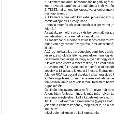
5. A kamera tápkábel hosszabbítás negatív ágát d
kábel szabad sarujával (a tolatólámpa felőli végén
6. TESZT: hátramenetbe kapcsolva, a kamerának vil
már kap áramot.
7. A kamera videó váltó kék kábel pin-es végét du
csatlakozójának 17-es lyukába.
Ehhez a fehér és kék csatlakozót is ki kell venni (
felett fut)
A csatlakozón felül van egy kis benyomható rész, ek
kar lehúzható, ami kiemeli a csatlakozót.
A csatlakozóból a belső rész kis lapos csavarhúzó
oldalt van egy csavahúzónyi rész, ami kifeszíthető
kijöjjön.
A 17-es lyukba a kis pin véget bedugni, hogy a ki
külső szélső oldala felé nézzen, ekkor nem fog kic
(szélszerű megvizsgálni, hogy a gyáriak hogy van
A fekete rész vissza a fehér részbe, és a csatlak
8. A videó lengő RCA bekötése a fehér csatlakozób
vezeték a 13-asba, a fekete a 14-esbe. Eljárás mi
A lengő RCA-ba becsatlakoztatni a kamera videó 
9. Relé rögzítésre. Én nem egészen alul találtam e
fém részen, amin nem volt semmi. Kerestem hozz
rugós alátétet
és simán felcsavaroztam a relét (amelyre már rá 
Ahogy írtam fentebb, mindenki más-más helyen talá
és annak megfelelően kell a kábeleket méretezni.
10. TESZT: ekkor már hátramenetbe (gyújtás alatt) 
jelennie a kamera képének, még akkor is, ha a navi
kapcsolva,
mivel automatikusan be kell kapcsolnia.