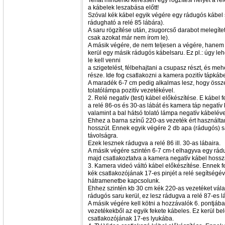
Tehát mindenki keressen egy rögzítési helyet a re
a kábelek leszabása előtt!
Szóval kék kábel egyik végére egy rádugós kábel s
rádugható a relé 85 lábára).
A saru rögzítése után, zsugorcső darabot melegítet
csak azokat már nem írom le).
A másik végére, de nem teljesen a végére, hane
kerül egy másik rádugós kábelsaru. Ez pl.: úgy le
le kell venni
a szigetelést, félbehajtani a csupasz részt, és me
része. Ide fog csatlakozni a kamera pozitív tápkáb
A maradék 6-7 cm pedig alkalmas lesz, hogy össz
tolatólámpa pozitív vezetékével.
2. Relé negatív (test) kábel előkészítése. E kábel
a relé 86-os és 30-as lábát és kamera táp negatív
valamint a bal hátsó tolató lámpa negatív kábeléve
Ehhez a barna színű 220-as vezeték ért használta
hosszút. Ennek egyik végére 2 db apa (rádugós) s
távolságra.
Ezek lesznek rádugva a relé 86 ill. 30-as lábaira.
A másik végére szintén 6-7 cm-t elhagyva egy rádu
majd csatlakoztatva a kamera negatív kábel hossz
3. Kamera videó váltó kábel előkészítése. Ennek 
kék csatlakozójának 17-es pinjét a relé segítségéve
hátramenetbe kapcsolunk.
Ehhez szintén kb 30 cm kék 220-as vezetéket vála
rádugós saru kerül, ez lesz rádugva a relé 87-es l
A másik végére kell kötni a hozzávalók 6. pontjában
vezetékekből az egyik fekete kábeles. Ez kerül be
csatlakozójának 17-es lyukába.