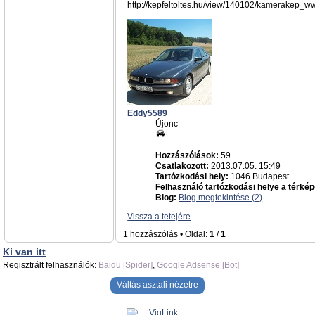
http://kepfeltoltes.hu/view/140102/kamerakep_ww
Eddy5589
Újonc
Hozzászólások:
59
Csatlakozott:
2013.07.05. 15:49
Tartózkodási hely:
1046 Budapest
Felhasználó tartózkodási helye a térkép
Blog:
Blog megtekintése (2)
Vissza a tetejére
1 hozzászólás • Oldal:
1
/
1
Ki van itt
Regisztrált felhasználók:
Baidu [Spider]
,
Google Adsense [Bot]
Váltás asztali nézetre