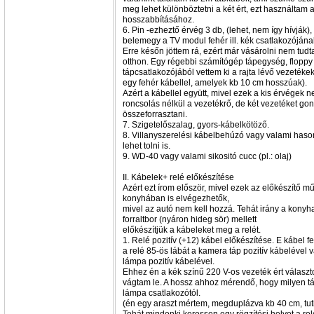
meg lehet különböztetni a két ért, ezt használta
hosszabbításához.
6. Pin -ezheztő érvég 3 db, (lehet, nem így hívják),
belemegy a TV modul fehér ill. kék csatlakozójána
Erre későn jöttem rá, ezért már vásárolni nem tud
otthon. Egy régebbi számítógép tápegység, floppy (
tápcsatlakozójából vettem ki a rajta lévő vezetékek
egy fehér kábellel, amelyek kb 10 cm hosszúak).
Azért a kábellel együtt, mivel ezek a kis érvégek 
roncsolás nélkül a vezetékrő, de két vezetéket gon
összeforrasztani.
7. Szigetelőszalag, gyors-kábelkötöző.
8. Villanyszerelési kábelbehúzó vagy valami hason
lehet tolni is.
9. WD-40 vagy valami sikositó cucc (pl.: olaj)
II. Kábelek+ relé előkészítése
Azért ezt írom először, mivel ezek az előkészítő m
konyhában is elvégezhetők,
mivel az autó nem kell hozzá. Tehát irány a konyh
forraltbor (nyáron hideg sör) mellett
előkészítjük a kábeleket meg a relét.
1. Relé pozitív (+12) kábel előkészítése. E kábel 
a relé 85-ös lábát a kamera táp pozitív kábelével v
lámpa pozitív kábelével.
Ehhez én a kék színű 220 V-os vezeték ért válasz
vágtam le. A hossz ahhoz mérendő, hogy milyen táv
lámpa csatlakozótól.
(én egy araszt mértem, megduplázva kb 40 cm, tuti