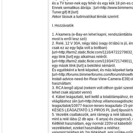
és a TV tuner-nek egy fehér és egy kék 18 pin-es 
Ennek sematikus ábrája : [url=http://www.bimme
Tuner.gif] itt [/url]
Akkor lássuk a tudnivalókat témák szerint:
I. Hozzávalók
1. A kamera (e-Bay-en lehet kapni, rendszámtábla v
most is erről lesz szó)
2. Relé, 12 V 30A, négy lábú (vagy öt lábú is jó, én
csak ez az egy fajta volt a boltban)
[url=http://farm2.static.flickr.com/1116/472227983
egy lilnk [/url] egy alkalmas reléről.
[url=http://farm2.static.flickr.com/1193/4721749011
egy másik lilnk [/url] a bekötési sémáról.
És egyébként a fenti képeket, és más képeket tar
[url=http://forums.bimmerforums.com/forum/show
Install-advice-need-for-Rear-View-Camera-E39] olda
használtam:
3. RCA lengő aljzat (nekem volt otthon gyári szere
lehet csak aljzatot venni)
4. Kábel leágaztató, kell kettő a tolatólámpához, 
világításhoz (én [url=http://shop.villamossagidiszk
leagaztatok/10977-tracon-keses-leagaztato-15-p
KÉSES LEÁGAZTATÓ 1,5 PIROS PL [/url] típusút h
5. Vezeték csatlakozók, ami rámegy a relé lábaira, 
mint a relé lába (2 db apa - 6 anya) és zsugorcső,
Kétfélét használtam, egy normál 220V-ot kábelből
vezetékeket, ezeket használtam a reléhez.
valamint találtam kb 2m tábkábelt, ami szűrke-szűr