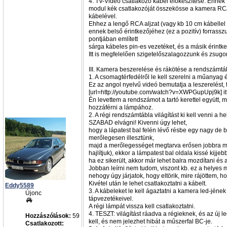
4. TV-Video csatlakozó kábel előkészítése. Ennek 
modul kék csatlakozóját összekösse a kamera RC
kábelével.
Ehhez a lengő RCA aljzat (vagy kb 10 cm kábellel 
ennek belső érintkezőjéhez (ez a pozitív) forrassz
pontjában említett
sárga kábeles pin-es vezetéket, és a másik érintk
Itt is megfelelően szigetelőszalagozzunk és zsug
III. Kamera beszerelése és rákötése a rendszámtáb
1. A csomagtérfedélről le kell szerelni a műanyag és 
Ez az angol nyelvű videó bemutatja a leszerelést, 
[url=http://youtube.com/watch?v=XWPGupUpj9k] itt 
Én levettem a rendszámot a tartó kerettel együtt, 
hozzáférni a lámpához.
2. A régi rendszámtábla világítást ki kell venni a h
SZABAD elvágni! Kivenni úgy lehet,
hogy a lápatest bal felén lévő résbe egy nagy de 
merőlegesen illesztünk,
majd a merőlegességet megtarva erősen jobbra mo
hajlítjuk), ekkor a lámpatest bal oldala kissé kijje
ha ez sikerült, akkor már lehet balra mozdítani és a
Jobban leírni nem tudom, viszont kb. ez a helyes 
nehogy úgy járjatok, hogy eltörik, mire rájöttem, 
Kivétel után le lehet csatlakoztatni a kábelt.
Eddy5589
3. A kábeleket le kell ágaztatni a kamera led-jének 
Újonc
tápvezetékeivel.
A régi lámpát vissza kell csatlakoztatni.
4. TESZT: világítást ráadva a régieknek, és az új l
Hozzászólások:
59
kell, és nem jelezhet hibát a műszerfal BC-je.
Csatlakozott: