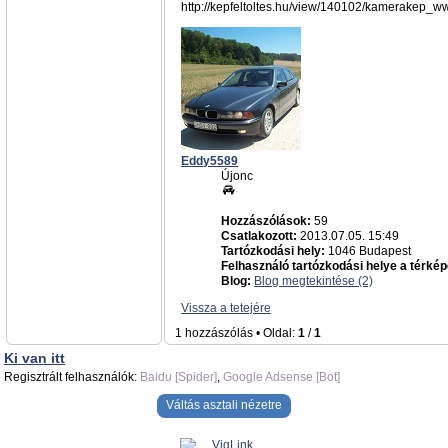
http://kepfeltoltes.hu/view/140102/kamerakep_ww
Eddy5589
Újonc
Hozzászólások:
59
Csatlakozott:
2013.07.05. 15:49
Tartózkodási hely:
1046 Budapest
Felhasználó tartózkodási helye a térkép
Blog:
Blog megtekintése (2)
Vissza a tetejére
1 hozzászólás • Oldal:
1
/
1
Ki van itt
Regisztrált felhasználók:
Baidu [Spider]
,
Google Adsense [Bot]
Váltás asztali nézetre