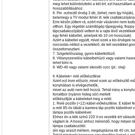
meg lehet különböztetni a két ért, ezt használta
hosszabbításához.
6. Pin -ezheztő érvég 3 db, (lehet, nem így hívják),
belemegy a TV modul fehér ill. kék csatlakozójána
Erre későn jöttem rá, ezért már vásárolni nem tud
otthon. Egy régebbi számítógép tápegység, floppy (
tápcsatlakozójából vettem ki a rajta lévő vezetékek
egy fehér kábellel, amelyek kb 10 cm hosszúak).
Azért a kábellel együtt, mivel ezek a kis érvégek 
roncsolás nélkül a vezetékrő, de két vezetéket gon
összeforrasztani.
7. Szigetelőszalag, gyors-kábelkötöző.
8. Villanyszerelési kábelbehúzó vagy valami hason
lehet tolni is.
9. WD-40 vagy valami sikositó cucc (pl.: olaj)
II. Kábelek+ relé előkészítése
Azért ezt írom először, mivel ezek az előkészítő m
konyhában is elvégezhetők,
mivel az autó nem kell hozzá. Tehát irány a konyh
forraltbor (nyáron hideg sör) mellett
előkészítjük a kábeleket meg a relét.
1. Relé pozitív (+12) kábel előkészítése. E kábel 
a relé 85-ös lábát a kamera táp pozitív kábelével v
lámpa pozitív kábelével.
Ehhez én a kék színű 220 V-os vezeték ért válasz
vágtam le. A hossz ahhoz mérendő, hogy milyen táv
lámpa csatlakozótól.
(én egy araszt mértem, megduplázva kb 40 cm, tuti