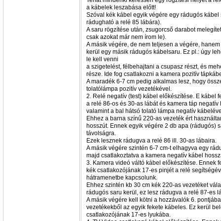
Tehát mindenki keressen egy rögzítési helyet a re
a kábelek leszabása előtt!
Szóval kék kábel egyik végére egy rádugós kábel s
rádugható a relé 85 lábára).
A saru rögzítése után, zsugorcső darabot melegítet
csak azokat már nem írom le).
A másik végére, de nem teljesen a végére, hane
kerül egy másik rádugós kábelsaru. Ez pl.: úgy le
le kell venni
a szigetelést, félbehajtani a csupasz részt, és me
része. Ide fog csatlakozni a kamera pozitív tápkáb
A maradék 6-7 cm pedig alkalmas lesz, hogy össz
tolatólámpa pozitív vezetékével.
2. Relé negatív (test) kábel előkészítése. E kábel
a relé 86-os és 30-as lábát és kamera táp negatív
valamint a bal hátsó tolató lámpa negatív kábeléve
Ehhez a barna színű 220-as vezeték ért használta
hosszút. Ennek egyik végére 2 db apa (rádugós) s
távolságra.
Ezek lesznek rádugva a relé 86 ill. 30-as lábaira.
A másik végére szintén 6-7 cm-t elhagyva egy rádu
majd csatlakoztatva a kamera negatív kábel hossz
3. Kamera videó váltó kábel előkészítése. Ennek 
kék csatlakozójának 17-es pinjét a relé segítségéve
hátramenetbe kapcsolunk.
Ehhez szintén kb 30 cm kék 220-as vezetéket vála
rádugós saru kerül, ez lesz rádugva a relé 87-es l
A másik végére kell kötni a hozzávalók 6. pontjában
vezetékekből az egyik fekete kábeles. Ez kerül be
csatlakozójának 17-es lyukába.