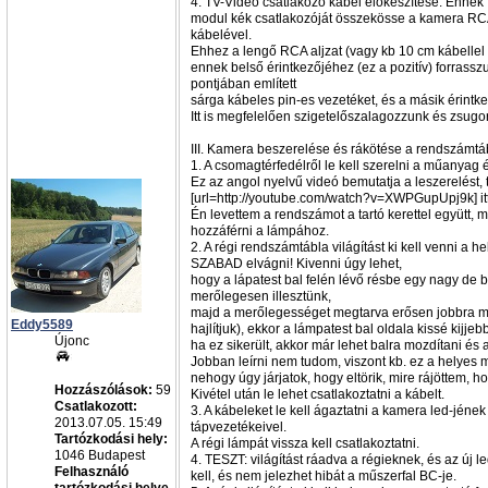
4. TV-Video csatlakozó kábel előkészítése. Ennek 
modul kék csatlakozóját összekösse a kamera RC
kábelével.
Ehhez a lengő RCA aljzat (vagy kb 10 cm kábellel 
ennek belső érintkezőjéhez (ez a pozitív) forrassz
pontjában említett
sárga kábeles pin-es vezetéket, és a másik érintk
Itt is megfelelően szigetelőszalagozzunk és zsug
III. Kamera beszerelése és rákötése a rendszámtáb
1. A csomagtérfedélről le kell szerelni a műanyag és 
Ez az angol nyelvű videó bemutatja a leszerelést, 
[url=http://youtube.com/watch?v=XWPGupUpj9k] itt 
Én levettem a rendszámot a tartó kerettel együtt, 
hozzáférni a lámpához.
2. A régi rendszámtábla világítást ki kell venni a h
SZABAD elvágni! Kivenni úgy lehet,
hogy a lápatest bal felén lévő résbe egy nagy de 
merőlegesen illesztünk,
majd a merőlegességet megtarva erősen jobbra mo
Eddy5589
hajlítjuk), ekkor a lámpatest bal oldala kissé kijje
Újonc
ha ez sikerült, akkor már lehet balra mozdítani és a
Jobban leírni nem tudom, viszont kb. ez a helyes 
nehogy úgy járjatok, hogy eltörik, mire rájöttem, 
Hozzászólások:
59
Kivétel után le lehet csatlakoztatni a kábelt.
Csatlakozott:
3. A kábeleket le kell ágaztatni a kamera led-jének 
2013.07.05. 15:49
tápvezetékeivel.
Tartózkodási hely:
A régi lámpát vissza kell csatlakoztatni.
1046 Budapest
4. TESZT: világítást ráadva a régieknek, és az új l
Felhasználó
kell, és nem jelezhet hibát a műszerfal BC-je.