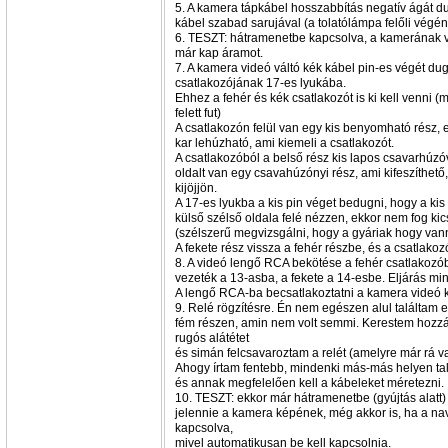
5. A kamera tápkábel hosszabbítás negatív ágát d
kábel szabad sarujával (a tolatólámpa felőli végén
6. TESZT: hátramenetbe kapcsolva, a kamerának vil
már kap áramot.
7. A kamera videó váltó kék kábel pin-es végét du
csatlakozójának 17-es lyukába.
Ehhez a fehér és kék csatlakozót is ki kell venni (
felett fut)
A csatlakozón felül van egy kis benyomható rész, ek
kar lehúzható, ami kiemeli a csatlakozót.
A csatlakozóból a belső rész kis lapos csavarhúzó
oldalt van egy csavahúzónyi rész, ami kifeszíthető
kijöjjön.
A 17-es lyukba a kis pin véget bedugni, hogy a ki
külső szélső oldala felé nézzen, ekkor nem fog kic
(szélszerű megvizsgálni, hogy a gyáriak hogy van
A fekete rész vissza a fehér részbe, és a csatlak
8. A videó lengő RCA bekötése a fehér csatlakozób
vezeték a 13-asba, a fekete a 14-esbe. Eljárás mi
A lengő RCA-ba becsatlakoztatni a kamera videó 
9. Relé rögzítésre. Én nem egészen alul találtam e
fém részen, amin nem volt semmi. Kerestem hozz
rugós alátétet
és simán felcsavaroztam a relét (amelyre már rá 
Ahogy írtam fentebb, mindenki más-más helyen talá
és annak megfelelően kell a kábeleket méretezni.
10. TESZT: ekkor már hátramenetbe (gyújtás alatt) 
jelennie a kamera képének, még akkor is, ha a navi
kapcsolva,
mivel automatikusan be kell kapcsolnia.