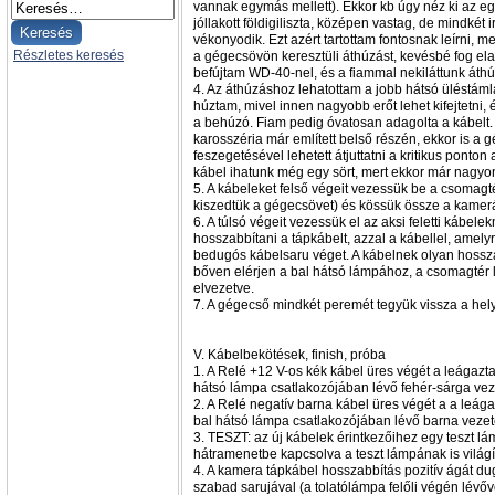
vannak egymás mellett). Ekkor kb úgy néz ki az eg
jóllakott földigiliszta, középen vastag, de mindkét
vékonyodik. Ezt azért tartottam fontosnak leírni, m
Részletes keresés
a gégecsövön keresztüli áthúzást, kevésbé fog elak
befújtam WD-40-nel, és a fiammal nekiláttunk áthú
4. Az áthúzáshoz lehatottam a jobb hátsó üléstámlát
húztam, mivel innen nagyobb erőt lehet kifejtetni,
a behúzó. Fiam pedig óvatosan adagolta a kábelt. 
karosszéria már említett belső részén, ekkor is a
feszegetésével lehetett átjuttatni a kritikus ponto
kábel ihatunk még egy sört, mert ekkor már nagy
5. A kábeleket felső végeit vezessük be a csomagt
kiszedtük a gégecsövet) és kössük össze a kamer
6. A túlsó végeit vezessük el az aksi feletti kábelek
hosszabbítani a tápkábelt, azzal a kábellel, amelyr
bedugós kábelsaru véget. A kábelnek olyan hossz
bőven elérjen a bal hátsó lámpához, a csomagtér lö
elvezetve.
7. A gégecső mindkét peremét tegyük vissza a hel
V. Kábelbekötések, finish, próba
1. A Relé +12 V-os kék kábel üres végét a leágazt
hátsó lámpa csatlakozójában lévő fehér-sárga ve
2. A Relé negatív barna kábel üres végét a a leág
bal hátsó lámpa csatlakozójában lévő barna veze
3. TESZT: az új kábelek érintkezőihez egy teszt l
hátramenetbe kapcsolva a teszt lámpának is világít
4. A kamera tápkábel hosszabbítás pozitív ágát du
szabad sarujával (a tolatólámpa felőli végén lévőv