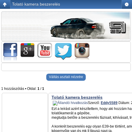
Tolató kamera beszerelés
Váltás asztali nézetre
1 hozzászólás • Oldal:
1
/
1
Tolató kamera beszerelés
Szerző:
Eddy5589
Dátum: 2
Ezt a leírást azért készítettem, hogy aki hozzám 
tolatókamerát a gépébe,
megtudja belőle a beszerelés fázisait, kihívásait, tr
A konkrét beszerelés egy olyan E39-be történt, am
képernyője van és mk II típusú navi-ja,