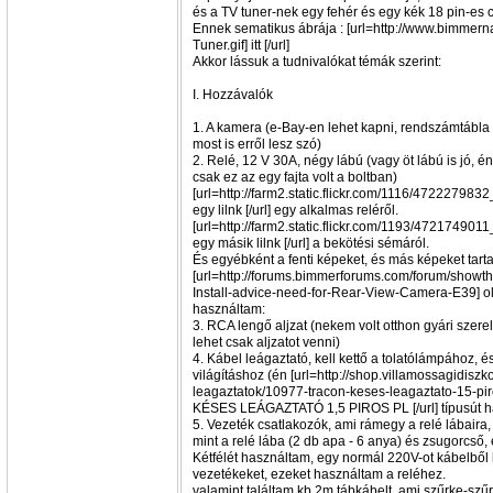
és a TV tuner-nek egy fehér és egy kék 18 pin-es 
Ennek sematikus ábrája : [url=http://www.bimme
Tuner.gif] itt [/url]
Akkor lássuk a tudnivalókat témák szerint:
I. Hozzávalók
1. A kamera (e-Bay-en lehet kapni, rendszámtábla v
most is erről lesz szó)
2. Relé, 12 V 30A, négy lábú (vagy öt lábú is jó, én
csak ez az egy fajta volt a boltban)
[url=http://farm2.static.flickr.com/1116/472227983
egy lilnk [/url] egy alkalmas reléről.
[url=http://farm2.static.flickr.com/1193/4721749011
egy másik lilnk [/url] a bekötési sémáról.
És egyébként a fenti képeket, és más képeket tar
[url=http://forums.bimmerforums.com/forum/show
Install-advice-need-for-Rear-View-Camera-E39] olda
használtam:
3. RCA lengő aljzat (nekem volt otthon gyári szere
lehet csak aljzatot venni)
4. Kábel leágaztató, kell kettő a tolatólámpához, 
világításhoz (én [url=http://shop.villamossagidiszk
leagaztatok/10977-tracon-keses-leagaztato-15-p
KÉSES LEÁGAZTATÓ 1,5 PIROS PL [/url] típusút h
5. Vezeték csatlakozók, ami rámegy a relé lábaira, 
mint a relé lába (2 db apa - 6 anya) és zsugorcső,
Kétfélét használtam, egy normál 220V-ot kábelből
vezetékeket, ezeket használtam a reléhez.
valamint találtam kb 2m tábkábelt, ami szűrke-szűr