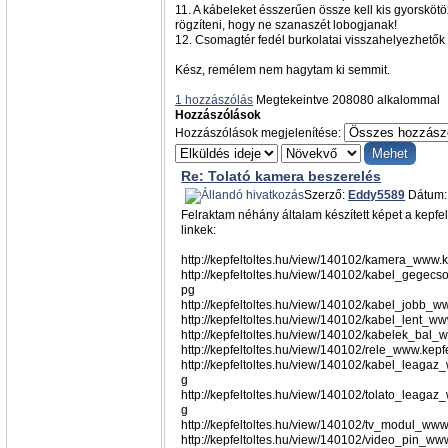
11. A kábeleket ésszerűen össze kell kis gyorskötö
rögzíteni, hogy ne szanaszét lobogjanak!
12. Csomagtér fedél burkolatai visszahelyezhetők
Kész, remélem nem hagytam ki semmit.
1 hozzászólás
Megtekeintve 208080 alkalommal
Hozzászólások
Hozzászólások megjelenítése:
Re: Tolató kamera beszerelés
Szerző:
Eddy5589
Dátum: 
Felraktam néhány általam készített képet a kepfelt
linkek:
http://kepfeltoltes.hu/view/140102/kamera_www.k
http://kepfeltoltes.hu/view/140102/kabel_gegecs
pg
http://kepfeltoltes.hu/view/140102/kabel_jobb_ww
http://kepfeltoltes.hu/view/140102/kabel_lent_ww
http://kepfeltoltes.hu/view/140102/kabelek_bal_w
http://kepfeltoltes.hu/view/140102/rele_www.kepfe
http://kepfeltoltes.hu/view/140102/kabel_leagaz_
g
http://kepfeltoltes.hu/view/140102/tolato_leagaz
g
http://kepfeltoltes.hu/view/140102/tv_modul_www.
http://kepfeltoltes.hu/view/140102/video_pin_www