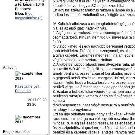
tartózkodási helye
5. A régi világítást el kell helyezni a csomagtartó f
a térképen:
1046
kábelkötözővel, hogy a BC ne jelezzen hibát.
Budapest
Én egy kis szivacsdarabot is raktam a lámpa és a 
Blog:
Blog
tudjon feszülni, és véletlenül se zörögjön a rázkód
megtekintése (2)
IV. Kábelek áthúzása a csomagtartófedél gégecs
Na, ez az első igazi nagy kihívás.
1. A gégecsövet válasszuk le a csomagtartó fedélről
csomagtartóról. Kihúzni nem tudjuk, mivel alul (a
felül)
folytatódik még, és egy nagyobb peremmel végződ
jobb-felső felén. Próbáljuk összenyomni, és akkor
a gyári kábelek. Érdemes megnézni, nálam egy el 
vágták volna), az összeforrasztottam.
2. A kábelbehúzót próbájuk meg átvezetni rajta. E
Arhívum
a sikositó WD-40-et. Felülről toljuk a csomagtartó f
szeptember
amely bent a karosszériában el fog akadni, mivel ot
a gégecső belső részét kell mozgatni, húzni, viss
2017
játszani vele, hogy a hozzá feszülő karosszéria p
Kazetta helyett
befűző vége. Ha átment, ihatunk egy pohár sört (káv
Bluetooth
3. Ezután a behúzó felső végére (tehát nem arra, 
befűzést) rákötjük a kamera videó és tápkábeljét. I
2017.09.29.
kamera
23:20
tápkábeljének csupasz végét kössük rá a behúzór
mindegy, hisz egyforma.
Ezt én úgy oldottam megy, hogy a tápkábel két vé
december
rácsomóztam a sárga rca vékonyabb részéhez (ho
2013
mint az RCA leg szélesebb része), és az egészet,
összeszigetelőszalagoztam, kb 10 cm. átfedéssel 
Blogok keresése
behúzó és a kábelek végei ellentétes irányba néz