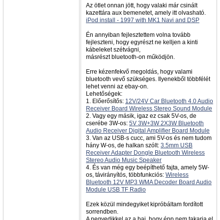
Az ötlet onnan jött, hogy valaki már csinált
kazettára aux bemenetet, amely itt olvasható.
iPod install - 1997 with MK1 Navi and DSP
Én annyiban fejlesztettem volna tovább
fejleszteni, hogy egyrészt ne kelljen a kinti
kábeleket szétvágni,
másrészt bluetooth-on működjön.
Erre kézenfekvő megoldás, hogy valami
bluetooth vevő szükséges. Ilyenekből többfélét
lehet venni az ebay-on.
Lehetőségek:
1. Előerősítős:
12V/24V Car Bluetooth 4.0 Audio
Receiver Board Wireless Stereo Sound Module
2. Vagy egy másik, igaz ez csak 5V-os, de
cserébe 3W-os:
5V 3W+3W 2X3W Bluetooth
Audio Receiver Digital Amplifier Board Module
3. Van az USB-s cucc, ami 5V-os és nem tudom
hány W-os, de halkan szólt:
3.5mm USB
Receiver Adapter Dongle Bluetooth Wireless
Stereo Audio Music Speaker
4. És van még egy beépíthető fajta, amely 5W-
os, távirányítós, többfunkciós:
Wireless
Bluetooth 12V MP3 WMA Decoder Board Audio
Module USB TF Radio
Ezek közül mindegyiket kipróbáltam fordított
sorrendben.
A negyedikkel az a baj, hogy épp nem takarja el