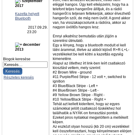
írom, mert tervezem kicserélni, mivel nem
szeptember
eléggé hangos. Úgy kell elképzelni, hogy ha a
2017
telefont teljes hangerőre állítjuk, és a rádió
hangerőt is teljesen feltekerjük, akkor élvezhető
Kazetta helyett
hangerőn szól, de még nem üvölt. A gond akkor
Bluetooth
van, ha visszakapcsolunk a rádióra, akkor az
nagyon üvöltős hangos lesz.
2017.09.29.
23:20
Ennyi alkatrész bemutatás után jöjjön a
szerelési útmutató.
december
Egy a lényeg, hogy a bluetooth modult el kell
2013
látni árammal, illetve az abból kijövő R+R-L+L-
vezetékeket be kell kötni a kazettás egység
kimenetére.
Blogok keresése
Alapul az ötlethez írt link-ben leírt csatlakozó
kiosztást vettem, mely szerint:
#2 Brown Wire - ground
#11 Purple/Red Stripe - 12 volt +, switched to
Részletes keresés
ignition
#3 Blue/Black Stripe - Left +
#4 Blue/Brown Stripe - Left -
#9 Yellow Brown Stripe - Right -
#10 Yellow/Black Stripe - Right +
Tehát azt kellett kideríteni, hogy az egyes
számokkal jelölt csatlakozó tüskékhez hol
találhatók a NYÁK-on forrasztási pontok.
Ezeket piros nyilakkal megjelöltem a mellékelt
képen.
Az eszközt olyan hosszú (kb 20 cm) vezetékkel
kell összeforrasztani, hogy kényelmesen elérjen