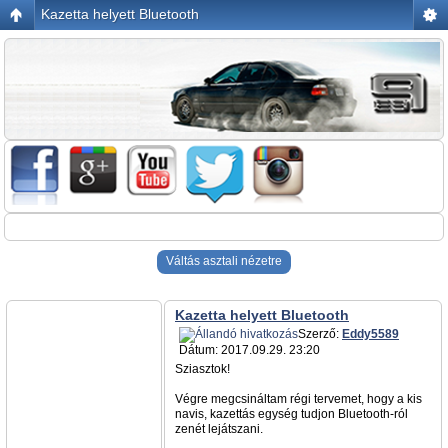
Kazetta helyett Bluetooth
Váltás asztali nézetre
Kazetta helyett Bluetooth
Szerző:
Eddy5589
Dátum: 2017.09.29. 23:20
Sziasztok!
Végre megcsináltam régi tervemet, hogy a kis
navis, kazettás egység tudjon Bluetooth-ról
zenét lejátszani.