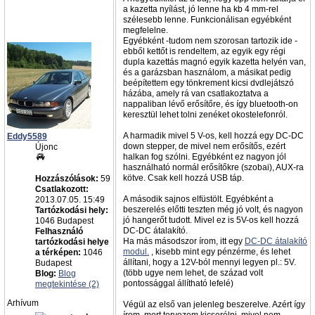
a kazetta nyílást, jó lenne ha kb 4 mm-rel
szélesebb lenne. Funkcionálisan egyébként
megfelelne.
Egyébként -tudom nem szorosan tartozik ide -
ebből kettőt is rendeltem, az egyik egy régi
dupla kazettás magnó egyik kazetta helyén van,
és a garázsban használom, a másikat pedig
beépítettem egy tönkrement kicsi dvdlejátszó
házába, amely rá van csatlakoztatva a
nappaliban lévő erősítőre, és így bluetooth-on
keresztül lehet tolni zenéket okostelefonról.
A harmadik mivel 5 V-os, kell hozzá egy DC-DC
Eddy5589
down stepper, de mivel nem erősítős, ezért
Újonc
halkan fog szólni. Egyébként ez nagyon jól
használható normál erősítőkre (szobai), AUX-ra
kötve. Csak kell hozzá USB táp.
Hozzászólások:
59
Csatlakozott:
A második sajnos elfüstölt. Egyébként a
2013.07.05. 15:49
beszerelés előtti teszten még jó volt, és nagyon
Tartózkodási hely:
jó hangerőt tudott. Mivel ez is 5V-os kell hozzá
1046 Budapest
DC-DC átalakító.
Felhasználó
Ha más másodszor írom, itt egy
DC-DC átalakító
tartózkodási helye
modul.
, kisebb mint egy pénzérme, és lehet
a térképen:
1046
állítani, hogy a 12V-ból mennyi legyen pl.: 5V.
Budapest
(több ugye nem lehet, de század volt
Blog:
Blog
pontossággal állítható lefelé)
megtekintése (2)
Arhívum
Végül az első van jelenleg beszerelve. Azért így