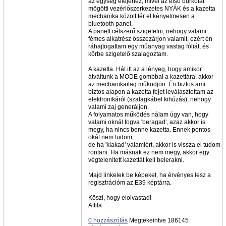
az egység elejéhez, mivel az első burkolat
mögötti vezérlőszerkezetes NYÁK és a kazetta
mechanika között fér el kényelmesen a
bluetooth panel.
A panelt célszerű szigetelni, nehogy valami
fémes alkatrész összezárjon valamit, ezért én
ráhajtogattam egy műanyag vastag fóliát, és
körbe szigetelő szalagoztam.
A kazetta. Hát itt az a lényeg, hogy amikor
átváltunk a MODE gombbal a kazettára, akkor
az mechanikailag működjön. Én biztos ami
biztos alapon a kazetta fejet leválasztottam az
elektronikáról (szalagkábel kihúzás), nehogy
valami zaj generáljon.
A folyamatos működés nálam úgy van, hogy
valami oknál fogva 'beragad', azaz akkor is
megy, ha nincs benne kazetta. Ennek pontos
okát nem tudom,
de ha 'kiakad' valamiért, akkor is vissza el tudom
rontani. Ha másnak ez nem megy, akkor egy
végtelenített kazettát kell belerakni.
Majd linkelek be képeket, ha érvényes lesz a
regisztrációm az E39 képtárra.
Köszi, hogy elolvastad!
Attila
0 hozzászólás
Megtekeintve 186145