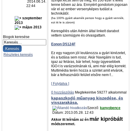
szintjét kicsit sem üti meg, és 100 ezer ft felett
2014.06.14.
lenne bőven az ára. Ennyiért gondolom jogosan
22:44
vár el az ember versenyképes tudást a
technikától.
szeptember
(ha 100% gyárit akarnék persze hogy a gyárit vennék,
2013
ezt itt le is zárom)
május 2013
Keresgélés után Admin által linkelt darabot
vettem szemügyre és olvasgattam.
Blogok keresése
Eonon D5124F
Ez egy nagyon jól leutánozza a gyári kinézetet,
Részletes keresés
és a tudása sem rossz. Akár Navigálni is tud,
igaz az feláras, bár lehet, hogy ügyesebbek
IGO-t is varázsolnának rá, ami már elég korrekt.
Multimédia terén hozza a szintet amit elvárok,
bár a felhasználói felület elsőre nem f...
[ Folytatva ]
0 hozzászólás
Megtekeintve 59277 alkalommal
kapaszkodó műanyag kiszedése, és
visszarakása.
Szerző:
kanyobence
Dátum: 2013.05.28. 12:43
már kipróbált
Akkor itt leírnám az én
módszeremet.