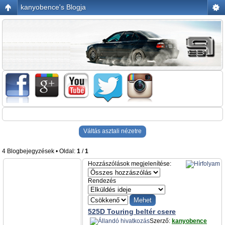
kanyobence's Blogja
Váltás asztali nézetre
4 Blogbejegyzések • Oldal:
1
/
1
Hozzászólások megjelenítése:
Rendezés
525D Touring beltér csere
Szerző:
kanyobence