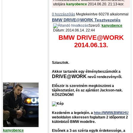
utoljára
kanyobence
2014.06.20. 21:13-kor.
0 hozzászólás
Megtekeintve 60278 alkalommal
BMW DRIVE@WORK Tesztvezetés
Szerző:
kanyobence
Dátum: 2014.06.14. 22:44
BMW DRIVE@WORK
2014.06.13.
Sziasztok.
Akkor tartanék egy élménybeszámolót a
DRIVE@WORK
nevű rendezvényről.
Először is szeretném megköszönni a
tájékoztatást, és az ajánlást Jackson-nak.
KÖSZÖNÖM!
Kezdeném a legelején. a
http://WWW.BMW.HU
weboldalon sikeresen foglaltam 2 időpontot 2
különböző BMW modellre.
kanyobence
Elsőnek a 3-as széria egyik érdekessége, a