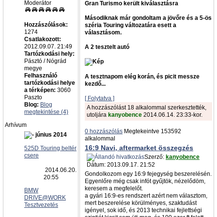
Moderátor
Gran Turismo került kiválasztásra
Másodiknak már gondoltam a jövőre és a 5-ös
Hozzászólások:
széria Touring változatára esett a
1274
választásom.
Csatlakozott:
2012.09.07. 21:49
A 2 tesztelt autó
Tartózkodási hely:
Pásztó / Nógrád
megye
Felhasználó
A tesztnapom elég korán, és picit messze
tartózkodási helye
kezdő...
a térképen:
3060
Paszto
[ Folytatva ]
Blog:
Blog
A hozzászólást 18 alkalommal szerkesztették,
megtekintése (4)
utoljára
kanyobence
2014.06.14. 23:33-kor.
Arhívum
0 hozzászólás
Megtekeintve 153592
június 2014
alkalommal
16:9 Navi, aftermarket összegzés
525D Touring beltér
csere
Szerző:
kanyobence
Dátum: 2013.09.17. 21:52
2014.06.20.
Gondolkozom egy 16:9 fejegység beszerelésén.
20:55
Egyenlőre még csak infót gyűjtök, nézelődöm,
keresem a megfelelőt.
BMW
a gyári 16:9-es rendszert azért nem választom,
DRIVE@WORK
mert beszerelése körülményes, szaktudást
Tesztvezetés
igényel, sok idő, és 2013 technikai fejlettségi