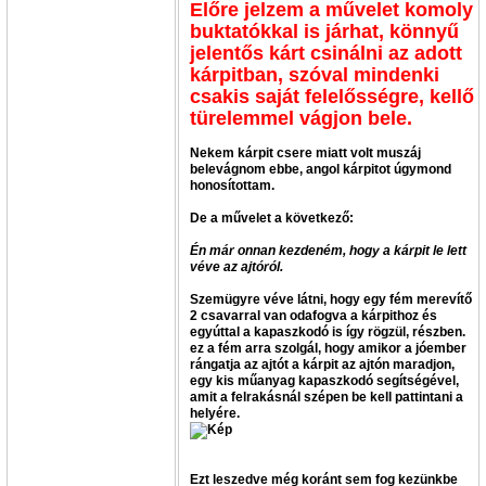
Előre jelzem a művelet komoly
buktatókkal is járhat, könnyű
jelentős kárt csinálni az adott
kárpitban, szóval mindenki
csakis saját felelősségre, kellő
türelemmel vágjon bele.
Nekem kárpit csere miatt volt muszáj
belevágnom ebbe, angol kárpitot úgymond
honosítottam.
De a művelet a következő:
Én már onnan kezdeném, hogy a kárpit le lett
véve az ajtóról.
Szemügyre véve látni, hogy egy fém merevítő
2 csavarral van odafogva a kárpithoz és
egyúttal a kapaszkodó is így rögzül, részben.
ez a fém arra szolgál, hogy amikor a jóember
rángatja az ajtót a kárpit az ajtón maradjon,
egy kis műanyag kapaszkodó segítségével,
amit a felrakásnál szépen be kell pattintani a
helyére.
Ezt leszedve még koránt sem fog kezünkbe