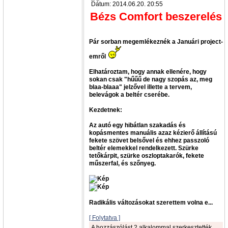
Dátum: 2014.06.20. 20:55
Bézs Comfort beszerelés
Pár sorban megemlékeznék a Januári project-
emről
Elhatároztam, hogy annak ellenére, hogy
sokan csak "hűűű de nagy szopás az, meg
blaa-blaaa" jelzővel illette a tervem,
belevágok a beltér cserébe.
Kezdetnek:
Az autó egy hibátlan szakadás és
kopásmentes manuális azaz kézierő állítású
fekete szövet belsővel és ehhez passzoló
beltér elemekkel rendelkezett. Szürke
tetőkárpit, szürke oszloptakarók, fekete
műszerfal, és szőnyeg.
Radikális változásokat szerettem volna e...
[ Folytatva ]
A hozzászólást 2 alkalommal szerkesztették,