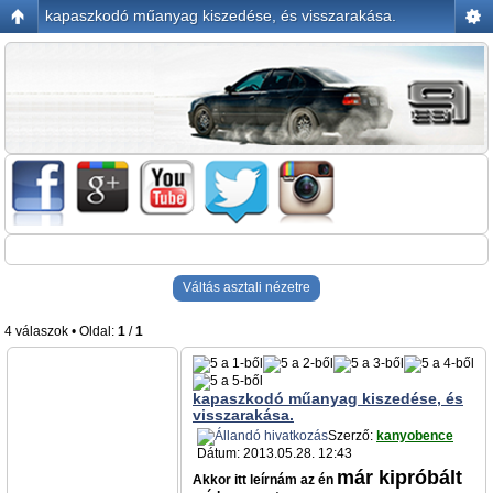
kapaszkodó műanyag kiszedése, és visszarakása.
Váltás asztali nézetre
4 válaszok • Oldal:
1
/
1
kapaszkodó műanyag kiszedése, és
visszarakása.
Szerző:
kanyobence
Dátum: 2013.05.28. 12:43
már kipróbált
Akkor itt leírnám az én