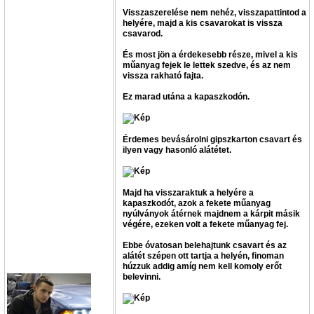
Visszaszerelése nem nehéz, visszapattintod a
helyére, majd a kis csavarokat is vissza
csavarod.
És most jön a érdekesebb része, mivel a kis
műanyag fejek le lettek szedve, és az nem
vissza rakható fajta.
Ez marad utána a kapaszkodón.
Érdemes bevásárolni gipszkarton csavart és
ilyen vagy hasonló alátétet.
Majd ha visszaraktuk a helyére a
kapaszkodót, azok a fekete műanyag
nyúlványok átérnek majdnem a kárpit másik
végére, ezeken volt a fekete műanyag fej.
Ebbe óvatosan belehajtunk csavart és az
alátét szépen ott tartja a helyén, finoman
húzzuk addig amíg nem kell komoly erőt
belevinni.