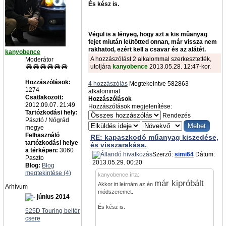
És kész is.
Végül is a lényeg, hogy azt a kis műanyag
fejet miután leütötted onnan, már vissza nem
rakhatod, ezért kell a csavar és az alátét.
kanyobence
A hozzászólást 2 alkalommal szerkesztették,
Moderátor
utoljára
kanyobence
2013.05.28. 12:47-kor.
Hozzászólások:
4 hozzászólás
Megtekeintve 582863
1274
alkalommal
Csatlakozott:
Hozzászólások
2012.09.07. 21:49
Hozzászólások megjelenítése:
Tartózkodási hely:
Rendezés
Pásztó / Nógrád
megye
Felhasználó
RE: kapaszkodó műanyag kiszedése,
tartózkodási helye
és visszarakása.
a térképen:
3060
Szerző:
simi64
Dátum:
Paszto
2013.05.29. 00:20
Blog:
Blog
megtekintése (4)
kanyobence írta:
már kipróbált
Akkor itt leírnám az én
Arhívum
módszeremet.
június 2014
És kész is.
525D Touring beltér
csere