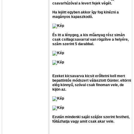
csavarhúzóval a levert fejek végét.
Ha lejött egyben akkor így fog kinézni a
magányos kapaszkodó.
És itt a lénygeg, a kis műanyag rész simán
csak csillagcsavarral van rögzítve a helyére,
szám szerint 5 darabbal.
Ezeket kicsavarva kicsit erőltetni kell mert
bepattintós módszert választott Günter. eltörni
elég könnyű, szóval csak finoman vele, de
kijön az.
Ezután mindenki saját szájíze szerint festheti,
fóliázhatja vagy amit csak akar vele.