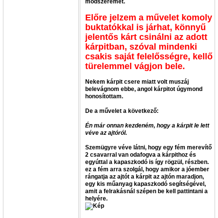
módszeremet.
Előre jelzem a művelet komoly
buktatókkal is járhat, könnyű
jelentős kárt csinálni az adott
kárpitban, szóval mindenki
csakis saját felelősségre, kellő
türelemmel vágjon bele.
Nekem kárpit csere miatt volt muszáj
belevágnom ebbe, angol kárpitot úgymond
honosítottam.
De a művelet a következő:
Én már onnan kezdeném, hogy a kárpit le lett
véve az ajtóról.
Szemügyre véve látni, hogy egy fém merevítő
2 csavarral van odafogva a kárpithoz és
egyúttal a kapaszkodó is így rögzül, részben.
ez a fém arra szolgál, hogy amikor a jóember
rángatja az ajtót a kárpit az ajtón maradjon,
egy kis műanyag kapaszkodó segítségével,
amit a felrakásnál szépen be kell pattintani a
helyére.