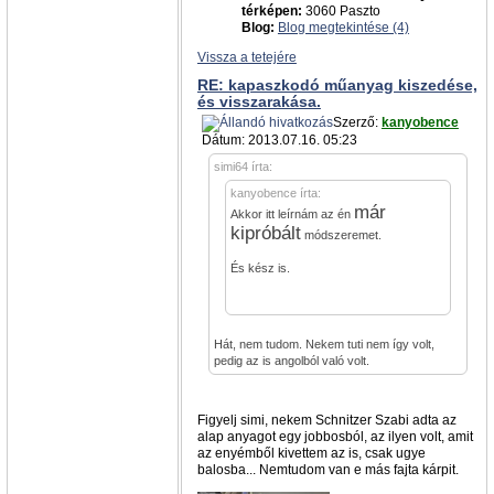
térképen:
3060 Paszto
Blog:
Blog megtekintése (4)
Vissza a tetejére
RE: kapaszkodó műanyag kiszedése,
és visszarakása.
Szerző:
kanyobence
Dátum: 2013.07.16. 05:23
simi64 írta:
kanyobence írta:
már
Akkor itt leírnám az én
kipróbált
módszeremet.
És kész is.
Hát, nem tudom. Nekem tuti nem így volt,
pedig az is angolból való volt.
Figyelj simi, nekem Schnitzer Szabi adta az
alap anyagot egy jobbosból, az ilyen volt, amit
az enyémből kivettem az is, csak ugye
balosba... Nemtudom van e más fajta kárpit.