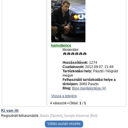
kanyobence
Moderátor
Hozzászólások:
1274
Csatlakozott:
2012.09.07. 21:49
Tartózkodási hely:
Pásztó / Nógrád
megye
Felhasználó tartózkodási helye a
térképen:
3060 Paszto
Blog:
Blog megtekintése (4)
Vissza a tetejére
4 válaszok • Oldal:
1
/
1
Ki van itt
Regisztrált felhasználók:
Baidu [Spider]
,
Google Adsense [Bot]
Váltás asztali nézetre