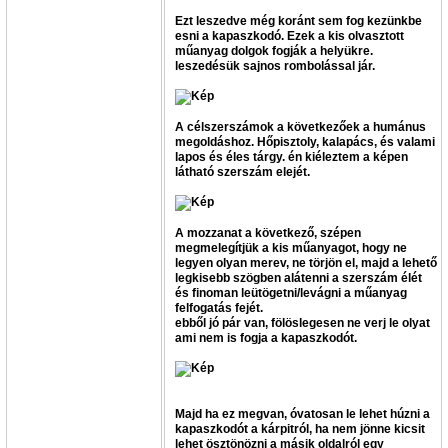
Ezt leszedve még koránt sem fog kezünkbe
esni a kapaszkodó. Ezek a kis olvasztott
műanyag dolgok fogják a helyükre.
leszedésük sajnos rombolással jár.
A célszerszámok a következőek a humánus
megoldáshoz. Hőpisztoly, kalapács, és valami
lapos és éles tárgy. én kiéleztem a képen
látható szerszám elejét.
A mozzanat a következő, szépen
megmelegítjük a kis műanyagot, hogy ne
legyen olyan merev, ne törjön el, majd a lehető
legkisebb szögben alátenni a szerszám élét
és finoman leütögetni/levágni a műanyag
felfogatás fejét.
ebből jó pár van, fölöslegesen ne verj le olyat
ami nem is fogja a kapaszkodót.
Majd ha ez megvan, óvatosan le lehet húzni a
kapaszkodót a kárpitról, ha nem jönne kicsit
lehet ösztönözni a másik oldalról egy