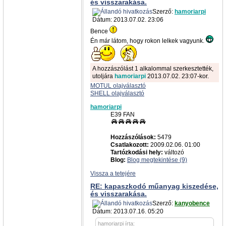
és visszarakása.
Szerző:
hamoriarpi
Dátum: 2013.07.02. 23:06
Bence
Én már látom, hogy rokon lelkek vagyunk.
A hozzászólást 1 alkalommal szerkesztették,
utoljára
hamoriarpi
2013.07.02. 23:07-kor.
MOTUL olajválasztó
SHELL olajválasztó
hamoriarpi
E39 FAN
Hozzászólások:
5479
Csatlakozott:
2009.02.06. 01:00
Tartózkodási hely:
változó
Blog:
Blog megtekintése (9)
Vissza a tetejére
RE: kapaszkodó műanyag kiszedése,
és visszarakása.
Szerző:
kanyobence
Dátum: 2013.07.16. 05:20
hamoriarpi írta: