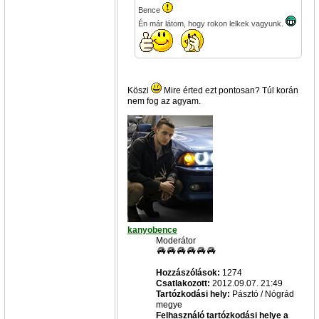
Bence
Én már látom, hogy rokon lelkek vagyunk.
Köszi
Mire érted ezt pontosan? Túl korán
nem fog az agyam.
kanyobence
Moderátor
Hozzászólások:
1274
Csatlakozott:
2012.09.07. 21:49
Tartózkodási hely:
Pásztó / Nógrád
megye
Felhasználó tartózkodási helye a