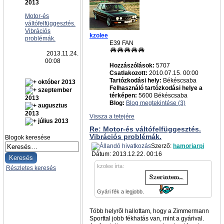
2013
Motor-és
váltófelfüggesztés.
Vibrációs
kzolee
problémák.
E39 FAN
2013.11.24.
00:08
Hozzászólások:
5707
Csatlakozott:
2010.07.15. 00:00
Tartózkodási hely:
Békéscsaba
október 2013
Felhasználó tartózkodási helye a
szeptember
térképen:
5600 Békéscsaba
2013
Blog:
Blog megtekintése (3)
augusztus
2013
Vissza a tetejére
július 2013
Re: Motor-és váltófelfüggesztés.
Vibrációs problémák.
Blogok keresése
Szerző:
hamoriarpi
Dátum: 2013.12.22. 00:16
kzolee írta:
Részletes keresés
Gyári fék a legjobb.
Több helyről hallottam, hogy a Zimmermann
Sporttal jobb fékhatás van, mint a gyárival.