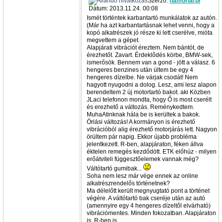
Szerző:
hamoriarpi
Dátum: 2013.11.24. 00:08
Ismét történtek karbantartó munkálatok az autón.
(Már ha azt karbantartásnak lehet venni, hogy a
kopó alkatrészek jó része ki lett cserélve, mióta
megvettem a gépet.
Alapjárati vibrációt éreztem. Nem bántót, de
érezhetőt. Zavart. Érdeklődés körbe, BMW-sek,
ismerősök. Bennem van a gond - jött a válasz. 6
hengeres benzines után ültem be egy 4
hengeres dízelbe. Ne várjak csodát! Nem
hagyott nyugodni a dolog. Lesz, ami lesz alapon
berendeltem 2 új motortartó bakot. aki Közben
JLaci telefonon mondta, hogy Ő is most cserélt
és erezhető a változás. Reménykedtem.
MuhaAtinknak hála be is kerültek a bakok.
Óriási változás! A kormányon is érezhető
vibrációból alig érezhető motorjárás lett. Nagyon
örültem pár napig. Ekkor újabb probléma
jelentkezett. R-ben, alapjáraton, féken állva
éktelen remegés kezdődött. ETK előhúz - milyen
erőátviteli függesztőelemek vannak még?
Váltótartó gumibak...
Soha nem lesz már vége ennek az online
alkatrészrendelős történetnek?
Ma délelőtt került megnyugtató pont a történet
végére. A váltótartó bak cseréje után az autó
(amennyire egy 4 hengeres dízeltől elvárható)
vibrációmentes. Minden fokozatban. Alapjáraton
is. R-ben is.