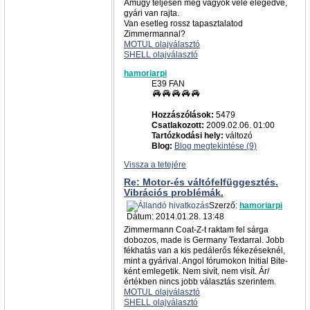
Amúgy teljesen meg vagyok vele elégedve,
gyári van rajta.
Van esetleg rossz tapasztalatod
Zimmermannal?
MOTUL olajválasztó
SHELL olajválasztó
hamoriarpi
E39 FAN
Hozzászólások:
5479
Csatlakozott:
2009.02.06. 01:00
Tartózkodási hely:
változó
Blog:
Blog megtekintése (9)
Vissza a tetejére
Re: Motor-és váltófelfüggesztés.
Vibrációs problémák.
Szerző:
hamoriarpi
Dátum: 2014.01.28. 13:48
Zimmermann Coat-Z-t raktam fel sárga
dobozos, made is Germany Textarral. Jobb
fékhatás van a kis pedálerős fékezéseknél,
mint a gyárival. Angol fórumokon Initial Bite-
ként emlegetik. Nem sivít, nem visít. Ár/
értékben nincs jobb választás szerintem.
MOTUL olajválasztó
SHELL olajválasztó