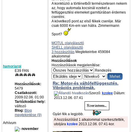
A konklúzió a történetből természetesen nekem
az, hogy automata kocsinál ezeket a
felfüggesztési elemeket garnitúrában érdemes
cserélni.
A következő pont az első fékek cseréje. Már
csak 6000 Km-em van hátra. Zimmermann
Sport?
MOTUL olajválasztó
SHELL olajválasztó
3 hozzászólás
Megtekeintve 459084
alkalommal
Hozzászólások
Hozzászólások megjelenítése:
hamoriarpi
Rendezés
E39 FAN
Re: Motor-és váltófelfüggesztés.
Hozzászólások:
Vibrációs problémák.
5479
Csatlakozott:
Szerző:
kzolee
Dátum:
2009.02.06. 01:00
2013.12.06. 07:41
Tartózkodási hely:
változó
Blog:
Blog
Gyári fék a legjobb.
megtekintése (9)
A hozzászólást 1 alkalommal szerkesztették,
Arhívum
utoljára
kzolee
2013.12.06. 07:41-kor.
november