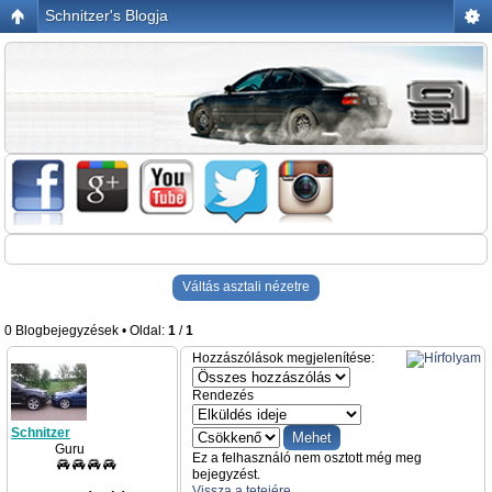
Schnitzer's Blogja
Váltás asztali nézetre
0 Blogbejegyzések • Oldal:
1
/
1
Hozzászólások megjelenítése:
Rendezés
Schnitzer
Guru
Ez a felhasználó nem osztott még meg
bejegyzést.
Vissza a tetejére