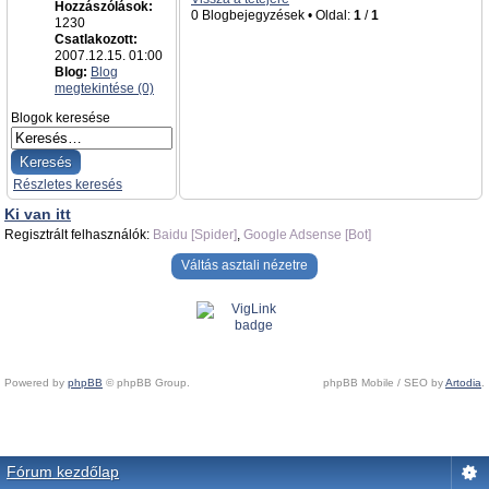
Hozzászólások:
0 Blogbejegyzések • Oldal:
1
/
1
1230
Csatlakozott:
2007.12.15. 01:00
Blog:
Blog
megtekintése (0)
Blogok keresése
Részletes keresés
Ki van itt
Regisztrált felhasználók:
Baidu [Spider]
,
Google Adsense [Bot]
Váltás asztali nézetre
Powered by
phpBB
© phpBB Group.
phpBB Mobile / SEO by
Artodia
.
Fórum kezdőlap