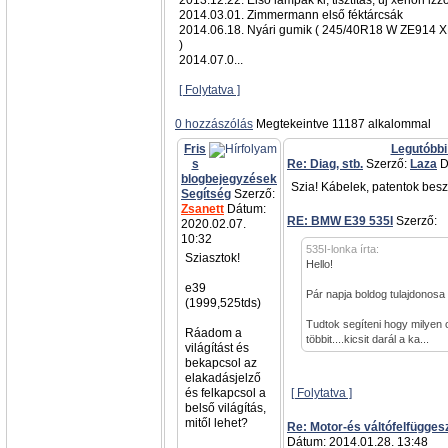
2013.12.22. Első lámpák ki, tisztítás, új xenon izz
2014.03.01. Zimmermann első féktárcsák
2014.06.18. Nyári gumik ( 245/40R18 W ZE914 X
)
2014.07.0...
[ Folytatva ]
0 hozzászólás
Megtekeintve 11187 alkalommal
Fris
Legutóbbi
s
Re: Diag, stb.
Szerző:
Laza
D
blogbejegyzések
Szia! Kábelek, patentok besz
Segítség
Szerző:
Zsanett
Dátum:
RE: BMW E39 535I
Szerző:
a
2020.02.07.
10:32
535I-lonka írta:
Sziasztok!
Hello!
e39
Pár napja boldog tulajdonosa
(1999,525tds)
Tudtok segíteni hogy milyen 
Ráadom a
többit....kicsit darál a ka...
világítást és
bekapcsol az
elakadásjelző
és felkapcsol a
[ Folytatva ]
belső világítás,
mitől lehet?
Re: Motor-és váltófelfügges
Dátum: 2014.01.28. 13:48