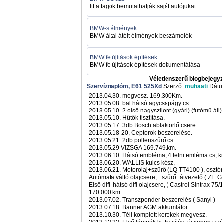
Itt a tagok bemutathatják saját autójukat.
BMW-s élmények
BMW által átélt élmények beszámolók
BMW felújítások építések
BMW felújítások építések dokumentálása
Véletlenszerű blogbejegy
Szervíznaplóm, E61 525Xd
Szerző:
muhaati
Dátu
2013.04.30. megvesz. 169.300Km.
2013.05.08. bal hátsó agycsapágy cs.
2013.05.10. 2 első nagyszilent (gyári) (futómű áll)
2013.05.10. Hűtők tisztítása.
2013.05.17. 3db Bosch ablaktörlő csere.
2013.05.18-20, Ceptorok beszerelése.
2013.05.21. 2db pollenszűrő cs.
2013.05.29 VIZSGA 169.749.km.
2013.06.10. Hátsó embléma, 4 felni emléma cs, ki
2013.06.20. WALLIS kulcs kész,
2013.06.21. Motorolaj+szűrő (LQ TT4100 ), osztómű
Autómata váltó olajcsere, +szűrő+átvezető ( ZF. Gy
Első difi, hátsó difi olajcsere, ( Castrol Sintrax 75
170.000.km.
2013.07.02. Transzponder beszerelés ( Sanyi )
2013.07.18. Banner AGM akkumlátor
2013.10.30. Téli komplett kerekek megvesz.