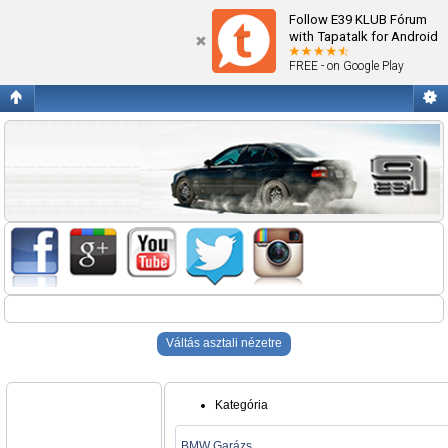
Blogok
Follow E39 KLUB Fórum
with Tapatalk for Android
FREE - on Google Play
Váltás asztali nézetre
Kategória
BMW Garázs