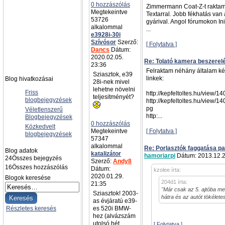
0 hozzászólás
Zimmermann Coat-Z-t raktam
Megtekeintve
Textarral. Jobb fékhatás van
53726
gyárival. Angol fórumokon Init
alkalommal
...
e3928i-30i
Szívósor
Szerző:
[ Folytatva ]
Dancs
Dátum:
2020.02.05.
Re: Tolató kamera beszerel
23:36
Felraktam néhány általam kész
Sziasztok, e39
linkek:
Blog hivatkozásai
28i-nek mivel
lehetne növelni
Friss
http://kepfeltoltes.hu/view/
teljesitményét?
blogbejegyzések
http://kepfeltoltes.hu/view/
pg
Véletlenszerű
http:...
Blogbejegyzések
0 hozzászólás
Közkedvelt
Megtekeintve
[ Folytatva ]
blogbejegyzések
57347
alkalommal
Re: Porlasztók faggatása pa
Blog adatok
katalizátor
hamoriarpi
Dátum: 2013.12.2
24
Összes bejegyzés
Szerző:
Andy8
16
Összes hozzászólás
Dátum:
kzolee írta:
2020.01.29.
Blogok keresése
204d1 írta:
21:35
"Már csak az 5. ajtóba men
Sziasztok! 2003-
hátra és az autót tökélet
as évjáratú e39-
Részletes keresés
es 520i BMW-
hez (alvázszám
utolsó hét
[ Folytatva ]