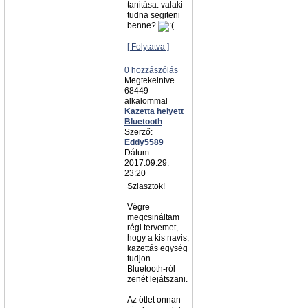
tanitása. valaki
tudna segiteni
benne?
...
[ Folytatva ]
0 hozzászólás
Megtekeintve
68449
alkalommal
Kazetta helyett
Bluetooth
Szerző:
Eddy5589
Dátum:
2017.09.29.
23:20
Sziasztok!
Végre
megcsináltam
régi tervemet,
hogy a kis navis,
kazettás egység
tudjon
Bluetooth-ról
zenét lejátszani.
Az ötlet onnan