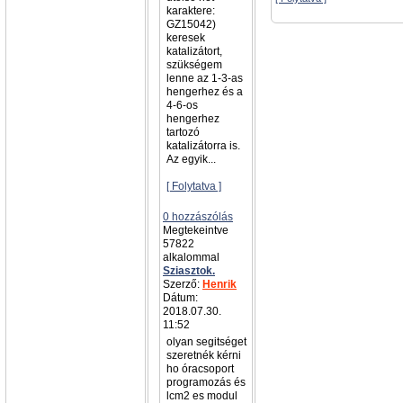
karaktere:
GZ15042)
keresek
katalizátort,
szükségem
lenne az 1-3-as
hengerhez és a
4-6-os
hengerhez
tartozó
katalizátorra is.
Az egyik...
[ Folytatva ]
0 hozzászólás
Megtekeintve
57822
alkalommal
Sziasztok.
Szerző:
Henrik
Dátum:
2018.07.30.
11:52
olyan segitséget
szeretnék kérni
ho óracsoport
programozás és
lcm2 es modul