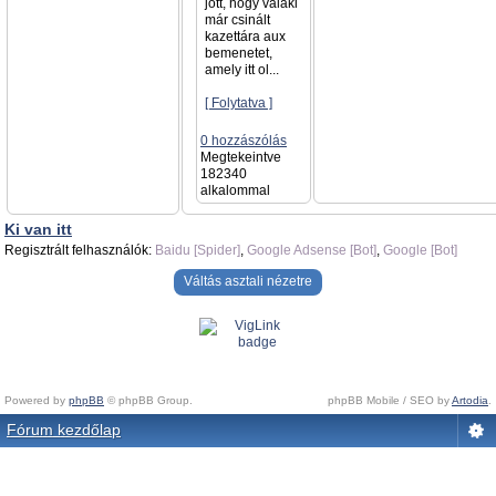
jött, hogy valaki
már csinált
kazettára aux
bemenetet,
amely itt ol...
[ Folytatva ]
0 hozzászólás
Megtekeintve
182340
alkalommal
Ki van itt
Regisztrált felhasználók:
Baidu [Spider]
,
Google Adsense [Bot]
,
Google [Bot]
Váltás asztali nézetre
Powered by
phpBB
© phpBB Group.
phpBB Mobile / SEO by
Artodia
.
Fórum kezdőlap