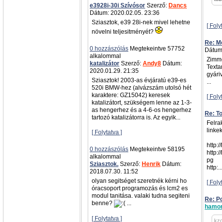
e3928i-30i Szívósor
Szerző:
Dancs
Dátum: 2020.02.05. 23:36
Sziasztok, e39 28i-nek mivel lehetne
[ Foly
növelni teljesitményét?
Re: Mo
0 hozzászólás
Megtekeintve 57752
Dátum
alkalommal
Zimme
katalizátor
Szerző:
Andy8
Dátum:
Texta
2020.01.29. 21:35
gyári
Sziasztok! 2003-as évjáratú e39-es
...
520i BMW-hez (alvázszám utolsó hét
karaktere: GZ15042) keresek
[ Foly
katalizátort, szükségem lenne az 1-3-
as hengerhez és a 4-6-os hengerhez
Re: T
tartozó katalizátorra is. Az egyik...
Felra
linkek
[ Folytatva ]
http:
0 hozzászólás
Megtekeintve 58195
http:
alkalommal
pg
Sziasztok.
Szerző:
Henrik
Dátum:
http:..
2018.07.30. 11:52
olyan segitséget szeretnék kérni ho
[ Foly
óracsoport programozás és lcm2 es
modul tanitása. valaki tudna segiteni
Re: Po
benne?
...
hamor
[ Folytatva ]
kzo