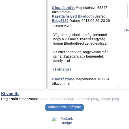
0 hozzászólás
Megtekeintve 68847
alkalommal
Kazetta helyett Bluetooth
Szerző:
Eddy5589
Dátum: 2017.09.29. 23:20
Sziasztok!
[ F
Végre megcsináltam régi tervemet,
hogy a kis navis, kazettás egység
tudjon Bluetooth-ról zenét lejátszani.
Az ötlet onnan jött, hogy valaki már
csinált kazettára aux bemenetet,
amely itt ol...
[ Folytatva ]
0 hozzászólás
Megtekeintve 187234
alkalommal
Ki van itt
Regisztrált felhasználók:
Baidu [Spider]
,
Google Adsense [Bot]
,
Google [Bot]
Váltás asztali nézetre