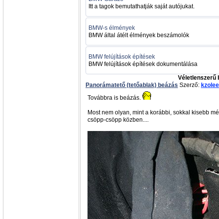
Itt a tagok bemutathatják saját autójukat.
BMW-s élmények
BMW által átélt élmények beszámolók
BMW felújítások építések
BMW felújítások építések dokumentálása
Véletlenszerű
Panorámatető (tetőablak) beázás
Szerző:
kzolee
Továbbra is beázás.
Most nem olyan, mint a korábbi, sokkal kisebb mért
csöpp-csöpp közben....