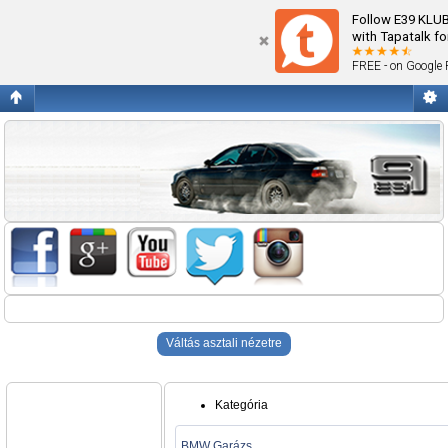
Blogok
Follow E39 KLU
with Tapatalk fo
FREE - on Google 
Váltás asztali nézetre
Kategória
BMW Garázs