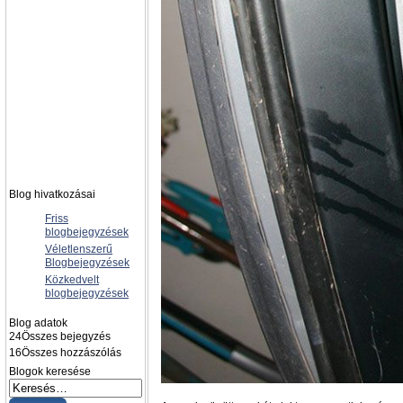
Blog hivatkozásai
Friss
blogbejegyzések
Véletlenszerű
Blogbejegyzések
Közkedvelt
blogbejegyzések
Blog adatok
24
Összes bejegyzés
16
Összes hozzászólás
Blogok keresése