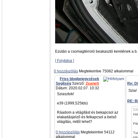
Ezután a csomagtérroló beakasztó keretének a b..
[ Folytatva ]
0 hozzászólás
Megtekeintve 75082 alkalommal
Friss blogbejegyzések
Segítség
Szerző:
Zsanett
Re: Di
Dátum: 2020.02.07. 10:32
Szia!
Sziasztok!
RE: B
e39 (1999,525tds)
535
Ráadom a világítást és bekapcsol az
Hel
elakadásjelző és felkapcsol a belső
világítás, mitől lehet?
Pár
0 hozzászólás
Megtekeintve 54112
Tud
alkalommal
töb