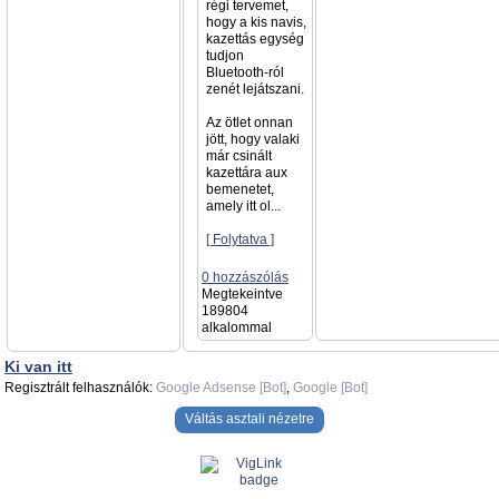
régi tervemet,
hogy a kis navis,
kazettás egység
tudjon
Bluetooth-ról
zenét lejátszani.
Az ötlet onnan
jött, hogy valaki
már csinált
kazettára aux
bemenetet,
amely itt ol...
[ Folytatva ]
0 hozzászólás
Megtekeintve
189804
alkalommal
Ki van itt
Regisztrált felhasználók:
Google Adsense [Bot]
,
Google [Bot]
Váltás asztali nézetre