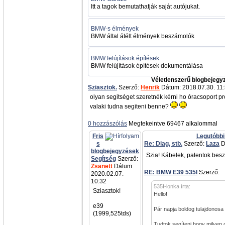
Itt a tagok bemutathatják saját autójukat.
BMW-s élmények
BMW által átélt élmények beszámolók
BMW felújítások építések
BMW felújítások építések dokumentálása
Véletlenszerű blogbejegy
Sziasztok.
Szerző:
Henrik
Dátum: 2018.07.30. 11
olyan segitséget szeretnék kérni ho óracsoport p
valaki tudna segiteni benne?
0 hozzászólás
Megtekeintve 69467 alkalommal
Fris
Legutóbbi
s
Re: Diag, stb.
Szerző:
Laza
D
blogbejegyzések
Szia! Kábelek, patentok besz
Segítség
Szerző:
Zsanett
Dátum:
RE: BMW E39 535I
Szerző:
a
2020.02.07.
10:32
535I-lonka írta:
Sziasztok!
Hello!
e39
Pár napja boldog tulajdonosa
(1999,525tds)
Tudtok segíteni hogy milyen 