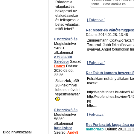
Ráadom a
többit....kicsit darál a ka...
világítást és
bekapcsol az
elakadásjelző
és felkapcsol a
[ Folytatva ]
belső világítás,
mitől lehet?
Re: Motor-és váltófelfügges
Dátum: 2014.01.28. 13:48
0 hozzászólás
Zimmermann Coat-Z-t raktam
Megtekeintve
Textarral. Jobb fékhatás van
54681
gyárival. Angol fórumokon Init
alkalommal
...
e3928i-30i
Szívósor
Szerző:
[ Folytatva ]
Dancs
Dátum:
2020.02.05.
Re: Tolató kamera beszerel
23:36
Felraktam néhány általam kész
Sziasztok, e39
linkek:
28i-nek mivel
lehetne növelni
http://kepfeltoltes.hu/view/
teljesitményét?
http://kepfeltoltes.hu/view/
pg
http:...
0 hozzászólás
Megtekeintve
[ Folytatva ]
58369
alkalommal
Re: Porlasztók faggatása pa
katalizátor
hamoriarpi
Dátum: 2013.12.2
Blog hivatkozásai
Szerző:
Andy8