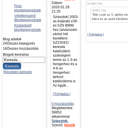
Dátum:
kzolee írta:
Friss
2020.01.29.
blogbejegyzések
204d1 írta:
21:35
"Már csak az 5. ajtóba men
Véletlenszerű
Sziasztok! 2003-
hátra és az autót tökélet
Blogbejegyzések
as évjáratú e39-
Közkedvelt
es 520i BMW-
blogbejegyzések
hez (alvázszám
utolsó hét
[ Folytatva ]
karaktere:
Blog adatok
GZ15042)
24
Összes bejegyzés
keresek
16
Összes hozzászólás
katalizátort,
Blogok keresése
szükségem
lenne az 1-3-as
hengerhez és a
4-6-os
Részletes keresés
hengerhez
tartozó
katalizátorra is.
Az egyik...
[ Folytatva ]
0 hozzászólás
Megtekeintve
58852
alkalommal
Sziasztok.
Szerző:
Henrik