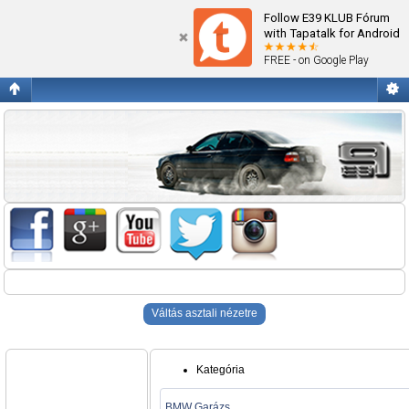
Blogok
Follow E39 KLUB Fórum
with Tapatalk for Android
FREE - on Google Play
Váltás asztali nézetre
Kategória
BMW Garázs