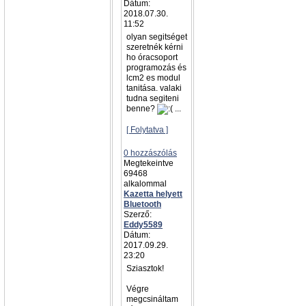
Dátum:
2018.07.30.
11:52
olyan segitséget
szeretnék kérni
ho óracsoport
programozás és
lcm2 es modul
tanitása. valaki
tudna segiteni
benne?
...
[ Folytatva ]
0 hozzászólás
Megtekeintve
69468
alkalommal
Kazetta helyett
Bluetooth
Szerző:
Eddy5589
Dátum:
2017.09.29.
23:20
Sziasztok!
Végre
megcsináltam