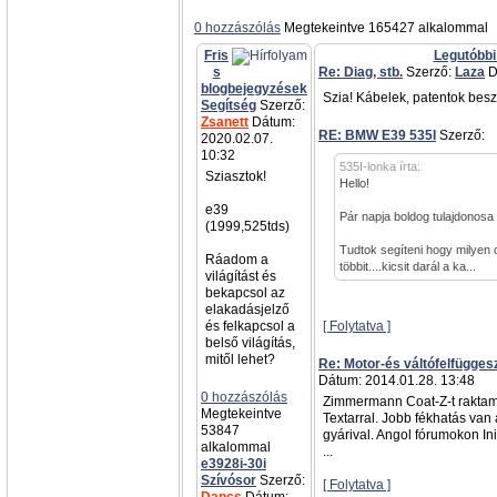
0 hozzászólás
Megtekeintve 165427 alkalommal
Fris
Legutóbbi
s
Re: Diag, stb.
Szerző:
Laza
D
blogbejegyzések
Szia! Kábelek, patentok besz
Segítség
Szerző:
Zsanett
Dátum:
RE: BMW E39 535I
Szerző:
a
2020.02.07.
10:32
535I-lonka írta:
Sziasztok!
Hello!
e39
Pár napja boldog tulajdonosa
(1999,525tds)
Tudtok segíteni hogy milyen 
Ráadom a
többit....kicsit darál a ka...
világítást és
bekapcsol az
elakadásjelző
és felkapcsol a
[ Folytatva ]
belső világítás,
mitől lehet?
Re: Motor-és váltófelfügges
Dátum: 2014.01.28. 13:48
0 hozzászólás
Zimmermann Coat-Z-t raktam
Megtekeintve
Textarral. Jobb fékhatás van
53847
gyárival. Angol fórumokon Init
alkalommal
...
e3928i-30i
Szívósor
Szerző:
[ Folytatva ]