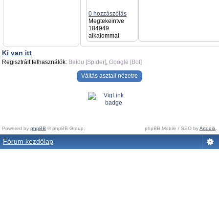
0 hozzászólás
Megtekeintve
184949
alkalommal
Ki van itt
Regisztrált felhasználók:
Baidu [Spider]
,
Google [Bot]
Váltás asztali nézetre
Powered by
phpBB
© phpBB Group.
phpBB Mobile / SEO by
Artodia
.
Fórum kezdőlap