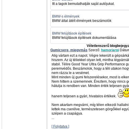
Itt a tagok bemutathatják saját autójukat.
BMW-s élmények
BMW által átélt élmények beszámolók
BMW felújítások építések
BMW felújítások építések dokumentálása
Véletlenszerű blogbejegy
Gumicsere, miegymás
Szerző:
hamoriarpi
Dátum
Alig vártam ezt a napot. Végre lekerült a gépsárk
hiszem. Az új téliekkel olyan lett, mintha légpárn
stabil. Télire Good Year Ultra Grip Performance 
peremvédős. Beszámolok, hogy a téli utakon hogy
nem rázza le a vesémet.
Mint minden új gumi felszerelésekor, most is elke
Nem hittem a szememnek. Éreztem, hogy nincs gon
hátulja is rendben van. Minden érték teljesen gyár
hanem teljesen a gyári, hivatalos értékek.
Nem akartam megvárni, míg télen elkezdi hallatni 
lettek ma cserélve, természetesen görgőkkel együ
szépen a csapágya.
...
[ Folytatva ]