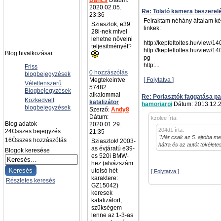
Dancs
Dátum:
2020.02.05.
Re: Tolató kamera beszerel
23:36
Felraktam néhány általam kész
Sziasztok, e39
linkek:
28i-nek mivel
lehetne növelni
http://kepfeltoltes.hu/view/
teljesitményét?
http://kepfeltoltes.hu/view/
Blog hivatkozásai
pg
http:...
Friss
0 hozzászólás
blogbejegyzések
Megtekeintve
[ Folytatva ]
Véletlenszerű
57482
Blogbejegyzések
alkalommal
Re: Porlasztók faggatása pa
Közkedvelt
katalizátor
hamoriarpi
Dátum: 2013.12.2
blogbejegyzések
Szerző:
Andy8
Dátum:
kzolee írta:
Blog adatok
2020.01.29.
204d1 írta:
24
Összes bejegyzés
21:35
"Már csak az 5. ajtóba men
16
Összes hozzászólás
Sziasztok! 2003-
hátra és az autót tökélet
as évjáratú e39-
Blogok keresése
es 520i BMW-
hez (alvázszám
utolsó hét
[ Folytatva ]
karaktere:
Részletes keresés
GZ15042)
keresek
katalizátort,
szükségem
lenne az 1-3-as