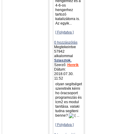
hengerhez és a
4-6-os
hengerhez
tartozó
katalizátorra is.
Az egyik...
[ Folytatva ]
0 hozzászólás
Megtekeintve
57942
alkalommal
Sziasztok.
Szerző:
Henrik
Dátum:
2018.07.30.
11:52
olyan segitséget
szeretnék kérni
ho óracsoport
programozás és
lcm2 es modul
tanitása. valaki
tudna segiteni
benne?
...
[ Folytatva ]