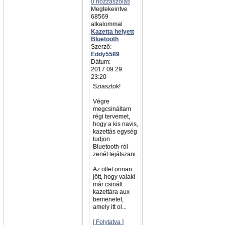
0 hozzászólás
Megtekeintve
68569
alkalommal
Kazetta helyett
Bluetooth
Szerző:
Eddy5589
Dátum:
2017.09.29.
23:20
Sziasztok!
Végre
megcsináltam
régi tervemet,
hogy a kis navis,
kazettás egység
tudjon
Bluetooth-ról
zenét lejátszani.
Az ötlet onnan
jött, hogy valaki
már csinált
kazettára aux
bemenetet,
amely itt ol...
[ Folytatva ]