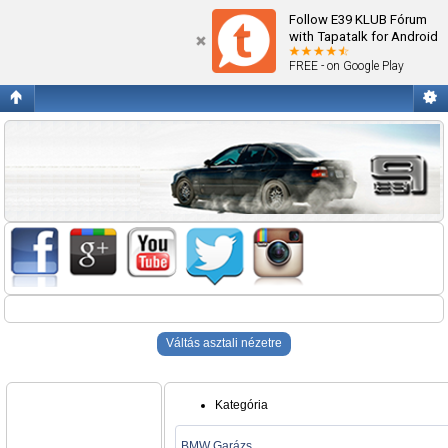
Blogok
Follow E39 KLUB Fórum
with Tapatalk for Android
FREE - on Google Play
Váltás asztali nézetre
Kategória
BMW Garázs